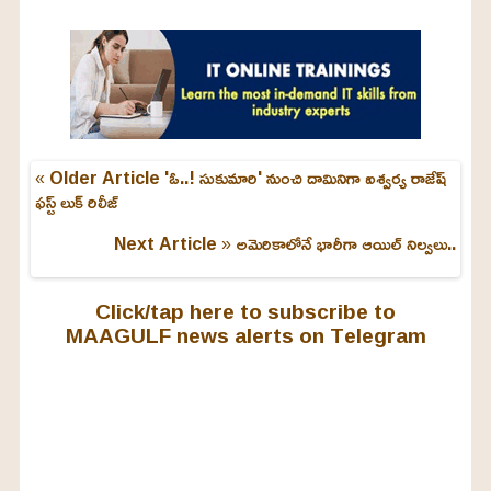
« Older Article
'ఓ..! సుకుమారి' నుంచి దామినిగా ఐశ్వర్య రాజేష్
ఫస్ట్ లుక్ రిలీజ్
Next Article »
అమెరికాలోనే భారీగా ఆయిల్ నిల్వలు..
Click/tap here to subscribe to
MAAGULF news alerts on Telegram