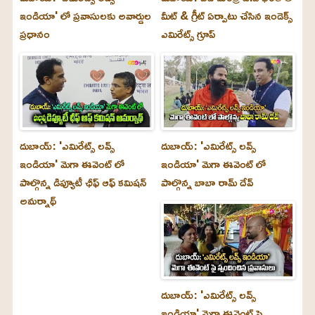
ఇండియా' లో ప్రవాసులకు అవార్డుల
మీట్ & గ్రీట్ ఏర్పాటు చేసిన ఇండెక్స్
ప్రధానం
ఎమిరేట్స్ గ్రూప్
దుబాయ్‌: 'ఎమిరేట్స్ లవ్స్
దుబాయ్‌: 'ఎమిరేట్స్ లవ్స్
ఇండియా' మెగా ఈవెంట్ లో
ఇండియా' మెగా ఈవెంట్ లో
పాల్గొన్న డిప్యూటీ ఛీఫ్ ఆఫ్ కమిషన్
పాల్గొన్న బాబా రామ్ దేవ్
అమర్నాథ్
దుబాయ్‌: 'ఎమిరేట్స్ లవ్స్
ఇండియా' మెగా ఈవెంట్ పై