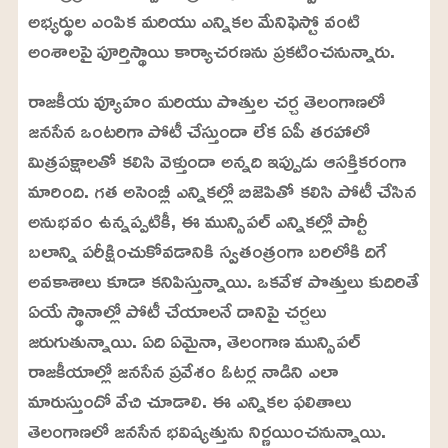
అభ్యర్థుల ఎంపిక మరియు ఎన్నికల మేనిఫెస్టో వంటి
అంశాలపై పూర్తిస్థాయి కార్యాచరణను ప్రకటించనున్నారు.
రాజకీయ వ్యూహం మరియు పొత్తుల చర్చ తెలంగాణలో
జనసేన ఒంటరిగా పోటీ చేస్తుందా లేక ఏపీ తరహాలో
మిత్రపక్షాలతో కలిసి వెళ్తుందా అన్నది ఇప్పుడు ఆసక్తికరంగా
మారింది. గత అసెంబ్లీ ఎన్నికల్లో బిజెపితో కలిసి పోటీ చేసిన
అనుభవం ఉన్నప్పటికీ, ఈ మున్సిపల్ ఎన్నికల్లో పార్టీ
బలాన్ని పరీక్షించుకోవడానికి స్వతంత్రంగా బరిలోకి దిగే
అవకాశాలు కూడా కనిపిస్తున్నాయి. ఒకవేళ పొత్తులు కుదిరితే
ఏయే స్థానాల్లో పోటీ చేయాలనే దానిపై చర్చలు
జరుగుతున్నాయి. ఏది ఏమైనా, తెలంగాణ మున్సిపల్
రాజకీయాల్లో జనసేన ప్రవేశం ఓటర్ల నాడిని ఎలా
మారుస్తుందో వేచి చూడాలి. ఈ ఎన్నికల ఫలితాలు
తెలంగాణలో జనసేన భవిష్యత్తును నిర్ణయించనున్నాయి.