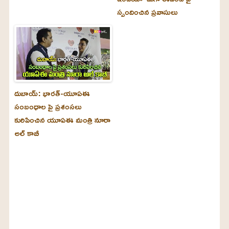
స్పందించిన ప్రవాసులు
దుబాయ్‌: భారత్-యూఏఈ
సంబంధాల పై ప్రశంసలు
కురిపించిన యూఏఈ మంత్రి నూరా
అల్‌ కాబీ