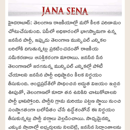
హైదరాబాద్: తెలంగాణ రాజకీయాల్లో మరో కీలక పరిణామం
చోటుచేసుకుంది. ఏపీలో అధికారంలో భాగస్వామిగా ఉన్న
జనసేన పార్టీ, ఇప్పుడు తెలంగాణ మున్సిపల్ ఎన్నికల
బరిలోకి దిగుతున్నట్లు ప్రకటించడంతో రాజకీయ
సమీకరణాలు ఆసక్తికరంగా మారాయి. జనసేన సేన
తెలంగాణలో జరగనున్న మున్సిపల్ ఎన్నికల్లో పోటీ
చేయాలని జనసేన పార్టీ అధిష్టానం కీలక నిర్ణయం
తీసుకుంది. ఆంధ్రప్రదేశ్‌లో సాధించిన అద్భుత విజయం ఇచ్చిన
ఊపుతో, తెలంగాణలో కూడా తన ఉనికిని చాటుకోవాలని
పార్టీ భావిస్తోంది. పార్టీని గ్రామ మరియు పట్టణ స్థాయి నుంచి
సంస్థాగతంగా బలోపేతం చేసే ఉద్దేశంతోనే ఈ నిర్ణయం
తీసుకున్నట్లు పార్టీ వర్గాలు వెల్లడించాయి. సాధ్యమైనన్ని
ఎక్కువ స్థానాల్లో అభ్యర్థులను నిలబెట్టి, జనసేన సిద్ధాంతాలను