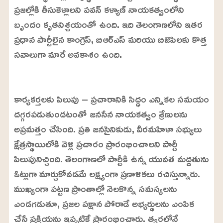
ప్రజల్లోకి తీసుకెళ్లాలని పవన్ కళ్యాణ్ నాయకత్వంలోని
బృందం కృతనిశ్చయంతో ఉంది. ఇది తెలంగాణలోని ఇతర
ప్రధాన పార్టీలైన కాంగ్రెస్, బిఆర్ఎస్ మరియు బిజెపిలకు కొత్త
సవాలుగా మారే అవకాశం ఉంది.
L
o
/
U
a
కార్యకర్తలకు పిలుపు – ప్రచారానికి సిద్ధం ఎన్నికల సమయం
n
d
m
e
దగ్గరపడుతుండటంతో జనసేన నాయకత్వం శ్రేణులను
u
d
t
:
అప్రమత్తం చేసింది. ప్రతి జనసైనికుడు, వీరమహిళా సభ్యులు
e
2
2
క్షేత్రస్థాయిలోకి వెళ్లి ప్రచారం ప్రారంభించాలని పార్టీ
.
9
పిలుపునిచ్చింది. తెలంగాణలో పార్టీకి ఉన్న యువత మద్దతును
9
%
ఓట్లుగా మార్చుకోవడమే లక్ష్యంగా ప్రణాళికలు రచిస్తున్నారు.
ముఖ్యంగా పట్టణ ప్రాంతాల్లో నెలకొన్న సమస్యలను
ఎండగడుతూ, ప్రజల పక్షాన పోరాడే అభ్యర్థులను ఎంపిక
చేసే ప్రక్రియను ఇప్పటికే ప్రారంభించారు. త్వరలోనే