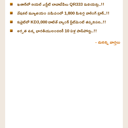
ఖతార్‌లో రియల్ ఎస్టేట్ లావాదేవీలు QR333 మిలియన్లు..!!
నేషనల్ మ్యూజియం సమీపంలో 1,800 మీటర్ల వాకింగ్ ట్రాక్..!!
కువైట్‌లో KD3,000 దాటితే బ్యాంక్ స్టేట్‌మెంట్ తప్పనిసరి..!!
అర్హత ఉన్న భారతీయులందరికీ 10 ఏళ్ల పాస్‌పోర్టు..!!
- మరిన్ని వార్తలు