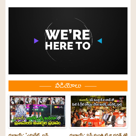
వీడియోలు
దుబాయ్: 'ఎమిరేట్స్ లవ్స్
దుబాయ్: ఏపీ మంత్రి టి.జి భరత్ తో