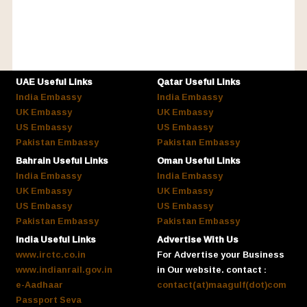
UAE Useful Links
Qatar Useful Links
India Embassy
India Embassy
UK Embassy
UK Embassy
US Embassy
US Embassy
Pakistan Embassy
Pakistan Embassy
Bahrain Useful Links
Oman Useful Links
India Embassy
India Embassy
UK Embassy
UK Embassy
US Embassy
US Embassy
Pakistan Embassy
Pakistan Embassy
India Useful Links
Advertise With Us
www.irctc.co.in
For Advertise your Business
www.indianrail.gov.in
in Our website. contact :
e-Aadhaar
contact(at)maagulf(dot)com
Passport Seva