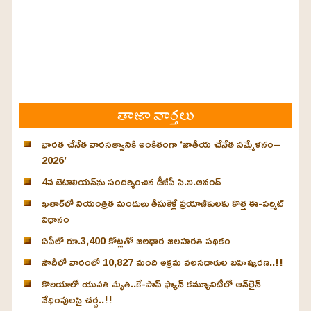
తాజా వార్తలు
భారత చేనేత వారసత్వానికి అంకితంగా ‘జాతీయ చేనేత సమ్మేళనం–
2026’
4వ బెటాలియన్‌ను సందర్శించిన డీజీపీ సి.వి.ఆనంద్
ఖతార్‌లో నియంత్రిత మందులు తీసుకెళ్లే ప్రయాణికులకు కొత్త ఈ-పర్మిట్
విధానం
ఏపీలో రూ.3,400 కోట్లతో జలధార జలహరతి పథకం
సౌదీలో వారంలో 10,827 మంది అక్రమ వలసదారుల బహిష్కరణ..!!
కొరియాలో యువతి మృతి..కే-పాప్ ఫ్యాన్‌ కమ్యూనిటీలో ఆన్‌లైన్
వేధింపులపై చర్చ..!!