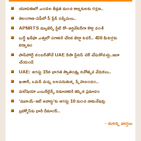
యూఏఈలో ఎండల తీవ్రత నుంచి కార్మికులకు రక్షణ..
తెలంగాణ-ఏపీలో సీ ప్లేన్ సర్వీసులు..
APNRTS న్యూజెర్సీ స్టేట్ కో-ఆర్డినేటర్‌గా కొల్లి వంశీ
బుర్జ్ ఖలీఫా ఎత్తులో సగానికి చేరిన జెడ్డా టవర్.. 430 మీటర్లకు
నిర్మాణం
పాస్‌పోర్ట్ నంబర్‌తోనే UAE వీసా స్టేటస్ చెక్ చేసుకోవచ్చు..ఇలా
చేయండి
UAE: ఆగస్టు 15న భారత స్వాతంత్ర్య దినోత్సవ వేడుకలు..
ఖతార్, ఒమన్ మధ్య బలపడుతున్న స్నేహబంధం..
మలేషియా ఎయిర్‌లైన్స్ విమానానికి తప్పిన ప్రమాదం
‘దుబాయ్-ఇట్ అవార్డు’కు ఆగస్టు 10 నుంచి నామినేషన్లు
బ్రహ్మోస్‌కు భారీ డిమాండ్..
- మరిన్ని వార్తలు