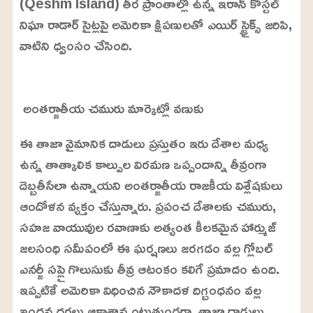
(Qeshm Island) తీర ప్రాంతాల్లో ఉన్న ఇరాన్ కోస్టల్
నిఘా రాడార్ సైట్లపై అమెరికా క్షిపణులతో ఎయిర్ స్ట్రైక్స్ జరిపి,
వాటిని ధ్వంసం చేసింది.
L
o
/
U
a
అంతర్జాతీయ చమురు మార్కెట్లో వణుకు
n
d
m
e
u
d
ఈ తాజా వైమానిక దాడులు ప్రస్తుతం ఇరు దేశాల మధ్య
t
:
e
2
ఉన్న తాత్కాలిక కాల్పుల విరమణ ఒప్పందాన్ని తీవ్రంగా
4
.
దెబ్బతీసేలా ఉన్నాయని అంతర్జాతీయ రాజకీయ విశ్లేషకులు
6
3
%
ఆందోళన వ్యక్తం చేస్తున్నారు. ప్రపంచ దేశాలకు చమురు,
సహజ వాయువుల రవాణాకు అత్యంత కీలకమైన హార్ముజ్
జలసంధి సమీపంలో ఈ ఘర్షణలు జరగడం వల్ల గ్లోబల్
ఎనర్జీ సప్లై గొలుసుకు తీవ్ర ఆటంకం కలిగే ప్రమాదం ఉంది.
ఇప్పటికే అమెరికా విధించిన నౌకాదళ దిగ్బంధనం వల్ల
ఇంధన ధరలు ఆకాశాన్నంటుతుండగా, తాజా దాడులు