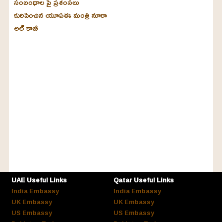
సంబంధాల పై ప్రశంసలు
కురిపించిన యూఏఈ మంత్రి నూరా
అల్‌ కాబీ
UAE Useful Links
Qatar Useful Links
India Embassy
India Embassy
UK Embassy
UK Embassy
US Embassy
US Embassy