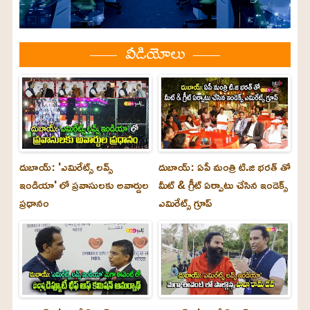
వీడియోలు
దుబాయ్: 'ఎమిరేట్స్ లవ్స్
దుబాయ్: ఏపీ మంత్రి టి.జి భరత్ తో
ఇండియా' లో ప్రవాసులకు అవార్డుల
మీట్ & గ్రీట్ ఏర్పాటు చేసిన ఇండెక్స్
ప్రధానం
ఎమిరేట్స్ గ్రూప్