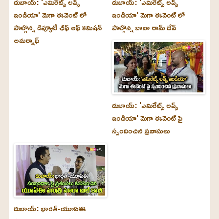
దుబాయ్‌: 'ఎమిరేట్స్ లవ్స్
దుబాయ్‌: 'ఎమిరేట్స్ లవ్స్
ఇండియా' మెగా ఈవెంట్ లో
ఇండియా' మెగా ఈవెంట్ లో
పాల్గొన్న డిప్యూటీ ఛీఫ్ ఆఫ్ కమిషన్
పాల్గొన్న బాబా రామ్ దేవ్
అమర్నాథ్
దుబాయ్‌: 'ఎమిరేట్స్ లవ్స్
ఇండియా' మెగా ఈవెంట్ పై
స్పందించిన ప్రవాసులు
దుబాయ్‌: భారత్-యూఏఈ