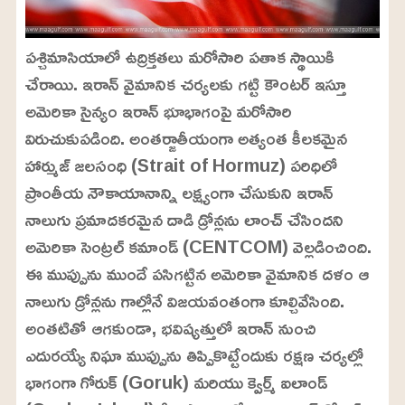
పశ్చిమాసియాలో ఉద్రిక్తతలు మరోసారి పతాక స్థాయికి
చేరాయి. ఇరాన్ వైమానిక చర్యలకు గట్టి కౌంటర్ ఇస్తూ
అమెరికా సైన్యం ఇరాన్ భూభాగంపై మరోసారి
విరుచుకుపడింది. అంతర్జాతీయంగా అత్యంత కీలకమైన
హార్ముజ్ జలసంధి (Strait of Hormuz) పరిధిలో
ప్రాంతీయ నౌకాయానాన్ని లక్ష్యంగా చేసుకుని ఇరాన్
నాలుగు ప్రమాదకరమైన దాడి డ్రోన్లను లాంచ్ చేసిందని
అమెరికా సెంట్రల్ కమాండ్ (CENTCOM) వెల్లడించింది.
ఈ ముప్పును ముందే పసిగట్టిన అమెరికా వైమానిక దళం ఆ
నాలుగు డ్రోన్లను గాల్లోనే విజయవంతంగా కూల్చివేసింది.
అంతటితో ఆగకుండా, భవిష్యత్తులో ఇరాన్ నుంచి
ఎదురయ్యే నిఘా ముప్పును తిప్పికొట్టేందుకు రక్షణ చర్యల్లో
భాగంగా గోరుక్ (Goruk) మరియు క్వెర్మ్ ఐలాండ్