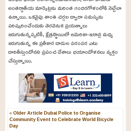
అంతర్జాతీయ మార్కెట్లను మరింత గందరగోళంలోకి నెట్టేలా
ఉన్నాయి. ఒకవైపు శాంతి చర్చల ద్వారా సమస్యను
పరిష్కరించేందుకు తెరవెనుక ప్రయత్నాలు
జరుగుతున్నప్పటికీ, క్షేత్రస్థాయిలో అమెరికా-ఇరాన్ల మధ్య
జరుగుతున్న ఈ ప్రతీకార దాడుల పరంపర ఎటు
దారితీస్తుందోనని ప్రపంచ దేశాలు భయాందోళనలు వ్యక్తం
చేస్తున్నాయి.
« Older Article
Dubai Police to Organise
Community Event to Celebrate World Bicycle
Day