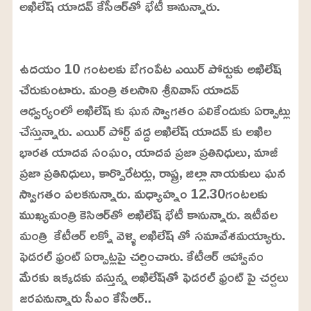
అఖిలేష్‌ యాదవ్‌ కేసీఆర్‌తో భేటీ కానున్నారు.
L
o
/
U
a
ఉదయం 10 గంటలకు బేగంపేట ఎయిర్ పోర్టుకు అఖిలేష్
n
d
m
e
చేరుకుంటారు. మంత్రి తలసాని శ్రీనివాస్ యాదవ్
u
d
t
:
ఆధ్వర్యంలో అఖిలేష్ కు ఘన స్వాగతం పలికేందుకు ఏర్పాట్లు
e
2
2
చేస్తున్నారు. ఎయిర్ పోర్ట్ వద్ద అఖిలేష్ యాదవ్ కు అఖిల
.
9
భారత యాదవ సంఘం, యాదవ ప్రజా ప్రతినిధులు, మాజీ
9
%
ప్రజా ప్రతినిధులు, కార్పొరేటర్లు, రాష్ట్ర, జిల్లా నాయకులు ఘన
స్వాగతం పలకనున్నారు. మధ్యాహ్నం 12.30గంటలకు
ముఖ్యమంత్రి కెసిఆర్‌తో అఖిలేష్‌ భేటీ కానున్నారు. ఇటీవల
మంత్రి కేటీఆర్‌ లక్నో వెళ్ళి అఖిలేష్ తో సమావేశమయ్యారు.
ఫెడరల్ ఫ్రంట్ ఏర్పాట్లపై చర్చించారు. కేటీఆర్ ఆహ్వానం
మేరకు ఇక్కడకు వస్తున్న అఖిలేష్‌తో ఫెడరల్ ఫ్రంట్ పై చర్చలు
జరపనున్నారు సీఎం కేసీఆర్‌..