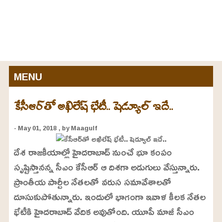
MENU
కేసీఆర్‌తో అఖిలేష్‌ భేటీ.. షెడ్యూల్ ఇదే..
- May 01, 2018
, by Maagulf
దేశ రాజకీయాల్లో హైదరాబాద్‌ నుంచే భూ కంపం
సృష్టిస్తానన్న సీఎం కేసీఆర్‌ ఆ దిశగా అడుగులు వేస్తున్నారు.
ప్రాంతీయ పార్టీల నేతలతో వరుస సమావేశాలతో
దూసుకుపోతున్నారు. ఇందులో భాగంగా ఇవాళ కీలక నేతల
భేటీకి హైదరాబాద్‌ వేదిక అవుతోంది. యూపీ మాజీ సీఎం