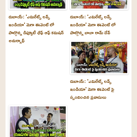
దుబాయ్‌: 'ఎమిరేట్స్ లవ్స్
దుబాయ్‌: 'ఎమిరేట్స్ లవ్స్
ఇండియా' మెగా ఈవెంట్ లో
ఇండియా' మెగా ఈవెంట్ లో
పాల్గొన్న డిప్యూటీ ఛీఫ్ ఆఫ్ కమిషన్
పాల్గొన్న బాబా రామ్ దేవ్
అమర్నాథ్
దుబాయ్‌: 'ఎమిరేట్స్ లవ్స్
ఇండియా' మెగా ఈవెంట్ పై
స్పందించిన ప్రవాసులు