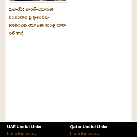
దుబాయ్‌: భారత్-యూఏఈ
సంబంధాల పై ప్రశంసలు
కురిపించిన యూఏఈ మంత్రి నూరా
అల్‌ కాబీ
UAE Useful Links
Qatar Useful Links
India Embassy
India Embassy