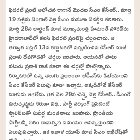
ఫెడరల్‌ ఫ్రంట్‌ ఆలోచన రాగానే మొదట సీఎం కేసీఆర్‌.. మార్చి
19 పశ్చిమ బెంగాల్‌ వెళ్లి సీఎం మమతా బెనర్జీని కలిశారు.
మార్చి 28న జార్ఖండ్‌ మాజీ ముఖ్యమంత్రి హేమంత్‌ సోరెన్‌ను
హైదరాబాద్‌లో కలసి ఫెడరల్‌ ఫ్రంట్‌పై చర్చించారు. ఆ
తర్వాత ఏప్రిల్‌ 13న కర్ణాటకలో పర్యటించిన కేసీఆర్‌ మాజీ
ప్రధాని దేవగౌడతో చర్చలు జరిపారు. ఆయనతో పాటు
నటుడు ప్రకాశ్‌ రాజ్‌ కూడా ఈ చర్చల్లో పాల్గొన్నారు.
కర్నాటకలో ఉన్న తెలుగు ప్రజలంతా జేడీఎస్‌కు ఓటేయాలని
సీఎం కేసీఆర్‌ పిలుపు కూడా ఇచ్చారు. అక్కడితోనే కేసీఆర్‌
దూకుడు ఆగలేదు. గత నెల 29న చెన్నై వెళ్లి కేసీఆర్‌.. డీఎంకే
కురువృద్ధుడు కరుణా నిధి.. పార్టీ వర్కింగ్‌ ప్రెసిడెంట్‌
స్టాలిన్‌లతో సుదీర్ఘ మంతనాలు జరిపారు. ప్రాంతీయ
పార్టీలన్నీ ఏకం కావాల్సిన సమయం ఆసన్నమైందని
పిలుపునిచ్చారు.. ఇక ఇవాళ యూపీ మాజీ సీఎం అఖిలేష్‌తో