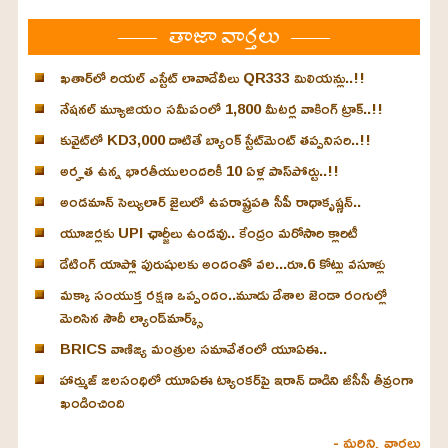
తాజా వార్తలు
ఖతార్‌లో రియల్ ఎస్టేట్ లావాదేవీలు QR333 మిలియన్లు..!!
నేషనల్ మ్యూజియం సమీపంలో 1,800 మీటర్ల వాకింగ్ ట్రాక్..!!
కువైట్‌లో KD3,000 దాటితే బ్యాంక్ స్టేట్‌మెంట్ తప్పనిసరి..!!
అర్హత ఉన్న భారతీయులందరికీ 10 ఏళ్ల పాస్‌పోర్టు..!!
అండమాన్ సెల్యులార్ జైలులో ఉపరాష్ట్రపతి సీపీ రాధాకృష్ణన్..
యూజర్లకు UPI ఛార్జీలు ఉండవు.. కేంద్రం మరోసారి క్లారిటీ
డేటింగ్ యాప్లో పురుషులకు అందంతో వల...రూ.6 కోట్లు వసూళ్లు
మక్కా సంయుక్త రక్షణ ఒప్పందం..మూడు దేశాల జెండా రంగుల్లో
మెరిసిన సౌదీ ల్యాండ్‌మార్క్స్
BRICS వాణిజ్య మంత్రుల సమావేశంలో యూఏఈ..
హార్ముజ్ జలసంధిలో యూఏఈ ట్యాంకర్‌పై ఇరాన్ దాడిని జీసీసీ తీవ్రంగా
ఖండించింది
- మరిన్ని వార్తలు