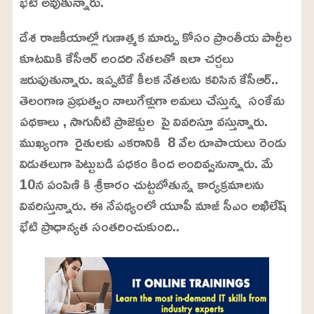
భేటీ అవుతున్నారు.
దేశ రాజకీయాల్లో గుణాత్మక మార్పు కోసం ప్రాంతీయ పార్టీల
కూటమికి కేసీఆర్‌ అందరి నేతలతో ఇలా చర్చలు
జరుపుతున్నారు. ఇప్పటికే కీలక నేతలను కలిసిన కేసీఆర్‌..
తెలంగాణ ప్రభుత్వం నాలుగేళ్లుగా అమలు చేస్తున్న సంకేమ
పథకాలు , సాగునీటి ప్రాజెక్టుల పై వివరిస్తూ వస్తున్నారు.
ముఖ్యంగా రైతులకు ఎకరానికి 8 వేల రూపాయలు రెండు
విడుతలుగా పెట్టుబడి పధకం కింద అందివ్వనున్నారు. మే
10న పంపిణి కి శ్రీకారం చుట్టబోతున్న కార్యక్రమాలను
వివరిస్తున్నారు. ఈ నేపథ్యంలో యూపీ మాజీ సీఎం అఖిలేష్
భేటి ప్రాధాన్యత సంతరించుకుంది..