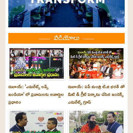
వీడియోలు
దుబాయ్: 'ఎమిరేట్స్ లవ్స్
దుబాయ్: ఏపీ మంత్రి టి.జి భరత్ తో
ఇండియా' లో ప్రవాసులకు అవార్డుల
మీట్ & గ్రీట్ ఏర్పాటు చేసిన ఇండెక్స్
ప్రధానం
ఎమిరేట్స్ గ్రూప్