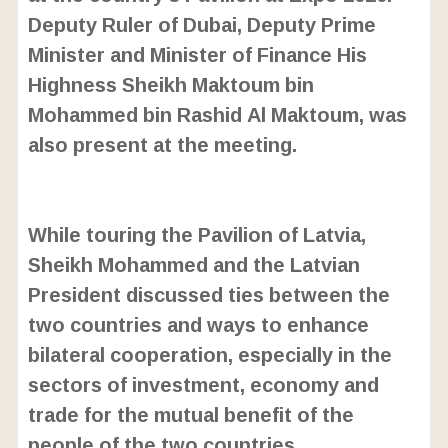
Deputy Ruler of Dubai, Deputy Prime
Minister and Minister of Finance His
Highness Sheikh Maktoum bin
Mohammed bin Rashid Al Maktoum, was
also present at the meeting.
L
o
/
U
a
While touring the Pavilion of Latvia,
n
d
m
e
Sheikh Mohammed and the Latvian
u
d
t
:
President discussed ties between the
e
2
4
two countries and ways to enhance
.
6
bilateral cooperation, especially in the
3
%
sectors of investment, economy and
trade for the mutual benefit of the
people of the two countries.