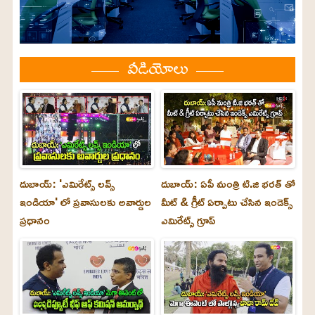
వీడియోలు
దుబాయ్: 'ఎమిరేట్స్ లవ్స్
దుబాయ్: ఏపీ మంత్రి టి.జి భరత్ తో
ఇండియా' లో ప్రవాసులకు అవార్డుల
మీట్ & గ్రీట్ ఏర్పాటు చేసిన ఇండెక్స్
ప్రధానం
ఎమిరేట్స్ గ్రూప్