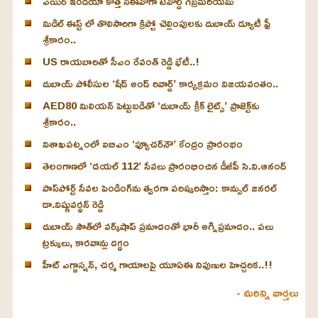
ఎయిర్ ఇండియా కొత్త సీఈవోగా టెవోల్డ్ గెబ్రమరియమ్
మిడిల్ ఈస్ట్ లో తొలిసారిగా క్రిప్టో చెల్లింపులకు దుబాయ్ డ్యూటీ ఫ్రీ
శ్రీకారం..
US రాయబారితో సీఎం రేవంత్ రెడ్డి భేటీ..!
దుబాయ్ పోలీసుల ‘షేడ్ అండ్ రివార్డ్’ కార్యక్రమం విజయవంతం..
AED80 మిలియన్ పెట్టుబడితో ‘దుబాయ్ క్రీక్ లైట్స్’ ప్రాజెక్ట్‌కు
శ్రీకారం..
విశాఖపట్నంలో ఐబిఎం ‘ఫ్యూచర్‌నౌ’ కేంద్రం ప్రారంభం
తెలంగాణలో ‘డయల్ 112’ సేవలు ప్రారంభించిన డీజీపీ సి.వి.ఆనంద్
పాస్‌పోర్ట్ సేవల పెండింగ్‌ను త్వరగా పరిష్కరిస్తాం: కాన్సుల్ జనరల్
డా.విష్ణువర్ధన్ రెడ్డి
దుబాయ్ సౌత్‌లో వర్క్‌షాప్ ప్రమాదంతో భారీ అగ్నిప్రమాదం.. పలు
ట్రక్కులు, కారవాన్లు దగ్ధం
హీట్ ఎగ్జాస్షన్‌, చర్మ గాయాలపై యూఏఈ నిపుణుల హెచ్చరిక..!!
- మరిన్ని వార్తలు