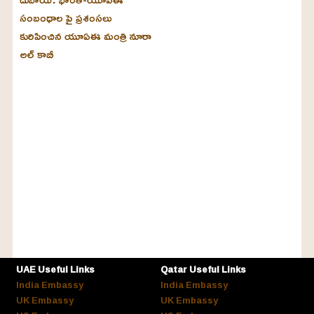
సంబంధాల పై ప్రశంసలు
కురిపించిన యూఏఈ మంత్రి నూరా
అల్‌ కాబీ
UAE Useful Links
Qatar Useful Links
India Embassy
India Embassy
UK Embassy
UK Embassy