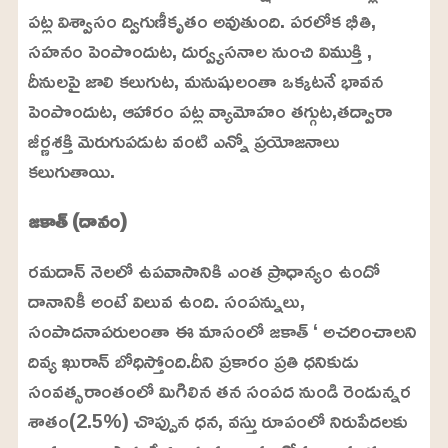
పట్ల విశ్వాసం ద్విగుణీకృతం అవుతుంది. పరలోక భీతి,
సహనం పెంపొందుట, దుర్వ్యసనాల నుంచి విముక్తి ,
దీనులపై జాలి కలుగుట, మనుషులంతా ఒక్కటనే భావన
పెంపొందుట, ఆహారం పట్ల వ్యామోహం తగ్గుట,తద్వారా
జీర్ణశక్తి మెరుగుపడుట వంటి ఎన్నో ప్రయోజనాలు
కలుగుతాయి.
జకాత్ (దానం)
రమదాన్ నెలలో ఉపవాసానికి ఎంత ప్రాధాన్యం ఉందో
దానానికీ అంటే విలువ ఉంది. సంపన్నులు,
సంపాదనాపరులంతా ఈ మాసంలో జకాత్ ‘ అచరించాలని
దివ్య ఖురాన్ బోధిస్తోంది.దీని ప్రకారం ప్రతి ధనికుడు
సంవత్సరాంతంలో మిగిలిన తన సంపద నుండి రెండున్నర
శాతం(2.5%) చొప్పున ధన, వస్తు రూపంలో నిరుపేదలకు