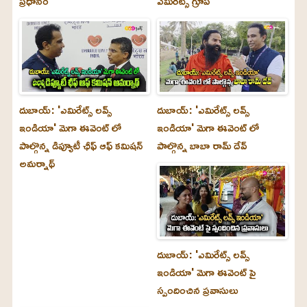
ప్రధానం
ఎమిరేట్స్ గ్రూప్
దుబాయ్‌: 'ఎమిరేట్స్ లవ్స్
దుబాయ్‌: 'ఎమిరేట్స్ లవ్స్
ఇండియా' మెగా ఈవెంట్ లో
ఇండియా' మెగా ఈవెంట్ లో
పాల్గొన్న డిప్యూటీ ఛీఫ్ ఆఫ్ కమిషన్
పాల్గొన్న బాబా రామ్ దేవ్
అమర్నాథ్
దుబాయ్‌: 'ఎమిరేట్స్ లవ్స్
ఇండియా' మెగా ఈవెంట్ పై
స్పందించిన ప్రవాసులు