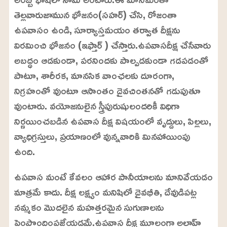
3
%
తెల్లవారుజామున భోజనం(సహర్) చేసి, రోజంతా
ఉపవాసం ఉండి, సూర్యాస్తమయం తర్వాత దీక్షను
విరమించి భోజనం (ఇఫ్తార్ ) చేస్తారు.ఉపవాసదీక్ష చేసేవారు
అబద్ధం ఆడకుండా, పరనిందకు పాల్పడకుండా గడపడంతో
పాటూ, శారీరక, మానసిక వాంఛలకు దూరంగా,
నిగ్రహంతో వుంటూ ఆసాంతం దైవచింతనతో గడుపుతూ
వుంటారు. వయోజనులైన స్త్రీపురుషులందరికీ విధిగా
నిర్ణయించబడిన ఉపవాస దీక్ష విషయంలో వృద్దులు, పిల్లలు,
వ్యాధిగ్రస్తులు, ప్రయాణంలో వున్నవారికి మినహాయింపు
ఉంది.
ఉపవాస మంటే కేవలం ఆహార పానీయాలను మానివేయడం
మాత్రమే కాదు. దీక్ష లక్ష్యం మనిషిలో దైవభీతి, దేవుడిపట్ల
నమ్మకం మొదలైన మహత్తరమైన సుగుణాలను
పెంపొందింపజేయడమే.ఉపవాస దీక్ష మూలంగా అల్లాహ్