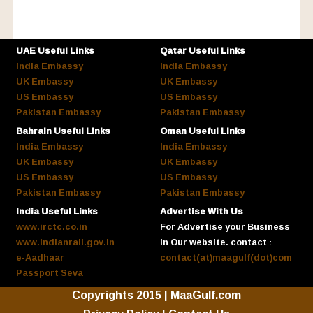
UAE Useful Links
Qatar Useful Links
India Embassy
India Embassy
UK Embassy
UK Embassy
US Embassy
US Embassy
Pakistan Embassy
Pakistan Embassy
Bahrain Useful Links
Oman Useful Links
India Embassy
India Embassy
UK Embassy
UK Embassy
US Embassy
US Embassy
Pakistan Embassy
Pakistan Embassy
India Useful Links
Advertise With Us
www.irctc.co.in
For Advertise your Business
www.indianrail.gov.in
in Our website. contact :
e-Aadhaar
contact(at)maagulf(dot)com
Passport Seva
Copyrights 2015 | MaaGulf.com