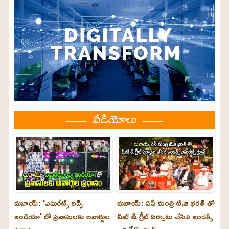
వీడియోలు
దుబాయ్: 'ఎమిరేట్స్ లవ్స్
దుబాయ్: ఏపీ మంత్రి టి.జి భరత్ తో
ఇండియా' లో ప్రవాసులకు అవార్డుల
మీట్ & గ్రీట్ ఏర్పాటు చేసిన ఇండెక్స్