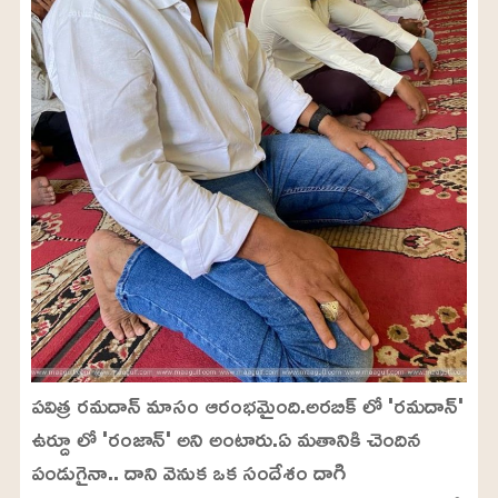
పవిత్ర రమదాన్ మాసం ఆరంభమైంది.అరబిక్ లో 'రమదాన్'
ఉర్దూ లో 'రంజాన్' అని అంటారు.ఏ మతానికి చెందిన
పండుగైనా.. దాని వెనుక ఒక సందేశం దాగి