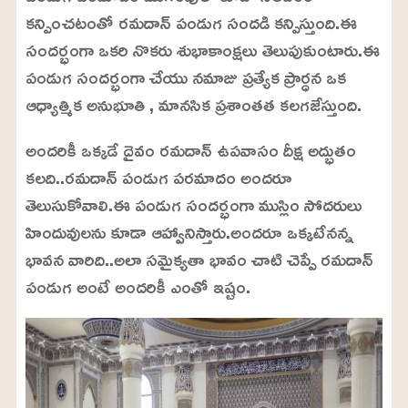
కన్పించటంతో రమదాన్ పండుగ సందడి కన్పిస్తుంది.ఈ
సందర్భంగా ఒకరి నొకరు శుభాకాంక్షలు తెలుపుకుంటారు.ఈ
పండుగ సందర్భంగా చేయు నమాజు ప్రత్యేక ప్రార్ధన ఒక
ఆధ్యాత్మిక అనుభూతి , మానసిక ప్రశాంతత కలగజేస్తుంది.
అందరికీ ఒక్కడే దైవం రమదాన్ ఉపవాసం దీక్ష అద్భుతం
కలది..రమదాన్ పండుగ పరమాదం అందరూ
తెలుసుకోవాలి.ఈ పండుగ సందర్భంగా ముస్లిం సోదరులు
హిందువులను కూడా ఆహ్వానిస్తారు.అందరూ ఒక్కటేనన్న
భావన వారిది..అలా సమైక్యతా భావం చాటి చెప్పే రమదాన్
పండుగ అంటే అందరికీ ఎంతో ఇష్టం.