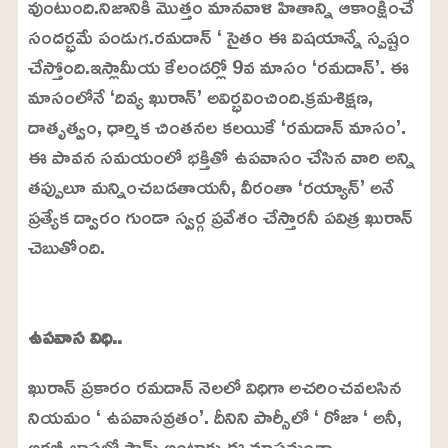
వుంటుంది.నిజానికి మొత్తం మానవాళి హితాన్ని ఆకాంక్షించే
సందర్భమే పండుగ.రమదాన్ ‘ సైతం ఈ విషయాన్నే స్పష్టం
చేస్తోంది.ఇస్లామీయ కేలండర్లో 9వ మాసం ‘రమదాన్’. ఈ
మాసంలోనే ‘దివ్య ఖురాన్’ అవిర్భవించింది.క్రమశిక్షణ,
దాతృత్వం, ధార్మిక చింతనల కలయికే ‘రమదాన్ మాసం’.
ఈ పావన సమయంలో భక్తితో ఉపవాసం చేసిన వారి అన్ని
తప్పులూ మన్నించబడతాయనీ, వీరంతా ‘రయ్యాన్’ అనే
ప్రత్యేక ద్వారం గుండా స్వర్గ ప్రవేశం చేస్తారనీ పవిత్ర ఖురాన్
చెబుతోంది.
L
o
/
U
a
ఉపవాస విధి..
n
d
m
e
u
d
ఖురాన్ ప్రకారం రమదాన్ నెలలో విధిగా అచరించవలసిన
t
:
e
2
నియమం ‘ ఉపవాసవ్రతం’. దీనిని పార్సీలో ‘ రోజా ‘ అనీ,
4
.
అరబ్బీ భాషలో సౌమ్ అంటారు.ఈ మాసమంతా
6