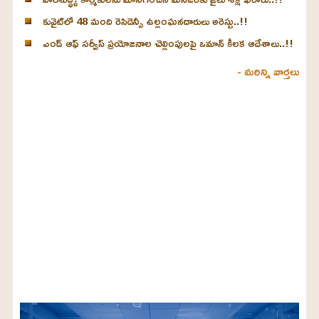
కువైట్‌లో 48 మంది రెసిడెన్సీ ఉల్లంఘనదారులు అరెస్టు..!!
ఎండ్ ఆఫ్ సర్వీస్ ప్రయోజనాల చెల్లింపులపై ఒమాన్ కీలక ఆదేశాలు..!!
- మరిన్ని వార్తలు