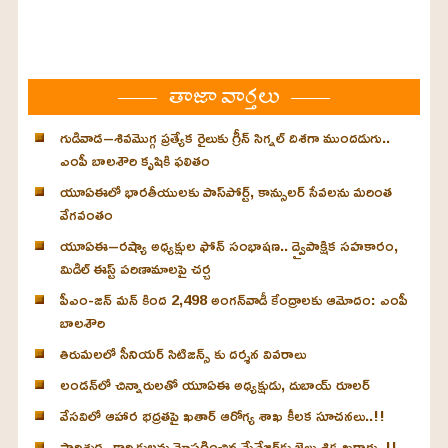
తాజా వార్తలు
గుడివాడ–శివమొగ్గ ప్రత్యేక రైలుకు గ్రీన్ సిగ్నల్ దిశగా ముందడుగు..
ఎంపీ బాలశౌరి కృషికి ఫలితం
యూఏఈలో భారతీయులకు పాస్‌పోర్ట్, కాన్సులర్ సేవలను మరింత
వేగవంతం
యూఏఈ–రష్యా అధ్యక్షుల ఫోన్ సంభాషణ.. ద్వైపాక్షిక సహకారం,
మిడిల్ ఈస్ట్ పరిణామాలపై చర్చ
పీఎం-జన్ మన్ కింద 2,498 అంగన్‌వాడీ కేంద్రాలకు ఆమోదం: ఎంపీ
బాలశౌరి
తిరుమలలో సీనియర్ సిటిజన్స్ కు దర్శన వివరాలు
లండన్‌లో చిన్నారులతో యూఏఈ అధ్యక్షుడు, దుబాయ్ రూలర్
వేసవిలో ఆహార భద్రతపై ఖతార్ ఆరోగ్య శాఖ కీలక సూచనలు..!!
పారిశుద్ధ్య కార్మికులను మోసగించిన మేనేజర్‌కు జైలు శిక్ష ఖరారు..!!