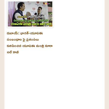
దుబాయ్‌: భారత్-యూఏఈ
సంబంధాల పై ప్రశంసలు
కురిపించిన యూఏఈ మంత్రి నూరా
అల్‌ కాబీ