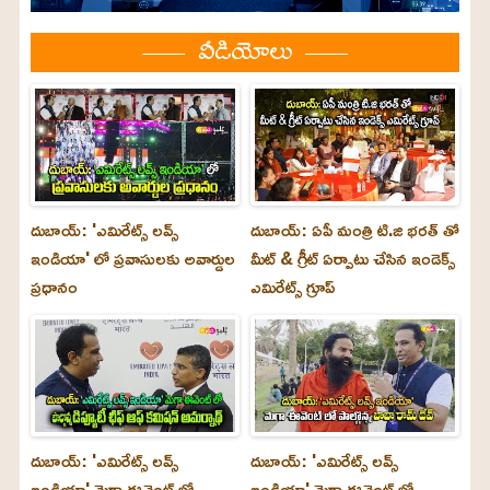
వీడియోలు
దుబాయ్: 'ఎమిరేట్స్ లవ్స్
దుబాయ్: ఏపీ మంత్రి టి.జి భరత్ తో
ఇండియా' లో ప్రవాసులకు అవార్డుల
మీట్ & గ్రీట్ ఏర్పాటు చేసిన ఇండెక్స్
ప్రధానం
ఎమిరేట్స్ గ్రూప్
దుబాయ్‌: 'ఎమిరేట్స్ లవ్స్
దుబాయ్‌: 'ఎమిరేట్స్ లవ్స్
ఇండియా' మెగా ఈవెంట్ లో
ఇండియా' మెగా ఈవెంట్ లో