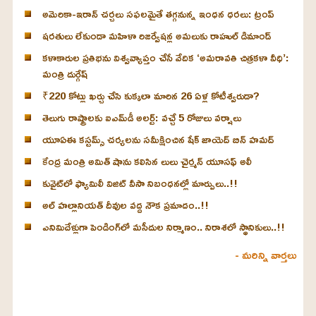
అమెరికా-ఇరాన్ చర్చలు సఫలమైతే తగ్గనున్న ఇంధన ధరలు: ట్రంప్
షరతులు లేకుండా మహిళా రిజర్వేషన్ల అమలుకు రాహుల్ డిమాండ్
కళాకారుల ప్రతిభను విశ్వవ్యాప్తం చేసే వేదిక ‘అమరావతి చిత్రకళా వీధి’:
మంత్రి దుర్గేష్
₹220 కోట్లు ఖర్చు చేసి కుక్కలా మారిన 26 ఏళ్ల కోటీశ్వరుడా?
తెలుగు రాష్ట్రాలకు ఐఎమ్‌డీ అలర్ట్: వచ్చే 5 రోజులు వర్షాలు
యూఏఈ కస్టమ్స్ చర్యలను సమీక్షించిన షేక్ జాయెద్ బిన్ హమద్
కేంద్ర మంత్రి అమిత్ షాను కలిసిన లులు చైర్మన్ యూసఫ్ అలీ
కువైట్‌లో ఫ్యామిలీ విజిట్ వీసా నిబంధనల్లో మార్పులు..!!
అల్ హల్లానియత్ దీవుల వద్ద నౌక ప్రమాదం..!!
ఎనిమిదేళ్లుగా పెండింగ్‌లో మసీదుల నిర్మాణం.. నిరాశలో స్థానికులు..!!
- మరిన్ని వార్తలు