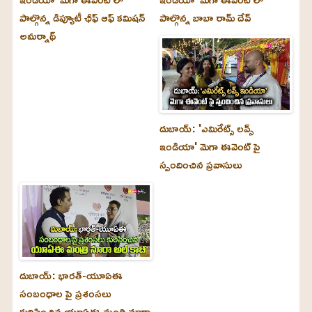
పాల్గొన్న డిప్యూటీ ఛీఫ్ ఆఫ్ కమిషన్
పాల్గొన్న బాబా రామ్ దేవ్
అమర్నాథ్
దుబాయ్‌: 'ఎమిరేట్స్ లవ్స్
ఇండియా' మెగా ఈవెంట్ పై
స్పందించిన ప్రవాసులు
దుబాయ్‌: భారత్-యూఏఈ
సంబంధాల పై ప్రశంసలు
కురిపించిన యూఏఈ మంత్రి నూరా