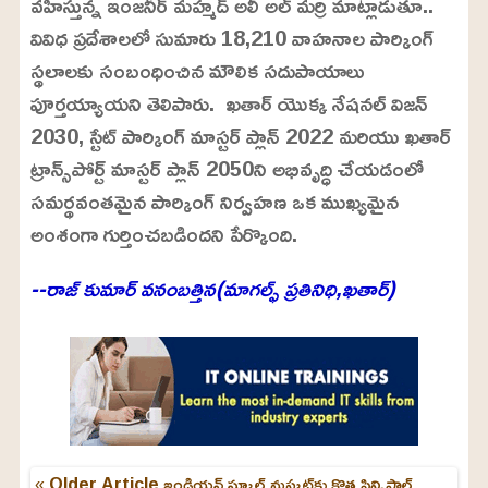
వహిస్తున్న ఇంజనీర్ మహ్మద్ అలీ అల్ మర్రి మాట్లాడుతూ..
వివిధ ప్రదేశాలలో సుమారు 18,210 వాహనాల పార్కింగ్
స్థలాలకు సంబంధించిన మౌలిక సదుపాయాలు
పూర్తయ్యాయని తెలిపారు. ఖతార్ యొక్క నేషనల్ విజన్
2030, స్టేట్ పార్కింగ్ మాస్టర్ ప్లాన్ 2022 మరియు ఖతార్
ట్రాన్స్‌పోర్ట్ మాస్టర్ ప్లాన్ 2050ని అభివృద్ధి చేయడంలో
సమర్థవంతమైన పార్కింగ్ నిర్వహణ ఒక ముఖ్యమైన
అంశంగా గుర్తించబడిందని పేర్కొంది.
--రాజ్ కుమార్ వనంబత్తిన(మాగల్ఫ్ ప్రతినిధి,ఖతార్)
« Older Article
ఇండియన్ స్కూల్ మస్కట్‌కు కొత్త ప్రిన్సిపాల్