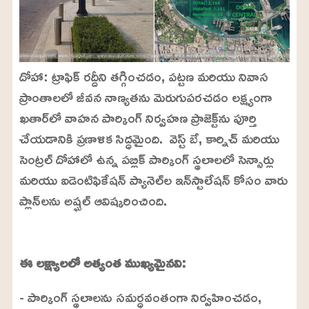
దోహా: ట్రాఫిక్ రద్దీని తగ్గించడం, పట్టణ మరియు నివాస
ప్రాంతాలలో జీవన నాణ్యతను మెరుగుపరచడం లక్ష్యంగా
ఖతార్‌లో వాహన పార్కింగ్ నిర్వహణ ప్రాజెక్ట్‌ను పూర్తి
చేయడానికి ప్రణాళిక సిద్ధమైంది. వెస్ట్ బే, కార్నిచ్ మరియు
సెంట్రల్ దోహాలో ఉన్న పబ్లిక్ పార్కింగ్ స్థలాలలో సెన్సార్లు
మరియు ఐడెంటిఫికేషన్ ప్యానెల్‌ల ఇన్‌స్టాలేషన్ కోసం వారు
ప్లాన్‌లను అష్ఘల్ ఆవిష్కరించింది.
L
o
/
U
a
ఈ లక్ష్యాలలో అత్యంత ముఖ్యమైనవి:
n
d
m
e
u
d
- పార్కింగ్ స్థలాలను సమర్ధవంతంగా నిర్వహించడం,
t
:
e
2