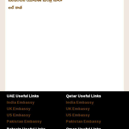
అల్‌ కాబీ
UAE Useful Links
Qatar Useful Links
India Embassy
India Embassy
UK Embassy
UK Embassy
US Embassy
US Embassy
Pakistan Embassy
Pakistan Embassy
Bahrain Useful Links
Oman Useful Links