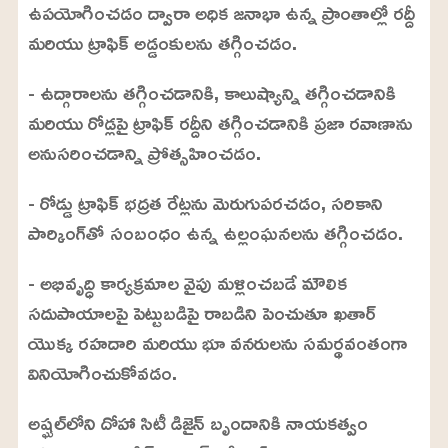
ఉపయోగించడం ద్వారా అధిక జనాభా ఉన్న ప్రాంతాల్లో రద్దీ
2
.
మరియు ట్రాఫిక్ అడ్డంకులను తగ్గించడం.
9
9
%
- ఉద్గారాలను తగ్గించడానికి, కాలుష్యాన్ని తగ్గించడానికి
మరియు రోడ్లపై ట్రాఫిక్ రద్దీని తగ్గించడానికి ప్రజా రవాణాను
అనుసరించడాన్ని ప్రోత్సహించడం.
- రోడ్డు ట్రాఫిక్ భద్రత రేట్లను మెరుగుపరచడం, సరికాని
పార్కింగ్‌తో సంబంధం ఉన్న ఉల్లంఘనలను తగ్గించడం.
- అభివృద్ధి కార్యక్రమాల వైపు మళ్లించబడే మౌలిక
సదుపాయాలపై పెట్టుబడిపై రాబడిని పెంచుతూ ఖతార్
యొక్క రహదారి మరియు భూ వనరులను సమర్థవంతంగా
వినియోగించుకోవడం.
అష్ఘల్‌లోని దోహా సిటీ డిజైన్ బృందానికి నాయకత్వం