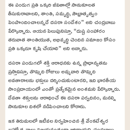
m
e
ఈ పండుగ ప్రతి ఒక్కరి జీవితాల్లో సానుకూలత
u
d
t
:
తీసుకురావాలని, శాంతి, సమృద్ధి, సౌభ్రాతృత్వం
e
2
4
పెంపొందించాలన్నదే దసరా సందేశం” అని చంద్రబాబు
.
6
పేర్కొన్నారు. ఆయన పిలుపునిస్తూ, “దుష్ట సంహారం
3
%
తరువాత శాంతియుత, అభివృద్ధి చెందిన సమాజం కోసం
ప్రతి ఒక్కరూ కృషి చేయాలి” అని అన్నారు.
దసరా పండుగలో శక్తి ఆరాధనకు ఉన్న ప్రాధాన్యతను
ప్రస్తావిస్తూ, తొమ్మిది రోజులు అమ్మవారి తొమ్మిది
అవతారాలను భక్తులు దర్శించుకుంటారని, ఇది భారతీయ
సాంప్రదాయంలో ఎంతో ప్రత్యేకమైన అంశమని పేర్కొన్నారు.
దేవతా శక్తులను ఆరాధించే ఈ దసరా పర్వదినం, మనల్ని
సానుకూల దిశలో నడిపించాలని కోరారు.
ఇక తిరుమలలో ఇటీవల నిర్వహించిన శ్రీ వేంకటేశ్వర
బ్రహ్మోత్సవాలు విజయవంతంగా జరిగాయని చంద్రబాబు