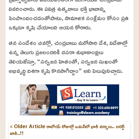
వివరించారు. ఈ పవిత్ర ఉత్సవాలు భక్తి భావాన్ని
పెంపొందించడంతోపాటు, సామాజిక సంక్షేమం కోసం ప్రతి
ఒక్కరూ కృషి చేయాలని ఆయన కోరారు.
తన సందేశం చివర్లో, చంద్రబాబు మరోసారి దేశ, విదేశాల్లో
ఉన్న తెలుగు ప్రజలందరికీ దసరా శుభాకాంక్షలు
తెలియజేస్తూ, “సర్వజన హితంతో, సర్వజన సుఖంతో
అభివృద్ధి దిశగా కృషి కొనసాగిద్దాం” అని పిలుపునిచ్చారు.
« Older Article
రాబోయే రోజుల్లో ఒమన్‌లో భారీ వర్షాలు.. అలెర్ట్
జారీ..!!