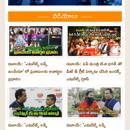
వీడియోలు
దుబాయ్: 'ఎమిరేట్స్ లవ్స్
దుబాయ్: ఏపీ మంత్రి టి.జి భరత్ తో
ఇండియా' లో ప్రవాసులకు అవార్డుల
మీట్ & గ్రీట్ ఏర్పాటు చేసిన ఇండెక్స్
ప్రధానం
ఎమిరేట్స్ గ్రూప్
దుబాయ్‌: 'ఎమిరేట్స్ లవ్స్
దుబాయ్‌: 'ఎమిరేట్స్ లవ్స్