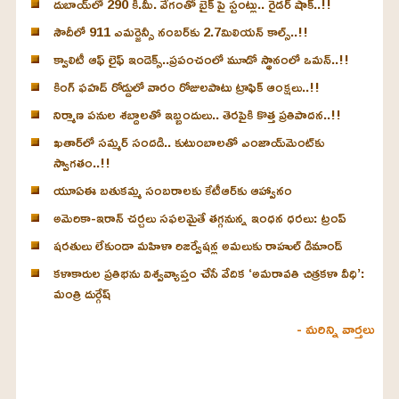
దుబాయ్‌లో 290 కి.మీ. వేగంతో బైక్‌ పై స్టంట్లు.. రైడర్ షాక్..!!
సౌదీలో 911 ఎమర్జెన్సీ నంబర్‌కు 2.7మిలియన్ కాల్స్..!!
క్వాలిటీ ఆఫ్ లైఫ్ ఇండెక్స్‌..ప్రపంచంలో మూడో స్థానంలో ఒమన్..!!
కింగ్ ఫహద్ రోడ్డులో వారం రోజులపాటు ట్రాఫిక్ ఆంక్షలు..!!
నిర్మాణ పనుల శబ్దాలతో ఇబ్బందులు.. తెరపైకి కొత్త ప్రతిపాదన..!!
ఖతార్‌లో సమ్మర్ సందడి.. కుటుంబాలతో ఎంజాయ్‌మెంట్‌కు
స్వాగతం..!!
యూఏఈ బతుకమ్మ సంబరాలకు కేటీఆర్‌కు ఆహ్వానం
అమెరికా-ఇరాన్ చర్చలు సఫలమైతే తగ్గనున్న ఇంధన ధరలు: ట్రంప్
షరతులు లేకుండా మహిళా రిజర్వేషన్ల అమలుకు రాహుల్ డిమాండ్
కళాకారుల ప్రతిభను విశ్వవ్యాప్తం చేసే వేదిక ‘అమరావతి చిత్రకళా వీధి’:
మంత్రి దుర్గేష్
- మరిన్ని వార్తలు