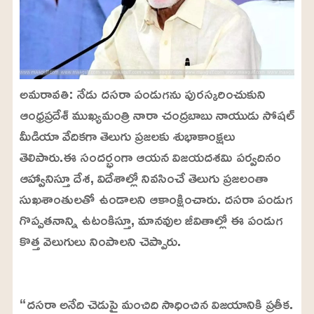
అమరావతి: నేడు దసరా పండుగను పురస్కరించుకుని
ఆంధ్రప్రదేశ్ ముఖ్యమంత్రి నారా చంద్రబాబు నాయుడు సోషల్
మీడియా వేదికగా తెలుగు ప్రజలకు శుభాకాంక్షలు
తెలిపారు.ఈ సందర్భంగా ఆయన విజయదశమి పర్వదినం
ఆహ్వానిస్తూ దేశ, విదేశాల్లో నివసించే తెలుగు ప్రజలంతా
సుఖశాంతులతో ఉండాలని ఆకాంక్షించారు. దసరా పండుగ
గొప్పతనాన్ని ఉటంకిస్తూ, మానవుల జీవితాల్లో ఈ పండుగ
కొత్త వెలుగులు నింపాలని చెప్పారు.
L
o
/
U
a
“దసరా అనేది చెడుపై మంచిది సాధించిన విజయానికి ప్రతీక.
n
d