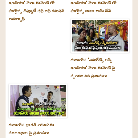
ఇండియా' మెగా ఈవెంట్ లో
ఇండియా' మెగా ఈవెంట్ లో
పాల్గొన్న డిప్యూటీ ఛీఫ్ ఆఫ్ కమిషన్
పాల్గొన్న బాబా రామ్ దేవ్
అమర్నాథ్
దుబాయ్‌: 'ఎమిరేట్స్ లవ్స్
ఇండియా' మెగా ఈవెంట్ పై
స్పందించిన ప్రవాసులు
దుబాయ్‌: భారత్-యూఏఈ
సంబంధాల పై ప్రశంసలు