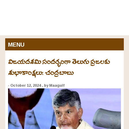
MENU
విజయదశమి సందర్భంగా తెలుగు ప్రజలకు
శుభాకాంక్షలు: చంద్రబాబు
- October 12, 2024
, by Maagulf