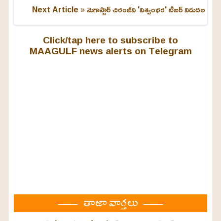
Next Article »
మెగాస్టార్ చిరంజీవి 'విశ్వంభర' టీజర్ విడుదల
Click/tap here to subscribe to
MAAGULF news alerts on Telegram
తాజా వార్తలు