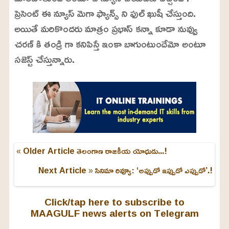
ప్రెసెంట్ ఈ న్యూస్ మెగా ఫ్యాన్స్ ని ఫుల్ ఖుషీ చేస్తుంది.
అయితే మరికొందరు మాత్రం ప్రభాస్ కన్నా కూడా నువ్వు
చరణ్ కి తండ్రి గా కనిపిస్తే ఇంకా బాగుంటుందేమో అంటూ
సజెస్ట్ చేస్తున్నారు.
« Older Article
తెలంగాణ రాజకీయ యోధుడు...!
Next Article »
సినిమా రివ్యూ: ‘అప్పుడో ఇప్పుడో ఎప్పుడో’.!
Click/tap here to subscribe to
MAAGULF news alerts on Telegram