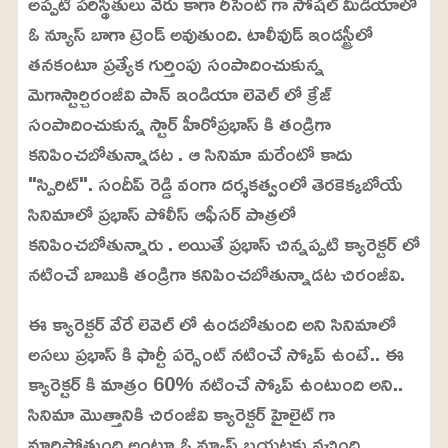
అప్పటి పరిస్థితులు వేరు కాగా రీసెంట్ గా సోషల్ మీడియాలో
ఓ న్యూస్ బాగా ట్రెండ్ అవుతుంది. టాలీవుడ్ ఇండస్ట్రీలో
తనకంటూ ప్రత్యేక గుర్తింపు సంపాదించుకున్న
మెగాస్టార్చిరంజీవి పాన్ ఇండియా లెవెల్ లో క్రేజ్
సంపాదించుకున్న స్టార్ హీరోప్రభాస్ కి తండ్రిగా
కనిపించబోతున్నాడట . ఆ సినిమా మరేంటో కాదు
"స్పిరిట్". సందీప్ రెడ్డి వంగా దర్శకత్వంలో తెరకెక్కబోయే
సినిమాలో ప్రభాస్ పోలీస్ ఆఫీసర్ పాత్రలో
కనిపించబోతున్నారు . అయితే ప్రభాస్ చిన్నప్పటి క్యారెక్టర్ లో
నటించే బాబుకి తండ్రిగా కనిపించబోతున్నాడట చిరంజీవి.
ఈ క్యారెక్టర్ వేరే లెవెల్ లో ఉండబోతుంది అని సినిమాలో
అసలు ప్రభాస్ కి ఫార్టీ పర్సెంట్ నటించే స్కోప్ ఉంటే.. ఈ
క్యారెక్టర్ కి మాత్రం 60% నటించే స్కోప్ ఉంటుంది అని..
సినిమా మొత్తానికి చిరంజీవి క్యారెక్టర్ హైలైట్ గా
మారిపోతుంది అంటూ ఓ న్యూస్ బయటకు వచ్చింది .