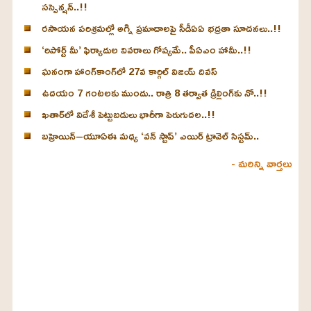
సస్పెన్షన్..!!
రసాయన పరిశ్రమల్లో అగ్ని ప్రమాదాలపై సీడీఏఏ భద్రతా సూచనలు..!!
‘రిపోర్ట్ మీ’ ఫిర్యాదుల వివరాలు గోప్యమే.. పీఏఎం హామీ..!!
ఘనంగా హాంగ్‌కాంగ్‌లో 27వ కార్గిల్ విజయ్ దివస్
ఉదయం 7 గంటలకు ముందు.. రాత్రి 8 తర్వాత డ్రిల్లింగ్‌కు నో..!!
ఖతార్‌లో విదేశీ పెట్టుబడులు భారీగా పెరుగుదల..!!
బహ్రెయిన్–యూఏఈ మధ్య ‘వన్ స్టాప్’ ఎయిర్ ట్రావెల్ సిస్టమ్..
- మరిన్ని వార్తలు