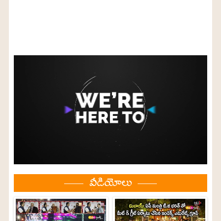
వీడియోలు