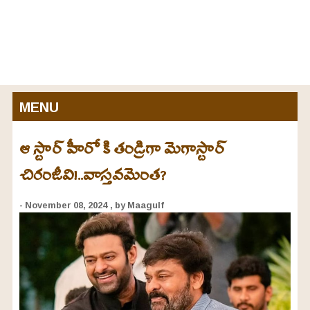
MENU
ఆ స్టార్ హీరో కి తండ్రిగా మెగాస్టార్
చిరంజీవి!..వాస్తవమెంత?
- November 08, 2024
, by Maagulf