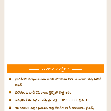
తాజా వార్తలు
భారతీయ పర్యాటకులకు ఉచిత యూఏఈ వీసా..అబుదాబి కొత్త హాలిడే
ఆఫర్
టీటీఈలకు బాడీ కెమెరాలు: రైల్వేలో కొత్త శకం
ఆన్‌లైన్‌లో ఈ పనులు చేస్తే జైలుశిక్ష.. Dh500,000 ఫైన్..!!
నిబంధనలు ఉల్లంఘించిన కార్ల డీలర్‌కు భారీ జరిమానా.. లైసెన్స్