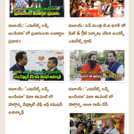
దుబాయ్: 'ఎమిరేట్స్ లవ్స్
దుబాయ్: ఏపీ మంత్రి టి.జి భరత్ తో
ఇండియా' లో ప్రవాసులకు అవార్డుల
మీట్ & గ్రీట్ ఏర్పాటు చేసిన ఇండెక్స్
ప్రధానం
ఎమిరేట్స్ గ్రూప్
దుబాయ్‌: 'ఎమిరేట్స్ లవ్స్
దుబాయ్‌: 'ఎమిరేట్స్ లవ్స్
ఇండియా' మెగా ఈవెంట్ లో
ఇండియా' మెగా ఈవెంట్ లో
పాల్గొన్న డిప్యూటీ ఛీఫ్ ఆఫ్ కమిషన్
పాల్గొన్న బాబా రామ్ దేవ్
అమర్నాథ్