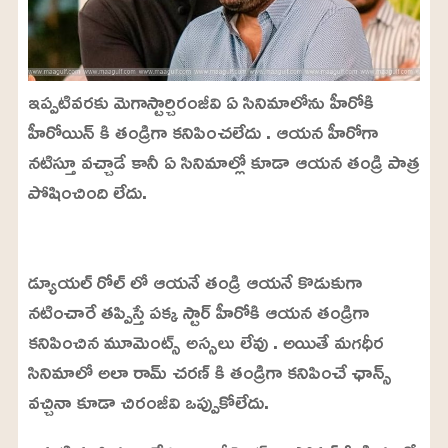
ఇప్పటివరకు మెగాస్టార్చిరంజీవి ఏ సినిమాలోను హీరోకి
హీరోయిన్ కి తండ్రిగా కనిపించలేదు . ఆయన హీరోగా
నటిస్తూ వచ్చాడే కానీ ఏ సినిమాల్లో కూడా ఆయన తండ్రి పాత్ర
పోషించింది లేదు.
L
o
/
U
a
డ్యూయల్ రోల్ లో ఆయనే తండ్రి ఆయనే కొడుకుగా
n
d
m
e
నటించారే తప్పిస్తే పక్క స్టార్ హీరోకి ఆయన తండ్రిగా
u
d
t
:
కనిపించిన మూమెంట్స్ అస్సలు లేవు . అయితే మగధీర
e
2
4
సినిమాలో అలా రామ్ చరణ్ కి తండ్రిగా కనిపించే ఛాన్స్
.
6
వచ్చినా కూడా చిరంజీవి ఒప్పుకోలేదు.
3
%