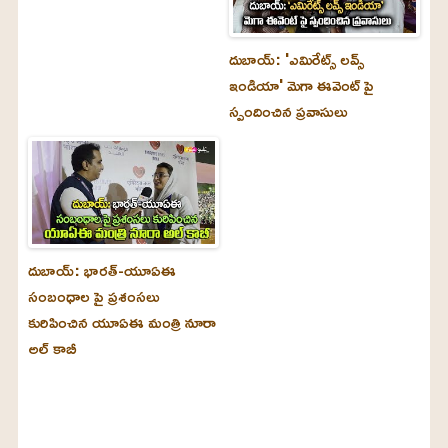
దుబాయ్‌: 'ఎమిరేట్స్ లవ్స్
ఇండియా' మెగా ఈవెంట్ పై
స్పందించిన ప్రవాసులు
దుబాయ్‌: భారత్-యూఏఈ
సంబంధాల పై ప్రశంసలు
కురిపించిన యూఏఈ మంత్రి నూరా
అల్‌ కాబీ