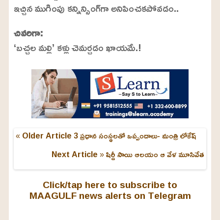
ఇచ్చిన ముగింపు కన్నిన్సింగ్‌గా అనిపించకపోవడం..
చివరిగా:
‘బచ్చల మల్లి’ కళ్లు చెమర్చడం ఖాయమే.!
« Older Article
3 ప్రధాన సంస్థలతో ఒప్పందాలు- మంత్రి లోకేష్
Next Article »
షిర్డీ సాయి ఆలయం ఆ వేళ మూసివేత
Click/tap here to subscribe to
MAAGULF news alerts on Telegram