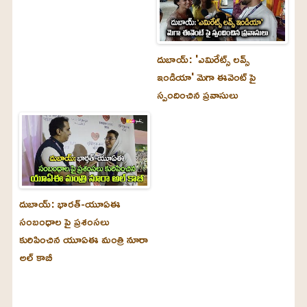
దుబాయ్‌: 'ఎమిరేట్స్ లవ్స్
ఇండియా' మెగా ఈవెంట్ పై
స్పందించిన ప్రవాసులు
దుబాయ్‌: భారత్-యూఏఈ
సంబంధాల పై ప్రశంసలు
కురిపించిన యూఏఈ మంత్రి నూరా
అల్‌ కాబీ