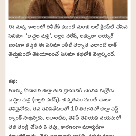
ఈ మధ్య కాలంలో రిలీజ్‌కి ముందే మంచి బజ్ క్రియేట్ చేసిన
సినిమా ‘బచ్చల మల్లి’. అల్లరి నరేష్, అమృతా అయ్యర్
జంటగా వచ్చిన ఈ సినిమా రిలీజ్ తర్వాత ఎలాంటి టాక్
తెచ్చుకుందో తెలియాలంటే సినిమా కథలోకి వెళ్లాల్సిందే.
L
o
/
U
a
కథ:
n
d
m
e
తూర్పు గోదావరి జిల్లా తుని గ్రామానికి చెందిన కుర్రోడు
u
d
t
:
బచ్చల మల్లి (అల్లరి నరేష్). చిన్నతనం నుంచీ చాలా
e
2
4
తెలివైనోడు. తన తెలివితేటలతో 10 తరగతిలో జిల్లా ఫస్ట్
.
6
ర్యాంక్ సాధిస్తాడు. అలాంటిది, తెలిసీ తెలియని వయసులో
3
%
తన తండ్రి చేసిన ఓ తప్పు కారణంగా మూర్ఖుడిగా
మారిపోతాడు. చెడు అలవాట్లకు బానిసై చదువు కూడా