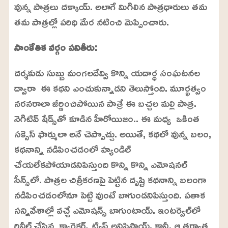
వున్న పాత్రలు దక్కాయ్. అలాగే మిగిలిన పాత్రధారులు తమ
తమ పాత్రల్లో పరిధి మేర నటించి మెప్పించారు.
సాంకేతిక వర్గం పనితీరు:
దర్శకుడు సుబ్బు మంగలదేవ్వి కొన్ని యదార్ధ సంఘటనల
ద్వారా ఈ కథని ఎంచుకున్నాడని తెలుస్తోంది. మూర్ఖత్వం
నరనరాలా జీర్ణించిపోయిన పాత్రే ఈ బచ్చల మల్లి పాత్ర.
నెగిటివ్ షేడ్స్‌తో కూడిన హీరోయిజం.. ఈ మధ్య ఒకింత
సక్సెస్ ఫార్ములా అనే చెప్పొచ్చు. అయితే, కథలో వున్న బలం,
కథనాన్ని నడిపించడంలో హ్యండిల్
చేయలేకపోయాడనిపిస్తుంది కొన్ని కొన్ని ఎమోషనల్
సీన్స్‌లో. పాత్రల చిత్రీకరణపై పెట్టిన దృష్టి కథనాన్ని బలంగా
నడిపించడంలోనూ పెట్టి వుంటే బాగుండనిపిస్తుంది. పతాక
సన్నివేశాల్లో వచ్చే ఎమోషన్స్ బాగుంటాయ్. ఇంటర్వెల్‌లో
రివీల్ చేసిన క్యారెక్టర్స్ ట్విస్ట్ అనిపిస్తాయ్. కానీ, ఆ తర్వాత