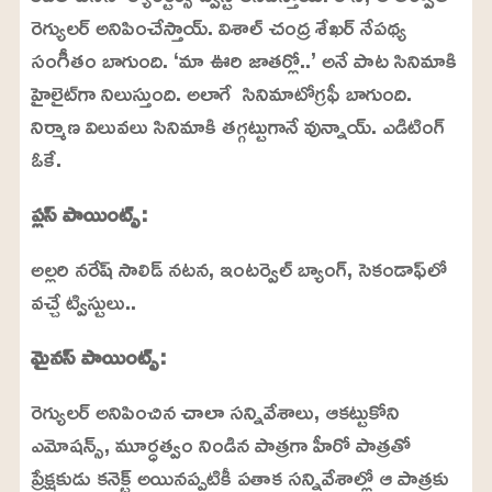
రెగ్యులర్ అనిపించేస్తాయ్. విశాల్ చంద్ర శేఖర్ నేపథ్య
సంగీతం బాగుంది. ‘మా ఊరి జాతర్లో..’ అనే పాట సినిమాకి
హైలైట్‌గా నిలుస్తుంది. అలాగే సినిమాటోగ్రఫీ బాగుంది.
నిర్మాణ విలువలు సినిమాకి తగ్గట్టుగానే వున్నాయ్. ఎడిటింగ్
ఓకే.
ప్లస్ పాయింట్స్:
అల్లరి నరేష్ సాలిడ్ నటన, ఇంటర్వెల్ బ్యాంగ్, సెకండాఫ్‌లో
వచ్చే ట్విస్టులు..
మైనస్ పాయింట్స్:
రెగ్యులర్ అనిపించిన చాలా సన్నివేశాలు, ఆకట్టుకోని
ఎమోషన్స్, మూర్ధత్వం నిండిన పాత్రగా హీరో పాత్రతో
ప్రేక్షకుడు కనెక్ట్ అయినప్పటికీ పతాక సన్నివేశాల్లో ఆ పాత్రకు