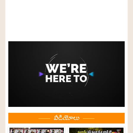
వీడియోలు