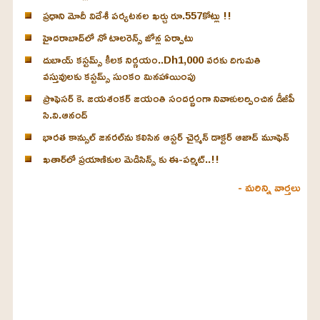
ప్రధాని మోదీ విదేశీ పర్యటనల ఖర్చు రూ.557కోట్లు !!
హైదరాబాద్‌లో నో టాలరెన్స్ జోన్ల ఏర్పాటు
దుబాయ్ కస్టమ్స్ కీలక నిర్ణయం..Dh1,000 వరకు దిగుమతి
వస్తువులకు కస్టమ్స్ సుంకం మినహాయింపు
ప్రొఫెసర్ కె. జయశంకర్ జయంతి సందర్భంగా నివాళులర్పించిన డీజీపీ
సి.వి.ఆనంద్
భారత కాన్సుల్ జనరల్‌ను కలిసిన ఆస్టర్ చైర్మన్ డాక్టర్ ఆజాద్ మూఫెన్
ఖతార్‌లో ప్రయాణికుల మెడిసిన్స్ కు ఈ-పర్మిట్..!!
- మరిన్ని వార్తలు