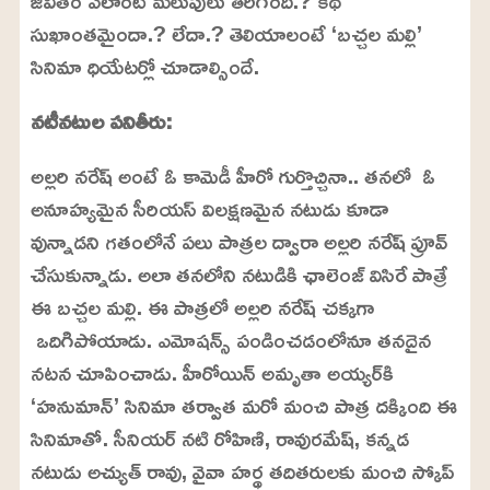
జీవితం ఎలాంటి మలుపులు తిరిగింది.? కథ
సుఖాంతమైందా.? లేదా.? తెలియాలంటే ‘బచ్చల మల్లి’
సినిమా ధియేటర్లో చూడాల్సిందే.
నటీనటుల పనితీరు:
అల్లరి నరేష్ అంటే ఓ కామెడీ హీరో గుర్తొచ్చినా.. తనలో ఓ
అనూహ్యమైన సీరియస్ విలక్షణమైన నటుడు కూడా
వున్నాడని గతంలోనే పలు పాత్రల ద్వారా అల్లరి నరేష్ ప్రూవ్
చేసుకున్నాడు. అలా తనలోని నటుడికి ఛాలెంజ్ విసిరే పాత్రే
ఈ బచ్చల మల్లి. ఈ పాత్రలో అల్లరి నరేష్ చక్కగా
ఒదిగిపోయాడు. ఎమోషన్స్ పండించడంలోనూ తనదైన
నటన చూపించాడు. హీరోయిన్ అమృతా అయ్యర్‌కి
‘హనుమాన్’ సినిమా తర్వాత మరో మంచి పాత్ర దక్కింది ఈ
సినిమాతో. సీనియర్ నటి రోహిణి, రావురమేష్, కన్నడ
నటుడు అచ్యుత్ రావు, వైవా హర్థ తదితరులకు మంచి స్కోప్