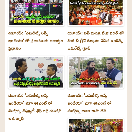
దుబాయ్: 'ఎమిరేట్స్ లవ్స్
దుబాయ్: ఏపీ మంత్రి టి.జి భరత్ తో
ఇండియా' లో ప్రవాసులకు అవార్డుల
మీట్ & గ్రీట్ ఏర్పాటు చేసిన ఇండెక్స్
ప్రధానం
ఎమిరేట్స్ గ్రూప్
దుబాయ్‌: 'ఎమిరేట్స్ లవ్స్
దుబాయ్‌: 'ఎమిరేట్స్ లవ్స్
ఇండియా' మెగా ఈవెంట్ లో
ఇండియా' మెగా ఈవెంట్ లో
పాల్గొన్న డిప్యూటీ ఛీఫ్ ఆఫ్ కమిషన్
పాల్గొన్న బాబా రామ్ దేవ్
అమర్నాథ్