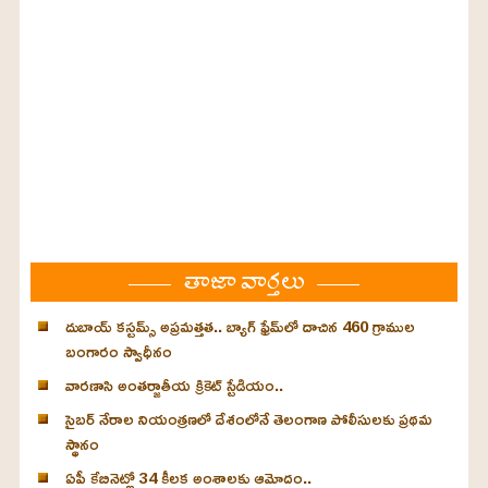
తాజా వార్తలు
దుబాయ్ కస్టమ్స్ అప్రమత్తత.. బ్యాగ్ ఫ్రేమ్‌లో దాచిన 460 గ్రాముల
బంగారం స్వాధీనం
వారణాసి అంతర్జాతీయ క్రికెట్ స్టేడియం..
సైబర్ నేరాల నియంత్రణలో దేశంలోనే తెలంగాణ పోలీసులకు ప్రథమ
స్థానం
ఏపీ కేబినెట్లో 34 కీలక అంశాలకు ఆమోదం..