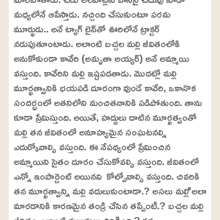
మధ్యలోనే ఆపేస్తాడు. నచ్చింది చేసుకుంటూ పరమ
మూర్ఖుడు.. అనే ట్యాగ్ లైన్‌తో ఊరిలోనే ట్రాక్టర్
నడుపుతూంటాడు. అలాంటి బచ్చల మల్లి జీవితంలోకి
అనుకోకుండా కావేరి (అమృతా అయ్యర్) అనే అమ్మాయి
వస్తుంది. కావేరిని మల్లి ఇష్టపడతాడు. మొదట్లో మల్లి
మూర్ఖత్వానికి భయపడి దూరంగా వుండే కావేరి, ఒకానొక
సందర్భంలో అతనిలోని మంచితనానికి పడిపోతుంది. తాను
కూడా ప్రేమిస్తుంది. అయితే, హద్దులు దాటిన మూర్ఖత్వంతో
మల్లి తన జీవితంలో అనూహ్యమైన సంఘటనల్ని
ఎదుర్కోవాల్సి వస్తుంది. ఈ నేపథ్యంలో ప్రేమించిన
అమ్మాయిని సైతం దూరం చేసుకోవల్సి వస్తుంది. జీవితంలో
ఎన్నో ఇంపార్టెంట్ అయినవి కోల్పోవాల్సి వస్తుంది. చివరికి
తన మూర్ఖత్వాన్ని మల్లి వదులుకుంటాడా.? అసలు మల్లిి అలా
మారడానికి కారణమైన తండ్రి చేసిన తప్పేంటీ.? బచ్చల మల్లి