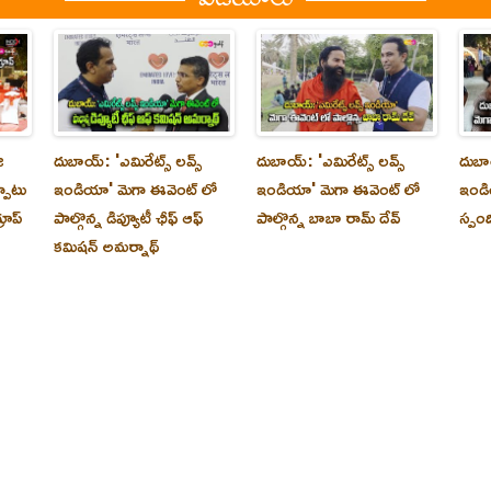
ి
దుబాయ్‌: 'ఎమిరేట్స్ లవ్స్
దుబాయ్‌: 'ఎమిరేట్స్ లవ్స్
దుబాయ
్పాటు
ఇండియా' మెగా ఈవెంట్ లో
ఇండియా' మెగా ఈవెంట్ లో
ఇండి
రూప్
పాల్గొన్న డిప్యూటీ ఛీఫ్ ఆఫ్
పాల్గొన్న బాబా రామ్ దేవ్
స్పం
కమిషన్ అమర్నాథ్