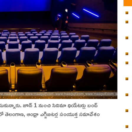
యం తీసుకున్నారు. జూన్ 1 నుంచి సినిమా థియేటర్లు బంద్
లో తెలంగాణ, ఆంధ్రా ఎగ్జిబిటర్ల సంయుక్త సమావేశం