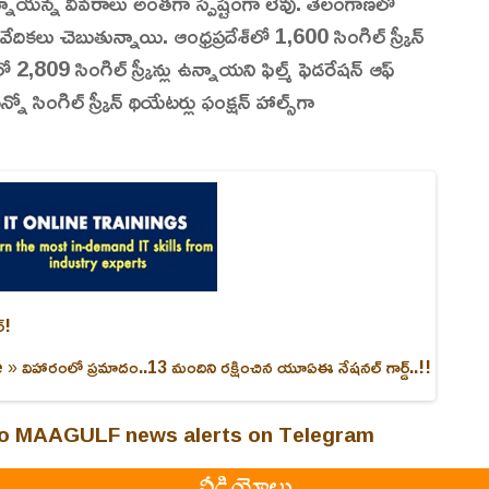
టర్లు ఉన్నాయన్న వివరాలు అంతగా స్పష్టంగా లేవు. తెలంగాణలో
వేదికలు చెబుతున్నాయి. ఆంధ్రప్రదేశ్‌లో 1,600 సింగిల్ స్క్రీన్
ో 2,809 సింగిల్ స్క్రీన్లు ఉన్నాయని ఫిల్మ్ ఫెడరేషన్ ఆఫ్
నో సింగిల్ స్క్రీన్ థియేటర్లు ఫంక్షన్ హాల్స్‌గా
్!
e »
విహారంలో ప్రమాదం..13 మందిని రక్షించిన యూఏఈ నేషనల్ గార్డ్..!!
 to MAAGULF news alerts on Telegram
వీడియోలు