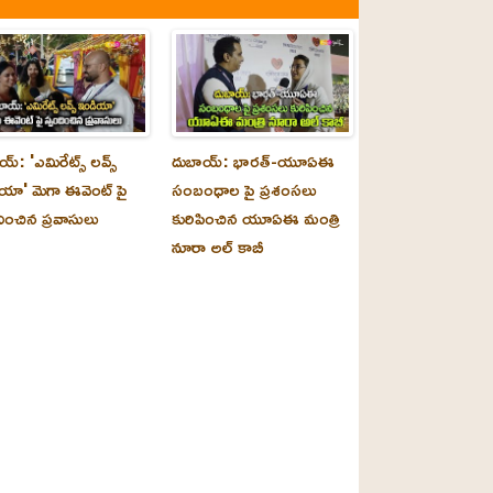
్‌: 'ఎమిరేట్స్ లవ్స్
దుబాయ్‌: భారత్-యూఏఈ
యా' మెగా ఈవెంట్ పై
సంబంధాల పై ప్రశంసలు
దించిన ప్రవాసులు
కురిపించిన యూఏఈ మంత్రి
నూరా అల్‌ కాబీ