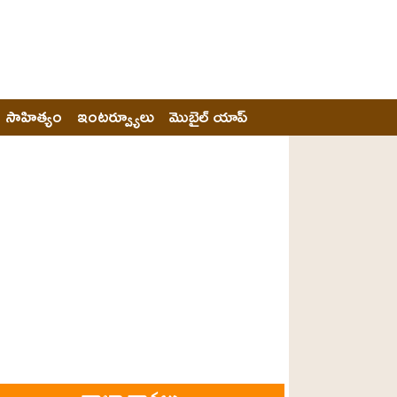
సాహిత్యం
ఇంటర్వ్యూలు
మొబైల్ యాప్