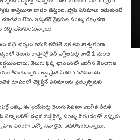
్లకు కాస్తయినా లాభం వస్తుంది. ప్లాప్ సినిమాలు ఆడుతుంటే
ి కూడా చూడడం లేదు. ఇప్పటికే ప్రేక్షకుల సంఖ్య తక్కువగా
ు రద్దు చేసుకుంటున్నాయి.
కు లాభాలు వచ్చే చర్యలు తీసుకోకపోతే ఇక అవి శాశ్వతంగా
లుగు రాష్ట్రాల్లో సినీ ఎగ్జిబిటర్లు జూన్ 1 నుంచి
ి నిర్ణయించారు. తెలుగు ఫిల్మ్ ఛాంబర్‌లో జరిగిన తెలంగాణ,
యం తీసుకున్నారు. అద్దె ప్రాతిపాదికన సినిమాలను
ంటెజీ రూపంలో చెల్లిస్తేనే సినిమాలను ప్రదర్శిస్తామని
టర్లే దిక్కు. ఈ థియేటర్లు తెలుగు సినిమా ఎదిగిన తీరుకి
 టెక్నాలజీతో వచ్చిన మల్టీప్లెక్స్‌ సంఖ్య పెరగడంతో ఇప్పుడు
 నిర్వహణ పరంగా ఎన్నో సవాళ్లను ఎదుర్కొంటున్నాయి.