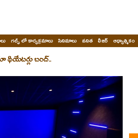
ోలు
గల్ఫ్ లో కార్యక్రమాలు
సినిమాలు
వనిత
లీజర్
ఆధ్యాత్మికం
ిమా థియేటర్లు బంద్..