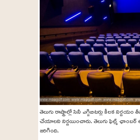
తెలుగు రాష్ట్రాల్లో సినీ ఎగ్జిబిటర్లు కీలక నిర్ణ
చేయాలని నిర్ణయించారు. తెలుగు ఫిల్మ్ ఛాంబర్ 
జరిగింది.