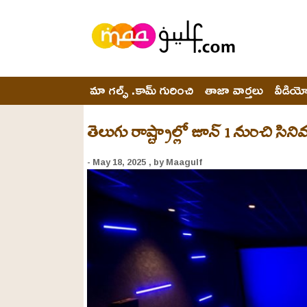
మా గల్ఫ్ .కామ్ గురించి
తాజా వార్తలు
వీడియ
తెలుగు రాష్ట్రాల్లో జూన్ 1 నుంచి సిన
- May 18, 2025
, by Maagulf