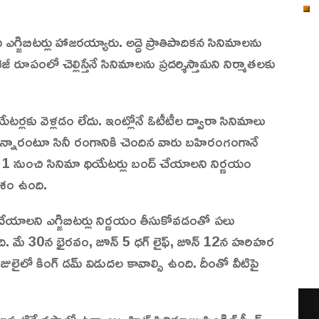
ఎగ్జిబిటర్లు హాజరయ్యారు. అద్దె ప్రాతిపాదికన సినిమాలను
టెజీ రూపంలో చెల్లిస్తేనే సినిమాలను ప్రదర్శిస్తామని నిర్మాతలకు
యేటర్లకు వెళ్లడం లేదు. ఇంట్లోనే ఓటీటీల ద్వారా సినిమాలు
్గిపోతున్నారంటూ సినీ రంగానికి చెందిన వారు బహిరంగంగానే
న్ 1 నుంచి సినిమా థియేటర్లు బంద్ చేయాలని నిర్ణయం
ాశం ఉంది.
ద్‌ చేయాలని ఎగ్జిబిటర్లు నిర్ణయం తీసుకోవడంతో పలు
ది. మే 30న భైరవం, జూన్ 5 ధగ్ లైఫ్, జూన్ 12న హరిహర
జులైలో కింగ్ డమ్ విడుదల కావాల్సి ఉంది. దీంతో వీటిపై
 ఇప్పటికే నష్టాల్లో ఉన్నాయి. హిట్ సినిమాలు సింగిల్ స్క్రీన్