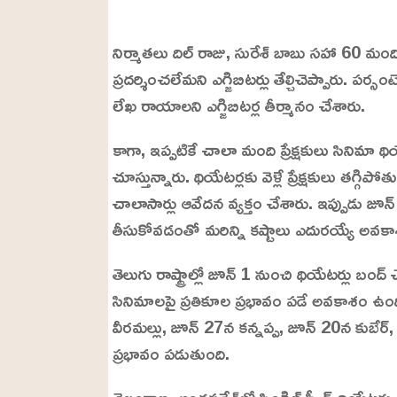
L
o
/
U
a
నిర్మాతలు దిల్ రాజు, సురేశ్ బాబు సహా 60 మంది 
n
d
m
e
ప్రదర్శించలేమని ఎగ్జిబిటర్లు తేల్చిచెప్పారు. పర్సం
u
d
t
:
లేఖ రాయాలని ఎగ్జిబిటర్ల తీర్మానం చేశారు.
e
2
4
.
కాగా, ఇప్పటికే చాలా మంది ప్రేక్షకులు సినిమా థి
6
3
%
చూస్తున్నారు. థియేటర్లకు వెళ్లే ప్రేక్షకులు తగ
చాలాసార్లు ఆవేదన వ్యక్తం చేశారు. ఇప్పుడు జూ
తీసుకోవడంతో మరిన్ని కష్టాలు ఎదురయ్యే అవక
తెలుగు రాష్ట్రాల్లో జూన్ 1 నుంచి థియేటర్లు బం
సినిమాలపై ప్రతికూల ప్రభావం పడే అవకాశం ఉం
వీరమల్లు, జూన్ 27న కన్నప్ప, జూన్ 20న కుబేర్, 
ప్రభావం పడుతుంది.
తెలంగాణ, ఆంధ్రప్రదేశ్‌లో సింగిల్ స్క్రీన్ థియేటర్లు