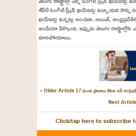
తెలుగు రాష్ట్రాల్లో ఎన్ని సింగిల్ స్క్రీన్ థియే
450 సింగిల్ స్క్రీన్ థియేటర్లు ఉన్నాయని కొన్ని ని
థియేటర్లు ఉన్నట్లు అంచనా. అయితే, ఆంధ్రప్రదేశ్‌ల
ఇండియా పేర్కొంది. ఇప్పుడు తెలుగు రాష్ట్రాల్లోని ఎన్
మారిపోయాయి.
« Older Article
17 మంది ప్రాణాలు తీసిన ఏసీ కంప్రెషర
Next Articl
Click/tap here to subscribe