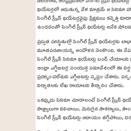
థియేటర్లలో ఆడుతున్న వేళ మాత్రమే ఆ సినిమా హాళ
సింగిల్ స్క్రీన్ థియేటర్లవైపు ప్రేక్షకులు కన్నెత్త
ఉండడంతో సింగిల్ స్క్రీన్ థియేటర్లు అనేక షోలన
ప్రస్తుత పరిస్థితుల్లో సింగిల్ స్క్రీన్ థియేటర్ల
మూతపడతాయన్న ఆందోళన నెలకొంది. ఈ నేపథ్యంలో తె
సింగిల్‌ స్క్రీన్ సినిమా థియేటర్లు బంద్ చేయాలన
ఆంధ్రా ఎగ్జిబిటర్ల సంయుక్త సమావేశంలో ఈ నిర్ణ
ప్రదర్శించలేమని ఎగ్జిబిటర్లు స్పష్టం చేశారు. పర్స
నిర్మాతలకు లేఖ రాయాలని తీర్మానం చేశారు.
ఒకప్పుడు సినిమా చూడాలంటే సింగిల్ స్క్రీన్‌ థియే
సాక్ష్యాలుగా నిలిచాయి. మెరుగైన సౌకర్యాలు, సౌండ్
సింగిల్ స్క్రీన్ థియేటర్లు ఆదాయం తగ్గిపోయి,