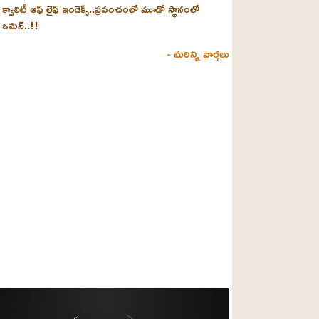
క్వాలిటీ ఆఫ్ లైఫ్ ఇండెక్స్‌..ప్రపంచంలో మూడో స్థానంలో
ఒమన్..!!
- మరిన్ని వార్తలు