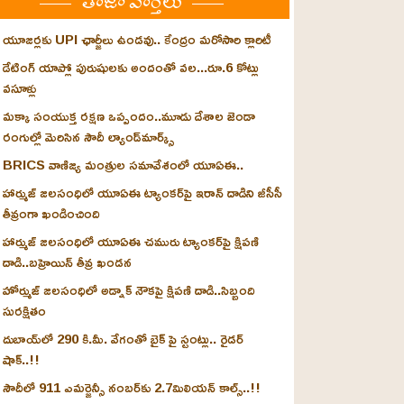
తాజా వార్తలు
యూజర్లకు UPI ఛార్జీలు ఉండవు.. కేంద్రం మరోసారి క్లారిటీ
డేటింగ్ యాప్లో పురుషులకు అందంతో వల...రూ.6 కోట్లు
వసూళ్లు
మక్కా సంయుక్త రక్షణ ఒప్పందం..మూడు దేశాల జెండా
రంగుల్లో మెరిసిన సౌదీ ల్యాండ్‌మార్క్స్
BRICS వాణిజ్య మంత్రుల సమావేశంలో యూఏఈ..
హార్ముజ్ జలసంధిలో యూఏఈ ట్యాంకర్‌పై ఇరాన్ దాడిని జీసీసీ
తీవ్రంగా ఖండించింది
హార్ముజ్ జలసంధిలో యూఏఈ చమురు ట్యాంకర్‌పై క్షిపణి
దాడి..బహ్రెయిన్ తీవ్ర ఖండన
హోర్ముజ్ జలసంధిలో అడ్నాక్ నౌకపై క్షిపణి దాడి..సిబ్బంది
సురక్షితం
దుబాయ్‌లో 290 కి.మీ. వేగంతో బైక్‌ పై స్టంట్లు.. రైడర్
షాక్..!!
సౌదీలో 911 ఎమర్జెన్సీ నంబర్‌కు 2.7మిలియన్ కాల్స్..!!