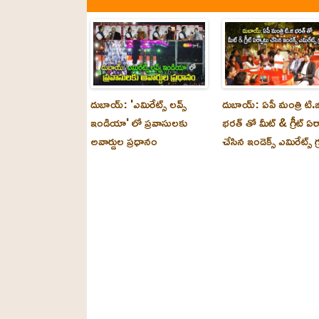
దుబాయ్: 'ఎమిరేట్స్ లవ్స్
దుబాయ్: ఏపీ మంత్రి టి.జ
ఇండియా' లో ప్రవాసులకు
భరత్ తో మీట్ & గ్రీట్ ఏర
అవార్డుల ప్రధానం
చేసిన ఇండెక్స్ ఎమిరేట్స్ గ్