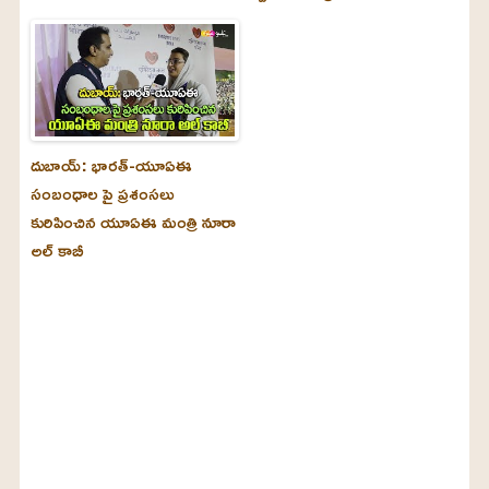
దుబాయ్‌: భారత్-యూఏఈ
సంబంధాల పై ప్రశంసలు
కురిపించిన యూఏఈ మంత్రి నూరా
అల్‌ కాబీ