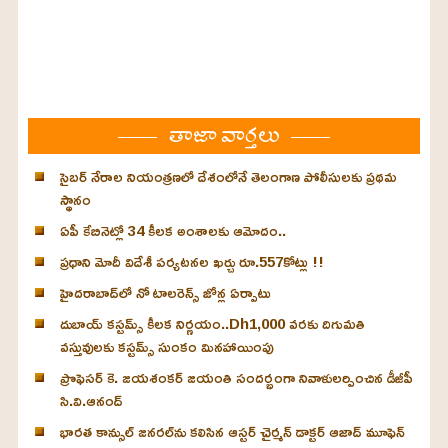
తాజా వార్తలు
సైబర్ నేరాల నియంత్రణలో దేశంలోనే తెలంగాణ పోలీసులకు ప్రథమ
స్థానం
ఏపీ కేబినెట్లో 34 కీలక అంశాలకు ఆమోదం..
ప్రధాని మోదీ విదేశీ పర్యటనల ఖర్చు రూ.557కోట్లు !!
హైదరాబాద్‌లో నో టాలరెన్స్ జోన్ల ఏర్పాటు
దుబాయ్ కస్టమ్స్ కీలక నిర్ణయం..Dh1,000 వరకు దిగుమతి
వస్తువులకు కస్టమ్స్ సుంకం మినహాయింపు
ప్రొఫెసర్ కె. జయశంకర్ జయంతి సందర్భంగా నివాళులర్పించిన డీజీపీ
సి.వి.ఆనంద్
భారత కాన్సుల్ జనరల్‌ను కలిసిన ఆస్టర్ చైర్మన్ డాక్టర్ ఆజాద్ మూఫెన్