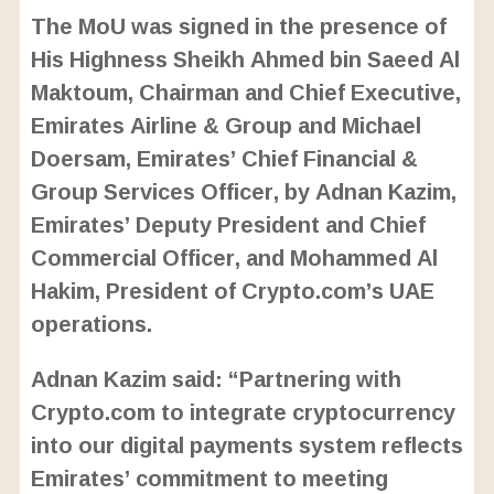
o
/
U
a
The MoU was signed in the presence of
n
d
m
e
His Highness Sheikh Ahmed bin Saeed Al
u
d
t
:
Maktoum, Chairman and Chief Executive,
e
2
4
Emirates Airline & Group and Michael
.
6
Doersam, Emirates’ Chief Financial &
3
%
Group Services Officer, by Adnan Kazim,
Emirates’ Deputy President and Chief
Commercial Officer, and Mohammed Al
Hakim, President of Crypto.com’s UAE
operations.
Adnan Kazim said: “Partnering with
Crypto.com to integrate cryptocurrency
into our digital payments system reflects
Emirates’ commitment to meeting