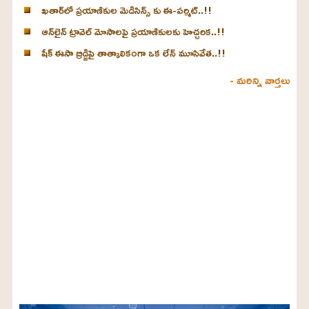
ఖతార్‌లో ప్రయాణికుల మెడిసిన్స్ కు ఈ-పర్మిట్..!!
ఆన్‌లైన్ ట్రావెల్ మోసాలపై ప్రయాణికులకు హెచ్చరిక..!!
షేక్ ఈసా బ్రిడ్జిపై తాత్కాలికంగా ఒక లేన్ మూసివేత..!!
- మరిన్ని వార్తలు