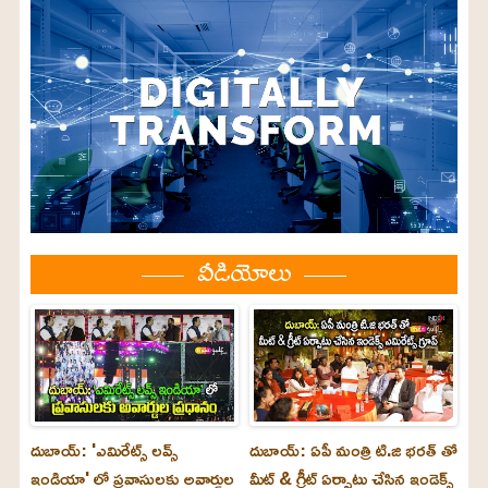
వీడియోలు
దుబాయ్: 'ఎమిరేట్స్ లవ్స్
దుబాయ్: ఏపీ మంత్రి టి.జి భరత్ తో
ఇండియా' లో ప్రవాసులకు అవార్డుల
మీట్ & గ్రీట్ ఏర్పాటు చేసిన ఇండెక్స్