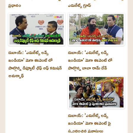
ప్రధానం
ఎమిరేట్స్ గ్రూప్
దుబాయ్‌: 'ఎమిరేట్స్ లవ్స్
దుబాయ్‌: 'ఎమిరేట్స్ లవ్స్
ఇండియా' మెగా ఈవెంట్ లో
ఇండియా' మెగా ఈవెంట్ లో
పాల్గొన్న డిప్యూటీ ఛీఫ్ ఆఫ్ కమిషన్
పాల్గొన్న బాబా రామ్ దేవ్
అమర్నాథ్
దుబాయ్‌: 'ఎమిరేట్స్ లవ్స్
ఇండియా' మెగా ఈవెంట్ పై
స్పందించిన ప్రవాసులు