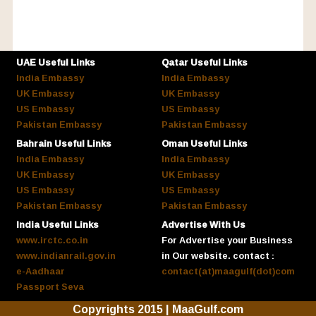
UAE Useful Links
Qatar Useful Links
India Embassy
India Embassy
UK Embassy
UK Embassy
US Embassy
US Embassy
Pakistan Embassy
Pakistan Embassy
Bahrain Useful Links
Oman Useful Links
India Embassy
India Embassy
UK Embassy
UK Embassy
US Embassy
US Embassy
Pakistan Embassy
Pakistan Embassy
India Useful Links
Advertise With Us
www.irctc.co.in
For Advertise your Business
www.indianrail.gov.in
in Our website. contact :
e-Aadhaar
contact(at)maagulf(dot)com
Passport Seva
Copyrights 2015 | MaaGulf.com