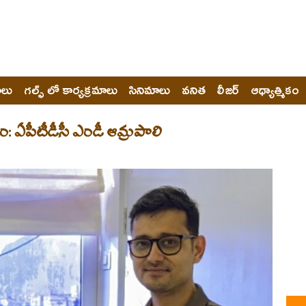
ోలు
గల్ఫ్ లో కార్యక్రమాలు
సినిమాలు
వనిత
లీజర్
ఆధ్యాత్మికం
రం: ఏపీటీడీసీ ఎండీ ఆమ్రపాలి