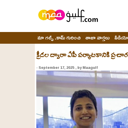
మా గల్ఫ్ .కామ్ గురించి
తాజా వార్తలు
వీడియ
క్రీడల ద్వారా ఏపీ పర్యాటకానికి ప్రచా
- September 17, 2025
, by Maagulf