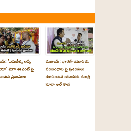
్‌: 'ఎమిరేట్స్ లవ్స్
దుబాయ్‌: భారత్-యూఏఈ
యా' మెగా ఈవెంట్ పై
సంబంధాల పై ప్రశంసలు
దించిన ప్రవాసులు
కురిపించిన యూఏఈ మంత్రి
నూరా అల్‌ కాబీ