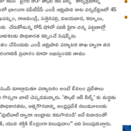
లిసి "టైగర్ IKF స్కౌట్ ఆన్ వీల్స్" కార్యక్రమాన్ని
మంలో భాగంగా ఏపీటీడీసీ ఎండీ ఆమ్రపాలి కాట పర్యవేక్షణలో 45
ఖపట్నం, రాజమండ్రి, సత్తెనపల్లి, విజయవాడ, కర్నూలు,
చేరుకోనున్న రోడ్ షోలో పదికి పైగా చిన్న పట్టణాల్లో
‌లు, బాలికలకు సాధికారత కల్పించే సెషన్స్‌ను
ంతం చేసేందుకు ఎండీ ఆమ్రపాలి పర్యాటక శాఖ ద్వారా తన
రంగానికి ప్రచారం కూడా లభిస్తుందని తాము
ఐఏఎస్ మాట్లాడుతూ పర్యాటకం అంటే కేవలం ప్రదేశాలు
ప్పగా చాటి చెప్పడమన్నారు. 'స్కౌట్ ఆన్ వీల్స్' కు మద్దతు
సాధికారతను, ఆత్మగౌరవాన్ని ఆంధ్రప్రదేశ్ నలుమూలలకు
ారు.'ఫుట్‌బాల్ ద్వారా ఆంధ్రాను కనుగొనండి' అనే నినాదంతో
ి, యువ శక్తికి కేంద్రంగా నిలుపుదాం" అని పిలుపునిచ్చారు.