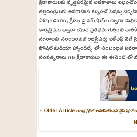
క్రీడాకారులకు వృత్తిపరమైన అవకాశాలు లభించ
తల్లిదండ్రులకు అవగాహన కల్పించే సెషన్లు నిర్
పోషకాహారం, క్రీడల పై వర్క్‌షాప్‌ల ద్వారా సాధి
కార్యక్రమం ద్వారా యువ ప్రతిభను గుర్తించి వారి
నగరాలకు సంంధించిన రిజిస్ట్రేషన్లు ఐకేఎఫ్ వె
సోషల్ మీడియా హ్యాండిల్స్ లో సంబంధిత వివ
సంవత్సరాలు గల క్రీడాకారులు ఈ ఈవెంట్ లో ప
« Older Article
ఆంధ్ర క్రికెట్ అసోసియేషన్ వైస్‌ ప్రె
N