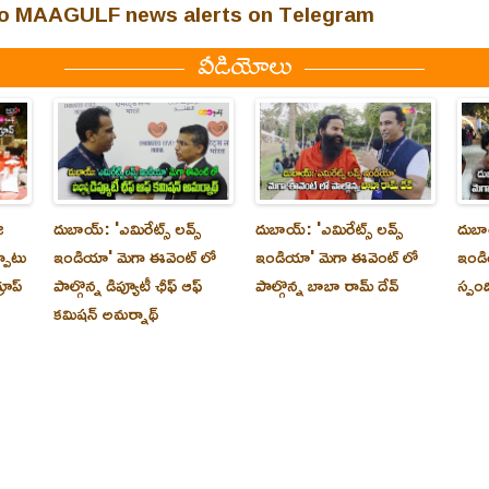
 to MAAGULF news alerts on Telegram
వీడియోలు
ి
దుబాయ్‌: 'ఎమిరేట్స్ లవ్స్
దుబాయ్‌: 'ఎమిరేట్స్ లవ్స్
దుబాయ
్పాటు
ఇండియా' మెగా ఈవెంట్ లో
ఇండియా' మెగా ఈవెంట్ లో
ఇండి
రూప్
పాల్గొన్న డిప్యూటీ ఛీఫ్ ఆఫ్
పాల్గొన్న బాబా రామ్ దేవ్
స్పం
కమిషన్ అమర్నాథ్