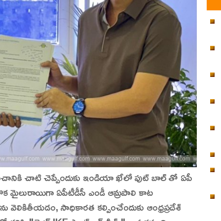
రపంచానికి చాటి చెప్పేందుకు ఇండియా ఖేలో పుట్ బాల్ తో ఏపీ
ొక మైలురాయిగా ఏపీటీడీసీ ఎండీ ఆమ్రపాలి కాట
్రతిభను వెలికితీయడం, సాధికారత కల్పించేందుకు ఆంధ్రప్రదేశ్