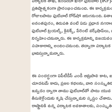
పర్యాటక శాఖ, ఇండియా ఖేలో ఫుట్‌బాల్ (IKF)తో క
ప్రతిష్టాత్మకంగా ప్రారంభించనుంది. ఈ కార్యక్ర
రోజులపాటు ఫుట్‌బాల్ రోడ్‌షో జరుగనుంది. విశా
అనంతపురం, తిరుపతి వంటి ఏడు ప్రధాన నగరాలకు 
ఫుట్‌బాల్ ట్రయల్స్, క్లినిక్స్, పేరెంట్ వర్క్‌షాప్
నిర్వహించనున్నారు. ఈ కార్యక్రమాన్ని విజయవ
సహకారాన్ని అందించనుంది. తద్వారా పర్యాటక 
భావిస్తున్నామన్నారు.
L
o
/
U
a
ఈ సందర్భంగా ఏపీటీడీసీ ఎండీ ఆమ్రపాలి కాట, 
n
d
m
e
చూడటమే కాదు, ప్రజల కథలను, వారి సంస్కృతిని గొ
u
d
t
:
ఇవ్వడం ద్వారా తాము ఫుట్‌బాల్‌తో పాటు యువ 
e
2
4
తీసుకెళ్లేందుకు కృషి చేస్తున్నామని స్పష్టం చేశ
.
6
రాష్ట్రానికి ఉన్న పర్యాటక అవకాశాలకు, సంస్కృతిక
3
%