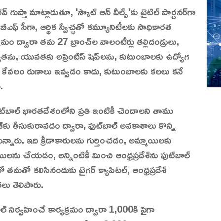
 గుప్తా మాట్లాడుతూ, 'స్కౌట్ ఆన్ వీల్స్'కు టైటిల్ పార్టనర్‌గా
్ సీగా, ఆర్థిక స్వేచ్ఛతో కమ్యూనిటీలకు సాధికారత
మం ద్వారా తమ 27 బ్రాంచ్‌ల వాలంటీర్లు తల్లిదండ్రులు,
రాస్యతను, యువతకు అప్రెంటిస్‌ షిప్‌లను, కుటుంబాలకు ఉద్యోగ
ఇది కేవలం రుణాలు ఇవ్వడం కాదు, కుటుంబాలకు కలలు కనే
.
్‌బాల్ భారతదేశంలోని ప్రతి ఇంటికీ చెందాలని తాము
దేశ్‌కు తీసుకురావడం ద్వారా, ఫుట్‌బాల్ అవకాశాలు కొన్ని
మన్నారు. ఇది క్రీడాకారులను గుర్తించడం, అమ్మాయిలకు
లను చేయడం, అన్నింటికీ మించి ఆంధ్రప్రదేశ్‌ను ఫుట్‌బాల్
ంలో తమతో కలిసినందుకు టైగర్ క్యాపిటల్, ఆంధ్రప్రదేశ్
లు తెలిపారు.
్ నిర్వహించే కార్యక్రమం ద్వారా 1,000కి పైగా