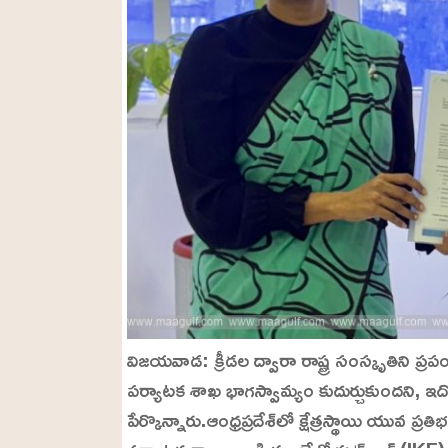
విజయవాడ: క్రీడల ద్వారా రాష్ట్ర సంస్కృతిని ప్
పర్యాటక శాఖ భాగస్వామ్యం కుదుర్చుకుందని, ఇద
పేర్కొన్నారు.ఆంధ్రప్రదేశ్‌లో క్షేత్రస్థాయి యువ ప