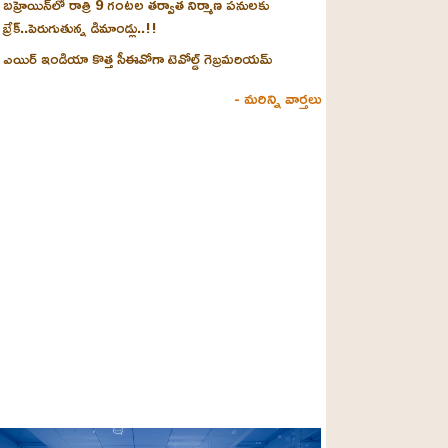
బహ్రెయిన్‌లో రాత్రి 9 గంటల తర్వాత నిర్మాణ పనులకు
బ్రేక్..పెరుగుతున్న డిమాండ్లు..!!
ఎయిర్ ఇండియా కొత్త సీఈవోగా టెవోల్డ్ గెబ్రమరియమ్
- మరిన్ని వార్తలు