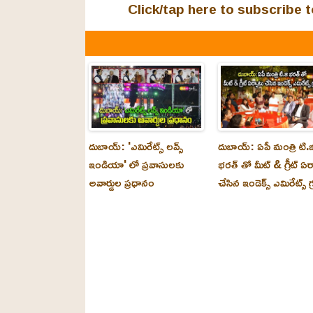
Click/tap here to subscribe
దుబాయ్: 'ఎమిరేట్స్ లవ్స్
దుబాయ్: ఏపీ మంత్రి టి.జ
ఇండియా' లో ప్రవాసులకు
భరత్ తో మీట్ & గ్రీట్ ఏర
అవార్డుల ప్రధానం
చేసిన ఇండెక్స్ ఎమిరేట్స్ గ్