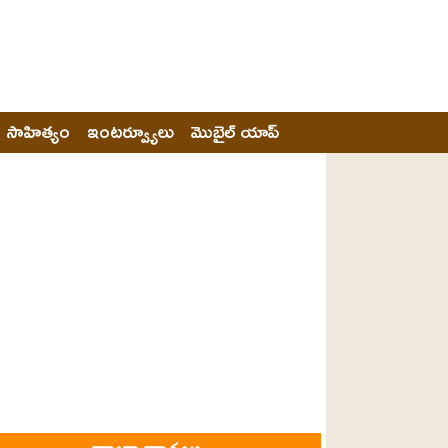
సాహిత్యం
ఇంటర్వ్యూలు
మొబైల్ యాప్