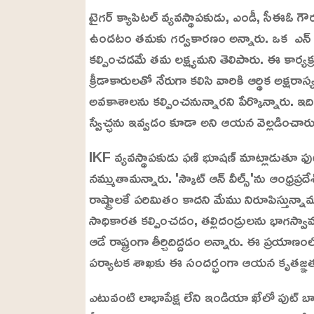
టైగర్ క్యాపిటల్ వ్యవస్థాపకుడు, ఎండీ, సీఈఓ గౌరవ్
ఉండటం తమకు గర్వకారణం అన్నారు. ఒక ఎన్ బీఎఫ
కల్పించడమే తమ లక్ష్యమని తెలిపారు. ఈ కార్యక్ర
క్రీడాకారులతో నేరుగా కలిసి వారికి ఆర్థిక అక్ష
అవకాశాలను కల్పించనున్నారని పేర్కొన్నారు. 
స్వేచ్ఛను ఇవ్వడం కూడా అని ఆయన వెల్లడించారు
IKF వ్యవస్థాపకుడు ఫణి భూషణ్ మాట్లాడుతూ ఫుట
నమ్ముతామన్నారు. 'స్కౌట్ ఆన్ వీల్స్'ను ఆంధ్రప్ర
రాష్ట్రాలకే పరిమితం కాదని మేము నిరూపిస్తున్నా
సాధికారత కల్పించడం, తల్లిదండ్రులను భాగస్వాము
ఆడే రాష్ట్రంగా తీర్చిదిద్దడం అన్నారు. ఈ ప్రయాణ
పర్యాటక శాఖకు ఈ సందర్భంగా ఆయన కృతజ్ఞత
ఎటువంటి లాభాపేక్ష లేని ఇండియా ఖేలో పుట్ బాల