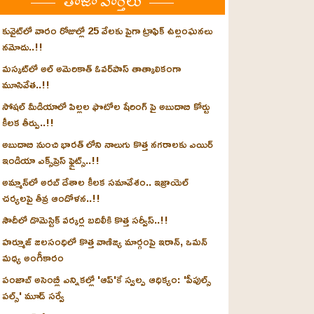
తాజా వార్తలు
కువైట్‌లో వారం రోజుల్లో 25 వేలకు పైగా ట్రాఫిక్ ఉల్లంఘనలు
నమోదు..!!
మస్కట్‌లో అల్ అమెరికాత్ ఓవర్‌పాస్ తాత్కాలికంగా
మూసివేత..!!
సోషల్ మీడియాలో పిల్లల ఫొటోల షేరింగ్ పై అబుదాబి కోర్టు
కీలక తీర్పు..!!
అబుదాబి నుంచి భారత్ లోని నాలుగు కొత్త నగరాలకు ఎయిర్
ఇండియా ఎక్స్‌ప్రెస్ ఫ్లైట్స్..!!
అమ్మాన్‌లో అరబ్ దేశాల కీలక సమావేశం.. ఇజ్రాయెల్
చర్యలపై తీవ్ర ఆందోళన..!!
సౌదీలో డొమెస్టిక్ వర్కర్ల బదిలీకి కొత్త సర్వీస్..!!
హర్మూజ్ జలసంధిలో కొత్త వాణిజ్య మార్గంపై ఇరాన్, ఒమన్
మధ్య అంగీకారం
పంజాబ్ అసెంబ్లీ ఎన్నికల్లో 'ఆప్'కే స్వల్ప ఆధిక్యం: 'పీపుల్స్
పల్స్' మూడ్ సర్వే