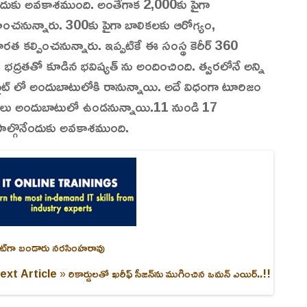
ేందుకు అవకాశముంది. అంతేగాక 2,000కు పైగా
వహించనున్నారు. 300కు పైగా బాలికలకు ఆరోగ్యం,
కారత కల్పించనున్నారు. ఇప్పటికే ఈ సంస్థ కెరీర్ 360
కి భద్రతతో కూడిన భవిష్యత్ ను అందించింది. త్వరలోనే అన్ని
బ్ సైట్ లో అందుబాటులోకి రానున్నాయి. అదే విధంగా టూరిజం
రాలు అందుబాటులో ఉండనున్నాయి.11 నుండి 17
ాల్గొనేందుకు అవకాశముంది.
సిడెంట్‌గా బండారు నరసింహరావు
ext Article »
రికార్డులతో ఖరీఫ్ సీజన్‌ను ముగించిన ఒమన్ ఎయిర్..!!