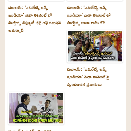
దుబాయ్‌: 'ఎమిరేట్స్ లవ్స్
దుబాయ్‌: 'ఎమిరేట్స్ లవ్స్
ఇండియా' మెగా ఈవెంట్ లో
ఇండియా' మెగా ఈవెంట్ లో
పాల్గొన్న డిప్యూటీ ఛీఫ్ ఆఫ్ కమిషన్
పాల్గొన్న బాబా రామ్ దేవ్
అమర్నాథ్
దుబాయ్‌: 'ఎమిరేట్స్ లవ్స్
ఇండియా' మెగా ఈవెంట్ పై
స్పందించిన ప్రవాసులు
దుబాయ్‌: భారత్-యూఏఈ