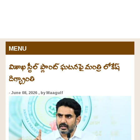
MENU
విశాఖ స్టీల్ ప్లాంట్ ఘటనపై మంత్రి లోకేష్
దిగ్భ్రాంతి
- June 08, 2026
, by Maagulf