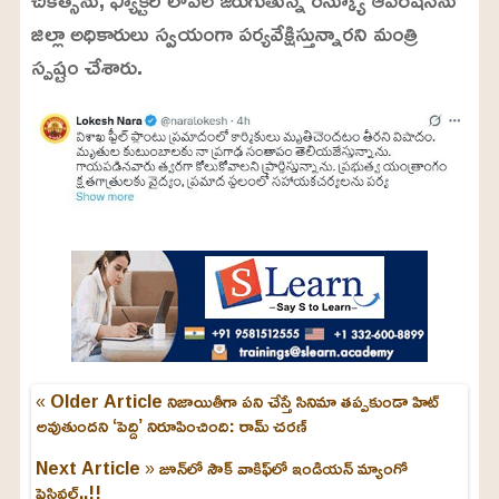
జిల్లా అధికారులు స్వయంగా పర్యవేక్షిస్తున్నారని మంత్రి
స్పష్టం చేశారు.
« Older Article
నిజాయితీగా పని చేస్తే సినిమా తప్పకుండా హిట్
అవుతుందని ‘పెద్ది’ నిరూపించింది: రామ్ చరణ్
Next Article »
జూన్‌లో సౌక్ వాకిఫ్‌లో ఇండియన్ మ్యాంగో
ఫెస్టివల్..!!