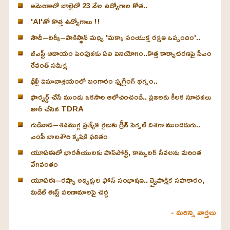
అమెరికాలో జూలైలో 23 వేల ఉద్యోగాల కోత..
'AI'తో కొత్త ఉద్యోగాలు !!
సౌదీ–టర్కీ–పాకిస్థాన్ మధ్య 'మక్కా సంయుక్త రక్షణ ఒప్పందం'..
జీఎస్టీ ఆదాయం పెంపునకు ఏఐ వినియోగం..కొత్త కార్యాచరణపై సీఎం
రేవంత్ సమీక్ష
ఢిల్లీ విమానాశ్రయంలో బంగారం స్మగ్లింగ్ భగ్నం..
ఫార్వర్డ్ చేసే ముందు ఒకసారి ఆలోచించండి.. ప్రజలకు కీలక సూచనలు
జారీ చేసిన TDRA
గుడివాడ–శివమొగ్గ ప్రత్యేక రైలుకు గ్రీన్ సిగ్నల్ దిశగా ముందడుగు..
ఎంపీ బాలశౌరి కృషికి ఫలితం
యూఏఈలో భారతీయులకు పాస్‌పోర్ట్, కాన్సులర్ సేవలను మరింత
వేగవంతం
యూఏఈ–రష్యా అధ్యక్షుల ఫోన్ సంభాషణ.. ద్వైపాక్షిక సహకారం,
మిడిల్ ఈస్ట్ పరిణామాలపై చర్చ
- మరిన్ని వార్తలు