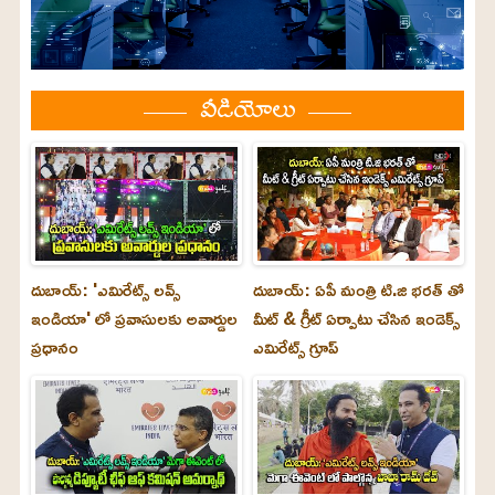
వీడియోలు
దుబాయ్: 'ఎమిరేట్స్ లవ్స్
దుబాయ్: ఏపీ మంత్రి టి.జి భరత్ తో
ఇండియా' లో ప్రవాసులకు అవార్డుల
మీట్ & గ్రీట్ ఏర్పాటు చేసిన ఇండెక్స్
ప్రధానం
ఎమిరేట్స్ గ్రూప్