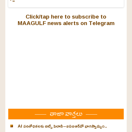
Click/tap here to subscribe to
MAAGULF news alerts on Telegram
తాజా వార్తలు
AI పరిశోధనలకు బిట్స్ పిలానీ–ఐఏఐఆర్‌వో భాగస్వామ్యం..