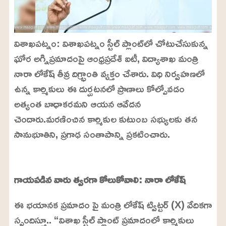
విశాఖపట్నం: విశాఖపట్నం స్టీల్ ప్లాంట్‌లో చోటుచేసుకున్న
ఘోర అగ్నిప్రమాదంపై ఆంధ్రప్రదేశ్ ఐటీ, విద్యాశాఖ మంత్రి
నారా లోకేష్ తీవ్ర దిగ్భ్రాంతి వ్యక్తం చేశారు. విధి నిర్వహణలో
ఉన్న కార్మికులు ఈ దుర్ఘటనలో ప్రాణాలు కోల్పోవడం
అత్యంత బాధాకరమని ఆయన ఆవేదన
చెందారు.మరణించిన కార్మికుల కుటుంబ సభ్యులకు తన
సానుభూతిని, ప్రగాఢ సంతాపాన్ని ప్రకటించారు.
L
o
/
U
a
గాయపడిన వారు త్వరగా కోలుకోవాలి: నారా లోకేష్
n
d
m
e
u
d
ఈ భయానక ప్రమాదం పై మంత్రి లోకేష్ ట్విట్టర్ (X) వేదికగా
t
:
e
2
స్పందిస్తూ.. “విశాఖ స్టీల్ ప్లాంట్ ప్రమాదంలో కార్మికులు
4
.