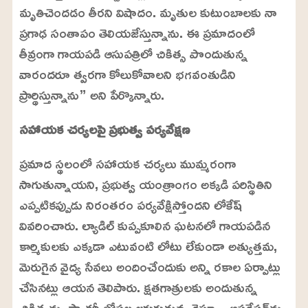
మృతిచెందడం తీరని విషాదం. మృతుల కుటుంబాలకు నా
6
3
%
ప్రగాఢ సంతాపం తెలియజేస్తున్నాను. ఈ ప్రమాదంలో
తీవ్రంగా గాయపడి ఆసుపత్రిలో చికిత్స పొందుతున్న
వారందరూ త్వరగా కోలుకోవాలని భగవంతుడిని
ప్రార్థిస్తున్నాను” అని పేర్కొన్నారు.
సహాయక చర్యలపై ప్రభుత్వ పర్యవేక్షణ
ప్రమాద స్థలంలో సహాయక చర్యలు ముమ్మరంగా
సాగుతున్నాయని, ప్రభుత్వ యంత్రాంగం అక్కడి పరిస్థితిని
ఎప్పటికప్పుడు నిరంతరం పర్యవేక్షిస్తోందని లోకేష్
వివరించారు. ల్యాడిల్ కుప్పకూలిన ఘటనలో గాయపడిన
కార్మికులకు ఎక్కడా ఎటువంటి లోటు లేకుండా అత్యుత్తమ,
మెరుగైన వైద్య సేవలు అందించేందుకు అన్ని రకాల ఏర్పాట్లు
చేసినట్లు ఆయన తెలిపారు. క్షతగాత్రులకు అందుతున్న
చికిత్సను, ఫ్యాక్టరీ లోపల జరుగుతున్న రెస్క్యూ ఆపరేషన్‌ను