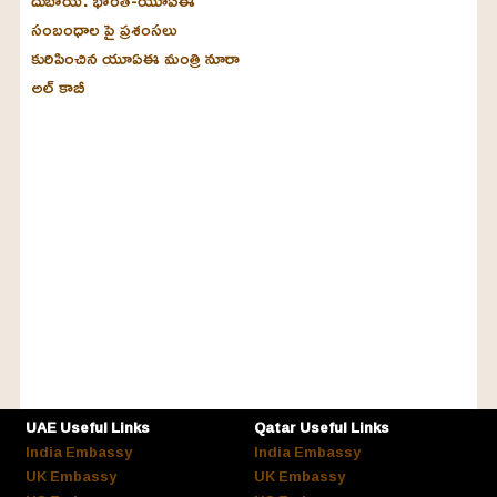
సంబంధాల పై ప్రశంసలు
కురిపించిన యూఏఈ మంత్రి నూరా
అల్‌ కాబీ
UAE Useful Links
Qatar Useful Links
India Embassy
India Embassy
UK Embassy
UK Embassy