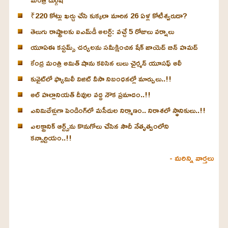
₹220 కోట్లు ఖర్చు చేసి కుక్కలా మారిన 26 ఏళ్ల కోటీశ్వరుడా?
తెలుగు రాష్ట్రాలకు ఐఎమ్‌డీ అలర్ట్: వచ్చే 5 రోజులు వర్షాలు
యూఏఈ కస్టమ్స్ చర్యలను సమీక్షించిన షేక్ జాయెద్ బిన్ హమద్
కేంద్ర మంత్రి అమిత్ షాను కలిసిన లులు చైర్మన్ యూసఫ్ అలీ
కువైట్‌లో ఫ్యామిలీ విజిట్ వీసా నిబంధనల్లో మార్పులు..!!
అల్ హల్లానియత్ దీవుల వద్ద నౌక ప్రమాదం..!!
ఎనిమిదేళ్లుగా పెండింగ్‌లో మసీదుల నిర్మాణం.. నిరాశలో స్థానికులు..!!
ఎలక్ట్రానిక్ ఆర్ట్స్‌ను కొనుగోలు చేసిన సౌదీ నేతృత్వంలోని
కన్సార్టియం..!!
- మరిన్ని వార్తలు