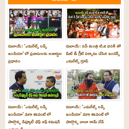
దుబాయ్: 'ఎమిరేట్స్ లవ్స్
దుబాయ్: ఏపీ మంత్రి టి.జి భరత్ తో
ఇండియా' లో ప్రవాసులకు అవార్డుల
మీట్ & గ్రీట్ ఏర్పాటు చేసిన ఇండెక్స్
ప్రధానం
ఎమిరేట్స్ గ్రూప్
దుబాయ్‌: 'ఎమిరేట్స్ లవ్స్
దుబాయ్‌: 'ఎమిరేట్స్ లవ్స్
ఇండియా' మెగా ఈవెంట్ లో
ఇండియా' మెగా ఈవెంట్ లో
పాల్గొన్న డిప్యూటీ ఛీఫ్ ఆఫ్ కమిషన్
పాల్గొన్న బాబా రామ్ దేవ్