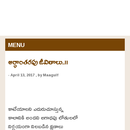
MENU
అర్ధాంతరపు జీవితాలు..!!
- April 13, 2017
, by Maagulf
L
o
/
U
a
కాటేయాలని ఎదురుచూస్తున్న
n
d
m
e
కాలానికి అందని అగాధపు లోతులలో
u
d
t
:
నిర్భయంగా నిలబడిన క్షణాలు
e
2