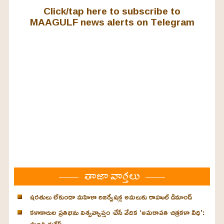
Click/tap here to subscribe to
MAAGULF news alerts on Telegram
తాజా వార్తలు
షరతులు లేకుండా మహిళా రిజర్వేషన్ల అమలుకు రాహుల్ డిమాండ్
కళాకారుల ప్రతిభను విశ్వవ్యాప్తం చేసే వేదిక ‘అమరావతి చిత్రకళా వీధి’:
మంత్రి దుర్గేష్