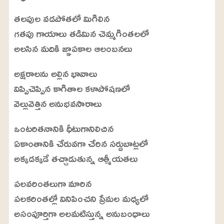
4
.
తలపుల వడపోతలో మిగిలిన
6
3
%
గతపు గాయాలు తడిమిన చెమ్మగింతలలో
అలసిన మదికి జ్ఞాపకాల ఆలంబనలు
అక్షరాలను అల్లిన భావాలు
విప్పిచెప్పిన కాగితాల కళాపోషణలో
వెల్లువెత్తిన అనుభవసారాలు
ఒంటరితనానికి ధీటుగానిలిచిన
ఏకాంతానికి చేరువగా చేరిన సర్దుబాట్లలో
అక్కడక్కడే తచ్చాడుతున్న ఆత్మీయతలు
పలవరింతలుగా మారిన
పలకరింతల్లో వినిపించని ప్రేమల మధ్యలో
అసంపూర్తిగా అలమటిస్తున్న అనుబంధాలు