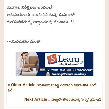
యుగాల నిరీక్షణకు తెరదించే
అనునయాలకు ఆరాటపడుతున్న ఊసులలో
ముగిసిపోతున్న అర్ధాంతరపు జీవితాలు..!!
--యనమదల మంజు
« Older Article
ఆడవాళ్లకు సువర్ణ అవకాశం పెళ్లైనా పాత ఇంటి
పేరే
Next Article »
షార్జాలో జోరందుకున్న 'గల్ఫీ' ప్రమోషన్