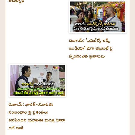
అమర్నాథ్
దుబాయ్‌: 'ఎమిరేట్స్ లవ్స్
ఇండియా' మెగా ఈవెంట్ పై
స్పందించిన ప్రవాసులు
దుబాయ్‌: భారత్-యూఏఈ
సంబంధాల పై ప్రశంసలు
కురిపించిన యూఏఈ మంత్రి నూరా
అల్‌ కాబీ