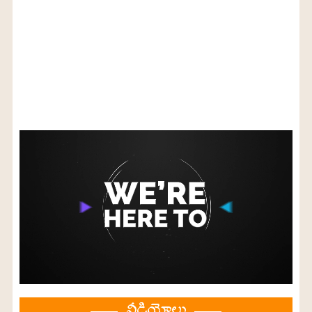
వీడియోలు