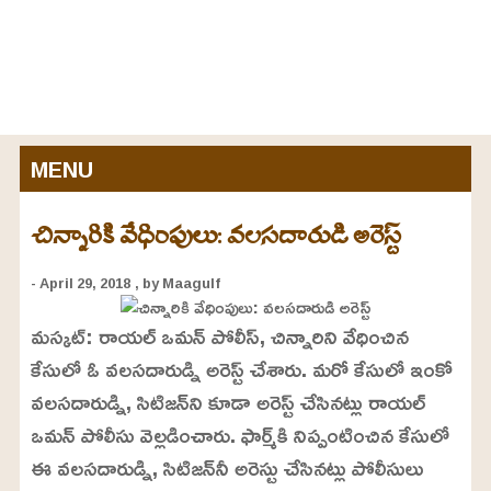
MENU
చిన్నారికి వేధింపులు: వలసదారుడి అరెస్ట్‌
- April 29, 2018
, by Maagulf
మస్కట్‌: రాయల్‌ ఒమన్‌ పోలీస్‌, చిన్నారిని వేధించిన
కేసులో ఓ వలసదారుడ్ని అరెస్ట్‌ చేశారు. మరో కేసులో ఇంకో
వలసదారుడ్ని, సిటిజన్‌ని కూడా అరెస్ట్‌ చేసినట్లు రాయల్‌
ఒమన్‌ పోలీసు వెల్లడించారు. ఫార్మ్‌కి నిప్పంటించిన కేసులో
ఈ వలసదారుడ్ని, సిటిజన్‌నీ అరెస్టు చేసినట్లు పోలీసులు