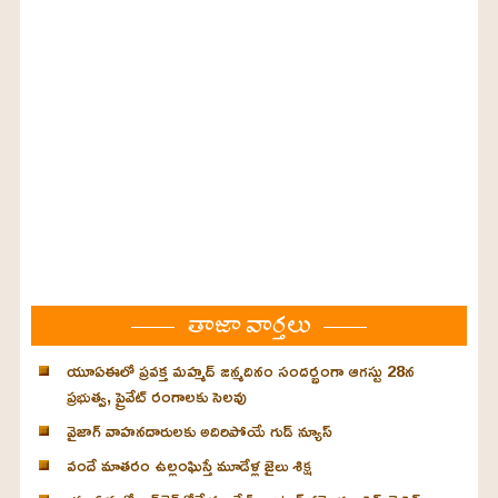
తాజా వార్తలు
యూఏఈలో ప్రవక్త మహ్మద్ జన్మదినం సందర్భంగా ఆగస్టు 28న
ప్రభుత్వ, ప్రైవేట్ రంగాలకు సెలవు
వైజాగ్ వాహనదారులకు అదిరిపోయే గుడ్ న్యూస్
వందే మాతరం ఉల్లంఘిస్తే మూడేళ్ల జైలు శిక్ష