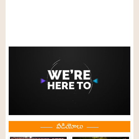
వీడియోలు