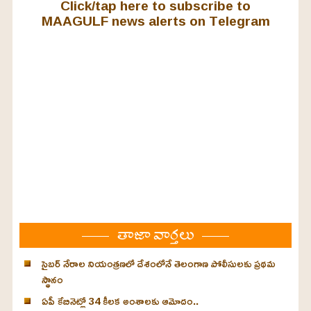
Click/tap here to subscribe to
MAAGULF news alerts on Telegram
తాజా వార్తలు
సైబర్ నేరాల నియంత్రణలో దేశంలోనే తెలంగాణ పోలీసులకు ప్రథమ
స్థానం
ఏపీ కేబినెట్లో 34 కీలక అంశాలకు ఆమోదం..