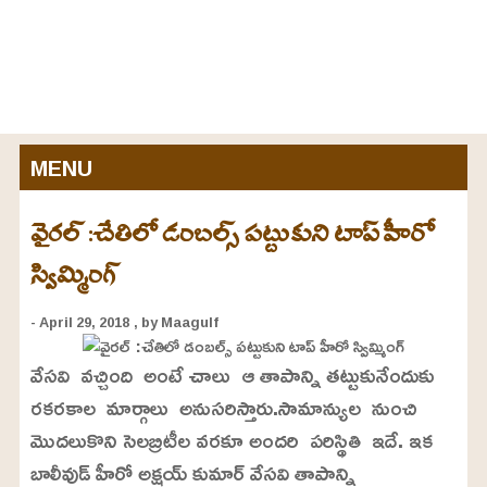
MENU
వైరల్ :చేతిలో డంబల్స్ పట్టుకుని టాప్ హీరో
స్విమ్మింగ్
- April 29, 2018
, by Maagulf
వేసవి వచ్చింది అంటే చాలు ఆ తాపాన్ని తట్టుకునేందుకు
రకరకాల మార్గాలు అనుసరిస్తారు.సామాన్యుల నుంచి
మొదలుకొని సెలబ్రిటీల వరకూ అందరి పరిస్థితి ఇదే. ఇక
బాలీవుడ్ హీరో అక్షయ్ కుమార్ వేసవి తాపాన్ని