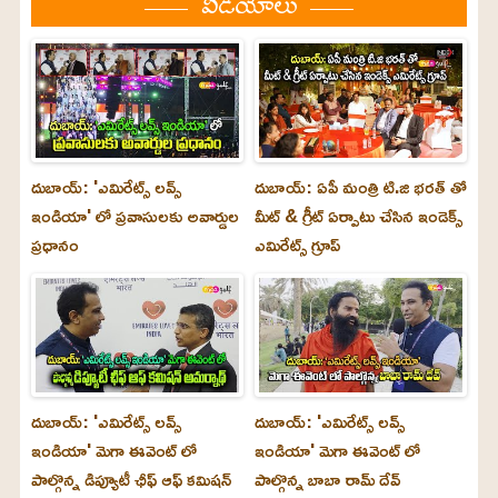
వీడియోలు
దుబాయ్: 'ఎమిరేట్స్ లవ్స్
దుబాయ్: ఏపీ మంత్రి టి.జి భరత్ తో
ఇండియా' లో ప్రవాసులకు అవార్డుల
మీట్ & గ్రీట్ ఏర్పాటు చేసిన ఇండెక్స్
ప్రధానం
ఎమిరేట్స్ గ్రూప్
దుబాయ్‌: 'ఎమిరేట్స్ లవ్స్
దుబాయ్‌: 'ఎమిరేట్స్ లవ్స్
ఇండియా' మెగా ఈవెంట్ లో
ఇండియా' మెగా ఈవెంట్ లో
పాల్గొన్న డిప్యూటీ ఛీఫ్ ఆఫ్ కమిషన్
పాల్గొన్న బాబా రామ్ దేవ్