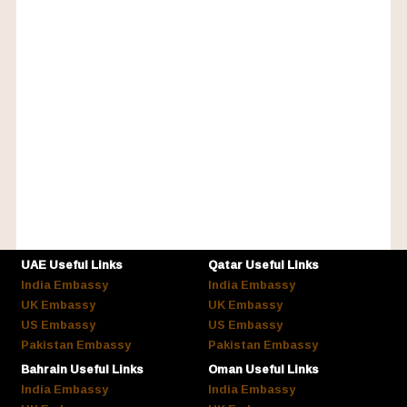
UAE Useful Links
Qatar Useful Links
India Embassy
India Embassy
UK Embassy
UK Embassy
US Embassy
US Embassy
Pakistan Embassy
Pakistan Embassy
Bahrain Useful Links
Oman Useful Links
India Embassy
India Embassy