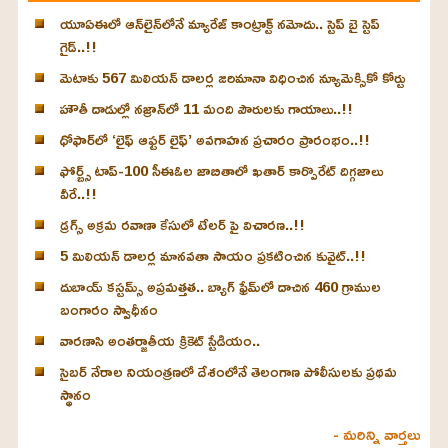
యూఏఈలో ఆన్‌లైన్‌లోనే మ్యారేజ్ కాంట్రాక్ట్ నమోదు.. స్టెప్ బై స్టెప్
గైడ్..!!
మెటాకు 567 మిలియన్ డాలర్ల జరిమానా విధించిన న్యూమెక్సికో కోర్టు
హౌతీ దాడుల్లో నజ్రాన్‌లో 11 మంది పౌరులకు గాయాలు..!!
ధోఫార్‌లో ‘లైఫ్ ఆఫ్టర్ లైఫ్’ అవగాహన ప్రచారం ప్రారంభం..!!
ఫోర్బ్స్ టాప్-100 సీఈఓల జాబితాలో ఖతార్‌ కార్పొరేట్ దిగ్గజాలు
వీరే..!!
డ్రగ్స్ అక్రమ రవాణా కేసులో టేలర్ పై విచారణ..!!
5 మిలియన్ డాలర్ల మానవతా సాయం ప్రకటించిన కువైట్..!!
దుబాయ్ కస్టమ్స్ అప్రమత్తత.. బ్యాగ్ ఫ్రేమ్‌లో దాచిన 460 గ్రాముల
బంగారం స్వాధీనం
వారణాసి అంతర్జాతీయ క్రికెట్ స్టేడియం..
సైబర్ నేరాల నియంత్రణలో దేశంలోనే తెలంగాణ పోలీసులకు ప్రథమ
స్థానం
- మరిన్ని వార్తలు