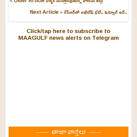
« Older Article
పెళ్ళికి ముస్తాబవుతున్న సోనమ్ ఇల్లు
Next Article »
కేసీఆర్‌తో అఖిలేష్‌ భేటీ.. షెడ్యూల్ ఇదే..
Click/tap here to subscribe to
MAAGULF news alerts on Telegram
తాజా వార్తలు