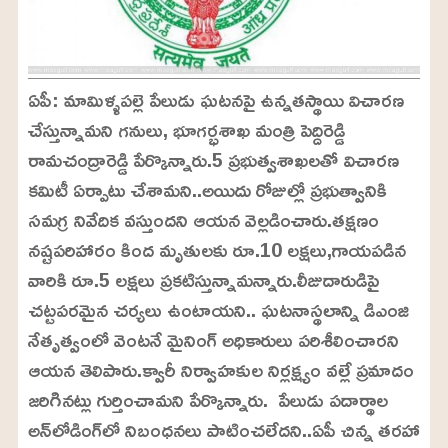
ఏపీ: మామిళ్ళపల్లె పేలుడు ఘటనపై ఉన్నతస్థాయి విచారణ
చేస్తున్నామని గనులు, భూగర్భశాఖ మంత్రి పెద్దిరెడ్డి
రామచంద్రారెడ్డి పేర్కొన్నారు.5 ప్రభుత్వశాఖలతో విచారణ
కమిటీ ఏర్పాటు చేశామని..అయిదు రోజుల్లో ప్రభుత్వానికి
సమగ్ర నివేదిక వస్తుందని ఆయన వెల్లడించారు.తక్షణం
నష్టపరిహారం కింద మృతులకు రూ.10 లక్షలు,గాయపడిన
వారికి రూ.5 లక్షలు ప్రకటిస్తున్నామన్నారు.లీజుదారుడిపై
చట్టపరమైన చర్యలు ఉంటాయని.. ఘటనాస్థలాన్ని డిఎంజి
నేతృత్వంలో వెంటనే మైనింగ్ అధికారులు పరిశీలించారని
ఆయన తెలిపారు.క్వారీ నిర్వాహకుల నిర్లక్ష్యం వల్లే ప్రమాదం
జరిగినట్లు గుర్తించామని పేర్కొన్నారు. పేలుడు పదార్థాల
అన్‌లోడింగ్‌లో నిబంధనలు పాటించలేదని..ఏపీ చిన్న తరహా