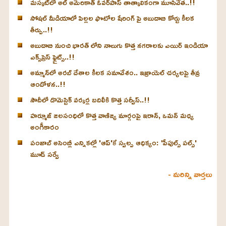
మస్కట్‌లో అల్ అమెరికాత్ ఓవర్‌పాస్ తాత్కాలికంగా మూసివేత..!!
సోషల్ మీడియాలో పిల్లల ఫొటోల షేరింగ్ పై అబుదాబి కోర్టు కీలక
తీర్పు..!!
అబుదాబి నుంచి భారత్ లోని నాలుగు కొత్త నగరాలకు ఎయిర్ ఇండియా
ఎక్స్‌ప్రెస్ ఫ్లైట్స్..!!
అమ్మాన్‌లో అరబ్ దేశాల కీలక సమావేశం.. ఇజ్రాయెల్ చర్యలపై తీవ్ర
ఆందోళన..!!
సౌదీలో డొమెస్టిక్ వర్కర్ల బదిలీకి కొత్త సర్వీస్..!!
హర్మూజ్ జలసంధిలో కొత్త వాణిజ్య మార్గంపై ఇరాన్, ఒమన్ మధ్య
అంగీకారం
పంజాబ్ అసెంబ్లీ ఎన్నికల్లో 'ఆప్'కే స్వల్ప ఆధిక్యం: 'పీపుల్స్ పల్స్'
మూడ్ సర్వే
- మరిన్ని వార్తలు