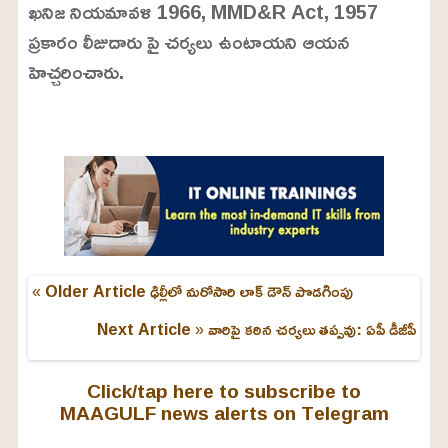
ఖనిజ నియమావళి 1966, MMD&R Act, 1957
ప్రకారం లీజుదారు పై చర్యలు ఉంటాయని ఆయన
హెచ్చరించారు.
L
o
/
U
a
n
d
m
e
u
d
t
:
e
2
4
.
6
3
« Older Article
ఢిల్లీలో మరోసారి లాక్ డౌన్ పొడగింపు
%
Next Article »
వారిపై కఠిన చర్యలు తప్పవు: ఏపీ డీజీపీ
Click/tap here to subscribe to
MAAGULF news alerts on Telegram