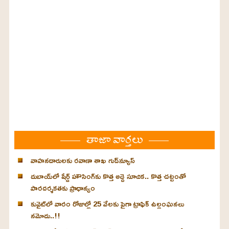
తాజా వార్తలు
వాహనదారులకు రవాణా శాఖ గుడ్‌న్యూస్
దుబాయ్‌లో షేర్డ్ హౌసింగ్‌కు కొత్త అద్దె సూచిక.. కొత్త చట్టంతో
పారదర్శకతకు ప్రాధాన్యం
కువైట్‌లో వారం రోజుల్లో 25 వేలకు పైగా ట్రాఫిక్ ఉల్లంఘనలు
నమోదు..!!