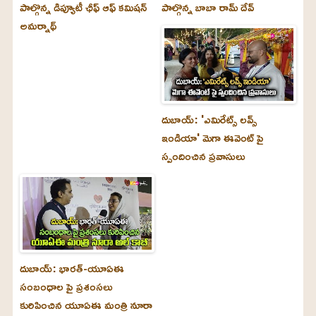
పాల్గొన్న డిప్యూటీ ఛీఫ్ ఆఫ్ కమిషన్
పాల్గొన్న బాబా రామ్ దేవ్
అమర్నాథ్
దుబాయ్‌: 'ఎమిరేట్స్ లవ్స్
ఇండియా' మెగా ఈవెంట్ పై
స్పందించిన ప్రవాసులు
దుబాయ్‌: భారత్-యూఏఈ
సంబంధాల పై ప్రశంసలు
కురిపించిన యూఏఈ మంత్రి నూరా