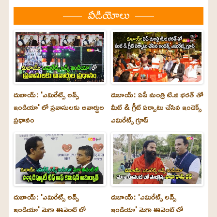
వీడియోలు
దుబాయ్: 'ఎమిరేట్స్ లవ్స్
దుబాయ్: ఏపీ మంత్రి టి.జి భరత్ తో
ఇండియా' లో ప్రవాసులకు అవార్డుల
మీట్ & గ్రీట్ ఏర్పాటు చేసిన ఇండెక్స్
ప్రధానం
ఎమిరేట్స్ గ్రూప్
దుబాయ్‌: 'ఎమిరేట్స్ లవ్స్
దుబాయ్‌: 'ఎమిరేట్స్ లవ్స్
ఇండియా' మెగా ఈవెంట్ లో
ఇండియా' మెగా ఈవెంట్ లో