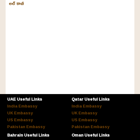
అల్‌ కాబీ
UAE Useful Links
Qatar Useful Links
India Embassy
India Embassy
UK Embassy
UK Embassy
US Embassy
US Embassy
Pakistan Embassy
Pakistan Embassy
Bahrain Useful Links
Oman Useful Links