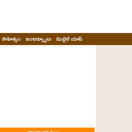
సాహిత్యం
ఇంటర్వ్యూలు
మొబైల్ యాప్