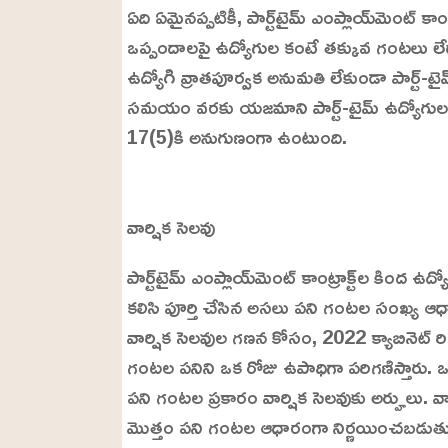
ఏది ఏమైనప్పటికీ, పార్ట్‌టైమ్ ఎంప్లాయ్‌మెంట్ కా
ఒప్పందాలపై ఉద్యోగుల కంటే తక్కువ గంటలు లేదా 
ఉద్యోగి వ్రాతపూర్వక అనుమతి లేకుండా పార్ట్-
సమయం వరకు యజమాని పార్ట్-టైమ్ ఉద్యోగులన
17(5)కి అనుగుణంగా ఉంటుంది.
L
o
/
U
a
వార్షిక సెలవు
n
d
m
e
u
d
పార్ట్‌టైమ్ ఎంప్లాయ్‌మెంట్ కాంట్రాక్ట్‌ల కి
t
:
e
2
కలిసి పూర్తి చేసిన అసలు పని గంటల సంఖ్య ఆధార
4
.
వార్షిక సెలవుల గణన కోసం, 2022 క్యాబినెట్ రి
6
3
%
గంటల పనిని ఒక రోజు ఉపాధిగా పరిగణిస్తారు. ఒ
పని గంటల ప్రకారం వార్షిక సెలవుకు అర్హులు. వా
మొత్తం పని గంటల ఆధారంగా నిర్ణయించబడుత