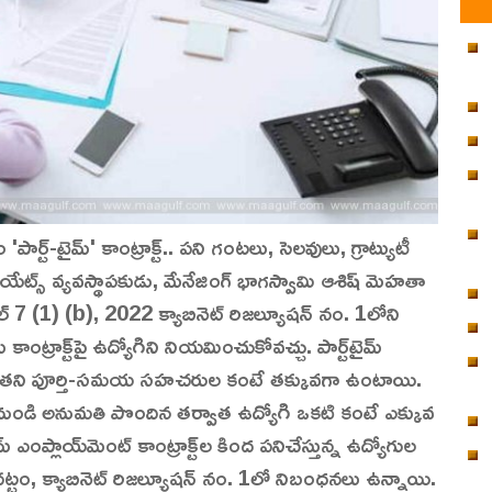
-టైమ్' కాంట్రాక్ట్.. పని గంటలు, సెలవులు, గ్రాట్యుటీ
ట్స్ వ్యవస్థాపకుడు, మేనేజింగ్ భాగస్వామి ఆశిష్ మెహతా
 7 (1) (b), 2022 క్యాబినెట్ రిజల్యూషన్ నం. 1లోని
కాంట్రాక్ట్‌పై ఉద్యోగిని నియమించుకోవచ్చు. పార్ట్‌టైమ్
నాలు అతని పూర్తి-సమయ సహచరుల కంటే తక్కువగా ఉంటాయి.
నుండి అనుమతి పొందిన తర్వాత ఉద్యోగి ఒకటి కంటే ఎక్కువ
ంప్లాయ్‌మెంట్ కాంట్రాక్ట్‌ల కింద పనిచేస్తున్న ఉద్యోగుల
టం, క్యాబినెట్ రిజల్యూషన్ నం. 1లో నిబంధనలు ఉన్నాయి.