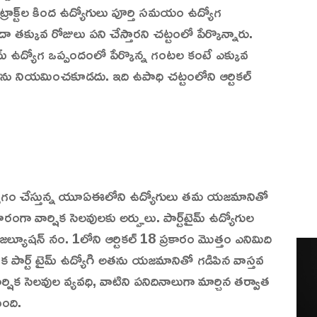
ంట్రాక్ట్‌ల కింద ఉద్యోగులు పూర్తి సమయం ఉద్యోగ
తక్కువ రోజులు పని చేస్తారని చట్టంలో పేర్కొన్నారు.
టైమ్ ఉద్యోగ ఒప్పందంలో పేర్కొన్న గంటల కంటే ఎక్కువ
ు నియమించకూడదు. ఇది ఉపాధి చట్టంలోని ఆర్టికల్
ంద ఉద్యోగం చేస్తున్న యూఏఈలోని ఉద్యోగులు తమ యజమానితో
ంగా వార్షిక సెలవులకు అర్హులు. పార్ట్‌టైమ్ ఉద్యోగుల
జల్యూషన్ నం. 1లోని ఆర్టికల్ 18 ప్రకారం మొత్తం ఎనిమిది
క పార్ట్ టైమ్ ఉద్యోగి అతను యజమానితో గడిపిన వాస్తవ
ర్షిక సెలవుల వ్యవధి, వాటిని పనిదినాలుగా మార్చిన తర్వాత
ుంది.