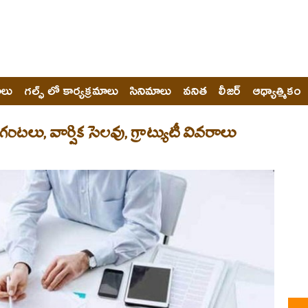
ోలు
గల్ఫ్ లో కార్యక్రమాలు
సినిమాలు
వనిత
లీజర్
ఆధ్యాత్మికం
టలు, వార్షిక సెలవు, గ్రాట్యుటీ వివరాలు