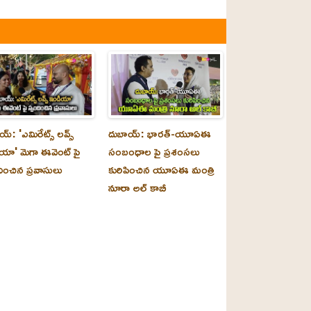
్‌: 'ఎమిరేట్స్ లవ్స్
దుబాయ్‌: భారత్-యూఏఈ
యా' మెగా ఈవెంట్ పై
సంబంధాల పై ప్రశంసలు
దించిన ప్రవాసులు
కురిపించిన యూఏఈ మంత్రి
నూరా అల్‌ కాబీ