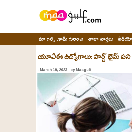
మా గల్ఫ్ .కామ్ గురించి
తాజా వార్తలు
వీడియ
యూఏఈ ఉద్యోగాలు: పార్ట్ టైమ్ పని గం
- March 19, 2023
, by Maagulf