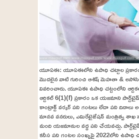
యూఏఈ: యూఏఈలోని ఉపాధి చట్టాల ప్రకారం 'పార్ట్
మొదలైన వాటి గురించి ఆశిష్ మెహతా & అసోసియే
వివరించారు. యూఏఈ ఉపాధి చట్టంలోని ఆర్టికల్
ఆర్టికల్ 6(1)(f) ప్రకారం ఒక యజమాని పార్ట్‌టైమ్ 
కాంట్రాక్ట్ వర్కర్ పని గంటలు లేదా పని ది
మానవ వనరులు, ఎమిరేటైజేషన్ మంత్రిత్వ శాఖ 
మంది యజమానుల వద్ద పని చేయవచ్చు. పార్ట్‌టైమ్ ఎ
కనీస పని గంటల సంఖ్యపై 2022లోని ఉపాధి చట్