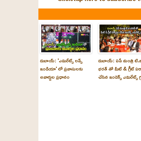
దుబాయ్: 'ఎమిరేట్స్ లవ్స్
దుబాయ్: ఏపీ మంత్రి టి.జ
ఇండియా' లో ప్రవాసులకు
భరత్ తో మీట్ & గ్రీట్ ఏర
అవార్డుల ప్రధానం
చేసిన ఇండెక్స్ ఎమిరేట్స్ గ్