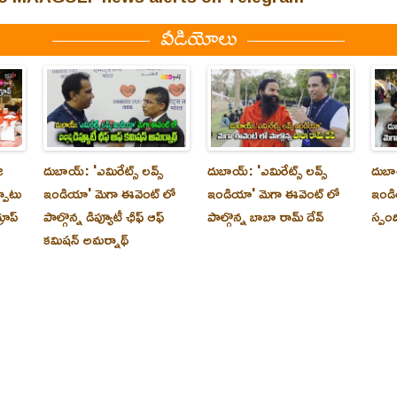
వీడియోలు
ి
దుబాయ్‌: 'ఎమిరేట్స్ లవ్స్
దుబాయ్‌: 'ఎమిరేట్స్ లవ్స్
దుబాయ
్పాటు
ఇండియా' మెగా ఈవెంట్ లో
ఇండియా' మెగా ఈవెంట్ లో
ఇండి
రూప్
పాల్గొన్న డిప్యూటీ ఛీఫ్ ఆఫ్
పాల్గొన్న బాబా రామ్ దేవ్
స్పం
కమిషన్ అమర్నాథ్