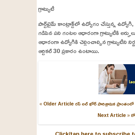
గ్రాట్యుటీ
పార్ట్‌టైమ్ కాంట్రాక్ట్‌లో ఉద్యోగం చేస్తున్న ఉ
గడిపిన పని గంటల ఆధారంగా గ్రాట్యుటీకి అర్హులు
ఆధారంగా ఉద్యోగికి చెల్లించాల్సిన గ్రాట్యుటీని న
ఆర్టికల్ 30 ప్రకారం ఉంటాయి.
« Older Article
రస్ అల్ ఖోర్ పారిశ్రామిక ప్రాంతంలో
Next Article »
రో
Click/tap here to subscribe