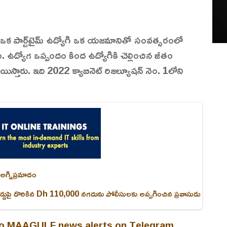
ద్యోగి, ఒక పార్ట్‌టైమ్ ఉద్యోగి ఒక యజమానితో సంవత్సరంలో
. ఉద్యోగ ఒప్పందం కింద ఉద్యోగికి చెల్లించిన జీతం
ిర్ణయిస్తారు. ఇది 2022 క్యాబినెట్ రిజల్యూషన్ నెం. 1లోని
 అగ్నిప్రమాదం
డ్డుపై దొరికిన Dh 110,000 నగదును పోలీసులకు అప్పగించిన ప్రవాసుడు
 to MAAGULF news alerts on Telegram