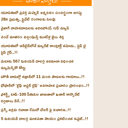
తాజా వార్తలు
యూఏఈలో ప్రవక్త మహ్మద్ జన్మదినం సందర్భంగా ఆగస్టు
28న ప్రభుత్వ, ప్రైవేట్ రంగాలకు సెలవు
వైజాగ్ వాహనదారులకు అదిరిపోయే గుడ్ న్యూస్
వందే మాతరం ఉల్లంఘిస్తే మూడేళ్ల జైలు శిక్ష
యూఏఈలో ఆన్‌లైన్‌లోనే మ్యారేజ్ కాంట్రాక్ట్ నమోదు.. స్టెప్ బై
స్టెప్ గైడ్..!!
మెటాకు 567 మిలియన్ డాలర్ల జరిమానా విధించిన
న్యూమెక్సికో కోర్టు
హౌతీ దాడుల్లో నజ్రాన్‌లో 11 మంది పౌరులకు గాయాలు..!!
ధోఫార్‌లో ‘లైఫ్ ఆఫ్టర్ లైఫ్’ అవగాహన ప్రచారం ప్రారంభం..!!
ఫోర్బ్స్ టాప్-100 సీఈఓల జాబితాలో ఖతార్‌ కార్పొరేట్
దిగ్గజాలు వీరే..!!
డ్రగ్స్ అక్రమ రవాణా కేసులో టేలర్ పై విచారణ..!!
5 మిలియన్ డాలర్ల మానవతా సాయం ప్రకటించిన కువైట్..!!