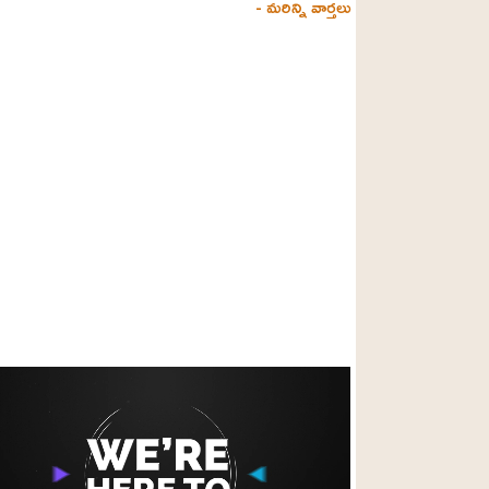
- మరిన్ని వార్తలు