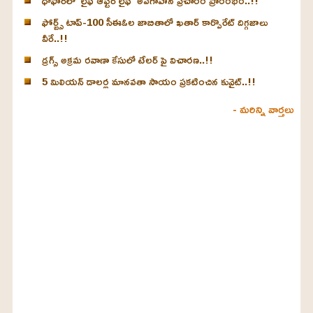
ధోఫార్‌లో ‘లైఫ్ ఆఫ్టర్ లైఫ్’ అవగాహన ప్రచారం ప్రారంభం..!!
ఫోర్బ్స్ టాప్-100 సీఈఓల జాబితాలో ఖతార్‌ కార్పొరేట్ దిగ్గజాలు
వీరే..!!
డ్రగ్స్ అక్రమ రవాణా కేసులో టేలర్ పై విచారణ..!!
5 మిలియన్ డాలర్ల మానవతా సాయం ప్రకటించిన కువైట్..!!
- మరిన్ని వార్తలు