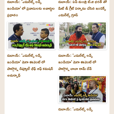
దుబాయ్: 'ఎమిరేట్స్ లవ్స్
దుబాయ్: ఏపీ మంత్రి టి.జి భరత్ తో
ఇండియా' లో ప్రవాసులకు అవార్డుల
మీట్ & గ్రీట్ ఏర్పాటు చేసిన ఇండెక్స్
ప్రధానం
ఎమిరేట్స్ గ్రూప్
దుబాయ్‌: 'ఎమిరేట్స్ లవ్స్
దుబాయ్‌: 'ఎమిరేట్స్ లవ్స్
ఇండియా' మెగా ఈవెంట్ లో
ఇండియా' మెగా ఈవెంట్ లో
పాల్గొన్న డిప్యూటీ ఛీఫ్ ఆఫ్ కమిషన్
పాల్గొన్న బాబా రామ్ దేవ్
అమర్నాథ్
దుబాయ్‌: 'ఎమిరేట్స్ లవ్స్