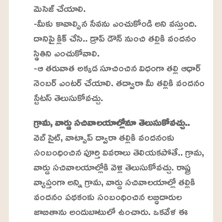
మెసెజ్ చేయాలి.
-మీకు కావాల్సిన సేవను ఎంచుకోండి అని వస్తుంది.
దానిపై క్లిక్ చేసి.. డ్రాప్ డౌన్ నుంచి తల్లికి వందనం
స్థితిని ఎంచుకోవాలి.
-ఆ తరువాత అక్కడ సూచించిన విధంగా తల్లి ఆధార్
నెంబర్ ఎంటర్ చేయాలి. తద్వారా మీ తల్లికి వందనం
స్టేటస్ తెలుసుకోవచ్చు.
గ్రామ, వార్డు సచివాలయాల్లోనూ తెలుసుకోవచ్చు..
వెబ్ సైట్, వాట్సాప్ ద్వారా తల్లికి వందనంకు
సంబంధించిన పూర్తి వివరాలు తెలియకపోతే.. గ్రామ,
వార్డు సచివాలయాల్లోకి వెళ్లి తెలుసుకోవచ్చు. రాష్ట్ర
వ్యాప్తంగా అన్ని గ్రామ, వార్డు సచివాలయాల్లో తల్లికి
వందనం పథకంకు సంబంధించిన లబ్ధిదారుల
జాబితాను అందుబాటులో ఉంచారు. ఒకవేళ ఈ