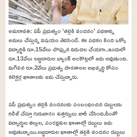
అమరావతి: ఏపీ ప్రభుత్వం ‘తల్లికి వందనం’ పథకాన్ని
అమలు చేస్తున్న విషయం తెలిసిందే. ఈ పథకం కింద ఒక్కో
విద్యార్థికి రూ.15వేలు చొప్పున విడుదల చేయగా..ఇందులో
రూ.13వేలు లబ్ధిదారుల బ్యాంక్ అంకౌట్లలో జమ అవుతుంది.
మిగిలిన రూ.2వేలు ప్రభుత్వ పాఠశాలల అభివృద్ధి కోసం
కలెక్టర్ల ఖాతాలకు జమ చేస్తున్నారు.
L
o
/
U
a
ఏపీ ప్రభుత్వం తల్లికి వందనంకు సంబంధించిన డబ్బులను
n
d
m
e
రిలీజ్ చేస్తూ గురువారం ఉత్తర్వులు జారీ చేసింది.దీంతో
u
d
t
:
విద్యార్థుల తల్లుల, సంరక్షకుల ఖాతాల్లో డబ్బులు జమ
e
2
4
అవుతున్నాయి.లబ్ధిదారుల ఖాతాల్లో తల్లికి వందనం డబ్బులు
.
6