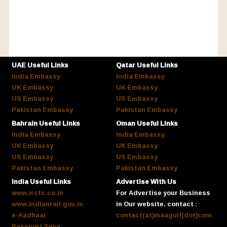
UAE Useful Links
Qatar Useful Links
India Embassy
India Embassy
UK Embassy
UK Embassy
US Embassy
US Embassy
Pakistan Embassy
Pakistan Embassy
Bahrain Useful Links
Oman Useful Links
India Embassy
India Embassy
UK Embassy
UK Embassy
US Embassy
US Embassy
Pakistan Embassy
Pakistan Embassy
India Useful Links
Advertise With Us
www.irctc.co.in
For Advertise your Business
www.indianrail.gov.in
in Our website. contact :
e-Aadhaar
contact(at)maagulf(dot)com
Passport Seva