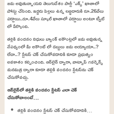
జమ అవుతున్నాయని తెలుగుదేశం పార్టీ ‘ఎక్స్’ ఖాతాలో
3
%
పోస్టు చేసింది. ఇద్దరు పిల్లలు ఉన్న లబ్ధిదారుకి రూ.26వేలు
పడ్డాయి..రూ.4వేలు స్కూల్ ఖాతాలో పడ్డాయి అంటూ ట్వీట్
లో పేర్కొంది.
తల్లికి వందనం నిధులు బ్యాంక్ అకౌంట్లలో జమ అవుతున్న
నేపథ్యంలో మీ అకౌంట్ లో డబ్బులు జమ అయ్యాయా..?
లేదా..? స్టేటస్ చెక్ చేసుకోవడానికి కూడా ప్రభుత్వం
అవకాశం కల్పించింది. ఆన్‌లైన్ ద్వారా, వాట్సాప్ గవర్నెన్స్‌
మనమిత్ర ద్వారా కూడా తల్లికి వందనం స్టేటస్‌ను చెక్
చేసుకోవచ్చు.
ఆన్‌లైన్‌లో తల్లికి వందనం స్టేటస్ ఎలా చెక్
చేసుకోవాలంటే…
తల్లికి వందనం స్టేటస్ చెక్ చేసుకోవడానికి…