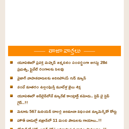
తాజా వార్తలు
యూఏఈలో ప్రవక్త మహ్మద్ జన్మదినం సందర్భంగా ఆగస్టు 28న
ప్రభుత్వ, ప్రైవేట్ రంగాలకు సెలవు
వైజాగ్ వాహనదారులకు అదిరిపోయే గుడ్ న్యూస్
వందే మాతరం ఉల్లంఘిస్తే మూడేళ్ల జైలు శిక్ష
యూఏఈలో ఆన్‌లైన్‌లోనే మ్యారేజ్ కాంట్రాక్ట్ నమోదు.. స్టెప్ బై స్టెప్
గైడ్..!!
మెటాకు 567 మిలియన్ డాలర్ల జరిమానా విధించిన న్యూమెక్సికో కోర్టు
హౌతీ దాడుల్లో నజ్రాన్‌లో 11 మంది పౌరులకు గాయాలు..!!