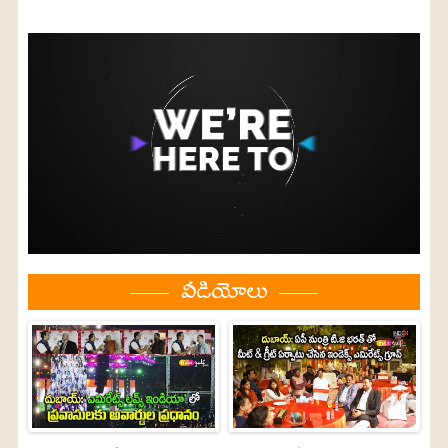
వీడియోలు