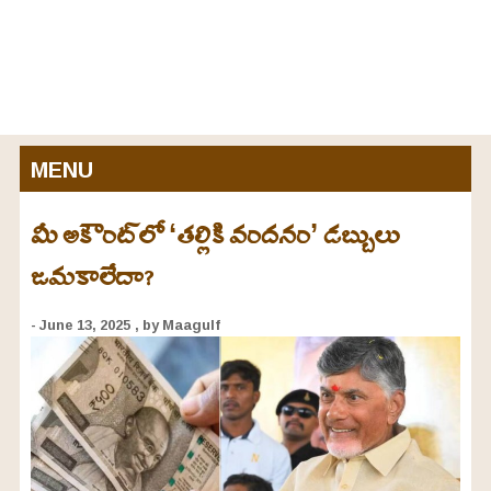
MENU
మీ అకౌంట్‌‌లో ‘తల్లికి వందనం’ డబ్బులు
జమకాలేదా?
- June 13, 2025
, by Maagulf