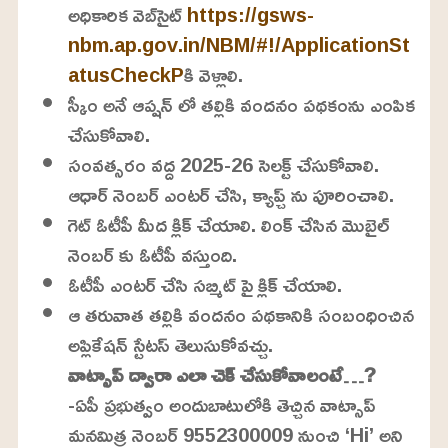
అధికారిక వెబ్‌సైట్
https://gsws-
nbm.ap.gov.in/NBM/#!/ApplicationSt
atusCheckP
కి వెళ్లాలి.
స్కీం అనే ఆప్షన్ లో తల్లికి వందనం పథకంను ఎంపిక
చేసుకోవాలి.
సంవత్సరం వద్ద 2025-26 సెలక్ట్ చేసుకోవాలి.
ఆధార్ నెంబర్ ఎంటర్ చేసి, క్యాప్చ్ ను పూరించాలి.
గెట్ ఓటీపీ మీద క్లిక్ చేయాలి. లింక్ చేసిన మొబైల్
నెంబర్ కు ఓటీపీ వస్తుంది.
ఓటీపీ ఎంటర్ చేసి సబ్మిట్ పై క్లిక్ చేయాలి.
ఆ తరువాత తల్లికి వందనం పథకానికి సంబంధించిన
అప్లికేషన్ స్టేటస్ తెలుసుకోవచ్చు.
వాట్సాప్ ద్వారా ఎలా చెక్ చేసుకోవాలంటే…?
-ఏపీ ప్రభుత్వం అందుబాటులోకి తెచ్చిన వాట్సాప్
మనమిత్ర నెంబర్ 9552300009 నుంచి ‘Hi’ అని