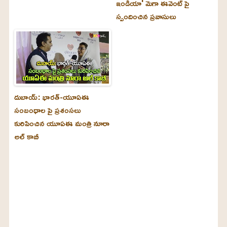
ఇండియా' మెగా ఈవెంట్ పై
స్పందించిన ప్రవాసులు
దుబాయ్‌: భారత్-యూఏఈ
సంబంధాల పై ప్రశంసలు
కురిపించిన యూఏఈ మంత్రి నూరా
అల్‌ కాబీ