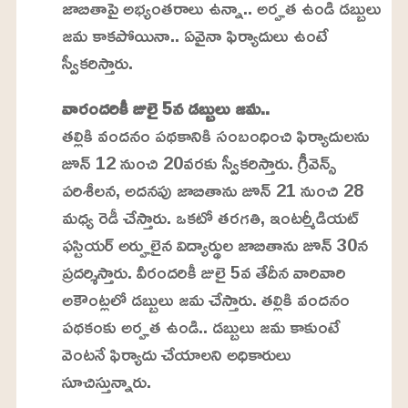
జాబితాపై అభ్యంతరాలు ఉన్నా.. అర్హత ఉండి డబ్బులు
జమ కాకపోయినా.. ఏవైనా ఫిర్యాదులు ఉంటే
స్వీకరిస్తారు.
వారందరికీ జులై 5న డబ్బులు జమ..
తల్లికి వందనం పథకానికి సంబంధించి ఫిర్యాదులను
జూన్ 12 నుంచి 20వరకు స్వీకరిస్తారు. గ్రీవెన్స్
పరిశీలన, అదనపు జాబితాను జూన్ 21 నుంచి 28
మధ్య రెడీ చేస్తారు. ఒకటో తరగతి, ఇంటర్మీడియట్
ఫస్టియర్ అర్హులైన విద్యార్థుల జాబితాను జూన్ 30న
ప్రదర్శిస్తారు. వీరందరికీ జులై 5వ తేదీన వారివారి
అకౌంట్లలో డబ్బులు జమ చేస్తారు. తల్లికి వందనం
పథకంకు అర్హత ఉండి.. డబ్బులు జమ కాకుంటే
వెంటనే ఫిర్యాదు చేయాలని అధికారులు
సూచిస్తున్నారు.