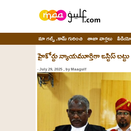
మా గల్ఫ్ .కామ్ గురించి
తాజా వార్తలు
వీడియ
హైకోర్టు న్యాయమూర్తిగా జస్టిస్ బట్ట
- July 29, 2025
, by Maagulf