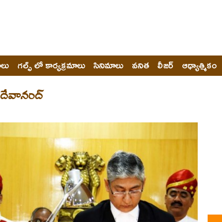
ోలు
గల్ఫ్ లో కార్యక్రమాలు
సినిమాలు
వనిత
లీజర్
ఆధ్యాత్మికం
ు దేవానంద్