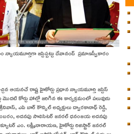
నం న్యాయమూర్తిగా జస్టిస్బట్టు దేవానంద్ ప్రమాణస్వీకారం
 వచ్చిన ఆయనచే రాష్ట్ర హైకోర్టు ప్రధాన న్యాయమూర్తి జస్టిస్
ు మొదటి కోర్టు హాల్లో జరిగిన ఈ కార్యక్రమంలో పలువురు
వాస్, ఎపి బార్ కౌన్సిల్ అధ్యక్షులు ద్వారకానాధ్ రెడ్డి,
.చిదంబరం, అదనపు సొలిసిటర్ జనరల్ ధనంజయ అదనపు
ిక్యూటర్ ఎం. లక్ష్మీనారాయణ, హైకోర్టు రిజిస్ట్రార్ జనరల్
ర్ న్యాయవాదులు, బార్ అసోసియేషన్, బార్ కౌన్సిల్ సభ్యులు,