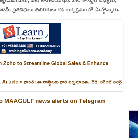
కాడమీ ప్రతినిధులు తదితరులు ఈ కార్యక్రమంలో పాల్గొన్నారు.
h Zoho to Streamline Global Sales & Enhance
 Article »
భారత్: ఈ రాష్ట్రాలకు భారీ వర్షసూచన.. రెడ్, ఆరెంజ్ అలర్ట్
 to MAAGULF news alerts on Telegram