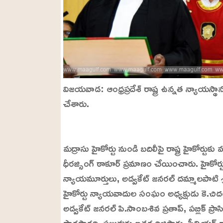
విజయవాడ: ఆంధ్రప్రదేశ్ రాష్ట్ర ఉన్నత న్యాయస్థా
చేశారు.
L
o
/
U
a
మద్రాసు హైకోర్టు నుండి బదిలీపై రాష్ట్ర హైకోర్టుకు
n
d
m
e
ధీరజ్సింగ్ ఠాకూర్ ప్రమాణం చేయించారు. హైకోర్ట
u
d
t
:
న్యాయమూర్తులు, అడ్వకేట్ జనరల్ దమ్మాలపాటి శ్రీని
e
3
4
హైకోర్టు న్యాయవాదుల సంఘం అధ్యక్షుడు కె
.
4
అడ్వకేట్ జనరల్ పి.సాంబశివ ప్రతాప్, పబ్లిక్ ప్రాస
8
%
పార్థసారధి, పలువురు ఇతర రిజిస్ట్రార్లు, సీనియ