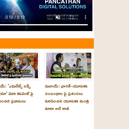
్‌: 'ఎమిరేట్స్ లవ్స్
దుబాయ్‌: భారత్-యూఏఈ
యా' మెగా ఈవెంట్ పై
సంబంధాల పై ప్రశంసలు
దించిన ప్రవాసులు
కురిపించిన యూఏఈ మంత్రి
నూరా అల్‌ కాబీ