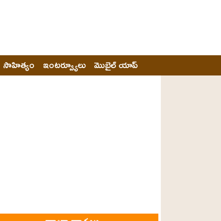
సాహిత్యం
ఇంటర్వ్యూలు
మొబైల్ యాప్