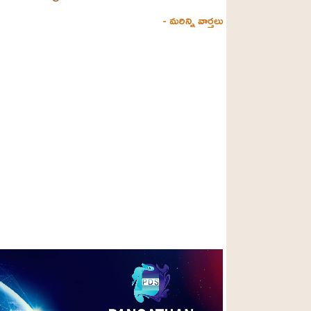
- మరిన్ని వార్తలు