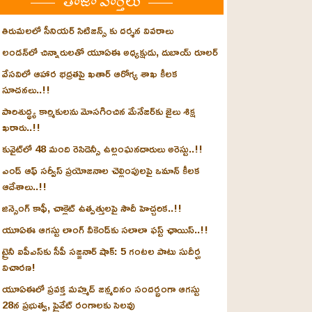
తాజా వార్తలు
తిరుమలలో సీనియర్ సిటిజన్స్ కు దర్శన వివరాలు
లండన్‌లో చిన్నారులతో యూఏఈ అధ్యక్షుడు, దుబాయ్ రూలర్
వేసవిలో ఆహార భద్రతపై ఖతార్ ఆరోగ్య శాఖ కీలక
సూచనలు..!!
పారిశుద్ధ్య కార్మికులను మోసగించిన మేనేజర్‌కు జైలు శిక్ష
ఖరారు..!!
కువైట్‌లో 48 మంది రెసిడెన్సీ ఉల్లంఘనదారులు అరెస్టు..!!
ఎండ్ ఆఫ్ సర్వీస్ ప్రయోజనాల చెల్లింపులపై ఒమాన్ కీలక
ఆదేశాలు..!!
జిన్సెంగ్ కాఫీ, చాక్లెట్ ఉత్పత్తులపై సౌదీ హెచ్చరిక..!!
యూఏఈ ఆగస్టు లాంగ్ వీకెండ్‌కు సలాలా ఫస్ట్ ఛాయిస్..!!
ట్రైనీ ఐపీఎస్‌కు సీపీ సజ్జనార్ షాక్: 5 గంటల పాటు సుదీర్ఘ
విచారణ!
యూఏఈలో ప్రవక్త మహ్మద్ జన్మదినం సందర్భంగా ఆగస్టు
28న ప్రభుత్వ, ప్రైవేట్ రంగాలకు సెలవు