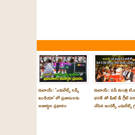
దుబాయ్: 'ఎమిరేట్స్ లవ్స్
దుబాయ్: ఏపీ మంత్రి టి.జ
ఇండియా' లో ప్రవాసులకు
భరత్ తో మీట్ & గ్రీట్ ఏర
అవార్డుల ప్రధానం
చేసిన ఇండెక్స్ ఎమిరేట్స్ గ్