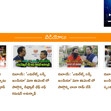
వీడియోలు
ి
దుబాయ్‌: 'ఎమిరేట్స్ లవ్స్
దుబాయ్‌: 'ఎమిరేట్స్ లవ్స్
దుబాయ
్పాటు
ఇండియా' మెగా ఈవెంట్ లో
ఇండియా' మెగా ఈవెంట్ లో
ఇండి
రూప్
పాల్గొన్న డిప్యూటీ ఛీఫ్ ఆఫ్
పాల్గొన్న బాబా రామ్ దేవ్
స్పం
కమిషన్ అమర్నాథ్