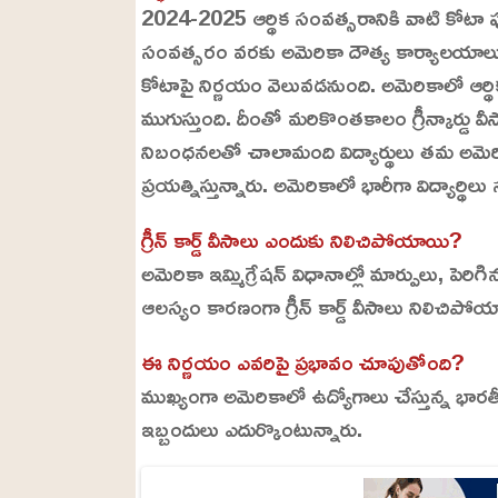
m
e
2024-2025 ఆర్థిక సంవత్సరానికి వాటి కోటా పూ
u
d
t
:
సంవత్సరం వరకు అమెరికా దౌత్య కార్యాలయాలు 
e
2
1
కోటాపై నిర్ణయం వెలువడనుంది. అమెరికాలో ఆర్థ
.
3
ముగుస్తుంది. దీంతో మరికొంతకాలం గ్రీన్కార్డు 
4
%
నిబంధనలతో చాలామంది విద్యార్థులు తమ అమెర
ప్రయత్నిస్తున్నారు. అమెరికాలో భారీగా విద్యార్థిల
గ్రీన్ కార్డ్ వీసాలు ఎందుకు నిలిచిపోయాయి?
అమెరికా ఇమ్మిగ్రేషన్ విధానాల్లో మార్పులు, పెరిగ
ఆలస్యం కారణంగా గ్రీన్ కార్డ్ వీసాలు నిలిచిపో
ఈ నిర్ణయం ఎవరిపై ప్రభావం చూపుతోంది?
ముఖ్యంగా అమెరికాలో ఉద్యోగాలు చేస్తున్న భా
ఇబ్బందులు ఎదుర్కొంటున్నారు.