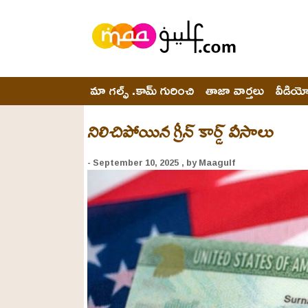
మా గల్ఫ్ .కామ్ గురించి
తాజా వార్తలు
వీడియ
నిలిచిపోయిన గ్రీన్ కార్డ్ వీసాలు
- September 10, 2025
, by Maagulf