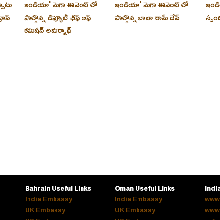
్పాటు
ఇండియా' మెగా ఈవెంట్ లో
ఇండియా' మెగా ఈవెంట్ లో
ఇండి
రూప్
పాల్గొన్న డిప్యూటీ ఛీఫ్ ఆఫ్
పాల్గొన్న బాబా రామ్ దేవ్
స్పం
కమిషన్ అమర్నాథ్
Bahrain Useful Links
Oman Useful Links
Indi
India Embassy
India Embassy
www.
UK Embassy
UK Embassy
www.