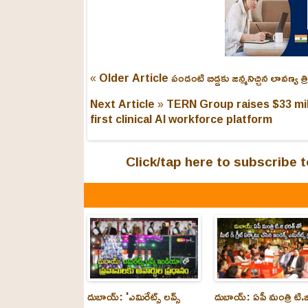
« Older Article
పండంటి బిడ్డకు జ‌న్మనిచ్చిన లావ‌ణ్య
Next Article »
TERN Group raises $33 mil
first clinical AI workforce platform
Click/tap here to subscribe
దుబాయ్: 'ఎమిరేట్స్ లవ్స్
దుబాయ్: ఏపీ మంత్రి టి.జ