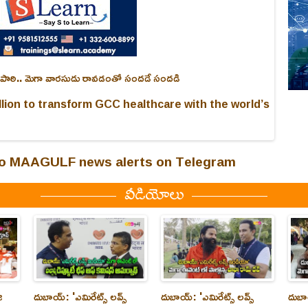
 త్రిపాఠి.. మెగా వార‌సుడు రావ‌డంతో సందడే సంద‌డి
lion to transform GCC healthcare with the world’s
 to MAAGULF news alerts on Telegram
వీడియోలు
ి
దుబాయ్‌: 'ఎమిరేట్స్ లవ్స్
దుబాయ్‌: 'ఎమిరేట్స్ లవ్స్
దుబాయ