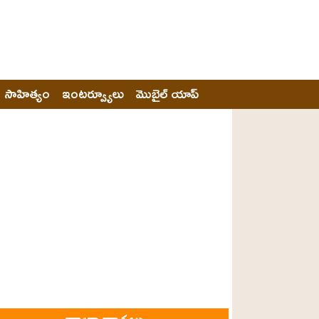
సాహిత్యం
ఇంటర్వ్యూలు
మొబైల్ యాప్