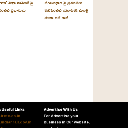
యా' మెగా ఈవెంట్ పై
సంబంధాల పై ప్రశంసలు
దించిన ప్రవాసులు
కురిపించిన యూఏఈ మంత్రి
నూరా అల్‌ కాబీ
a Useful Links
Advertise With Us
irctc.co.in
For Advertise your
indianrail.gov.in
Business in Our website.