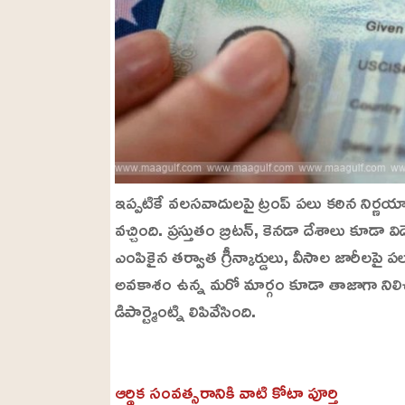
ఇప్పటికే వలసవాదులపై ట్రంప్ పలు కఠిన నిర్ణ
వచ్చింది. ప్రస్తుతం బ్రిటన్, కెనడా దేశాలు కూడా 
ఎంపికైన తర్వాత గ్రీన్కార్డులు, వీసాల జారీలపై పలు
అవకాశం ఉన్న మరో మార్గం కూడా తాజాగా నిలిచ
డిపార్ట్మెంట్ని లిపివేసింది.
L
o
/
U
a
ఆర్థిక సంవత్సరానికి వాటి కోటా పూర్తి
n
d