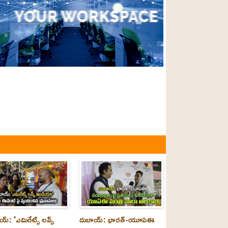
్‌: 'ఎమిరేట్స్ లవ్స్
దుబాయ్‌: భారత్-యూఏఈ