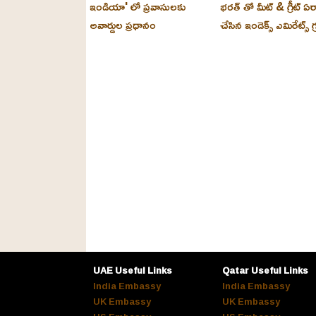
ఇండియా' లో ప్రవాసులకు
భరత్ తో మీట్ & గ్రీట్ ఏర
అవార్డుల ప్రధానం
చేసిన ఇండెక్స్ ఎమిరేట్స్ గ్
UAE Useful Links
Qatar Useful Links
India Embassy
India Embassy
UK Embassy
UK Embassy