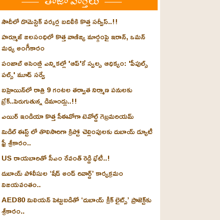
తాజా వార్తలు
సౌదీలో డొమెస్టిక్ వర్కర్ల బదిలీకి కొత్త సర్వీస్..!!
హర్మూజ్ జలసంధిలో కొత్త వాణిజ్య మార్గంపై ఇరాన్, ఒమన్
మధ్య అంగీకారం
పంజాబ్ అసెంబ్లీ ఎన్నికల్లో 'ఆప్'కే స్వల్ప ఆధిక్యం: 'పీపుల్స్
పల్స్' మూడ్ సర్వే
బహ్రెయిన్‌లో రాత్రి 9 గంటల తర్వాత నిర్మాణ పనులకు
బ్రేక్..పెరుగుతున్న డిమాండ్లు..!!
ఎయిర్ ఇండియా కొత్త సీఈవోగా టెవోల్డ్ గెబ్రమరియమ్
మిడిల్ ఈస్ట్ లో తొలిసారిగా క్రిప్టో చెల్లింపులకు దుబాయ్ డ్యూటీ
ఫ్రీ శ్రీకారం..
US రాయబారితో సీఎం రేవంత్ రెడ్డి భేటీ..!
దుబాయ్ పోలీసుల ‘షేడ్ అండ్ రివార్డ్’ కార్యక్రమం
విజయవంతం..
AED80 మిలియన్ పెట్టుబడితో ‘దుబాయ్ క్రీక్ లైట్స్’ ప్రాజెక్ట్‌కు
శ్రీకారం..