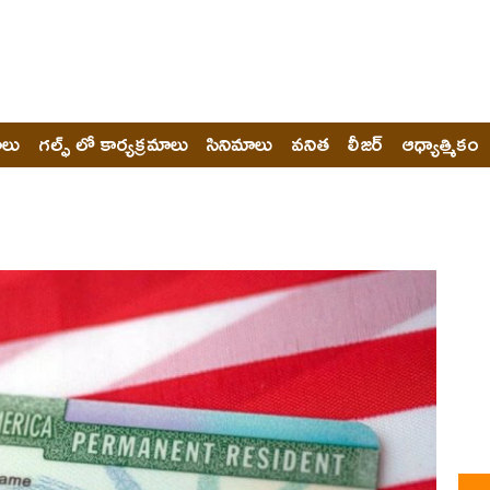
ోలు
గల్ఫ్ లో కార్యక్రమాలు
సినిమాలు
వనిత
లీజర్
ఆధ్యాత్మికం