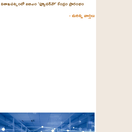
విశాఖపట్నంలో ఐబిఎం ‘ఫ్యూచర్‌నౌ’ కేంద్రం ప్రారంభం
- మరిన్ని వార్తలు