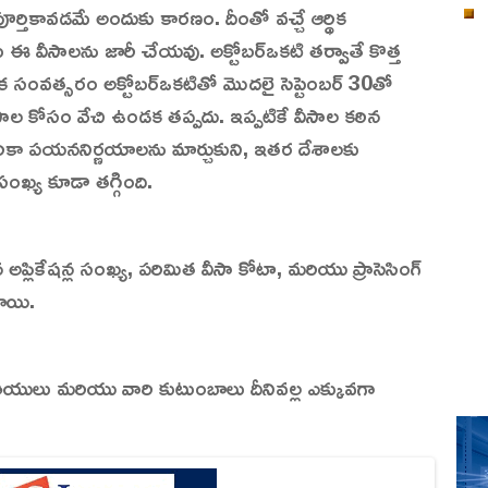
ర్తికావడమే అందుకు కారణం. దీంతో వచ్చే ఆర్థిక
ఈ వీసాలను జారీ చేయవు. అక్టోబర్ఒకటి తర్వాతే కొత్త
ిక సంవత్సరం అక్టోబర్ఒకటితో మొదలై సెప్టెంబర్ 30తో
వీసాల కోసం వేచి ఉండక తప్పదు. ఇప్పటికే వీసాల కఠిన
ికా పయననిర్ణయాలను మార్చుకుని, ఇతర దేశాలకు
ు సంఖ్య కూడా తగ్గింది.
ిన అప్లికేషన్ల సంఖ్య, పరిమిత వీసా కోటా, మరియు ప్రాసెసింగ్
యాయి.
రతీయులు మరియు వారి కుటుంబాలు దీనివల్ల ఎక్కువగా