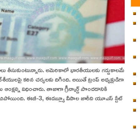
యాలు తీసుకుంటున్నారు. అమెరికాలో భారతీయులకు గడ్డుకాలమే
విదేశీయులపై కఠిన చర్యలకు దిగింది. అయితే ట్రంప్ అధ్యక్షుడిగా
 ఆంక్షల్ని విధించారు. తాజాగా గ్రీన్కార్డ్ పొందడానికి
ిపోయింది. ఈబీ-3, ఈడబ్ల్యూ వీసాల జారీని యూఎస్ స్టేట్