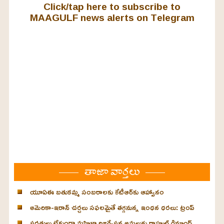
Click/tap here to subscribe to
MAAGULF news alerts on Telegram
తాజా వార్తలు
యూఏఈ బతుకమ్మ సంబరాలకు కేటీఆర్‌కు ఆహ్వానం
అమెరికా-ఇరాన్ చర్చలు సఫలమైతే తగ్గనున్న ఇంధన ధరలు: ట్రంప్
షరతులు లేకుండా మహిళా రిజర్వేషన్ల అమలుకు రాహుల్ డిమాండ్