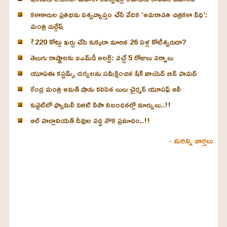
కళాకారుల ప్రతిభను విశ్వవ్యాప్తం చేసే వేదిక ‘అమరావతి చిత్రకళా వీధి’:
మంత్రి దుర్గేష్
₹220 కోట్లు ఖర్చు చేసి కుక్కలా మారిన 26 ఏళ్ల కోటీశ్వరుడా?
తెలుగు రాష్ట్రాలకు ఐఎమ్‌డీ అలర్ట్: వచ్చే 5 రోజులు వర్షాలు
యూఏఈ కస్టమ్స్ చర్యలను సమీక్షించిన షేక్ జాయెద్ బిన్ హమద్
కేంద్ర మంత్రి అమిత్ షాను కలిసిన లులు చైర్మన్ యూసఫ్ అలీ
కువైట్‌లో ఫ్యామిలీ విజిట్ వీసా నిబంధనల్లో మార్పులు..!!
అల్ హల్లానియత్ దీవుల వద్ద నౌక ప్రమాదం..!!
- మరిన్ని వార్తలు