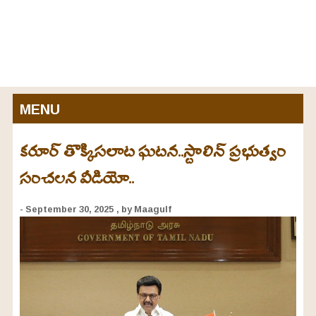
MENU
కరూర్ తొక్కిసలాట ఘటన..స్టాలిన్ ప్రభుత్వం
సంచలన వీడియో..
- September 30, 2025
, by Maagulf