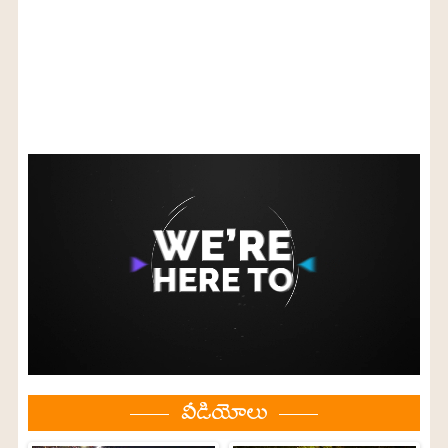
వీడియోలు