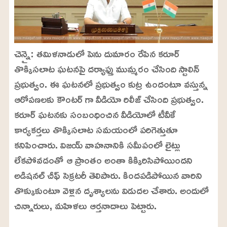
చెన్నై: తమిళనాడులో పెను దుమారం రేపిన కరూర్
తొక్కిసలాట ఘటనపై దర్యాఫ్తు ముమ్మరం చేసింది స్టాలిన్
ప్రభుత్వం. ఈ ఘటనలో ప్రభుత్వం కుట్ర ఉందంటూ వస్తున్న
ఆరోపణలకు కౌంటర్ గా వీడియో రిలీజ్ చేసింది ప్రభుత్వం.
కరూర్ ఘటనకు సంబంధించిన వీడియోలో టీవీకే
కార్యకర్తలు తొక్కిసలాట సమయంలో పరిగెత్తుతూ
కనిపించారు. విజయ్ వాహనానికి సమీపంలో లైట్లు
లేకపోవడంతో ఆ ప్రాంతం అంతా కిక్కిరిసిపోయిందని
అడిషనల్ చీఫ్ సెక్రటరీ తెలిపారు. కిందపడిపోయిన వారిని
తొక్కుకుంటూ వెళ్లిన దృశ్యాలను విడుదల చేశారు. అందులో
చిన్నారులు, మహిళలు ఆర్తనాదాలు పెట్టారు.