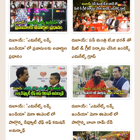
దుబాయ్: 'ఎమిరేట్స్ లవ్స్
దుబాయ్: ఏపీ మంత్రి టి.జి భరత్ తో
ఇండియా' లో ప్రవాసులకు అవార్డుల
మీట్ & గ్రీట్ ఏర్పాటు చేసిన ఇండెక్స్
ప్రధానం
ఎమిరేట్స్ గ్రూప్
దుబాయ్‌: 'ఎమిరేట్స్ లవ్స్
దుబాయ్‌: 'ఎమిరేట్స్ లవ్స్
ఇండియా' మెగా ఈవెంట్ లో
ఇండియా' మెగా ఈవెంట్ లో
పాల్గొన్న డిప్యూటీ ఛీఫ్ ఆఫ్ కమిషన్
పాల్గొన్న బాబా రామ్ దేవ్
అమర్నాథ్