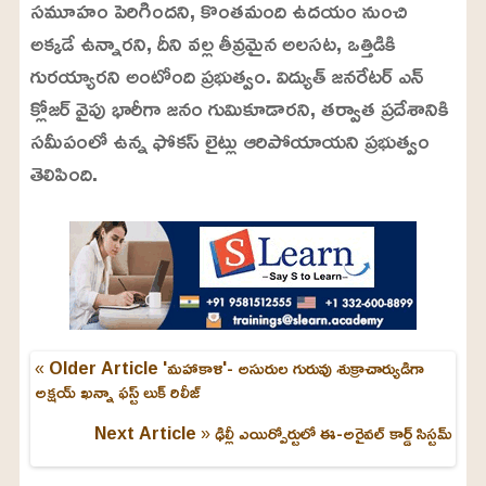
సమూహం పెరిగిందని, కొంతమంది ఉదయం నుంచి
అక్కడే ఉన్నారని, దీని వల్ల తీవ్రమైన అలసట, ఒత్తిడికి
గురయ్యారని అంటోంది ప్రభుత్వం. విద్యుత్ జనరేటర్ ఎన్
క్లోజర్ వైపు భారీగా జనం గుమికూడారని, తర్వాత ప్రదేశానికి
సమీపంలో ఉన్న ఫోకస్ లైట్లు ఆరిపోయాయని ప్రభుత్వం
తెలిపింది.
« Older Article
'మహాకాళి'- అసురుల గురువు శుక్రాచార్యుడిగా
అక్షయ్ ఖన్నా ఫస్ట్ లుక్ రిలీజ్
Next Article »
ఢిల్లీ ఎయిర్పోర్టులో ఈ-అరైవల్ కార్డ్ సిస్టమ్