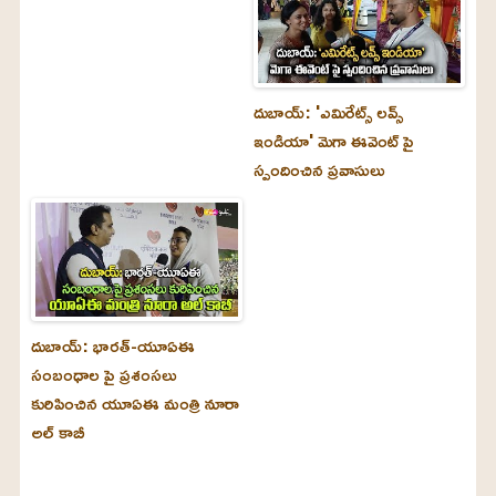
దుబాయ్‌: 'ఎమిరేట్స్ లవ్స్
ఇండియా' మెగా ఈవెంట్ పై
స్పందించిన ప్రవాసులు
దుబాయ్‌: భారత్-యూఏఈ
సంబంధాల పై ప్రశంసలు
కురిపించిన యూఏఈ మంత్రి నూరా
అల్‌ కాబీ