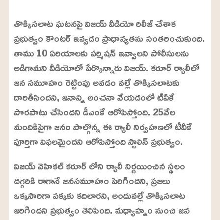
L
o
/
U
a
తొక్కిసలాట ఘటనపై విజయ్ వీడియో రిలీజ్ చేశాక
n
d
m
e
ప్రభుత్వం కౌంటర్ ఇవ్వడం ప్రాధాన్యతను సంతరించుకుంది.
u
d
t
:
తాము 10 ఏరియాలకు పర్మిషన్ ఇవ్వాలని పోలీసులను
e
2
4
అడిగామని వీడియోలో పేర్కొన్నారు విజయ్. కరూర్ ర్యాలీలో
.
6
జన సమూహం రెట్టింపు అవడం వల్లే తొక్కిసలాటకు
3
%
దారితీసిందని, జనాన్ని అంచనా వేయడంలో టీవీకే
పొరపాటు చేసిందని డీఎంకే ఆరోపిస్తోంది. 25వేల
మందికిపైగా జనం పాల్గొన్న ఈ ర్యాలీ నిర్వహణలో టీవీకే
పూర్తిగా విఫలమైందని ఆరోపిస్తోంది స్టాలిన్ ప్రభుత్వం.
విజయ్ వెహికల్ కరూర్ లోని ర్యాలీ నిర్ణయించిన స్థలం
దగ్గరికి రాగానే జనసమూహం పెరిగిందని, ప్రజలు
ఒక్కసారిగా పక్కకు కదిలారని, అందువల్లే తొక్కిసలాట
జరిగిందని ప్రభుత్వం తెలిపింది. మధ్యాహ్నం నుంచి జన