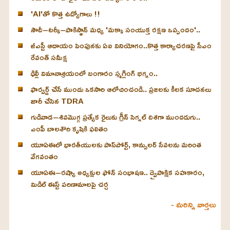
'AI'తో కొత్త ఉద్యోగాలు !!
సౌదీ–టర్కీ–పాకిస్థాన్ మధ్య 'మక్కా సంయుక్త రక్షణ ఒప్పందం'..
జీఎస్టీ ఆదాయం పెంపునకు ఏఐ వినియోగం..కొత్త కార్యాచరణపై సీఎం
రేవంత్ సమీక్ష
ఢిల్లీ విమానాశ్రయంలో బంగారం స్మగ్లింగ్ భగ్నం..
ఫార్వర్డ్ చేసే ముందు ఒకసారి ఆలోచించండి.. ప్రజలకు కీలక సూచనలు
జారీ చేసిన TDRA
గుడివాడ–శివమొగ్గ ప్రత్యేక రైలుకు గ్రీన్ సిగ్నల్ దిశగా ముందడుగు..
ఎంపీ బాలశౌరి కృషికి ఫలితం
యూఏఈలో భారతీయులకు పాస్‌పోర్ట్, కాన్సులర్ సేవలను మరింత
వేగవంతం
యూఏఈ–రష్యా అధ్యక్షుల ఫోన్ సంభాషణ.. ద్వైపాక్షిక సహకారం,
మిడిల్ ఈస్ట్ పరిణామాలపై చర్చ
- మరిన్ని వార్తలు