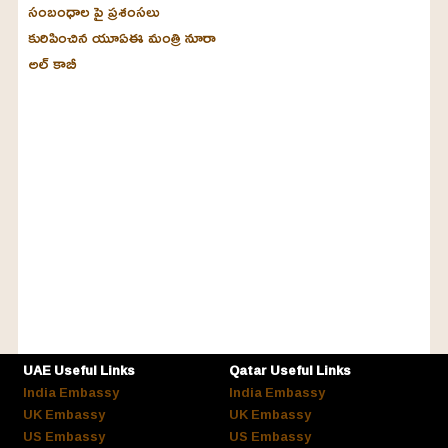
సంబంధాల పై ప్రశంసలు
కురిపించిన యూఏఈ మంత్రి నూరా
అల్‌ కాబీ
UAE Useful Links
Qatar Useful Links
India Embassy
India Embassy
UK Embassy
UK Embassy
US Embassy
US Embassy