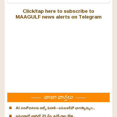
Click/tap here to subscribe to
MAAGULF news alerts on Telegram
తాజా వార్తలు
AI పరిశోధనలకు బిట్స్ పిలానీ–ఐఏఐఆర్‌వో భాగస్వామ్యం..
అమెరికాలో జూలైలో 23 వేల ఉద్యోగాల కోత..