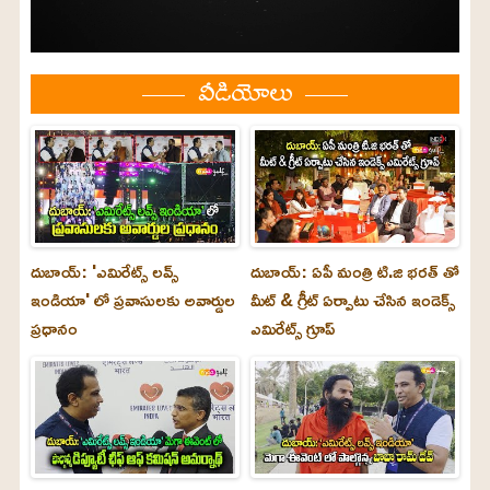
వీడియోలు
దుబాయ్: 'ఎమిరేట్స్ లవ్స్
దుబాయ్: ఏపీ మంత్రి టి.జి భరత్ తో
ఇండియా' లో ప్రవాసులకు అవార్డుల
మీట్ & గ్రీట్ ఏర్పాటు చేసిన ఇండెక్స్
ప్రధానం
ఎమిరేట్స్ గ్రూప్