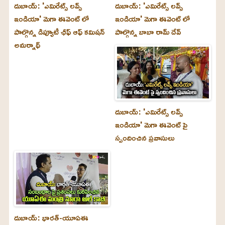
దుబాయ్‌: 'ఎమిరేట్స్ లవ్స్
దుబాయ్‌: 'ఎమిరేట్స్ లవ్స్
ఇండియా' మెగా ఈవెంట్ లో
ఇండియా' మెగా ఈవెంట్ లో
పాల్గొన్న డిప్యూటీ ఛీఫ్ ఆఫ్ కమిషన్
పాల్గొన్న బాబా రామ్ దేవ్
అమర్నాథ్
దుబాయ్‌: 'ఎమిరేట్స్ లవ్స్
ఇండియా' మెగా ఈవెంట్ పై
స్పందించిన ప్రవాసులు
దుబాయ్‌: భారత్-యూఏఈ