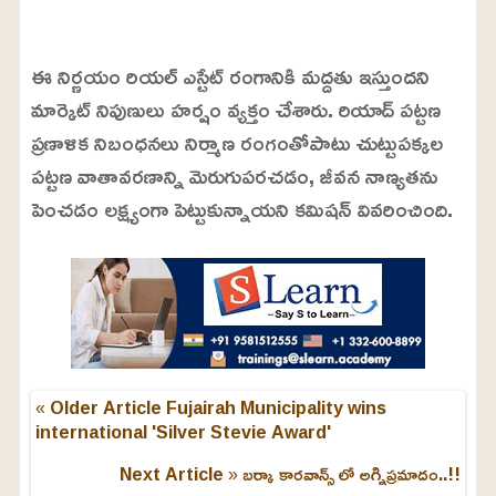
L
o
/
U
a
ఈ నిర్ణయం రియల్ ఎస్టేట్ రంగానికి మద్దతు ఇస్తుందని
n
d
m
e
మార్కెట్ నిపుణులు హర్షం వ్యక్తం చేశారు. రియాద్ పట్టణ
u
d
t
:
ప్రణాళిక నిబంధనలు నిర్మాణ రంగంతోపాటు చుట్టుపక్కల
e
2
4
పట్టణ వాతావరణాన్ని మెరుగుపరచడం, జీవన నాణ్యతను
.
6
పెంచడం లక్ష్యంగా పెట్టుకున్నాయని కమిషన్ వివరించింది.
3
%
« Older Article
Fujairah Municipality wins
international 'Silver Stevie Award'
Next Article »
బర్కా కారవాన్స్ లో అగ్నిప్రమాదం..!!