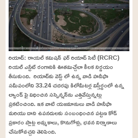
రియాద్: రాయల్ కమిషన్ ఫర్ రియాద్ సిటీ (RCRC)
రియల్ ఎస్టేట్ రంగానికి ఊతమిచ్చేలా కీలక నిర్ణయం
తీసుకుంది. రియాద్‌కు వెస్ట్ లో ఉన్న వాడి హనీఫా
సమీపంలోని 33.24 చదరపు కిలోమీటర్ల విస్తీర్ణంలో ఉన్న
ల్యాండ్ పై విధించిన సస్పెన్షన్‌ను ఎత్తివేస్తున్నట్లు
ప్రకటించింది. ఇక వాటి యజమానులు వాడి హనీఫా
మరియు దాని ఉపనదులకు సంబంధించిన పట్టణ కోడ్
ప్రకారం ప్లాట్ల అమ్మకాలు, కొనుగోళ్లు, భవన నిర్మాణాలు
చేసుకోవచ్చని తెలిపింది.