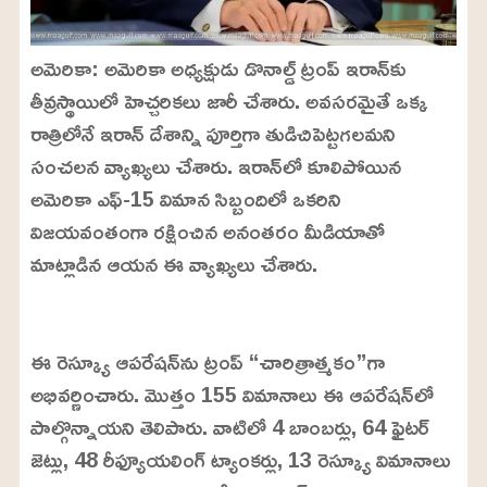
అమెరికా: అమెరికా అధ్యక్షుడు డొనాల్డ్ ట్రంప్ ఇరాన్‌కు
తీవ్రస్థాయిలో హెచ్చరికలు జారీ చేశారు. అవసరమైతే ఒక్క
రాత్రిలోనే ఇరాన్ దేశాన్ని పూర్తిగా తుడిచిపెట్టగలమని
సంచలన వ్యాఖ్యలు చేశారు. ఇరాన్‌లో కూలిపోయిన
అమెరికా ఎఫ్-15 విమాన సిబ్బందిలో ఒకరిని
విజయవంతంగా రక్షించిన అనంతరం మీడియాతో
మాట్లాడిన ఆయన ఈ వ్యాఖ్యలు చేశారు.
L
o
/
U
a
ఈ రెస్క్యూ ఆపరేషన్‌ను ట్రంప్ “చారిత్రాత్మకం”గా
n
d
m
e
అభివర్ణించారు. మొత్తం 155 విమానాలు ఈ ఆపరేషన్‌లో
u
d
t
:
పాల్గొన్నాయని తెలిపారు. వాటిలో 4 బాంబర్లు, 64 ఫైటర్
e
2
4
జెట్లు, 48 రీఫ్యూయలింగ్ ట్యాంకర్లు, 13 రెస్క్యూ విమానాలు
.
6