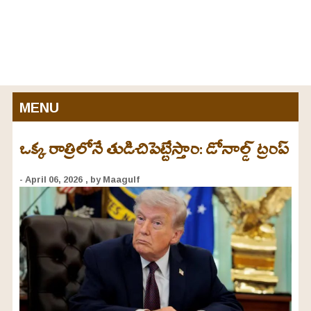
MENU
ఒక్క రాత్రిలోనే తుడిచిపెట్టేస్తాం: డోనాల్డ్ ట్రంప్
- April 06, 2026
, by Maagulf