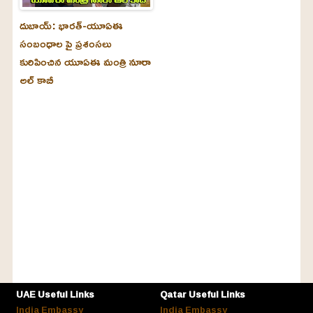
దుబాయ్‌: భారత్-యూఏఈ
సంబంధాల పై ప్రశంసలు
కురిపించిన యూఏఈ మంత్రి నూరా
అల్‌ కాబీ
UAE Useful Links
Qatar Useful Links
India Embassy
India Embassy