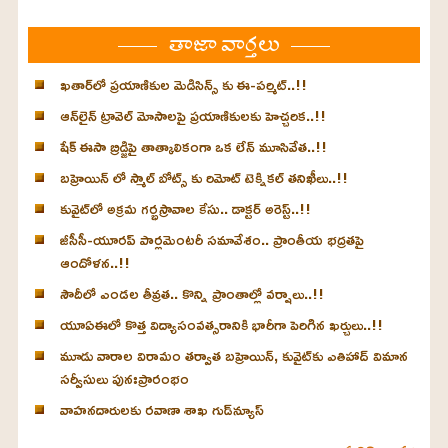
తాజా వార్తలు
ఖతార్‌లో ప్రయాణికుల మెడిసిన్స్ కు ఈ-పర్మిట్..!!
ఆన్‌లైన్ ట్రావెల్ మోసాలపై ప్రయాణికులకు హెచ్చరిక..!!
షేక్ ఈసా బ్రిడ్జిపై తాత్కాలికంగా ఒక లేన్ మూసివేత..!!
బహ్రెయిన్ లో స్మాల్ బోట్స్ కు రిమోట్ టెక్నికల్ తనిఖీలు..!!
కువైట్‌లో అక్రమ గర్భస్రావాల కేసు.. డాక్టర్ అరెస్ట్..!!
జీసీసీ-యూరప్ పార్లమెంటరీ సమావేశం.. ప్రాంతీయ భద్రతపై
ఆందోళన..!!
సౌదీలో ఎండల తీవ్రత.. కొన్ని ప్రాంతాల్లో వర్షాలు..!!
యూఏఈలో కొత్త విద్యాసంవత్సరానికి భారీగా పెరిగిన ఖర్చులు..!!
మూడు వారాల విరామం తర్వాత బహ్రెయిన్, కువైట్‌కు ఎతిహాద్ విమాన
సర్వీసులు పునఃప్రారంభం
వాహనదారులకు రవాణా శాఖ గుడ్‌న్యూస్