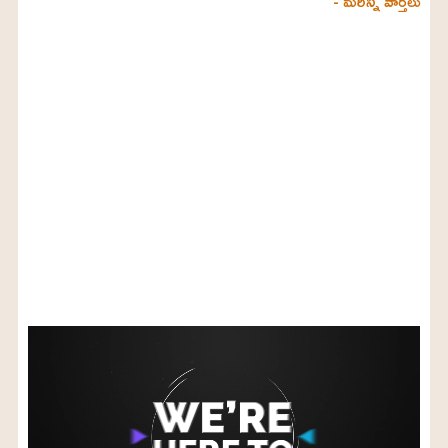
- మరిన్ని వార్తలు