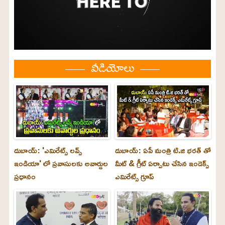
వీడియోలు
దుబాయ్: 'ఎమిరేట్స్ లవ్స్
దుబాయ్: ఏపీ మంత్రి టి.జి భరత్ తో
ఇండియా' లో ప్రవాసులకు అవార్డుల
మీట్ & గ్రీట్ ఏర్పాటు చేసిన ఇండెక్స్
ప్రధానం
ఎమిరేట్స్ గ్రూప్