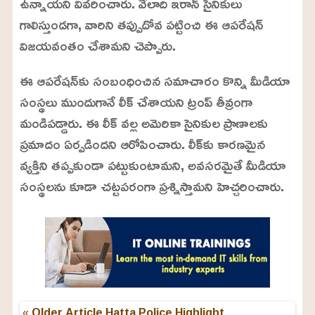
ఉన్నాయని వివరించారు. వేలాది ఇరాన్ సైనికులు
3
%
గాలిస్తుండగా, వారిని తప్పుదోవ పట్టించి ఈ ఆపరేషన్
విజయవంతం చేశామని చెప్పారు.
ఈ ఆపరేషన్‌కు సంబంధించిన సమాచారం కొన్ని మీడియా
సంస్థలు ముందుగానే లీక్ చేశాయని ట్రంప్ తీవ్రంగా
మండిపడ్డారు. ఈ లీక్ వల్ల అమెరికా సైనికుల ప్రాణాలకు
ప్రమాదం ఏర్పడిందని ఆరోపించారు. లీక్‌కు కారణమైన
వ్యక్తిని తప్పకుండా పట్టుకుంటామని, అవసరమైతే మీడియా
సంస్థలను కూడా చట్టపరంగా ప్రశ్నిస్తామని హెచ్చరించారు.
« Older Article
Hatta Police Highlight