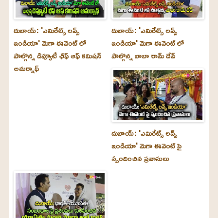
దుబాయ్‌: 'ఎమిరేట్స్ లవ్స్
దుబాయ్‌: 'ఎమిరేట్స్ లవ్స్
ఇండియా' మెగా ఈవెంట్ లో
ఇండియా' మెగా ఈవెంట్ లో
పాల్గొన్న డిప్యూటీ ఛీఫ్ ఆఫ్ కమిషన్
పాల్గొన్న బాబా రామ్ దేవ్
అమర్నాథ్
దుబాయ్‌: 'ఎమిరేట్స్ లవ్స్
ఇండియా' మెగా ఈవెంట్ పై
స్పందించిన ప్రవాసులు