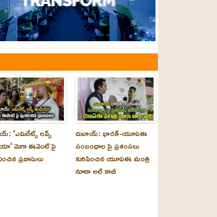
్‌: 'ఎమిరేట్స్ లవ్స్
దుబాయ్‌: భారత్-యూఏఈ
యా' మెగా ఈవెంట్ పై
సంబంధాల పై ప్రశంసలు
దించిన ప్రవాసులు
కురిపించిన యూఏఈ మంత్రి
నూరా అల్‌ కాబీ