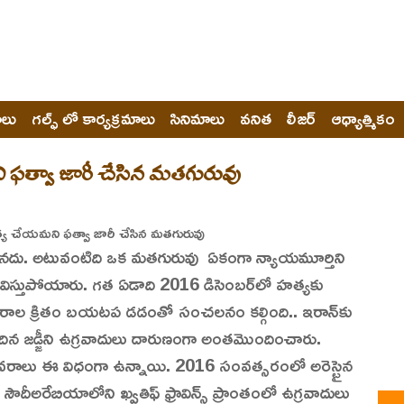
ోలు
గల్ఫ్ లో కార్యక్రమాలు
సినిమాలు
వనిత
లీజర్
ఆధ్యాత్మికం
 ఫత్వా జారీ చేసిన మతగురువు
ు. అటువంటిది ఒక మతగురువు ఏకంగా న్యాయమూర్తిని
స్తుపోయారు. గత ఏడాది 2016 డిసెంబర్‌లో హత్యకు
వారాల క్రితం బయటప డడంతో సంచలనం కల్గింది.. ఇరాన్‌కు
దిన జడ్జీని ఉగ్రవాదులు దారుణంగా అంతమొందించారు.
రాలు ఈ విధంగా ఉన్నాయి. 2016 సంవత్సరంలో అరెస్టైన
ౌదీఅరేబియాలోని ఖ్వతిఫ్ ఫ్రావిన్స్ ప్రాంతంలో ఉగ్రవాదులు