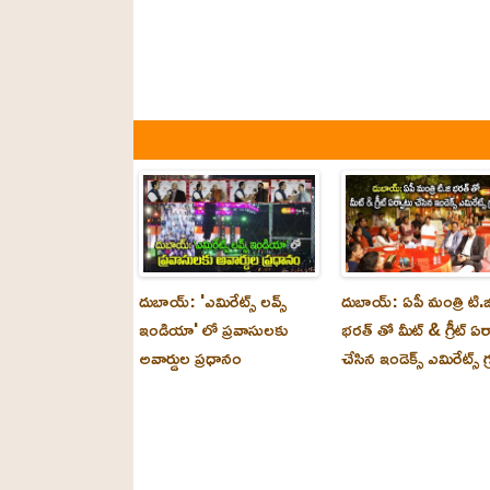
దుబాయ్: 'ఎమిరేట్స్ లవ్స్
దుబాయ్: ఏపీ మంత్రి టి.జ
ఇండియా' లో ప్రవాసులకు
భరత్ తో మీట్ & గ్రీట్ ఏర
అవార్డుల ప్రధానం
చేసిన ఇండెక్స్ ఎమిరేట్స్ గ్