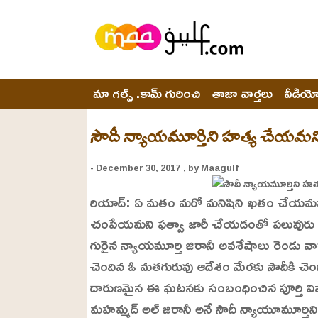
మా గల్ఫ్ .కామ్ గురించి
తాజా వార్తలు
వీడియ
సౌదీ న్యాయమూర్తిని హత్య చేయమని
- December 30, 2017
, by Maagulf
రియాద్: ఏ మతం మరో మనిషిని ఖతం చేయమనద
చంపేయమని ఫత్వా జారీ చేయడంతో పలువురు వి
గురైన న్యాయమూర్తి జిరానీ అవశేషాలు రెండు 
చెందిన ఓ మతగురువు ఆదేశం మేరకు సౌదీకి చెం
దారుణమైన ఈ ఘటనకు సంబంధించిన పూర్తి వివ
మహమ్మద్ అల్ జిరానీ అనే సౌదీ న్యాయూమూర్తిని స