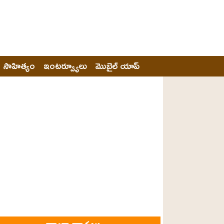
సాహిత్యం
ఇంటర్వ్యూలు
మొబైల్ యాప్