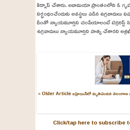
కిడ్నాప్ చేశారు. అవామియా ప్రాంతంలోని ఓ గృ
నిర్భంధించేందుకు అవస్థలు పడిన ఉగ్రవాదులు వ
దీంతో న్యాయమూర్తిని చంపేయాలంటే టెర్రరిస్ట్
ఉగ్రవాదులు న్యాయమూర్తిని హత్య చేశారని అశ్రఖ్ 
L
o
/
U
a
n
d
m
e
u
d
t
:
e
2
2
.
9
9
« Older Article
బహ్రెయిన్‌లో మృతిచెందిన తెలంగాణ 
%
Click/tap here to subscribe