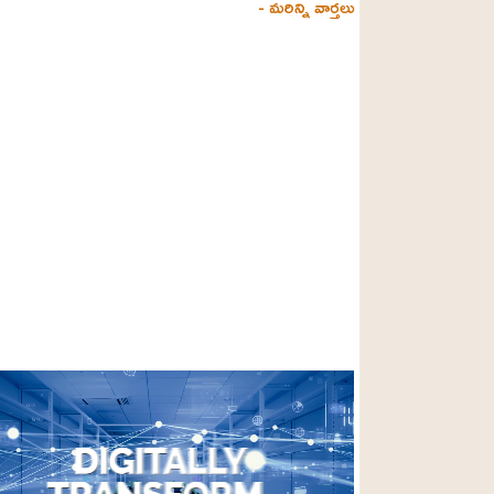
- మరిన్ని వార్తలు