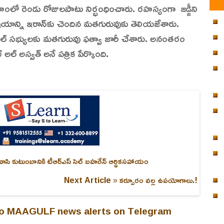
హంలో రెండు రోజులపాటు నిర్భంధించారు. రహస్యంగా జడ్జీని
ిషయాన్ని ఇరాన్‌కు చెందిన మతగురువుకు తెలియజేశారు.
 సెల్ సభ్యులకు మతగురువు ఫత్వా జారీ చేశారు. అనంతరం
అల్ అస్వత్ అనే పత్రిక పేర్కొంది.
వాసి కుటుంబానికి టీఆర్ఎస్ సెల్ బహరేన్ ఆర్ధికసహాయం
Next Article »
కర్పూరం వల్ల ఉపయోగాలు.!
 to MAAGULF news alerts on Telegram