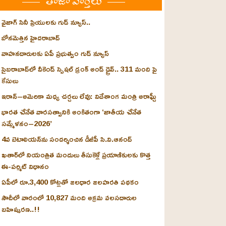
తాజా వార్తలు
వైజాగ్ సినీ ప్రియులకు గుడ్ న్యూస్..
బోనమెత్తిన హైదరాబాద్
వాహనదారులకు ఏపీ ప్రభుత్వం గుడ్ న్యూస్
సైబరాబాద్‌లో వీకెండ్ స్పెషల్ డ్రంక్‌ అండ్‌ డ్రైవ్‌.. 311 మంది పై
కేసులు
ఇరాన్‌–అమెరికా మధ్య చర్చలు లేవు: విదేశాంగ మంత్రి అరాఘ్చీ
భారత చేనేత వారసత్వానికి అంకితంగా ‘జాతీయ చేనేత
సమ్మేళనం–2026’
4వ బెటాలియన్‌ను సందర్శించిన డీజీపీ సి.వి.ఆనంద్
ఖతార్‌లో నియంత్రిత మందులు తీసుకెళ్లే ప్రయాణికులకు కొత్త
ఈ-పర్మిట్ విధానం
ఏపీలో రూ.3,400 కోట్లతో జలధార జలహరతి పథకం
సౌదీలో వారంలో 10,827 మంది అక్రమ వలసదారుల
బహిష్కరణ..!!