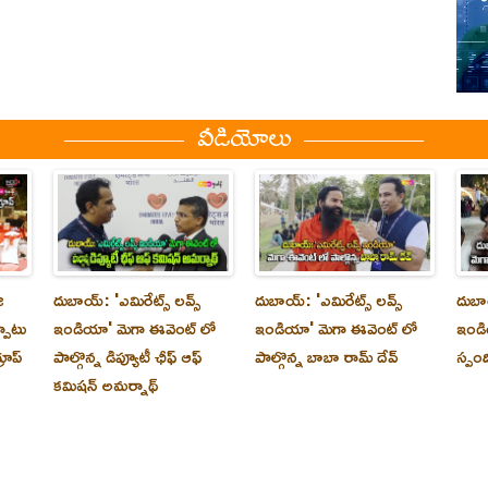
వీడియోలు
ి
దుబాయ్‌: 'ఎమిరేట్స్ లవ్స్
దుబాయ్‌: 'ఎమిరేట్స్ లవ్స్
దుబాయ
్పాటు
ఇండియా' మెగా ఈవెంట్ లో
ఇండియా' మెగా ఈవెంట్ లో
ఇండి
రూప్
పాల్గొన్న డిప్యూటీ ఛీఫ్ ఆఫ్
పాల్గొన్న బాబా రామ్ దేవ్
స్పం
కమిషన్ అమర్నాథ్