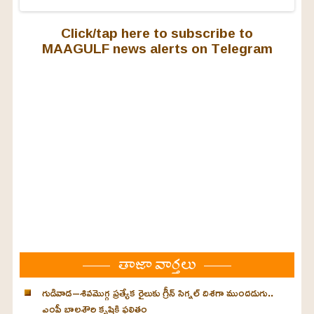
Click/tap here to subscribe to
MAAGULF news alerts on Telegram
తాజా వార్తలు
గుడివాడ–శివమొగ్గ ప్రత్యేక రైలుకు గ్రీన్ సిగ్నల్ దిశగా ముందడుగు..
ఎంపీ బాలశౌరి కృషికి ఫలితం