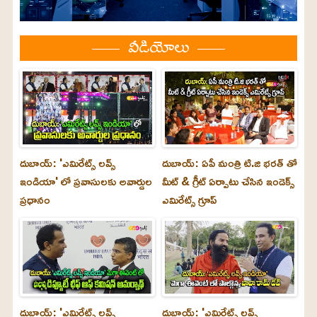
వీడియోలు
దుబాయ్: 'ఎమిరేట్స్ లవ్స్
దుబాయ్: ఏపీ మంత్రి టి.జి భరత్ తో
ఇండియా' లో ప్రవాసులకు అవార్డుల
మీట్ & గ్రీట్ ఏర్పాటు చేసిన ఇండెక్స్
ప్రధానం
ఎమిరేట్స్ గ్రూప్
దుబాయ్‌: 'ఎమిరేట్స్ లవ్స్
దుబాయ్‌: 'ఎమిరేట్స్ లవ్స్