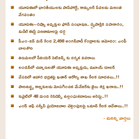
యూఏఈలో భారతీయులకు పాస్‌పోర్ట్, కాన్సులర్ సేవలను మరింత
వేగవంతం
యూఏఈ–రష్యా అధ్యక్షుల ఫోన్ సంభాషణ.. ద్వైపాక్షిక సహకారం,
మిడిల్ ఈస్ట్ పరిణామాలపై చర్చ
పీఎం-జన్ మన్ కింద 2,498 అంగన్‌వాడీ కేంద్రాలకు ఆమోదం: ఎంపీ
బాలశౌరి
తిరుమలలో సీనియర్ సిటిజన్స్ కు దర్శన వివరాలు
లండన్‌లో చిన్నారులతో యూఏఈ అధ్యక్షుడు, దుబాయ్ రూలర్
వేసవిలో ఆహార భద్రతపై ఖతార్ ఆరోగ్య శాఖ కీలక సూచనలు..!!
పారిశుద్ధ్య కార్మికులను మోసగించిన మేనేజర్‌కు జైలు శిక్ష ఖరారు..!!
కువైట్‌లో 48 మంది రెసిడెన్సీ ఉల్లంఘనదారులు అరెస్టు..!!
ఎండ్ ఆఫ్ సర్వీస్ ప్రయోజనాల చెల్లింపులపై ఒమాన్ కీలక ఆదేశాలు..!!
- మరిన్ని వార్తలు