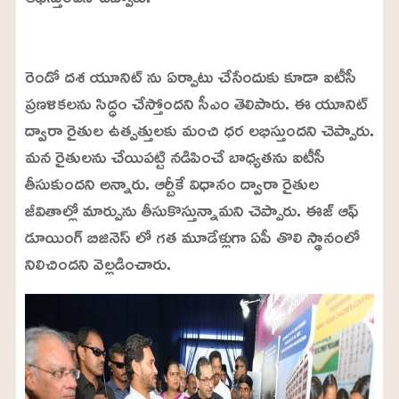
L
o
/
U
a
రెండో దశ యూనిట్ ను ఏర్పాటు చేసేందుకు కూడా ఐటీసీ
n
d
m
e
ప్రణళికలను సిద్ధం చేస్తోందని సీఎం తెలిపారు. ఈ యూనిట్
u
d
t
:
ద్వారా రైతుల ఉత్పత్తులకు మంచి ధర లభిస్తుందని చెప్పారు.
e
2
4
మన రైతులను చేయిపట్టి నడిపించే బాధ్యతను ఐటీసీ
.
6
తీసుకుందని అన్నారు. ఆర్బీకే విధానం ద్వారా రైతుల
3
%
జీవితాల్లో మార్పును తీసుకొస్తున్నామని చెప్పారు. ఈజ్ ఆఫ్
డూయింగ్ బిజినెస్ లో గత మూడేళ్లుగా ఏపీ తొలి స్థానంలో
నిలిచిందని వెల్లడించారు.