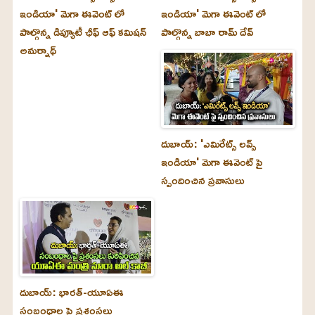
ఇండియా' మెగా ఈవెంట్ లో
ఇండియా' మెగా ఈవెంట్ లో
పాల్గొన్న డిప్యూటీ ఛీఫ్ ఆఫ్ కమిషన్
పాల్గొన్న బాబా రామ్ దేవ్
అమర్నాథ్
దుబాయ్‌: 'ఎమిరేట్స్ లవ్స్
ఇండియా' మెగా ఈవెంట్ పై
స్పందించిన ప్రవాసులు
దుబాయ్‌: భారత్-యూఏఈ
సంబంధాల పై ప్రశంసలు