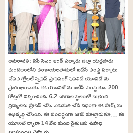
అమరావతి: ఏపీ సిఎం జగన్‌ పల్నాడు జిల్లా యడ్లపాడు
మండలంలోని వంకాయలపాడులో ఐటీసీ సంస్థ ఏర్పాటు
చేసిన గ్లోబల్ స్పైసెస్ ప్రాసెసింగ్ ఫెసిలిటీ యూనిట్ ను
ప్రారంభించారు. ఈ యూనిట్ ను ఐటీసీ సంస్థ రూ. 200
కోట్లతో నిర్మించింది. 6.2 ఎకరాల స్థలంలో సుగంధ
ద్రవ్యాలను ప్రాసెస్ చేసి, ఎగుమతి చేసే విధంగా ఈ పార్క్ ను
అభివృద్ధి చేసింది. ఈ సందర్భంగా జగన్ మాట్లాడుతూ… ఈ
యూనిట్ ద్వారా 14 వేల మంది రైతులకు ఉపాధి
లభిస్తుందని చెప్పారు.