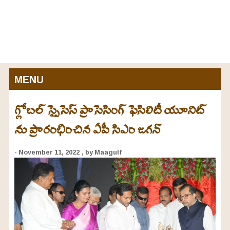
MENU
గ్లోబల్ స్పైసెస్ ప్రాసెసింగ్ ఫెసిలిటీ యూనిట్
ను ప్రారంభించిన ఏపీ సిఎం జగన్
- November 11, 2022
, by Maagulf