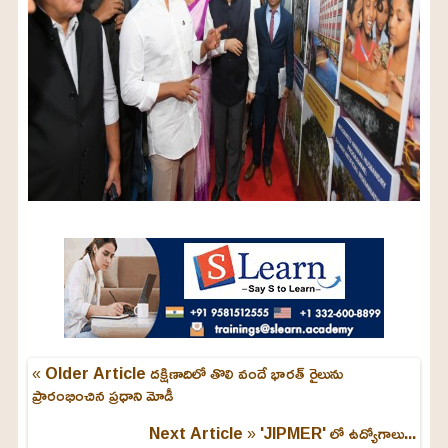
« Older Article
దక్షిణాదిలో తొలి వందే భారత్ రైలును
ప్రారంభించిన ప్రధాని మోడీ
Next Article »
'JIPMER' లో ఉద్యోగాలు...