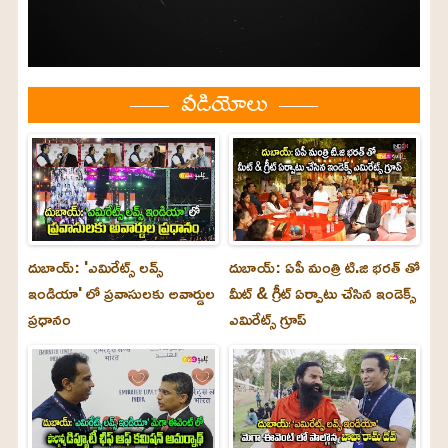
వీడియోలు
దుబాయ్: 'ఎమిరేట్స్ లవ్స్
దుబాయ్: ఏపీ మంత్రి టి.జి భరత్ తో
ఇండియా' లో ప్రవాసులకు అవార్డుల
మీట్ & గ్రీట్ ఏర్పాటు చేసిన ఇండెక్స్
ప్రధానం
ఎమిరేట్స్ గ్రూప్