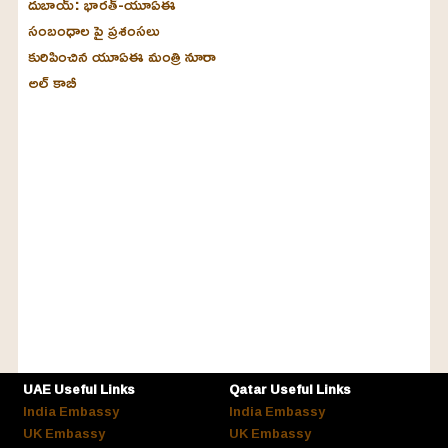
దుబాయ్‌: భారత్-యూఏఈ
సంబంధాల పై ప్రశంసలు
కురిపించిన యూఏఈ మంత్రి నూరా
అల్‌ కాబీ
UAE Useful Links
Qatar Useful Links
India Embassy
India Embassy
UK Embassy
UK Embassy