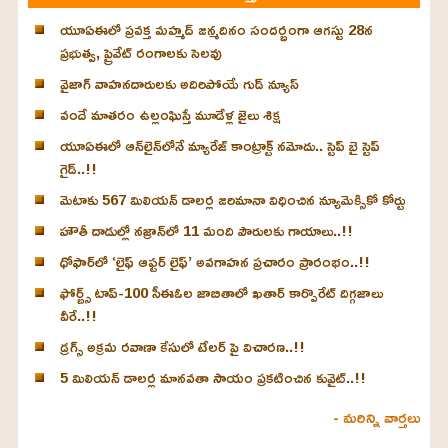
యూఏఈలో ప్రవక్త మహ్మద్ జన్మదినం సందర్భంగా ఆగస్టు 28న
ప్రభుత్వ, ప్రైవేట్ రంగాలకు సెలవు
వైజాగ్ వాహనదారులకు అదిరిపోయే గుడ్ న్యూస్
వందే మాతరం ఉల్లంఘిస్తే మూడేళ్ల జైలు శిక్ష
యూఏఈలో ఆన్‌లైన్‌లోనే మ్యారేజ్ కాంట్రాక్ట్ నమోదు.. స్టెప్ బై స్టెప్
గైడ్..!!
మెటాకు 567 మిలియన్ డాలర్ల జరిమానా విధించిన న్యూమెక్సికో కోర్టు
హౌతీ దాడుల్లో నజ్రాన్‌లో 11 మంది పౌరులకు గాయాలు..!!
ధోఫార్‌లో ‘లైఫ్ ఆఫ్టర్ లైఫ్’ అవగాహన ప్రచారం ప్రారంభం..!!
ఫోర్బ్స్ టాప్-100 సీఈఓల జాబితాలో ఖతార్‌ కార్పొరేట్ దిగ్గజాలు
వీరే..!!
డ్రగ్స్ అక్రమ రవాణా కేసులో టేలర్ పై విచారణ..!!
5 మిలియన్ డాలర్ల మానవతా సాయం ప్రకటించిన కువైట్..!!
- మరిన్ని వార్తలు