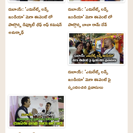
దుబాయ్‌: 'ఎమిరేట్స్ లవ్స్
దుబాయ్‌: 'ఎమిరేట్స్ లవ్స్
ఇండియా' మెగా ఈవెంట్ లో
ఇండియా' మెగా ఈవెంట్ లో
పాల్గొన్న డిప్యూటీ ఛీఫ్ ఆఫ్ కమిషన్
పాల్గొన్న బాబా రామ్ దేవ్
అమర్నాథ్
దుబాయ్‌: 'ఎమిరేట్స్ లవ్స్
ఇండియా' మెగా ఈవెంట్ పై
స్పందించిన ప్రవాసులు