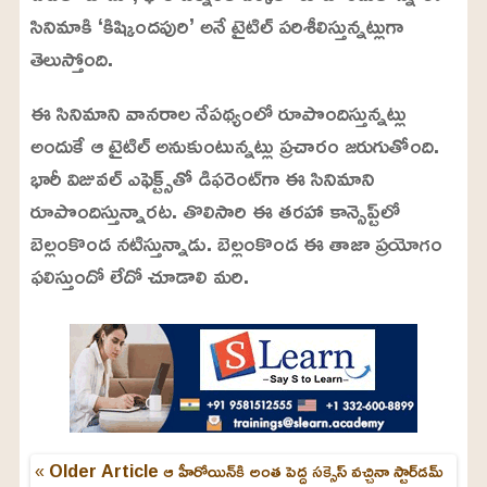
సినిమాకి ‘కిష్కిందపురి’ అనే టైటిల్ పరిశీలిస్తున్నట్లుగా
తెలుస్తోంది.
ఈ సినిమాని వానరాల నేపథ్యంలో రూపొందిస్తున్నట్లు
అందుకే ఆ టైటిల్ అనుకుంటున్నట్లు ప్రచారం జరుగుతోంది.
భారీ విజువల్ ఎఫెక్ట్స్‌తో డిఫరెంట్‌గా ఈ సినిమాని
రూపొందిస్తున్నారట. తొలిసారి ఈ తరహా కాన్సెప్ట్‌లో
బెల్లంకొండ నటిస్తున్నాడు. బెల్లంకొండ ఈ తాజా ప్రయోగం
ఫలిస్తుందో లేదో చూడాలి మరి.
« Older Article
ఆ హీరోయిన్‌కి అంత పెద్ద సక్సెస్ వచ్చినా స్టార్‌డమ్