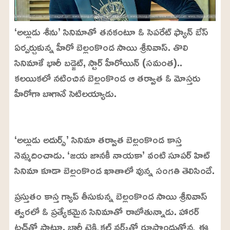
‘అల్లుడు శీను’ సినిమాతో తనకంటూ ఓ సెపరేట్ ఫ్యాన్ బేస్
ఏర్పర్చుకున్న హీరో బెల్లంకొండ సాయి శ్రీనివాస్. తొలి
సినిమాకే భారీ బడ్జెట్, స్టార్ హీరోయిన్ (సమంత)..
కలయికలో నటించిన బెల్లంకొండ ఆ తర్వాత ఓ మోస్తరు
హీరోగా బాగానే సెటిలయ్యాడు.
L
o
/
U
a
‘అల్లుడు అదుర్స్’ సినిమా తర్వాత బెల్లంకొండ కాస్త
n
d
m
e
నెమ్మదించాడు. ‘జయ జానకీ నాయకా’ వంటి సూపర్ హిట్
u
d
t
:
సినిమా కూడా బెల్లంకొండ ఖాతాలో వున్న సంగతి తెలిసిందే.
e
2
4
.
ప్రస్తుతం కాస్త గ్యాప్ తీసుకున్న బెల్లంకొండ సాయి శ్రీనివాస్
6
3
%
త్వరలో ఓ ప్రత్యేకమైన సినిమాతో రాబోతున్నాడు. హారర్
టచ్‌తో పాటూ, భారీ టెక్నికల్ వర్క్‌తో రూపొందుతోన్న ఈ