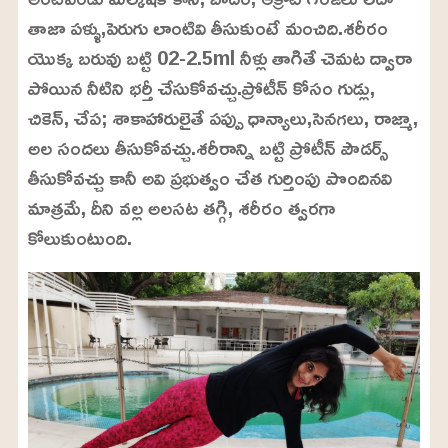
తాజా పళ్ళు,పెరుగు లాంటివి తీసుకుంటే మంచిది.శరీరం
యొక్క బరువు బట్టి 02-2.5ml నీళ్లు తాగితే చెమట ద్వారా
పోయిన నీటిని భర్తీ చేసుకోవచ్చు.ప్రోటీన్‌ కోసం గుడ్లు,
చికెన్‌, చేప; శాకాహారులైతే పప్పు ధాన్యాలు,సెనగలు, రాజ్మా,
అల సందలు తీసుకోవచ్చు.శరీరాన్ని బట్టి ప్రోటీన్ పౌడర్స్
తీసుకోవచ్చు కానీ అవి ప్రభుత్వం చేత గుర్తింపు పొందినవి
మాత్రమే, దీని వల్ల అలసట తగ్గి, శరీరం త్వరగా
కోలుకుంటుంది.