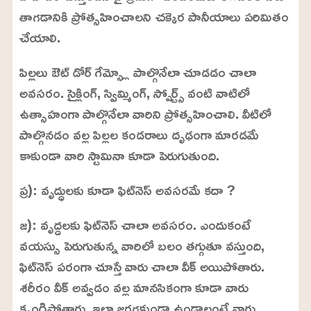
తాగడానికి ప్రోత్సహించాలని చక్కెర పానీయాలు పరిమితం
చేయాలి.
పిల్లలు ఔట్ డోర్ గేమ్స్లో పాల్గొనేలా చూడడం చాలా
అవసరం. సైక్లింగ్, స్విమ్మింగ్, స్పోర్ట్స్ వంటి వాటిలో
ఉత్సాహంగా పాల్గొనేలా వారిని ప్రోత్సహించాలి. వీటిలో
పాల్గొనడం వల్ల పిల్లల కండరాలు దృఢంగా మారడమే
కాకుండా వారి స్టామినా కూడా పెరుగుతుంది.
ప్ర): వృద్ధులకు కూడా ఫిట్‌నెస్ అవసరమే కదా ?
జ): వృద్దలకు ఫిట్‌నెస్ చాలా అవసరం. ఎందుకంటే
వయస్సు పెరుగుతున్న వారిలో బలం తగ్గుతూ వస్తుంది,
ఫిట్‌నెస్ పరంగా చూస్తే వారు చాలా వీక్ అయిపోతారు.
శరీరం వీక్ అవ్వడం వల్ల మానసికంగా కూడా వారు
కృంగిపోతారు. ఇలా జరగకుండా ఉండాలంటే వారు