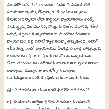
పంచుకోవాలి. మన అలవాట్లు, మనం ఏ సమయానికి
పడుకుంటున్నాము, లేస్తున్నాం. 8 గంటలు విశ్రాంతి
తీసుకుంటున్నామా లేదా కార్డియో వ్యాయామాలు లంగ్స్
సామర్థ్యాన్ని పెంచడానికి, కొవ్వును కరిగించడానికి, శరీర
బరువు తగ్గడానికి వ్యాయామాలు ఉపయోగపడతాయి.
వ్యాయామం వల్ల అనారోగ్యాల ముప్పు తప్పుతుంది. అలాగే
శరీర నిర్మాణంలో వ్యాయాయం కీలకమైన పాత్ర పోషిస్తుంది.
ఇదంతా ఒక ప్రణాళిక ప్రకారంగా చేయాలి.వ్యాయామం
రోజూ చేయడం వల్ల శరీరానికి చాలా రకాల ప్రయోజనాలు
లభిస్తాయి. ముఖ్యంగా అనారోగ్య సమస్యలు
దూరమవుతాయి. శరీరం ఫిట్‌గా కూడా మారుతుంది.
ప్ర): ఏ వయసు వారికి ఎలాంటి ఫిట్‌నెస్ అవసరం ?
జ): ఏ వయసు వారైనా ఫిట్‌గా ఉండటానికి తీసుకునే
ఆహారం కూడా అంతే శక్తిని ఇచ్చేది, ఆరోగ్యాన్ని పెంచేదిగా