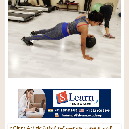
« Older Article
3 గ్లోబల్ హెల్త్ అవార్డులను అందుకున్న ఒమన్‌