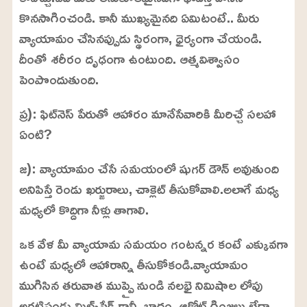
కొనసాగించండి. కానీ ముఖ్యమైనది ఏమిటంటే.. మీరు
వ్యాయామం చేసినప్పుడు స్థిరంగా, ధైర్యంగా చేయండి.
దీంతో శరీరం దృఢంగా ఉంటుంది. ఆత్మవిశ్వాసం
పెంపొందుతుంది.
ప్ర): ఫిట్‌నెస్ పేరుతో ఆహారం మానేసేవారికి మీరిచ్చే సలహా
ఏంటి?
జ): వ్యాయామం చేసే సమయంలో షుగర్ డౌన్ అవుతుంది
అనిపిస్తే రెండు ఖర్జురాలు, చాక్లెట్ తీసుకోవాలి.అలాగే మధ్య
మధ్యలో కొద్దిగా నీళ్లు తాగాలి.
ఒక వేళ మీ వ్యాయామ సమయం గంటన్నర కంటే ఎక్కువగా
ఉంటే మధ్యలో ఆహారాన్ని తీసుకోకండి.వ్యాయామం
ముగిసిన తరువాత ముప్పై నుండి నలభై నిమిషాల లోపు
అరటిపండు మిల్క్‌షేక్‌ కానీ, బాదం, ఆక్రోట్‌ గింజలు లేదా