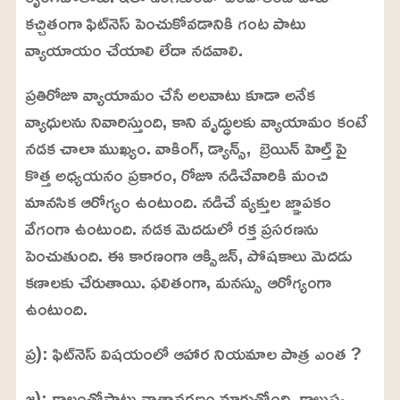
కచ్చితంగా ఫిట్‌నెస్ పెంచుకోవడానికి గంట పాటు
వ్యాయాయం చేయాలి లేదా నడవాలి.
ప్రతిరోజూ వ్యాయామం చేసే అలవాటు కూడా అనేక
వ్యాధులను నివారిస్తుంది, కాని వృద్ధులకు వ్యాయామం కంటే
నడక చాలా ముఖ్యం. వాకింగ్, డ్యాన్స్, బ్రెయిన్ హెల్త్ పై
కొత్త అధ్యయనం ప్రకారం, రోజూ నడిచేవారికి మంచి
మానసిక ఆరోగ్యం ఉంటుంది. నడిచే వ్యక్తుల జ్ఞాపకం
వేగంగా ఉంటుంది. నడక మెదడులో రక్త ప్రసరణను
పెంచుతుంది. ఈ కారణంగా ఆక్సిజన్, పోషకాలు మెదడు
కణాలకు చేరుతాయి. ఫలితంగా, మనస్సు ఆరోగ్యంగా
ఉంటుంది.
ప్ర): ఫిట్‌నెస్ విషయంలో ఆహార నియమాల పాత్ర ఎంత ?
జ): కాలంతోపాటు వాతావరణం మారుతోంది. కాలుష్య