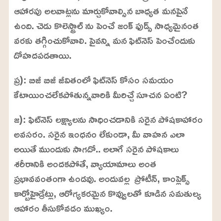
ఆహారపు అలవాట్లను మార్చుకోవాల్సిన బాధ్యత మనపైనే
ఉంది. చెడు కొలెస్ట్రాల్ ను పెంచే జంక్ ఫుడ్స్ సాధ్యమైనంత
వరకు తగ్గించుకోవాలి. పైవన్ని మన ఫిట్‌నెస్‌ పెంచేందుకు
దోహదపడతాయి.
ప్ర): బిజీ బిజీ జీవితంలో ఫిట్‌నెస్ కోసం సమయం
కేటాయించలేకపోతున్నవారికి మీరిచ్చే సూచన ఏంటి?
జ): ఫిట్‌నెస్ లక్ష్యాలను సాధించడానికి సరైన పోషకాహారం
అవసరం. సరైన ఇంధనం లేకుండా, మీ వాహన ఎలా
అయితే ముందుకు సాగదో.. అలాగే సరైన పోషకాలు
శరీరానికి అందకపోతే, వ్యాయామాలు అంత
ప్రభావవంతంగా ఉండవు. అందువల్ల ప్రోటీన్, కాంప్లెక్స్
కార్బోహైడ్రేట్లు, ఆరోగ్యకరమైన కొవ్వులతో కూడిన సమతుల్య
ఆహారం తీసుకోవడం ముఖ్యం.