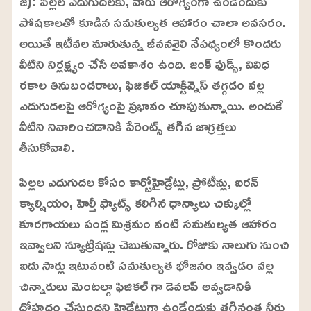
జ): పిల్లల ఎదుగుదలకు, వారు ఆరోగ్యంగా ఉండేందుకు
పోషకాలతో కూడిన సమతుల్యత ఆహారం చాలా అవసరం.
అయితే ఇటీవల మారుతున్న జీవనశైలి నేపథ్యంలో కొందరు
వీటిని నిర్లక్ష్యం చేసే అవకాశం ఉంది. జంక్ ఫుడ్స్, వివిధ
రకాల తినుబండరాలు, ఫిజికల్ యాక్టివ్నెస్ తగ్గడం వల్ల
ఎదుగుదలపై ఆరోగ్యంపై ప్రభావం చూపుతున్నాయి. అందుకే
వీటిని నివారించడానికి పేరెంట్స్ తగిన జాగ్రత్తలు
తీసుకోవాలి.
పిల్లల ఎదుగుదల కోసం కార్బోహైడ్రేట్లు, ప్రోటీన్లు, ఐరన్
క్యాల్షియం, హెల్తీ ఫ్యాట్స్ కలిగిన ధాన్యాలు చిక్కుల్లో
కూరగాయలు పండ్ల మిశ్రమం వంటి సమతుల్యత ఆహారం
ఇవ్వాలని న్యూట్రిషన్లు చెబుతున్నారు. రోజుకు నాలుగు నుంచి
ఐదు సార్లు ఇటువంటి సమతుల్యత భోజనం ఇవ్వడం వల్ల
చిన్నారులు మెంటల్గా ఫిజికల్ గా డెవలప్ అవ్వడానికి
దోహదం చేస్తుందని హైడ్రేటుగా ఉండేందుకు తగినంత నీరు