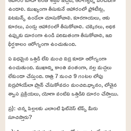
ఉండాలి. ముఖ్యంగా తీసుకునే ఆహారంలో ఫ్రోటీన్లు,
విటమిన్స్ ఉండేలా చూసుకోవాలి. కూరగాయలు, ఆకు
కూరలు, పండ్లు ఆహారంలో తీసుకోవాలి. చక్కెరలు, అధిక
ఉప్పుకు దూరంగా ఉండి పరిమితంగా తీసుకోవాలి, ఇది
ధీర్ఘకాలం ఆరోగ్యంగా ఉంచుతుంది.
ఏ విధమైన ఒత్తిడి లేని మంచి నిద్ర కూడా ఆరోగ్యంగా
ఉంచుతుంది. ముఖాన్ని కాంతి వంతంగా, నల్ల మచ్చలు
లేకుండా చేస్తుంది. రాత్రి 7 నుంచి 9 గంటల లోపు
నిద్రపోయేలా ఫ్లాన్ చేసుకోవడం మంచిది.ధ్యానం, లోతైన
శ్వాస ప్రక్రియలు, యోగా వంటివి ఒత్తిడిని దూరం చేస్తాయి.
ప్ర): చిన్న పిల్లలకు ఎలాంటి ఫిట్‌నెస్ టిప్స్ మీరు
సూచిస్తారు?