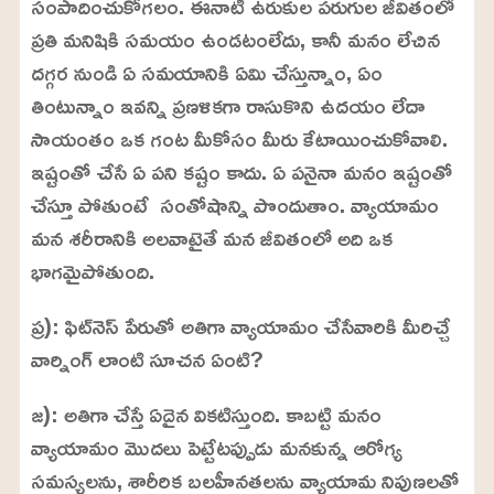
సంపాదించుకోగలం. ఈనాటి ఉరుకుల పరుగుల జీవితంలో
ప్రతి మనిషికి సమయం ఉండటంలేదు, కానీ మనం లేచిన
దగ్గర నుండి ఏ సమయానికి ఏమి చేస్తున్నాం, ఏం
తింటున్నాం ఇవన్ని ప్రణళికగా రాసుకొని ఉదయం లేదా
సాయంతం ఒక గంట మీకోసం మీరు కేటాయించుకోవాలి.
ఇష్టంతో చేసే ఏ పని కష్టం కాదు. ఏ పనైనా మనం ఇష్టంతో
చేస్తూ పోతుంటే సంతోషాన్ని పొందుతాం. వ్యాయామం
మన శరీరానికి అలవాటైతే మన జీవితంలో అది ఒక
భాగమైపోతుంది.
ప్ర): ఫిట్‌నెస్ పేరుతో అతిగా వ్యాయామం చేసేవారికి మీరిచ్చే
వార్నింగ్ లాంటి సూచన ఏంటి?
జ): అతిగా చేస్తే ఏదైన వికటిస్తుంది. కాబట్టి మనం
వ్యాయామం మొదలు పెట్టేటప్పుడు మనకున్న ఆరోగ్య
సమస్యలను, శారీరిక బలహీనతలను వ్యాయామ నిపుణలతో