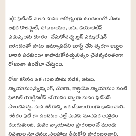
L
o
/
U
a
జ): ఫిట్‌నెస్‌ వలన మనం ఆరోగ్యంగా ఉండటంతో పాటు
n
d
m
e
అధిక కొలెస్ట్రాల్, ఊబకాయం, బిపి, డయాబెటిస్
u
d
t
:
సమస్యలను దూరం చేసుకోవచ్చు.బ్లడ్ సర్కులేషన్
e
2
4
జరగడంతో పాటు ఇమ్యూనిటీని బూస్ట్ చేసి త్వరగా జబ్బుల
.
6
బారిన పడకుండా కాపాడుకోవచ్చు.నిత్యం చైతన్యవంతంగా
3
%
రోజంతా ఉండేలా చేస్తుంది.
రోజు కనీసం ఒక గంట పాటు నడక, ఆటలు,
వ్యాయామం,స్విమ్మింగ్, యోగా, కార్డియో వ్యాయామం వంటి
ఫిజికల్ యాక్టివిటీస్ చేయడం ద్వారా మనం ఫిట్‌నెస్‌
పొందవచ్చు. మన శరీరాన్ని ఒక దేవాలయంగా భావించాలి.
శరీరం ఫిట్ గా ఉండటం వల్లే మనకు మానసిక ఆహ్లాదం
కలుగుతుంది. మనం వ్యాయామం ప్రారంభించే ముందు
నిపుణుల సూచనలు,సలహాలు తీసుకోని ప్రారంభించాలి.