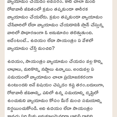
వ్యాయామం చేయడం అవసరం. కానీ చాలా మంది
రోజువారీ జీవితంలో క్రమం తప్పకుండా శారీరక
వ్యాయామం చేయలేరు. క్రమం తప్పకుండా వ్యాయామం
చేసేవారిలో లేదా వ్యాయామం చేయడానికి ప్లాన్ చేస్తున్న
వారిలో సాధారణంగా ఓ అనుమానం తలెత్తుతుంది.
అదేంటంటే.. ఉదయం లేదా సాయంత్రం ఏ వేళలో
వ్యాయామం చేస్తే మంచిది?
ఉదయం, సాయంత్రం వ్యాయామం చేయడం వల్ల కొన్ని
లాభాలు, మరికొన్ని నష్టాలు ఉన్నాయి. అందువల్ల ఏ
సమయంలో వ్యాయామం చాలా ప్రయోజనకరంగా
ఉంటుందని అనే విషయం చెప్పడం కష్ట తరం.బదులుగా,
రోజువారీ జీవితాన్ని, పనిలో ఉన్న సమయాన్ని దృష్టిలో
ఉంచుకుని వ్యాయామం కోసం మీరే మంచి సమయాన్ని
నిర్ణయించుకోండి. అది ఉదయం లేదా సాయంత్రం
కావచ్చు.ఏది మీకు అనుకూలమైనదిగా భావిస్తే దానిని