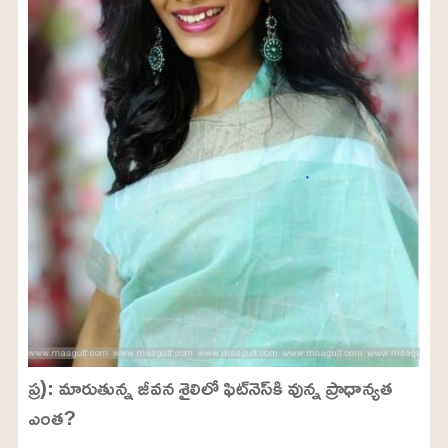
ప్ర): మారుతున్న జీవన శైలిలో ఫిట్‌నెస్‌కి వున్న ప్రాధాన్యత
ఎంత?