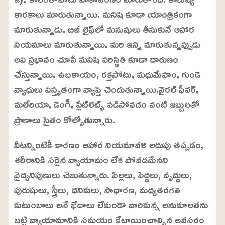
కారకాలు మారుతున్నాయి. మనిషి కూడా యాంత్రికంగా
మారుతున్నాడు. బిజీ లైఫ్‌లో మనుషులు తీసుకునే ఆహార
నియమాలు మారుతున్నాయి. మరి ఇన్ని మారుతున్నప్పుడు
అవి ప్రభావం చూపే మనిషి పరిస్థితి కూడా దారుణం
చేస్తున్నాయి. ఉబకాయం, రక్తపోటు, మధుమేహం, గుండె
వ్యాధులు విస్తృతంగా వ్యాప్తి చెందుతున్నాయి.వైరల్‌ ఫీవర్‌,
మలేరియా, డెంగీ, ప్లేట్‌లెట్స్‌ పడిపోవడం వంటి జబ్బులతో
ప్రాణాలు సైతం కోల్పోతున్నారు.
వీటన్నింటికీ కారణం ఆహార నియమావళి అదుపు తప్పడం,
శరీరానికి సరైన వ్యాయామం లేక పోవడమేనని
వైద్యనిపుణులు చెబుతున్నారు. పిల్లలు, పెద్దలు, వృద్ధులు,
పురుషులు, స్త్రీలు, ధనికులు, సాధారణ, మధ్యతరగతి
కుటుంబాలు అనే భేదాలు లేకుండా వారికున్న అనుకూలతను
బట్టి వ్యాయామానికి సమయం కేటాయించాల్సిన అవసరం