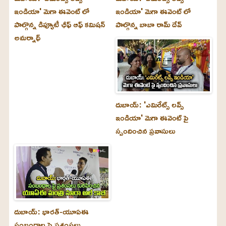
ఇండియా' మెగా ఈవెంట్ లో
ఇండియా' మెగా ఈవెంట్ లో
పాల్గొన్న డిప్యూటీ ఛీఫ్ ఆఫ్ కమిషన్
పాల్గొన్న బాబా రామ్ దేవ్
అమర్నాథ్
దుబాయ్‌: 'ఎమిరేట్స్ లవ్స్
ఇండియా' మెగా ఈవెంట్ పై
స్పందించిన ప్రవాసులు
దుబాయ్‌: భారత్-యూఏఈ
సంబంధాల పై ప్రశంసలు