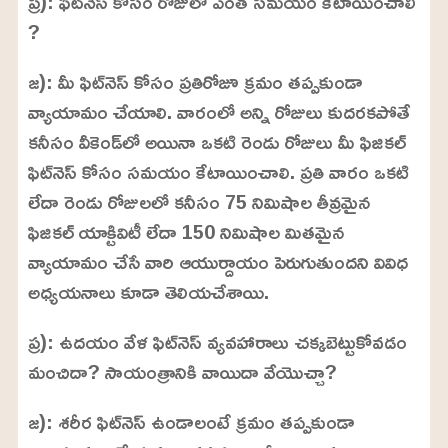
ప్ర): ఫిట్‌నెస్ కోసం రోజులో ఎంత సమయం కేటాయించాలి
?
జ): మీ ఫిట్‌నెస్ కోసం ప్రతిరోజూ క్రమం తప్పకుండా
వ్యాయామం చేయాలి. వారంలో అన్ని రోజులు కుదరకపోతే
కనీసం వీకెండ్‌లో అయినా ఒకటి రెండు రోజులు మీ ఫిజికల్
ఫిట్‌నెస్ కోసం సమయం కేటాయించాలి. ప్రతి వారం ఒకటి
లేదా రెండు రోజులలో కనీసం 75 నిమిషాల తీవ్రమైన
ఫిజికల్ యాక్టివిటీ లేదా 150 నిమిషాల మితమైన
వ్యాయామం చేసే వారి ఆయుర్దాయం పెరుగుతుందని వివిధ
అధ్యయనాలు కూడా తెలియచేశాయి.
ప్ర): ఉదయం వేళ ఫిట్‌నెస్ వ్యవహారాలు చక్కబెట్టుకోవడం
మంచిదా? సాయంత్రానికి వాయిదా వేయొచ్చా?
జ): శరీర ఫిట్‌నెస్ ఉండాలంటే క్రమం తప్పకుండా