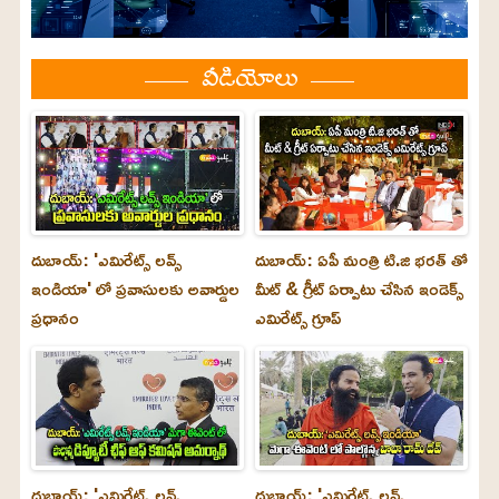
వీడియోలు
దుబాయ్: 'ఎమిరేట్స్ లవ్స్
దుబాయ్: ఏపీ మంత్రి టి.జి భరత్ తో
ఇండియా' లో ప్రవాసులకు అవార్డుల
మీట్ & గ్రీట్ ఏర్పాటు చేసిన ఇండెక్స్
ప్రధానం
ఎమిరేట్స్ గ్రూప్
దుబాయ్‌: 'ఎమిరేట్స్ లవ్స్
దుబాయ్‌: 'ఎమిరేట్స్ లవ్స్