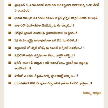
ప్రొఫెసర్ కె. జయశంకర్ జయంతి సందర్భంగా నివాళులర్పించిన డీజీపీ
సి.వి.ఆనంద్
భారత కాన్సుల్ జనరల్‌ను కలిసిన ఆస్టర్ చైర్మన్ డాక్టర్ ఆజాద్ మూఫెన్
ఖతార్‌లో ప్రయాణికుల మెడిసిన్స్ కు ఈ-పర్మిట్..!!
ఆన్‌లైన్ ట్రావెల్ మోసాలపై ప్రయాణికులకు హెచ్చరిక..!!
షేక్ ఈసా బ్రిడ్జిపై తాత్కాలికంగా ఒక లేన్ మూసివేత..!!
బహ్రెయిన్ లో స్మాల్ బోట్స్ కు రిమోట్ టెక్నికల్ తనిఖీలు..!!
కువైట్‌లో అక్రమ గర్భస్రావాల కేసు.. డాక్టర్ అరెస్ట్..!!
జీసీసీ-యూరప్ పార్లమెంటరీ సమావేశం.. ప్రాంతీయ భద్రతపై
ఆందోళన..!!
సౌదీలో ఎండల తీవ్రత.. కొన్ని ప్రాంతాల్లో వర్షాలు..!!
యూఏఈలో కొత్త విద్యాసంవత్సరానికి భారీగా పెరిగిన ఖర్చులు..!!
- మరిన్ని వార్తలు