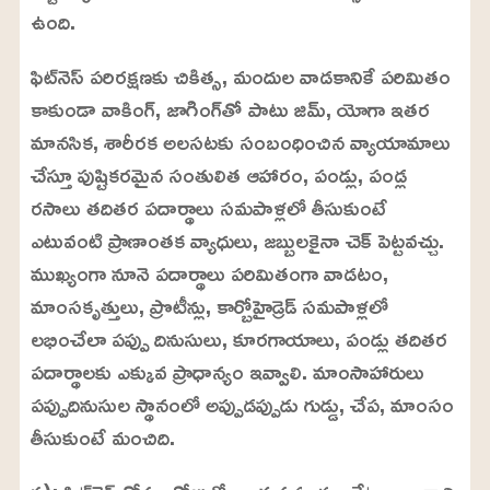
ఉంది.
ఫిట్‌నెస్ పరిరక్షణకు చికిత్స, మందుల వాడకానికే పరిమితం
కాకుండా వాకింగ్‌, జాగింగ్‌తో పాటు జిమ్‌, యోగా ఇతర
మానసిక, శారీరక అలసటకు సంబంధించిన వ్యాయామాలు
చేస్తూ పుష్టికరమైన సంతులిత ఆహారం, పండ్లు, పండ్ల
రసాలు తదితర పదార్థాలు సమపాళ్లలో తీసుకుంటే
ఎటువంటి ప్రాణాంతక వ్యాధులు, జబ్బులకైనా చెక్‌ పెట్టవచ్చు.
ముఖ్యంగా నూనె పదార్థాలు పరిమితంగా వాడటం,
మాంసకృత్తులు, ప్రొటీన్లు, కార్బోహైడ్రెడ్‌ సమపాళ్లలో
లభించేలా పప్పు దినుసులు, కూరగాయాలు, పండ్లు తదితర
పదార్థాలకు ఎక్కువ ప్రాధాన్యం ఇవ్వాలి. మాంసాహారులు
పప్పుదినుసుల స్థానంలో అప్పుడప్పుడు గుడ్డు, చేప, మాంసం
తీసుకుంటే మంచిది.