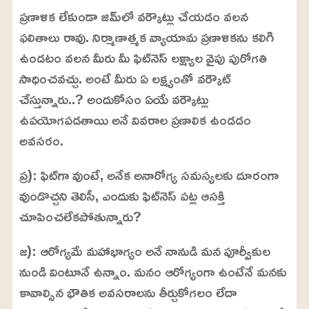
ప్రణాళిక లేకుండా జిమ్‌లో వర్కౌట్లు చేయడం వలన
ఫలితాలు రావు. నిర్మాణాత్మక వ్యాయామ ప్రణాళికను కలిగి
ఉండటం వలన మీరు మీ ఫిట్‌నెస్‌ లక్ష్యాల వైపు పురోగతి
సాధించవచ్చు. అంటే మీరు ఏ లక్ష్యంతో వర్కౌట్
చేస్తున్నారు..? అందుకోసం ఏయే వర్కౌట్లు
ఉపయోగపడతాయి అనే వివరాల ప్రణాలిక ఉండడం
అవసరం.
ప్ర): ఫిట్‌గా వుంటే, అనేక అనారోగ్య సమస్యలకు దూరంగా
వుండొచ్చని తెలిసీ, ఎందుకు ఫిట్‌నెస్ పట్ల ఆసక్తి
చూపించలేకపోతున్నారు?
జ): ఆరోగ్యమే మహాభాగ్యం అనే నానుడి మన పూర్వీకుల
నుండి వింటూనే ఉన్నాం. మనం ఆరోగ్యంగా ఉంటేనే మనకు
కావాల్సిన భౌతిక అవసరాలను తీర్చుకోగలం లేదా