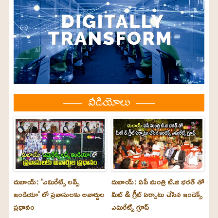
వీడియోలు
దుబాయ్: 'ఎమిరేట్స్ లవ్స్
దుబాయ్: ఏపీ మంత్రి టి.జి భరత్ తో
ఇండియా' లో ప్రవాసులకు అవార్డుల
మీట్ & గ్రీట్ ఏర్పాటు చేసిన ఇండెక్స్
ప్రధానం
ఎమిరేట్స్ గ్రూప్