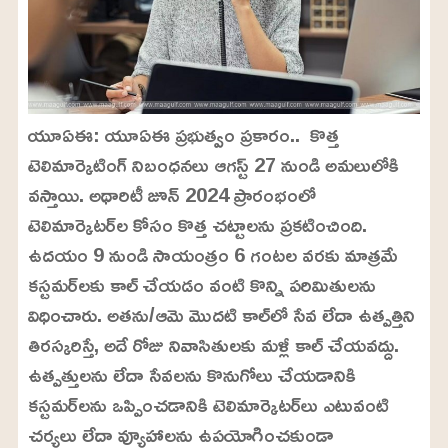
యూఏఈ: యూఏఈ ప్రభుత్వం ప్రకారం.. కొత్త
టెలిమార్కెటింగ్ నిబంధనలు ఆగస్ట్ 27 నుండి అమలులోకి
వస్తాయి. అథారిటీ జూన్ 2024 ప్రారంభంలో
టెలిమార్కెటర్‌ల కోసం కొత్త చట్టాలను ప్రకటించింది.
ఉదయం 9 నుండి సాయంత్రం 6 గంటల వరకు మాత్రమే
కస్టమర్‌లకు కాల్ చేయడం వంటి కొన్ని పరిమితులను
విధించారు. అతను/ఆమె మొదటి కాల్‌లో సేవ లేదా ఉత్పత్తిని
తిరస్కరిస్తే, అదే రోజు నివాసితులకు మళ్లీ కాల్ చేయవద్దు.
ఉత్పత్తులను లేదా సేవలను కొనుగోలు చేయడానికి
కస్టమర్‌లను ఒప్పించడానికి టెలిమార్కెటర్‌లు ఎటువంటి
చర్యలు లేదా వ్యూహాలను ఉపయోగించకుండా