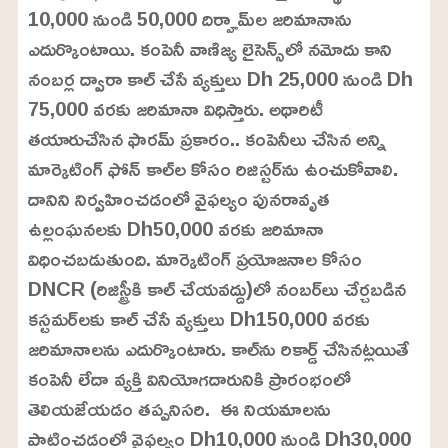
10,000 నుండి 50,000 దిర్హామ్‌ల జరిమానాను
ఎదుర్కొంటాయి. కంపెనీ వాణిజ్య లైసెన్స్‌లో నమోదు కాని
నంబర్ల ద్వారా కాల్ చేసే వ్యక్తులు Dh 25,000 నుండి Dh
75,000 వరకు జరిమానా విధిస్తారు. అథారిటీ
తయారుచేసిన ఫారమ్ ప్రకారం.. కంపెనీలు చేసిన అన్ని
మార్కెటింగ్ ఫోన్ కాల్‌ల కోసం రిజిస్టర్‌ను ఉంచుకోవాలి.
దానిని నిర్వహించడంలో వైఫల్యం పునరావృత
ఉల్లంఘనలకు Dh50,000 వరకు జరిమానా
విధించబడుతుంది. మార్కెటింగ్ ప్రయోజనాల కోసం
DNCR (రిజిస్ట్రీకి కాల్ చేయవద్దు)లో నంబర్‌లు చేర్చబడిన
కస్టమర్‌లకు కాల్ చేసే వ్యక్తులు Dh150,000 వరకు
జరిమానాలను ఎదుర్కొంటారు. కాల్‌ను రికార్డ్ చేసినట్లయితే
కంపెనీ లేదా వ్యక్తి వినియోగదారునికి ప్రారంభంలో
తెలియజేయడం తప్పనిసరి. ఈ నియమాలను
పాటించడంలో వైఫల్యం Dh10,000 నుండి Dh30,000