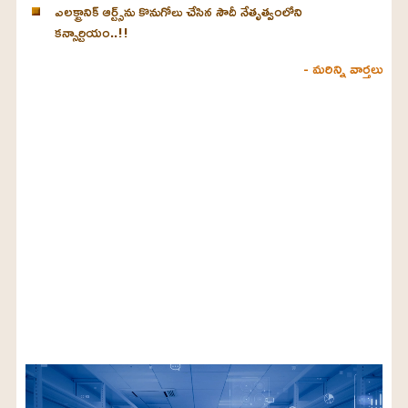
ఎలక్ట్రానిక్ ఆర్ట్స్‌ను కొనుగోలు చేసిన సౌదీ నేతృత్వంలోని
కన్సార్టియం..!!
- మరిన్ని వార్తలు