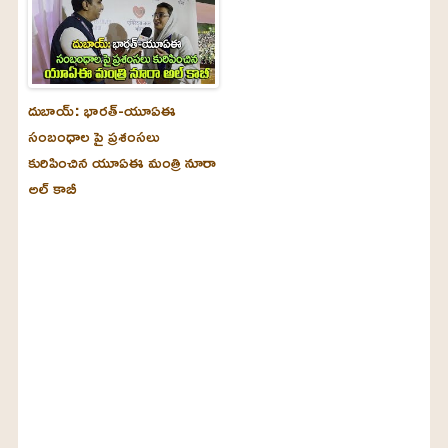
దుబాయ్‌: భారత్-యూఏఈ
సంబంధాల పై ప్రశంసలు
కురిపించిన యూఏఈ మంత్రి నూరా
అల్‌ కాబీ