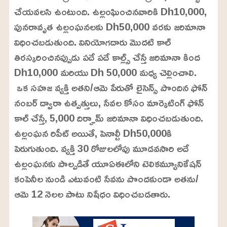
చేయవలసి ఉంటుంది. ఉల్లంఘించినవారికి Dh10,000,
పునరావృత ఉల్లంఘనలకు Dh50,000 వరకు జరిమానా
విధించబడుతుంది. వినియోగదారు మొదటి కాల్‌
తిరస్కరించినప్పుడు పదే పదే కాల్ల్స్ చేస్తే జరిమానా కింద
Dh10,000 మరియు Dh 50,000 మధ్య చెల్లించాలి.
ఒక సహజ వ్యక్తి అతని/ఆమె పేరుతో లైసెన్స్ పొందిన ఫోన్
నంబర్ ద్వారా ఉత్పత్తులు, సేవల కోసం మార్కెటింగ్ ఫోన్
కాల్ చేస్తే, 5,000 దిర్హామ్ జరిమానా విధించబడుతుంది.
ఉల్లంఘన రిపీట్ అయితే, పెనాల్టీ Dh50,000కి
పెరుగుతుంది. వ్యక్తి 30 రోజులలోపు మూడవసారి అదే
ఉల్లంఘనకు పాల్పడితే యూఏఈలోని టెలికమ్యూనికేషన్
కంపెనీల నుండి ఎటువంటి సేవను పొందకుండా అతను/
ఆమె 12 నెలల పాటు నిషేధం విధించబడతారు.