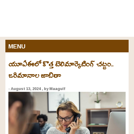
MENU
యూఏఈలో కొత్త టెలిమార్కెటింగ్ చట్టం..
జరిమానాల జాబితా
- August 13, 2024
, by Maagulf