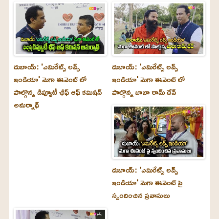
దుబాయ్‌: 'ఎమిరేట్స్ లవ్స్
దుబాయ్‌: 'ఎమిరేట్స్ లవ్స్
ఇండియా' మెగా ఈవెంట్ లో
ఇండియా' మెగా ఈవెంట్ లో
పాల్గొన్న డిప్యూటీ ఛీఫ్ ఆఫ్ కమిషన్
పాల్గొన్న బాబా రామ్ దేవ్
అమర్నాథ్
దుబాయ్‌: 'ఎమిరేట్స్ లవ్స్
ఇండియా' మెగా ఈవెంట్ పై
స్పందించిన ప్రవాసులు