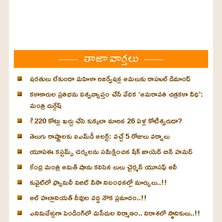
తాజా వార్తలు
షరతులు లేకుండా మహిళా రిజర్వేషన్ల అమలుకు రాహుల్ డిమాండ్
కళాకారుల ప్రతిభను విశ్వవ్యాప్తం చేసే వేదిక ‘అమరావతి చిత్రకళా వీధి’:
మంత్రి దుర్గేష్
₹220 కోట్లు ఖర్చు చేసి కుక్కలా మారిన 26 ఏళ్ల కోటీశ్వరుడా?
తెలుగు రాష్ట్రాలకు ఐఎమ్‌డీ అలర్ట్: వచ్చే 5 రోజులు వర్షాలు
యూఏఈ కస్టమ్స్ చర్యలను సమీక్షించిన షేక్ జాయెద్ బిన్ హమద్
కేంద్ర మంత్రి అమిత్ షాను కలిసిన లులు చైర్మన్ యూసఫ్ అలీ
కువైట్‌లో ఫ్యామిలీ విజిట్ వీసా నిబంధనల్లో మార్పులు..!!
అల్ హల్లానియత్ దీవుల వద్ద నౌక ప్రమాదం..!!
ఎనిమిదేళ్లుగా పెండింగ్‌లో మసీదుల నిర్మాణం.. నిరాశలో స్థానికులు..!!