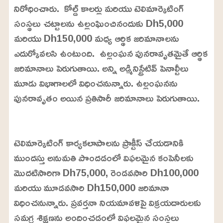
నిరోధించారు. కోల్డ్ కాలర్లు మరియు టెలిమార్కెటింగ్
సంస్థలు చట్టాలను ఉల్లంఘించినందుకు Dh5,000
మరియు Dh150,000 మధ్య ఆర్థిక జరిమానాలను
ఎదుర్కోవలసి ఉంటుంది. ఉల్లంఘన పునరావృతమైతే ఆర్థిక
జరిమానాలు పెరుగుతాయి. అన్ని అడ్మినిస్ట్రేటివ్ పెనాల్టీలు
మూడు విభాగాలలో విధించనున్నారు. ఉల్లంఘనను
పునరావృతం అయిన ప్రతిసారీ జరిమానాలు పెరుగుతాయి.
L
o
/
U
a
టెలిమార్కెటింగ్ కార్యకలాపాలను ప్రాక్టీస్ చేయడానికి
n
d
m
e
ముందస్తు అనుమతి పొందడంలో విఫలమైన కంపెనీలకు
u
d
t
:
మొదటిసారిగా Dh75,000, రెండవసారి Dh100,000
e
2
4
మరియు మూడవసారి Dh150,000 జరిమానా
.
6
విధించనున్నారు. ప్రవర్తనా నియమావళిపై విక్రయదారులకు
3
%
సమగ్ర శిక్షణను అందించడంలో విఫలమైన సంస్థలు