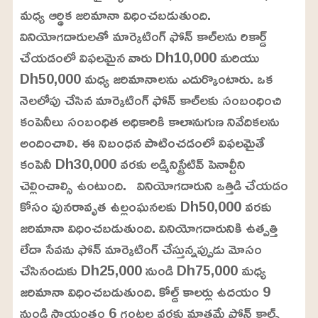
మధ్య ఆర్థిక జరిమానా విధించబడుతుంది.
వినియోగదారులతో మార్కెటింగ్ ఫోన్ కాల్‌లను రికార్డ్
చేయడంలో విఫలమైన వారు Dh10,000 మరియు
Dh50,000 మధ్య జరిమానాలను ఎదుర్కొంటారు. ఒక
నెలలోపు చేసిన మార్కెటింగ్ ఫోన్ కాల్‌లకు సంబంధించి
కంపెనీలు సంబంధిత అధికారికి కాలానుగుణ నివేదికలను
అందించాలి. ఈ నిబంధన పాటించడంలో విఫలమైతే
కంపెనీ Dh30,000 వరకు అడ్మినిస్ట్రేటివ్ పెనాల్టీని
చెల్లించాల్సి ఉంటుంది. వినియోగదారుని ఒత్తిడి చేయడం
కోసం పునరావృత ఉల్లంఘనలకు Dh50,000 వరకు
జరిమానా విధించబడుతుంది. వినియోగదారునికి ఉత్పత్తి
లేదా సేవను ఫోన్ మార్కెటింగ్ చేస్తున్నప్పుడు మోసం
చేసినందుకు Dh25,000 నుండి Dh75,000 మధ్య
జరిమానా విధించబడుతుంది. కోల్డ్ కాలర్లు ఉదయం 9
నుండి సాయంత్రం 6 గంటల వరకు మాత్రమే ఫోన్ కాల్స్