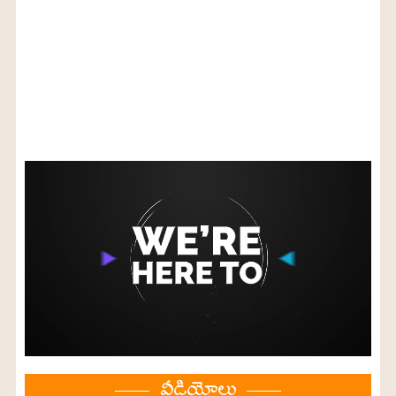
వీడియోలు