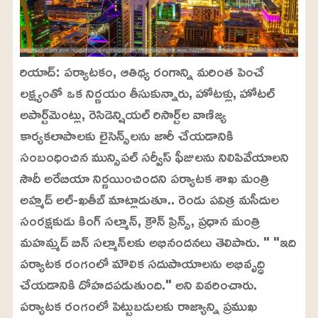
రియాద్: పర్యాటకం, ఆతిథ్య రంగాన్ని మరింత పెంచే
లక్ష్యంతో ఒక నిర్ణయం తీసుకున్నారు, హోటళ్లు, హోటల్
అపార్ట్‌మెంట్లు, రెసిడెన్షియల్ రిసార్ట్‌ల వాణిజ్య
కార్యకలాపాలకు లైసెన్స్‌లను జారీ చేయడానికి
సంబంధించిన మున్సిపల్ సర్వీస్ ఫీజులను నిలిపివేయాలని
సౌదీ అరేబియా నిర్ణయించిందని పర్యాటక శాఖ మంత్రి
అహ్మద్ అల్-ఖతీబ్ మాట్లాడుతూ.. రెండు పవిత్ర మసీదుల
సంరక్షకుడు కింగ్ సల్మాన్, క్రౌన్ ప్రిన్స్, ప్రధాన మంత్రి
మహమ్మద్ బిన్ సల్మాన్‌లకు అభినందనలు తెలిపారు. " "ఇది
పర్యాటక రంగంలో మౌలిక సదుపాయాలను అభివృద్ధి
చేయడానికి దోహదపడుతుంది." అని వివరించారు.
పర్యాటక రంగంలో పెట్టుబడులకు రాజ్యాన్ని ప్రముఖ