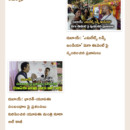
దుబాయ్‌: 'ఎమిరేట్స్ లవ్స్
ఇండియా' మెగా ఈవెంట్ పై
స్పందించిన ప్రవాసులు
దుబాయ్‌: భారత్-యూఏఈ
సంబంధాల పై ప్రశంసలు
కురిపించిన యూఏఈ మంత్రి నూరా
అల్‌ కాబీ