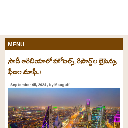
MENU
సౌదీ అరేబియాలో హోటల్స్, రిసార్ట్‌ల లైసెన్సు
ఫీజుల మాఫీ..!
- September 05, 2024
, by Maagulf