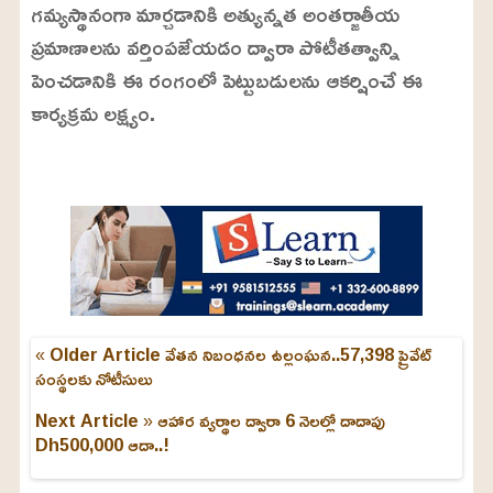
గమ్యస్థానంగా మార్చడానికి అత్యున్నత అంతర్జాతీయ
ప్రమాణాలను వర్తింపజేయడం ద్వారా పోటీతత్వాన్ని
పెంచడానికి ఈ రంగంలో పెట్టుబడులను ఆకర్షించే ఈ
కార్యక్రమ లక్ష్యం.
L
o
/
U
a
n
d
m
e
u
d
t
:
e
2
4
.
6
3
« Older Article
వేతన నిబంధనల ఉల్లంఘన..57,398 ప్రైవేట్
%
సంస్థలకు నోటీసులు
Next Article »
ఆహార వ్యర్థాల ద్వారా 6 నెలల్లో దాదాపు
Dh500,000 ఆదా..!