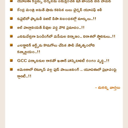
యూఏఈ కస్టమ్స్ చర్యలను సమీక్షించిన షేక్ జాయెద్ బిన్ హమద్
కేంద్ర మంత్రి అమిత్ షాను కలిసిన లులు చైర్మన్ యూసఫ్ అలీ
కువైట్‌లో ఫ్యామిలీ విజిట్ వీసా నిబంధనల్లో మార్పులు..!!
అల్ హల్లానియత్ దీవుల వద్ద నౌక ప్రమాదం..!!
ఎనిమిదేళ్లుగా పెండింగ్‌లో మసీదుల నిర్మాణం.. నిరాశలో స్థానికులు..!!
ఎలక్ట్రానిక్ ఆర్ట్స్‌ను కొనుగోలు చేసిన సౌదీ నేతృత్వంలోని
కన్సార్టియం..!!
GCC పర్యాటకుల రాకతో ఖతార్ హాస్పిటాలిటీ రంగం వృద్ధి..!!
అమెరికాలో లెట్యూస్ వల్ల ఫుడ్ పాయిజనింగ్ .. యూఏఈలో ప్రభావంపై
క్లారిటీ..!!
- మరిన్ని వార్తలు