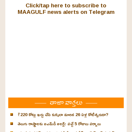
Click/tap here to subscribe to
MAAGULF news alerts on Telegram
తాజా వార్తలు
₹220 కోట్లు ఖర్చు చేసి కుక్కలా మారిన 26 ఏళ్ల కోటీశ్వరుడా?
తెలుగు రాష్ట్రాలకు ఐఎమ్‌డీ అలర్ట్: వచ్చే 5 రోజులు వర్షాలు