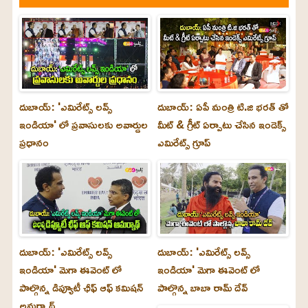
దుబాయ్: 'ఎమిరేట్స్ లవ్స్
దుబాయ్: ఏపీ మంత్రి టి.జి భరత్ తో
ఇండియా' లో ప్రవాసులకు అవార్డుల
మీట్ & గ్రీట్ ఏర్పాటు చేసిన ఇండెక్స్
ప్రధానం
ఎమిరేట్స్ గ్రూప్
దుబాయ్‌: 'ఎమిరేట్స్ లవ్స్
దుబాయ్‌: 'ఎమిరేట్స్ లవ్స్
ఇండియా' మెగా ఈవెంట్ లో
ఇండియా' మెగా ఈవెంట్ లో
పాల్గొన్న డిప్యూటీ ఛీఫ్ ఆఫ్ కమిషన్
పాల్గొన్న బాబా రామ్ దేవ్
అమర్నాథ్