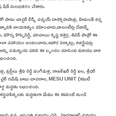
దీష్ షేత్ సులభతరం చేశారు.
్లతో పాటు చాప్టర్ లీడ్స్ చిన్మయ్ దాస్మోహపాత్ర, హేమంత్ వర్మ
్రయత్నానికి నాయకత్వం వహించారు.వాలంటీర్లు దేవాన్ష్
ర్య కొప్పిరెడ్డి, ప‌రిచాయి కృష్ణ క‌త్తెర్ల, ⁠శివెన్ పాత్రో ఈ
చాలా స‌హాయం అందించారు.ఆహార ఏర్పాట్లు, రిజిస్ట్రేషన్లు
అన్ని సమన్వయ పనిని ఈ బృందం చూసింది మరియు వారి
భించింది.
 ట్రస్టీలు శ్రీని రెడ్డి వంగిమళ్ల, రాజశేఖర్ రెడ్డి ఐల, శ్రీధర్
 కమిటీ చైర్ రమేష్ బాబు చాపరాల, MESU UNIT (కమిటీ
పూర్ణ మద్దతు లభించింది.
స్త్రచికిత్సలకు మద్దతుగా మేము ఈ ఈవెంట్ నుండి
రాలపై ఉన్న ఆసుపత్రి మరియు చెన్నై, హైదరాబాద్ మరియు