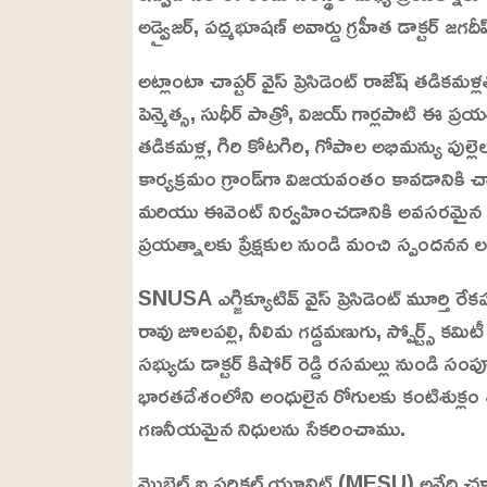
అడ్వైజర్, పద్మభూషణ్ అవార్డు గ్రహీత డాక్టర్ జగ
అట్లాంటా చాప్టర్ వైస్ ప్రెసిడెంట్ రాజేష్ తడికమళ
పెన్మెత్స, సుధీర్ పాత్రో, విజయ్ గార్లపాటి ఈ ప
తడికమళ్ల, గిరి కోటగిరి, ⁠గోపాల అభిమన్యు పుల్లెల, మౌ
కార్య‌క్ర‌మం గ్రాండ్‌గా విజ‌య‌వంతం కావ‌డానికి 
మరియు ఈవెంట్ నిర్వహించడానికి అవసరమైన 
ప్రయత్నాలకు ప్రేక్షకుల నుండి మంచి స్పందనన ల
SNUSA ఎగ్జిక్యూటివ్ వైస్ ప్రెసిడెంట్ మూర్తి రేకపల్లి,
రావు జూలపల్లి, నీలిమ గడ్డమణుగు, స్పోర్ట్స్
సభ్యుడు డాక్టర్ కిషోర్ రెడ్డి రసమల్లు నుండి సం
భారతదేశంలోని అంధులైన రోగులకు కంటిశుక్లం శ
గణనీయమైన నిధులను సేకరించాము.
మొబైల్ ఐ సర్జికల్ యూనిట్ (MESU) అనేది చక్