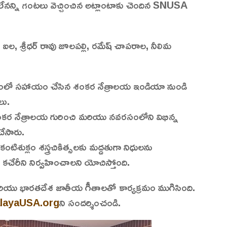
ెక్కలేనన్ని గంటలు వెచ్చించిన అట్లాంటాకు చెందిన SNUSA
రెడ్డి ఐల, శ్రీధర్ రావు జూలపల్లి, రమేష్ చాపరాల, నీలిమ
ంలో సహాయం చేసిన శంకర నేత్రాలయ ఇండియా నుండి
లు.
 శంకర నేత్రాలయ గురించి మరియు నవరసంలోని విభిన్న
చేసారు.
శుక్లం శస్త్రచికిత్సలకు మద్దతుగా నిధులను
ేరీని నిర్వహించాలని యోచిస్తోంది.
 మరియు భారతదేశ జాతీయ గీతాలతో కార్యక్రమం ముగిసింది.
alayaUSA.org
ని సందర్శించండి.