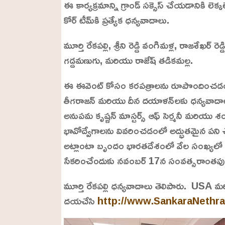
ఈ కార్యక్రమాన్ని గ్రాండ్ సక్సెస్ చేయడానికి ల
కోర్ టీమ్‌కి ప్రత్యేక ధన్యవాదాలు.
మూర్తి రేకపల్లి, శ్రీని రెడ్డి వంగిమళ్ల, రాజశేఖర్ 
గడ్డమణుగు, మరియు రాజేష్ తడికమల్ల.
ఈ ఈవెంట్ కోసం కరపత్రాలను రూపొందించడ
తీగరాజన్ మరియు దీన దయాళన్‌లకు ధన్యవాదా
అనుపమ కృష్ణన్ మాస్టర్స్ ఆఫ్ సెర్మనీ మరియు
భావోద్వేగాలను వివరించడంలో అద్భుతమైన పని 
అట్లాంటా బృందం భారతదేశంలో వేల సంఖ్యలో కంటి
సేకరించేందుకు నవంబర్ 17న సంవత్సరాంతపు కచ
మూర్తి రేకపల్లి ధన్యవాదాలు తెలిపారు. USA
దయచేసి
http://www.SankaraNethr