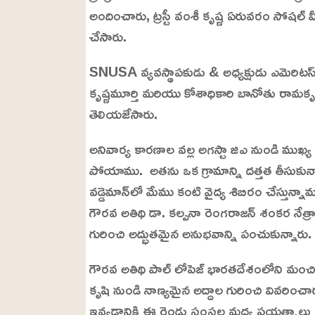
అందించారు, ట్రస్టీ వంశీ కృష్ణ ఏరువరం సో
చేసారు.
SNUSA వ్యవస్థాపకుడు & అధ్యక్షుడు ఎమెరిటస్ S.N. 
కృష్ణమూర్తి మరియు కోశాధికారి బానోతు రామకృష్ణ
తెలియజేసారు.
అనివార్య కారణాల వల్ల అగస్టా జిఎ నుండి ముఖ్య అ
పోయాము. అతను ఒక గ్రామాన్ని దత్తత తీసుకు
వడ్డెమాన్‌లో మేము కంటి వైద్య శిబిరం చేస్తున్నామ
గౌరవ అతిథి డా. కల్పనా రెంగరాజన్ శంకర నేత
గురించి అద్భుతమైన అనుభవాన్ని పంచుకున్నారు.
గౌరవ అతిథి పాల్ లోపెజ్ భారతదేశంలోని మంచి
కృషి నుండి నాణ్యమైన అద్దాల గురించి వివరిం
ఇవ్వడానికి ఈ రెండు సంస్థల మధ్య ప్రయత్నాలు