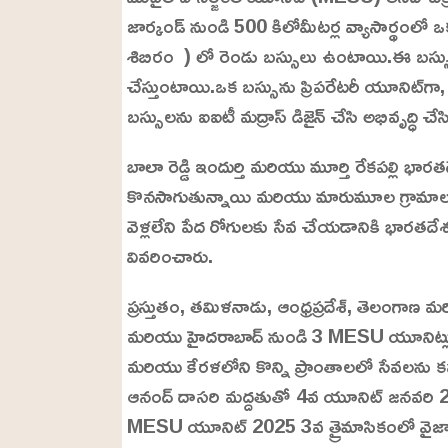
జార్కండ్ నుండి 500 కిలోమీటర్ల వ్యాసార్థంలో ఒ
శిబిరం ) లో రెండు బస్సులు ఉంటాయి.ఈ బస్సులు మా
చేస్తుంటాయి.ఒక బస్సును ప్రిపరేటరీ యూనిట్‌గా,
బస్సులను ఐఐటీ మద్రాస్ డిజైన్ చేసి అభివృద్ధి చేస
బాలా రెడ్డి ఇందుర్తి మరియు మూర్తి రేకపల్లి 
కొనసాగుతున్నాయి మరియు మారుమూల గ్రామాల
వెళ్లలేని పేద రోగులకు సేవ చేయడానికి భారతదేశం 
వివరించారు.
ప్రస్తుతం, తమిళనాడు, ఆంధ్రప్రదేశ్, తెలంగాణ మరి
మరియు హైదరాబాద్ నుండి 3 MESU యూనిట్లు పూర్
మరియు కేరళలోని కొన్ని ప్రాంతాలలో సేవలను 
ఆనంద్ దాసరి మద్దతుతో 4వ యూనిట్ జనవరి 20
MESU యూనిట్ 2025 3వ త్రైమాసికంలో వైజాగ