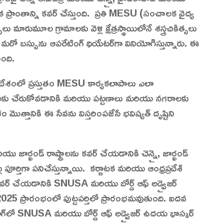
క ప్రాంతాన్ని కవర్ చేస్తుంది. ప్రతి MESU (సంచాలక వైద్య
రుమూల గ్రామాలకు వెళ్లి క్షేత్రస్థాయిలోనే శస్త్రచికిత్సలు
 మరో బస్సును ఆపరేటింగ్ థియేటర్‌గా వినియోగిస్తున్నారు. ఈ
ింది.
భారతదేశంలో ప్రస్తుతం MESU కార్యకలాపాలు ఎలా
కు చేరుకోవడానికి మరియు పట్టణాలు మరియు నగరాలకు
మొత్తానికి ఈ సేవను విస్తరింపజేసే భవిష్యత్ దృష్టిని
యు జార్ఖండ్ రాష్ట్రాలను కవర్ చేయడానికి చెన్నై, జార్ఖండ్
తిగా పనిచేస్తున్నాయి. కర్ణాటక మరియు ఆంధ్రప్రదేశ్
కవర్ చేయడానికి SNUSA మరియు బోర్డ్ ఆఫ్ అడ్వైజర్
25 ప్రారంభంలో పుట్టపర్తిలో ప్రారంభమవుతుంది. ఐదవ
్‌లో SNUSA మరియు బోర్డ్ ఆఫ్ అడ్వైజర్ ఉదయ భాస్కర్