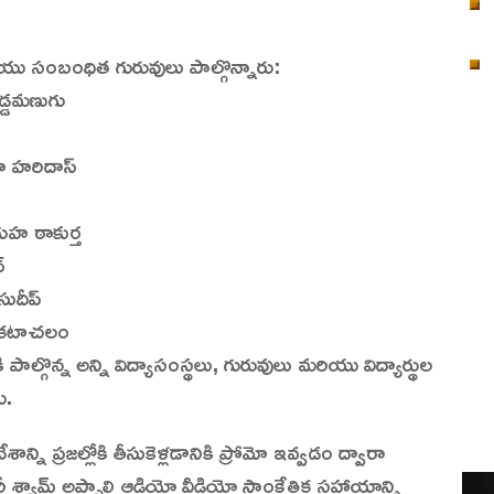
ియు సంబంధిత గురువులు పాల్గొన్నారు:
డ్డమణుగు
ా హరిదాస్
 గుహ ఠాకుర్త
్
ుదీప్
ెంకటాచలం
ల్గొన్న అన్ని విద్యాసంస్థలు, గురువులు మరియు విద్యార్థుల
ు.
న్ని ప్రజల్లోకి తీసుకెళ్లడానికి ప్రోమో ఇవ్వడం ద్వారా
ీ శ్యామ్ అప్పాలి ఆడియో వీడియో సాంకేతిక సహాయాన్ని