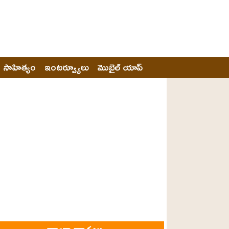
సాహిత్యం
ఇంటర్వ్యూలు
మొబైల్ యాప్