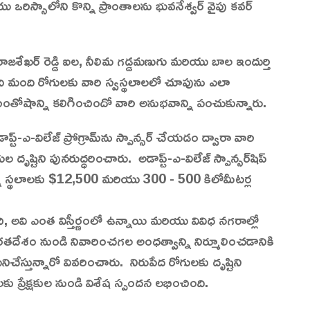
ియు ఒరిస్సాలోని కొన్ని ప్రాంతాలను భువనేశ్వర్ వైపు కవర్
మల్ల, రాజశేఖర్ రెడ్డి ఐల, నీలిమ గడ్డమణుగు మరియు బాల ఇందుర్తి
మంది రోగులకు వారి స్వస్థలాలలో చూపును ఎలా
షాన్ని కలిగించిందో వారి అనుభవాన్ని పంచుకున్నారు.
్-ఎ-విలేజ్ ప్రోగ్రామ్‌ను స్పాన్సర్ చేయడం ద్వారా వారి
దృష్టిని పునరుద్ధరించారు. అడాప్ట్-ఎ-విలేజ్ స్పాన్సర్‌షిప్
ఉన్న స్థలాలకు $12,500 మరియు 300 - 500 కిలోమీటర్ల
చి, అవి ఎంత విస్తీర్ణంలో ఉన్నాయి మరియు వివిధ నగరాల్లో
తదేశం నుండి నివారించగల అంధత్వాన్ని నిర్మూలించడానికి
నిచేస్తున్నారో వివరించారు. నిరుపేద రోగులకు దృష్టిని
 ప్రేక్షకుల నుండి విశేష స్పందన లభించింది.