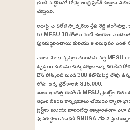
గంటి మద్దతుతో కోస్తా ఆంధ్ర ప్రదేశ్ జిల్లాలు మర
చేస్తుంది.
అడాప్ట్-ఎ-విలేజ్ స్పాన్సర్‌లు శ్రీని రెడ్డి వంగి
ఈ MESU 10 రోజుల కంటి శిబిరాలు వందలాది 
పునరుద్ధరించాయి మరియు ఆ అనుభవం ఎంత సంతో
చాలా మంది వ్యక్తులు ముందుకు వచ్చి MESU అడాప్ట
స్వస్థలం మరియు చుట్టుపక్కల ఉన్న నిరుపేద రోగుల 
బేస్ హాస్పిటల్ నుండి 300 కిలోమీటర్ల లోపు 
లోపు ఉన్న ప్రదేశాలకు $15,000.
బాలా ఇందుర్తి రాబోయే MESU ప్రాజెక్ట్‌ల గురిం
నిధుల సేకరణ కార్యక్రమాలు చేయడం ద్వారా భార
ట్రస్టీలు మరియు వాలంటీర్లు అవిశ్రాంతంగా ఎలా ప
పునరుద్ధరించడానికి SNUSA చేసిన ప్రయత్నాలకు