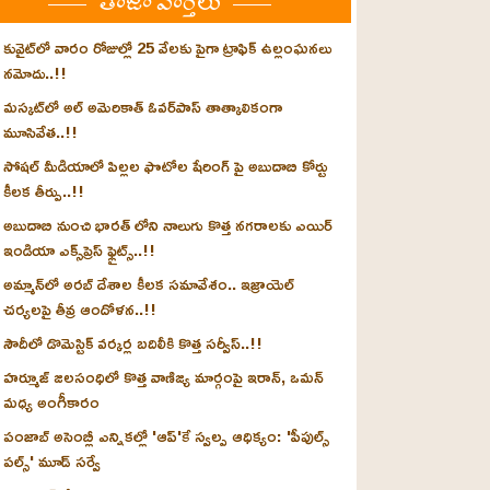
తాజా వార్తలు
కువైట్‌లో వారం రోజుల్లో 25 వేలకు పైగా ట్రాఫిక్ ఉల్లంఘనలు
నమోదు..!!
మస్కట్‌లో అల్ అమెరికాత్ ఓవర్‌పాస్ తాత్కాలికంగా
మూసివేత..!!
సోషల్ మీడియాలో పిల్లల ఫొటోల షేరింగ్ పై అబుదాబి కోర్టు
కీలక తీర్పు..!!
అబుదాబి నుంచి భారత్ లోని నాలుగు కొత్త నగరాలకు ఎయిర్
ఇండియా ఎక్స్‌ప్రెస్ ఫ్లైట్స్..!!
అమ్మాన్‌లో అరబ్ దేశాల కీలక సమావేశం.. ఇజ్రాయెల్
చర్యలపై తీవ్ర ఆందోళన..!!
సౌదీలో డొమెస్టిక్ వర్కర్ల బదిలీకి కొత్త సర్వీస్..!!
హర్మూజ్ జలసంధిలో కొత్త వాణిజ్య మార్గంపై ఇరాన్, ఒమన్
మధ్య అంగీకారం
పంజాబ్ అసెంబ్లీ ఎన్నికల్లో 'ఆప్'కే స్వల్ప ఆధిక్యం: 'పీపుల్స్
పల్స్' మూడ్ సర్వే