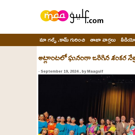
మా గల్ఫ్ .కామ్ గురించి
తాజా వార్తలు
వీడియ
అట్లాంటలో ఘనంగా జరిగిన శంకర నే
- September 19, 2024
, by Maagulf