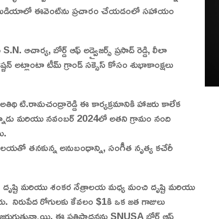
షల్ మీడియాలో ఈవెంట్‌ను ప్రచారం చేయడంలో సహాయం
ఆచార్య, బోర్డ్ ఆఫ్ అడ్వైజర్స్ ప్రసాద్ రెడ్డి, లీలా
న్ అట్లాంటా టీమ్ గ్రాండ్ సక్సెస్ కోసం శుభాకాంక్షలు
తిథి టి.రామచంద్రారెడ్డి ఈ కార్యక్రమానికి హాజరు కాలేక
న్నాడు మరియు నవంబర్ 2024లో అతని గ్రామం నంది
ు.
్రాలయతో తనకున్న అనుబంధాన్ని, సంగీత నృత్య కచేరీ
 దృష్టి మరియు శంకర నేత్రాలయ మధ్య మంచి దృష్టి మరియు
చారు. నిరుపేద రోగులకు కేవలం $1కి ఒక జత గాజులు
 జరుగుతున్నాయి. ఈ ప్రతిపాదనను SNUSA బోర్డ్ ఆఫ్