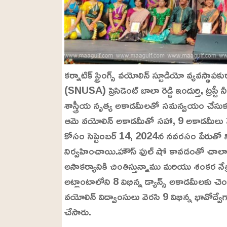
కర్నాటిక్ స్ట్రింగ్స్ వయోలిన్ స్టూడియో వ్యవస
(SNUSA) ప్రెసిడెంట్ బాలా రెడ్డి ఇందుర్తి, ట్రస్
శాస్త్రీయ నృత్య అకాడమీలతో సమన్వయం చేసుకున
ఆమె వయోలిన్ అకాడమీతో సహా, 9 అకాడమీలు పేద
కోసం సెప్టెంబర్ 14, 2024న నవరసం పేరుతో న
నిర్వహించాయి.హౌస్ ఫుల్ షో కావడంతో చాలా మం
అసౌకర్యానికి చింతిస్తున్నాము మరియు శంకర న
అట్లాంటాలోని 8 విభిన్న డ్యాన్స్ అకాడమీలకు చె
వయోలిన్ విద్వాంసులు వెరసి 9 విభిన్న భావోద్వే
చేసారు.