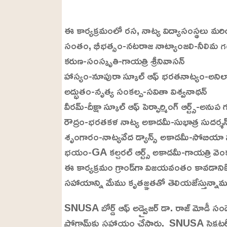
L
o
/
U
a
ఈ కార్యక్రమంలో రస, నాట్య విద్యాసంస్థలు మర
n
d
m
e
సంతం, భీభత్సం-నటరాజ నాట్యాంజలి-నీలిమ గ
u
d
t
:
కరుణ-సంస్కృతి-గాయత్రి శ్రీనివాసన్
e
2
2
హాస్యం-నూపురా స్కూల్ ఆఫ్ భరతనాట్యం-అనిల
.
9
అద్భుతం-నృత్య సంకల్ప-సవితా విశ్వనాథన్
9
%
వీరమ్-దీక్షా స్కూల్ ఆఫ్ పెర్ఫార్మింగ్ ఆర్ట్స్-అనుప
రౌద్రం-భరతకళ నాట్య అకాడమీ-సుభాత్ర సుదర్శన
శృంగారం-నాట్యవేద డ్యాన్స్ అకాడమీ-సోబియా స
భయం-GA కల్చరల్ ఆర్ట్స్ అకాడమీ-గాయత్రి వ
ఈ కార్యక్రమం గ్రాండ్‌గా విజయవంతం కావడానికి పా
సహాయాన్ని మేము కృతజ్ఞతతో తెలియజేస్తున్నామ
SNUSA బోర్డ్ ఆఫ్ అడ్వైజర్ డా. రాజ్ మోడీ సందేశా
ప్రోగ్రామ్‌కు సహాయం చేసారు. SNUSA సెక్రటర