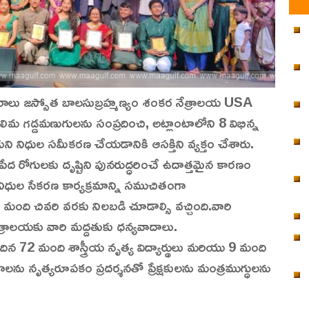
్థాపకురాలు జస్సోత బాలసుబ్రహ్మణ్యం శంకర నేత్రాలయ USA
టీ నీలిమ గడ్డమణుగులను సంప్రదించి, అట్లాంటాలోని 8 విభిన్న
ి నిధుల సమీకరణ చేయడానికి ఆసక్తిని వ్యక్తం చేశారు.
 రోగులకు దృష్టిని పునరుద్ధరించే ఉదాత్తమైన కారణం
ిధుల సేకరణ కార్యక్రమాన్ని సముచితంగా
ది చివరి వరకు నిలబడి చూడాల్సి వచ్చింది.వారి
ేత్రాలయకు వారి మద్దతుకు ధన్యవాదాలు.
ందిన 72 మంది శాస్త్రీయ నృత్య విద్యార్థులు మరియు 9 మంది
గాలను నృత్యరూపకం ప్రదర్శనతో ప్రేక్షకులను మంత్రముగ్ధులను