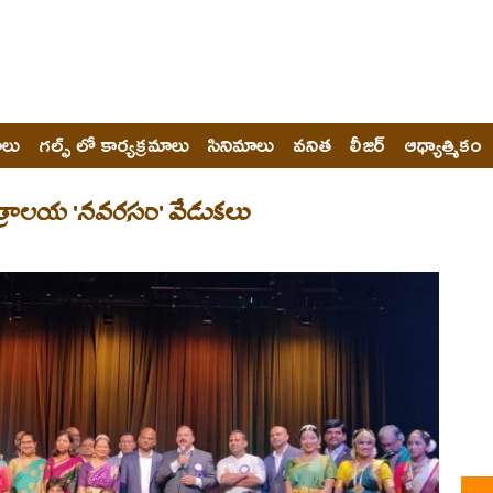
ోలు
గల్ఫ్ లో కార్యక్రమాలు
సినిమాలు
వనిత
లీజర్
ఆధ్యాత్మికం
త్రాలయ 'నవరసం' వేడుకలు