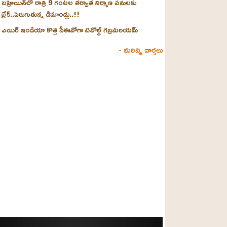
బహ్రెయిన్‌లో రాత్రి 9 గంటల తర్వాత నిర్మాణ పనులకు
బ్రేక్..పెరుగుతున్న డిమాండ్లు..!!
ఎయిర్ ఇండియా కొత్త సీఈవోగా టెవోల్డ్ గెబ్రమరియమ్
- మరిన్ని వార్తలు