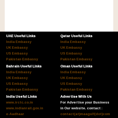
UAE Useful Links
Qatar Useful Links
India Embassy
India Embassy
UK Embassy
UK Embassy
US Embassy
US Embassy
Pakistan Embassy
Pakistan Embassy
Bahrain Useful Links
Oman Useful Links
India Embassy
India Embassy
UK Embassy
UK Embassy
US Embassy
US Embassy
Pakistan Embassy
Pakistan Embassy
India Useful Links
Advertise With Us
www.irctc.co.in
For Advertise your Business
www.indianrail.gov.in
in Our website. contact :
e-Aadhaar
contact(at)maagulf(dot)com