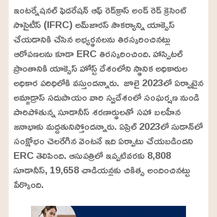
/
U
a
ఇంటర్నేషనల్ ఫెడరేషన్ ఆఫ్ రెడ్‌క్రాస్ అండ్ రెడ్ క్రెసెంట్
n
d
m
e
సొసైటీస్ (IFRC) అమ్‌జారస్ సౌకర్యాన్ని యాక్సెస్
u
d
t
:
చేయడానికి చేసిన అభ్యర్థనలను తిరస్కరించినట్లు
e
2
4
ఆరోపణలను కూడా ERC తిరస్కరించింది. హాస్పిటల్
.
6
ప్రాంతానికి యాక్సెస్ హోస్ట్ దేశంలోని స్థానిక అధికారుల
3
%
అధికార పరిధిలోకి వస్తుందన్నారు. జూలై 2023లో ఏర్పాటైన
అమ్జాడ్రాస్ సదుపాయం వారి స్వదేశంలో సంఘర్షణ నుండి
పారిపోతున్న సూడానీస్ శరణార్థులతో సహా బలహీన
జనాభాకు మద్దతునిస్తోందన్నారు. ఏప్రిల్ 2023లో సుడాన్‌లో
సంక్షోభం చెలరేగిన వెంటనే ఇది ఏర్పాటు చేయబడిందని
ERC తెలిపింది. ఆసుపత్రిలో ఇప్పటివరకు 8,808
సూడానీస్, 19,658 చాడియన్లకు చికిత్స అందించినట్టు
పేర్కొంది.