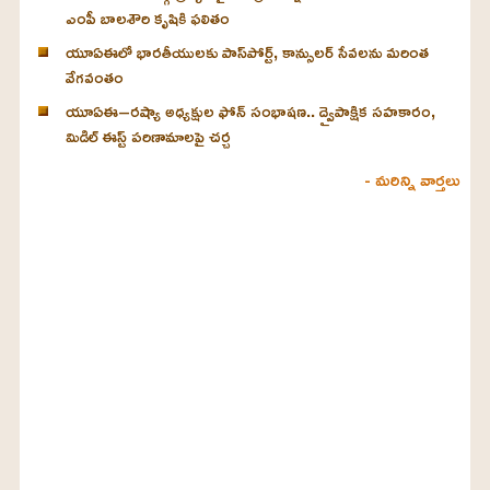
ఎంపీ బాలశౌరి కృషికి ఫలితం
యూఏఈలో భారతీయులకు పాస్‌పోర్ట్, కాన్సులర్ సేవలను మరింత
వేగవంతం
యూఏఈ–రష్యా అధ్యక్షుల ఫోన్ సంభాషణ.. ద్వైపాక్షిక సహకారం,
మిడిల్ ఈస్ట్ పరిణామాలపై చర్చ
- మరిన్ని వార్తలు