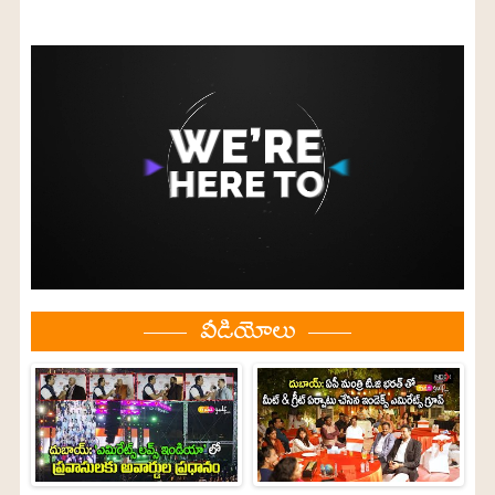
వీడియోలు