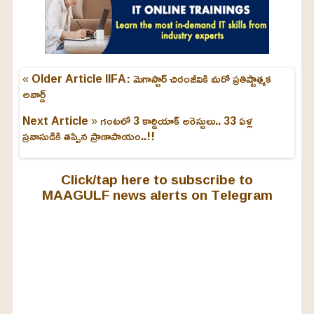
« Older Article
IIFA: మెగాస్టార్ చిరంజీవికి మరో ప్రతిష్టాత్మక
అవార్డ్
Next Article »
గంటలో 3 కార్డియాక్ అరెస్టులు.. 33 ఏళ్ల
ప్రవాసుడికి తప్పిన ప్రాణాపాయం..!!
Click/tap here to subscribe to
MAAGULF news alerts on Telegram