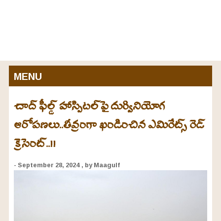
MENU
చాద్‌ ఫీల్డ్ హాస్పిటల్‌పై దుర్వినియోగ
ఆరోపణలు..తీవ్రంగా ఖండించిన ఎమిరేట్స్ రెడ్
క్రెసెంట్..!!
- September 28, 2024
, by Maagulf