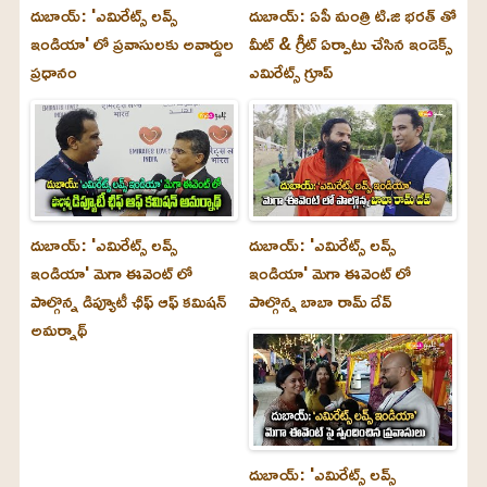
దుబాయ్: 'ఎమిరేట్స్ లవ్స్
దుబాయ్: ఏపీ మంత్రి టి.జి భరత్ తో
ఇండియా' లో ప్రవాసులకు అవార్డుల
మీట్ & గ్రీట్ ఏర్పాటు చేసిన ఇండెక్స్
ప్రధానం
ఎమిరేట్స్ గ్రూప్
దుబాయ్‌: 'ఎమిరేట్స్ లవ్స్
దుబాయ్‌: 'ఎమిరేట్స్ లవ్స్
ఇండియా' మెగా ఈవెంట్ లో
ఇండియా' మెగా ఈవెంట్ లో
పాల్గొన్న డిప్యూటీ ఛీఫ్ ఆఫ్ కమిషన్
పాల్గొన్న బాబా రామ్ దేవ్
అమర్నాథ్
దుబాయ్‌: 'ఎమిరేట్స్ లవ్స్