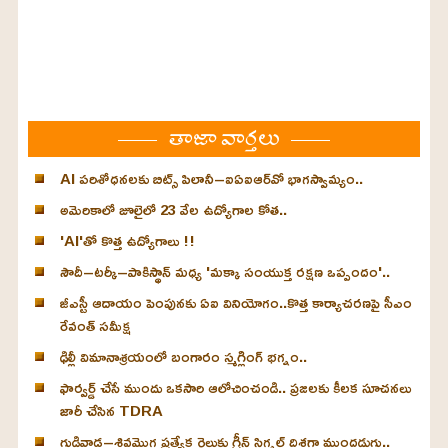
తాజా వార్తలు
AI పరిశోధనలకు బిట్స్ పిలానీ–ఐఏఐఆర్‌వో భాగస్వామ్యం..
అమెరికాలో జూలైలో 23 వేల ఉద్యోగాల కోత..
'AI'తో కొత్త ఉద్యోగాలు !!
సౌదీ–టర్కీ–పాకిస్థాన్ మధ్య 'మక్కా సంయుక్త రక్షణ ఒప్పందం'..
జీఎస్టీ ఆదాయం పెంపునకు ఏఐ వినియోగం..కొత్త కార్యాచరణపై సీఎం
రేవంత్ సమీక్ష
ఢిల్లీ విమానాశ్రయంలో బంగారం స్మగ్లింగ్ భగ్నం..
ఫార్వర్డ్ చేసే ముందు ఒకసారి ఆలోచించండి.. ప్రజలకు కీలక సూచనలు
జారీ చేసిన TDRA
గుడివాడ–శివమొగ్గ ప్రత్యేక రైలుకు గ్రీన్ సిగ్నల్ దిశగా ముందడుగు..