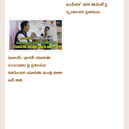
ఇండియా' మెగా ఈవెంట్ పై
స్పందించిన ప్రవాసులు
దుబాయ్‌: భారత్-యూఏఈ
సంబంధాల పై ప్రశంసలు
కురిపించిన యూఏఈ మంత్రి నూరా
అల్‌ కాబీ