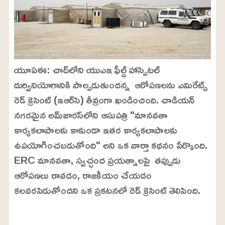
యూఏఈ: చాద్‌లోని యుఎఇ ఫీల్డ్ హాస్పిటల్
దుర్వినియోగానికి పాల్పడుతుందన్న ఆరోపణలను ఎమిరేట్స్
రెడ్ క్రెసెంట్ (ఇఆర్‌సి) తీవ్రంగా ఖండించింది. చాడియన్
నగరమైన అమ్‌జారస్‌లోని ఆసుపత్రి "మానవతా
కార్యకలాపాలకు కాకుండా ఇతర కార్యకలాపాలకు
ఉపయోగించబడుతోంది" అని ఒక వార్తా కథనం పేర్కొంది.
ERC మానవతా, స్వచ్ఛంద ప్రయత్నాలపై తప్పుడు
ఆరోపణలు రావడం, రాజకీయం చేయడం
కలవరపెడుతోందని ఒక ప్రకటనలో రెడ్ క్రెసెంట్ తెలిపింది.
L
o