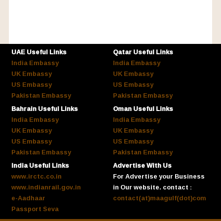
UAE Useful Links
Qatar Useful Links
India Embassy
India Embassy
UK Embassy
UK Embassy
US Embassy
US Embassy
Pakistan Embassy
Pakistan Embassy
Bahrain Useful Links
Oman Useful Links
India Embassy
India Embassy
UK Embassy
UK Embassy
US Embassy
US Embassy
Pakistan Embassy
Pakistan Embassy
India Useful Links
Advertise With Us
www.irctc.co.in
For Advertise your Business
www.indianrail.gov.in
in Our website. contact :
e-Aadhaar
contact(at)maagulf(dot)com
Passport Seva