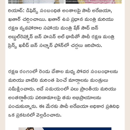
రియాద్: డిఫెన్స్ సంబంధిత అంశాలపై సౌదీ అరేబియా,
ఖతార్ చర్చించాయి. ఖతార్ ఉప ప్రధాన మంత్రి మరియు
రక్షణ వ్యవహారాల సహాయ మంత్రి షేక్ సౌద్ బిన్
అబ్దుల్‌రెహ్మాన్ బిన్ హసన్ అల్ థానీతో సౌదీ రక్షణ మంత్రి
ప్రిన్స్ ఖలీద్ బిన్ సల్మాన్ ఫోన్‌లో చర్చలు జరిపారు.
L
o
/
U
a
రక్షణ రంగంలో రెండు దేశాల మధ్య సోదర సంబంధాలను
n
d
m
e
మరియు వాటిని మరింత పెంచే మార్గాలను మంత్రులు
u
d
t
:
సమీక్షించారు. అదే సమయంలో పలు ప్రాంతీయ మరియు
e
2
4
అంతర్జాతీయ పరిణామాలపై తమ అభిప్రాయాలను
.
6
పంచుకున్నారు. ఈ మేరకు సౌదీ అరేబియా అధికార ప్రతినిధి
3
%
ఒక ప్రకటనలో వెల్లడించారు.