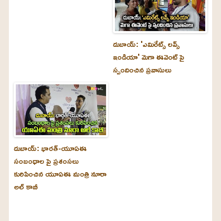
దుబాయ్‌: 'ఎమిరేట్స్ లవ్స్
ఇండియా' మెగా ఈవెంట్ పై
స్పందించిన ప్రవాసులు
దుబాయ్‌: భారత్-యూఏఈ
సంబంధాల పై ప్రశంసలు
కురిపించిన యూఏఈ మంత్రి నూరా
అల్‌ కాబీ