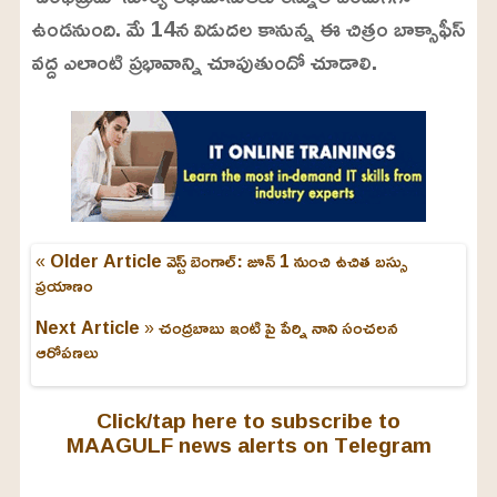
ఉండనుంది. మే 14న విడుదల కానున్న ఈ చిత్రం బాక్సాఫీస్
వద్ద ఎలాంటి ప్రభావాన్ని చూపుతుందో చూడాలి.
« Older Article
వెస్ట్ బెంగాల్: జూన్ 1 నుంచి ఉచిత బస్సు
ప్రయాణం
Next Article »
చంద్రబాబు ఇంటి పై పేర్ని నాని సంచలన
ఆరోపణలు
Click/tap here to subscribe to
MAAGULF news alerts on Telegram