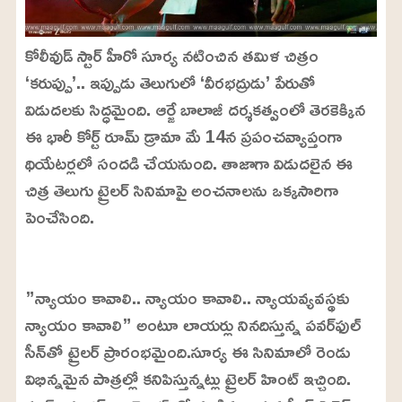
కోలీవుడ్ స్టార్ హీరో సూర్య నటించిన తమిళ చిత్రం
‘కరుప్పు’.. ఇప్పుడు తెలుగులో ‘వీరభద్రుడు’ పేరుతో
విడుదలకు సిద్ధమైంది. ఆర్జే బాలాజీ దర్శకత్వంలో తెరకెక్కిన
ఈ భారీ కోర్ట్ రూమ్ డ్రామా మే 14న ప్రపంచవ్యాప్తంగా
థియేటర్లలో సందడి చేయనుంది. తాజాగా విడుదలైన ఈ
చిత్ర తెలుగు ట్రైలర్ సినిమాపై అంచనాలను ఒక్కసారిగా
పెంచేసింది.
L
o
/
U
a
”న్యాయం కావాలి.. న్యాయం కావాలి.. న్యాయవ్యవస్థకు
n
d
m
e
న్యాయం కావాలి” అంటూ లాయర్లు నినదిస్తున్న పవర్‌ఫుల్
u
d
t
:
సీన్‌తో ట్రైలర్ ప్రారంభమైంది.సూర్య ఈ సినిమాలో రెండు
e
2
2
విభిన్నమైన పాత్రల్లో కనిపిస్తున్నట్లు ట్రైలర్ హింట్ ఇచ్చింది.
.
9