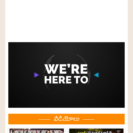
వీడియోలు