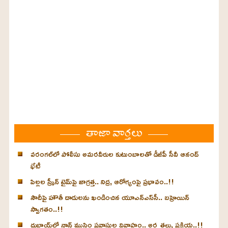
తాజా వార్తలు
వరంగల్‌లో పోలీసు అమరవీరుల కుటుంబాలతో డీజీపీ సీవీ ఆనంద్
భేటీ
పిల్లల స్క్రీన్‌ టైమ్‌పై జాగ్రత్త.. నిద్ర, ఆరోగ్యంపై ప్రభావం..!!
సౌదీపై హౌతీ దాడులను ఖండించిన యూఎన్‌ఎస్‌సీ.. బహ్రెయిన్‌
స్వాగతం..!!
దుబాయ్‌లో నాన్ ముస్లిం ప్రవాసుల వివాహం.. అర్హతలు, ప్రక్రియ..!!