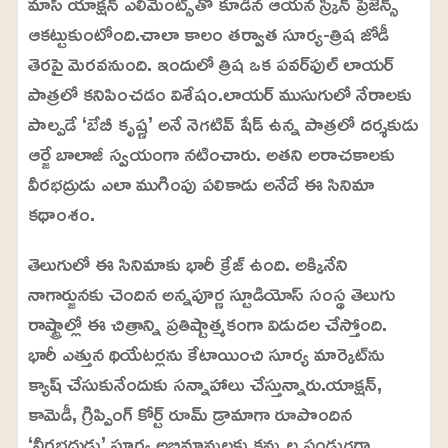
మాస్ యాక్షన్ ఎలిమెంట్స్‌తో కూడిన ఆయన స్క్రీన్ ప్రెజెన్స్
9
%
ఆకట్టుకుంటోంది.చాలా కాలం తర్వాత సూర్య-త్రిష జోడీ
తెరపై మెరవనుంది. ఇందులో త్రిష ఒక పవర్‌ఫుల్ లాయర్
పాత్రలో కనిపించడం విశేషం.లాయర్ ముసుగులో నేరాలకు
పాల్పడే ‘బేబీ కృష్ణ’ అనే నెగటివ్ షేడ్ ఉన్న పాత్రలో దర్శకుడు
ఆర్జే బాలాజీ స్వయంగా నటించారు. అతని అరాచకాలకు
వీరభద్రుడు ఎలా ముగింపు పలికాడు అనేదే ఈ సినిమా
కథాంశం.
తెలుగులో ఈ సినిమాకు భారీ క్రేజ్ ఉంది. అక్కినేని
నాగార్జునకు చెందిన అన్నపూర్ణ స్టూడియోస్ సంస్థ తెలుగు
రాష్ట్రాల్లో ఈ చిత్రాన్ని ప్రతిష్టాత్మకంగా విడుదల చేస్తోంది.
భారీ ఎత్తున థియేటర్లను కేటాయించి సూర్య మార్కెట్‌ను
క్యాష్ చేసుకునేందుకు సన్నాహాలు చేస్తున్నారు.యాక్షన్,
కామెడీ, గ్రిప్పింగ్ కోర్ట్ రూమ్ డ్రామాగా రూపొందిన
‘వీరభద్రుడు’ సూర్య అభిమానులకు కన్నుల పండుగగా