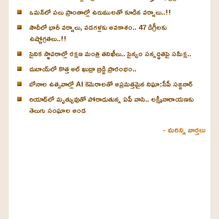
ఒమన్‌లో పలు ప్రాంతాల్లో ఉరుములతో కూడిన వర్షాలు..!!
సౌదీలో భారీ వర్షాలు, వడగళ్లకు అవకాశం.. 47 డిగ్రీలకు
ఉష్ణోగ్రతలు..!!
సైనిక స్థావరాల్లో రక్షణ మంత్రి తనిఖీలు.. సైన్యం సన్నద్ధతపై సమీక్ష..
దుబాయ్‌లో కొత్త అల్ ఖుద్రా బ్రిడ్జి ప్రారంభం..
బోనాల ఉత్సవాల్లో AI కెమెరాలతో అప్రమత్తమైన నిఘా:సీపీ సజ్జనార్
రియాద్‌లో మృత్యువుతో పోరాడుతున్న ఏపీ వాసి.. లక్ష్మీనారాయణకు
తెలుగు సంఘాల అండ
- మరిన్ని వార్తలు