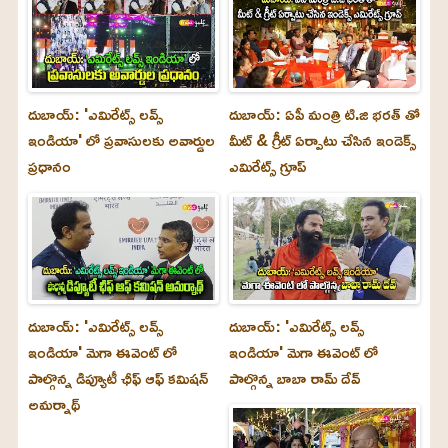
దుబాయ్: 'ఎమిరేట్స్ లవ్స్
దుబాయ్: ఏపీ మంత్రి టి.జి భరత్ తో
ఇండియా' లో ప్రవాసులకు అవార్డుల
మీట్ & గ్రీట్ ఏర్పాటు చేసిన ఇండెక్స్
ప్రధానం
ఎమిరేట్స్ గ్రూప్
దుబాయ్‌: 'ఎమిరేట్స్ లవ్స్
దుబాయ్‌: 'ఎమిరేట్స్ లవ్స్
ఇండియా' మెగా ఈవెంట్ లో
ఇండియా' మెగా ఈవెంట్ లో
పాల్గొన్న డిప్యూటీ ఛీఫ్ ఆఫ్ కమిషన్
పాల్గొన్న బాబా రామ్ దేవ్
అమర్నాథ్