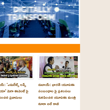
్‌: 'ఎమిరేట్స్ లవ్స్
దుబాయ్‌: భారత్-యూఏఈ
యా' మెగా ఈవెంట్ పై
సంబంధాల పై ప్రశంసలు
దించిన ప్రవాసులు
కురిపించిన యూఏఈ మంత్రి
నూరా అల్‌ కాబీ