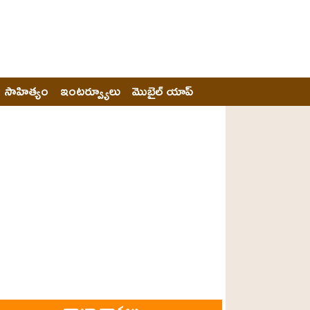
సాహిత్యం
ఇంటర్వ్యూలు
మొబైల్ యాప్