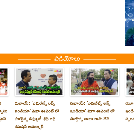
వీడియోలు
ి
దుబాయ్‌: 'ఎమిరేట్స్ లవ్స్
దుబాయ్‌: 'ఎమిరేట్స్ లవ్స్
దుబాయ
్పాటు
ఇండియా' మెగా ఈవెంట్ లో
ఇండియా' మెగా ఈవెంట్ లో
ఇండి
రూప్
పాల్గొన్న డిప్యూటీ ఛీఫ్ ఆఫ్
పాల్గొన్న బాబా రామ్ దేవ్
స్పం
కమిషన్ అమర్నాథ్