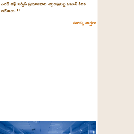
ఎండ్ ఆఫ్ సర్వీస్ ప్రయోజనాల చెల్లింపులపై ఒమాన్ కీలక
ఆదేశాలు..!!
- మరిన్ని వార్తలు