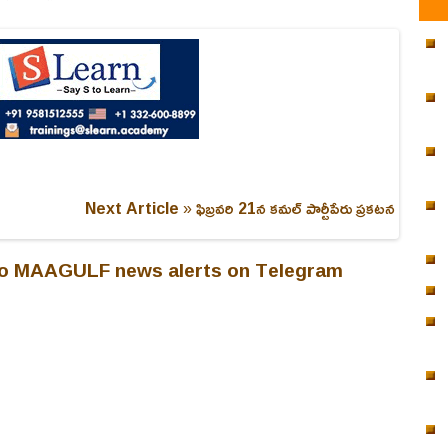
Next Article »
ఫిబ్రవరి 21న కమల్‌ పార్టీపేరు ప్రకటన
 to MAAGULF news alerts on Telegram