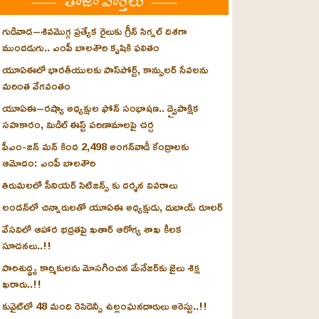
తాజా వార్తలు
గుడివాడ–శివమొగ్గ ప్రత్యేక రైలుకు గ్రీన్ సిగ్నల్ దిశగా
ముందడుగు.. ఎంపీ బాలశౌరి కృషికి ఫలితం
యూఏఈలో భారతీయులకు పాస్‌పోర్ట్, కాన్సులర్ సేవలను
మరింత వేగవంతం
యూఏఈ–రష్యా అధ్యక్షుల ఫోన్ సంభాషణ.. ద్వైపాక్షిక
సహకారం, మిడిల్ ఈస్ట్ పరిణామాలపై చర్చ
పీఎం-జన్ మన్ కింద 2,498 అంగన్‌వాడీ కేంద్రాలకు
ఆమోదం: ఎంపీ బాలశౌరి
తిరుమలలో సీనియర్ సిటిజన్స్ కు దర్శన వివరాలు
లండన్‌లో చిన్నారులతో యూఏఈ అధ్యక్షుడు, దుబాయ్ రూలర్
వేసవిలో ఆహార భద్రతపై ఖతార్ ఆరోగ్య శాఖ కీలక
సూచనలు..!!
పారిశుద్ధ్య కార్మికులను మోసగించిన మేనేజర్‌కు జైలు శిక్ష
ఖరారు..!!
కువైట్‌లో 48 మంది రెసిడెన్సీ ఉల్లంఘనదారులు అరెస్టు..!!