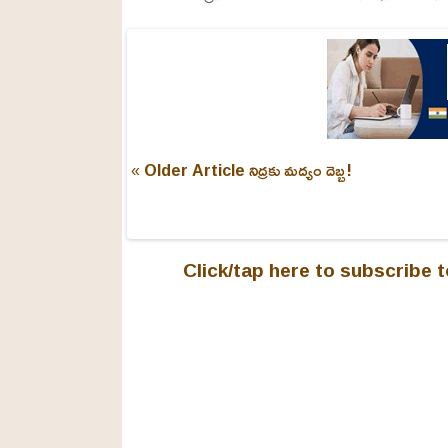
t
:
e
2
4
.
6
3
%
« Older Article
నిద్రకు మద్యం దెబ్బ!
Click/tap here to subscribe