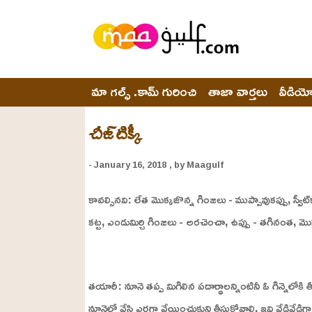
మా గల్ఫ్ .కామ్ గురించి
తాజా వార్తలు
వీడియ
చీజ్‌టిక్కీ
- January 16, 2018
, by Maagulf
కావల్సినవి: లేత మొక్కజొన్న గింజలు - ముప్పావుకప్పు, స్వీట్‌క
కట్ట, ఎండుమిర్చి గింజలు - అరచెంచా, ఉప్పు - తగినంత, మొక
L
o
/
U
a
తయారీ: నూనె తప్ప మిగిలిన పదార్థాలన్నింటినీ ఓ గిన్నెలోకి త
n
d
m
e
నూనెలో వేసి ఎర్రగా వేయించుకుని తీసుకోవాలి. ఇవి వేడివేడి
u
d