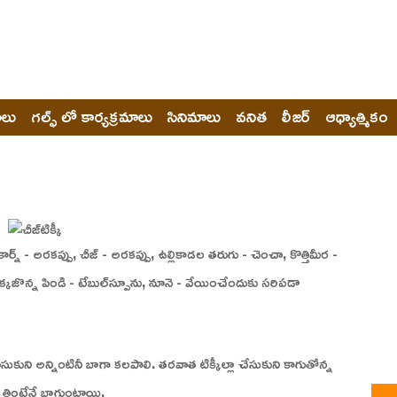
ోలు
గల్ఫ్ లో కార్యక్రమాలు
సినిమాలు
వనిత
లీజర్
ఆధ్యాత్మికం
ార్న్‌ - అరకప్పు, చీజ్‌ - అరకప్పు, ఉల్లికాడల తరుగు - చెంచా, కొత్తిమీర -
్కజొన్న పిండి - టేబుల్‌స్పూను, నూనె - వేయించేందుకు సరిపడా
ీసుకుని అన్నింటినీ బాగా కలపాలి. తరవాత టిక్కీల్లా చేసుకుని కాగుతోన్న
గా తింటేనే బాగుంటాయి.