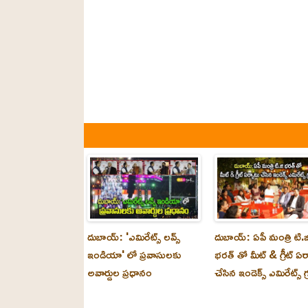
దుబాయ్: 'ఎమిరేట్స్ లవ్స్
దుబాయ్: ఏపీ మంత్రి టి.జ
ఇండియా' లో ప్రవాసులకు
భరత్ తో మీట్ & గ్రీట్ ఏర
అవార్డుల ప్రధానం
చేసిన ఇండెక్స్ ఎమిరేట్స్ గ్