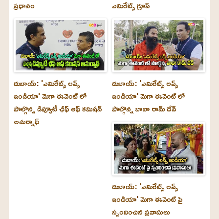
ప్రధానం
ఎమిరేట్స్ గ్రూప్
దుబాయ్‌: 'ఎమిరేట్స్ లవ్స్
దుబాయ్‌: 'ఎమిరేట్స్ లవ్స్
ఇండియా' మెగా ఈవెంట్ లో
ఇండియా' మెగా ఈవెంట్ లో
పాల్గొన్న డిప్యూటీ ఛీఫ్ ఆఫ్ కమిషన్
పాల్గొన్న బాబా రామ్ దేవ్
అమర్నాథ్
దుబాయ్‌: 'ఎమిరేట్స్ లవ్స్
ఇండియా' మెగా ఈవెంట్ పై
స్పందించిన ప్రవాసులు