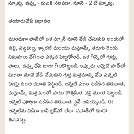
స్పూన్లు, ఉప్పు - రుచికి సరిపడా. నూనె - 2 టీ స్పూన్లు.
తయారుచేసే విధానం
ముందుగా పాన్‌లో ఒక స్పూన్‌ నూనె వేడి చేసుకుని అందులో
ఉల్లి, పచ్చిమిర్చి, క్యారట్‌ మరియు మష్రూమ్స్‌ తరుగు రెండు
నిమిషాలు వేగించి పక్కన పెట్టుకోండి. ఒక గిన్నెలో గుడ్లు,
పాలు, ఉప్పు వేసి బాగా గిలకొట్టండి. ఇప్పుడు ఆమ్లెట్‌ పాన్‌లో
మిగతా నూనె వేడి చేసుకుని గుడ్ల మిశ్రమాన్ని వేసి సన్నటి
సెగపై ఉంచి మూత పెట్టండి. ఆమ్లెట్‌ సగం ఉడికిన తరువాత,
మష్రూమ్స్‌ మిశ్రమంతో పాటు కొత్తిమీర చల్లి మూత పెట్టండి.
ఆమ్లెట్‌ పూర్తిగా ఉడికిన తరువాత స్టవ్‌ ఆపెయ్యండి. ఈ
ఆమ్లెట్‌ను విడిగా కానీ బ్రెడ్‌తో లేదా చపాతీతో కూడా
తినవచ్చు.