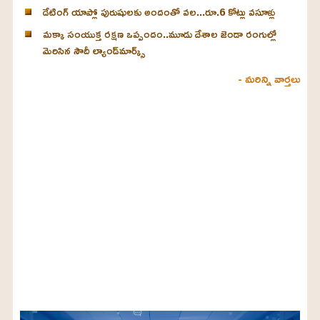
డేటింగ్ యాప్లో పురుషులకు అందంతో వల...రూ.6 కోట్లు వసూళ్లు
మక్కా సంయుక్త రక్షణ ఒప్పందం..మూడు దేశాల జెండా రంగుల్లో
మెరిసిన సౌదీ ల్యాండ్‌మార్క్స్
- మరిన్ని వార్తలు