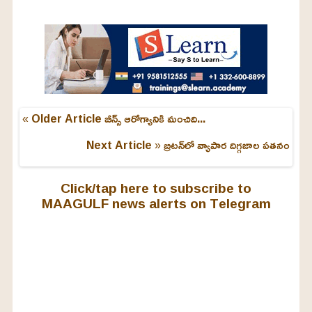
L
o
/
U
a
n
d
m
e
u
d
t
:
e
2
4
.
6
3
« Older Article
బీన్స్ ఆరోగ్యానికి మంచిది...
%
Next Article »
బ్రిటన్‌లో వ్యాపార దిగ్గజాల పతనం
Click/tap here to subscribe to
MAAGULF news alerts on Telegram