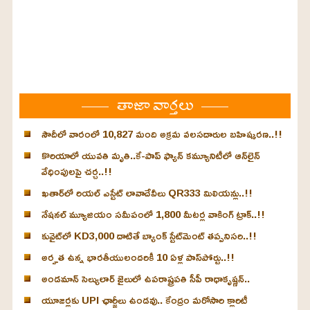
తాజా వార్తలు
సౌదీలో వారంలో 10,827 మంది అక్రమ వలసదారుల బహిష్కరణ..!!
కొరియాలో యువతి మృతి..కే-పాప్ ఫ్యాన్‌ కమ్యూనిటీలో ఆన్‌లైన్
వేధింపులపై చర్చ..!!
ఖతార్‌లో రియల్ ఎస్టేట్ లావాదేవీలు QR333 మిలియన్లు..!!
నేషనల్ మ్యూజియం సమీపంలో 1,800 మీటర్ల వాకింగ్ ట్రాక్..!!
కువైట్‌లో KD3,000 దాటితే బ్యాంక్ స్టేట్‌మెంట్ తప్పనిసరి..!!
అర్హత ఉన్న భారతీయులందరికీ 10 ఏళ్ల పాస్‌పోర్టు..!!
అండమాన్ సెల్యులార్ జైలులో ఉపరాష్ట్రపతి సీపీ రాధాకృష్ణన్..
యూజర్లకు UPI ఛార్జీలు ఉండవు.. కేంద్రం మరోసారి క్లారిటీ