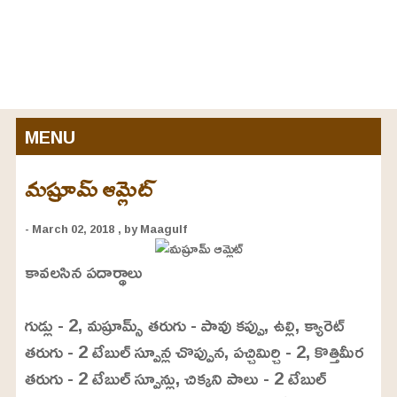
MENU
మష్రూమ్ ఆమ్లెట్
- March 02, 2018
, by Maagulf
కావలసిన పదార్థాలు
గుడ్లు - 2, మష్రూమ్స్‌ తరుగు - పావు కప్పు, ఉల్లి, క్యారెట్‌
తరుగు - 2 టేబుల్‌ స్పూన్ల చొప్పున, పచ్చిమిర్చి - 2, కొత్తిమీర
తరుగు - 2 టేబుల్‌ స్పూన్లు, చిక్కని పాలు - 2 టేబుల్‌