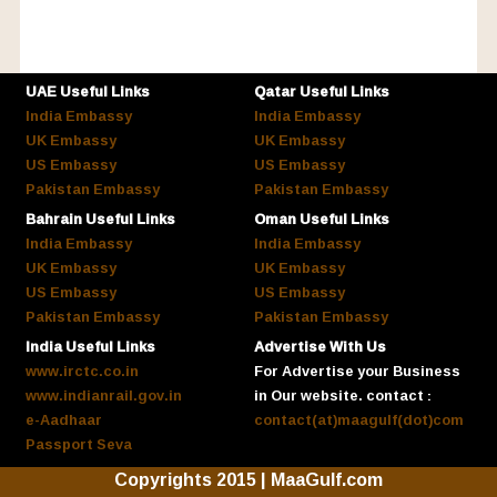
UAE Useful Links
Qatar Useful Links
India Embassy
India Embassy
UK Embassy
UK Embassy
US Embassy
US Embassy
Pakistan Embassy
Pakistan Embassy
Bahrain Useful Links
Oman Useful Links
India Embassy
India Embassy
UK Embassy
UK Embassy
US Embassy
US Embassy
Pakistan Embassy
Pakistan Embassy
India Useful Links
Advertise With Us
www.irctc.co.in
For Advertise your Business
www.indianrail.gov.in
in Our website. contact :
e-Aadhaar
contact(at)maagulf(dot)com
Passport Seva
Copyrights 2015 | MaaGulf.com