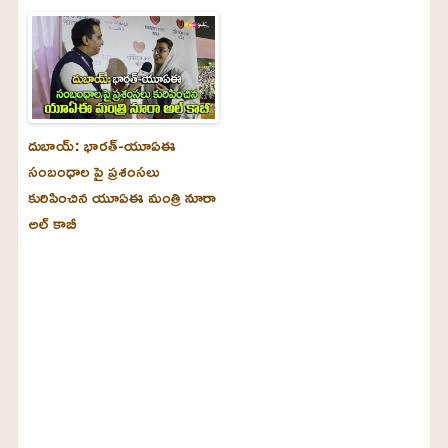
దుబాయ్‌: భారత్-యూఏఈ
సంబంధాల పై ప్రశంసలు
కురిపించిన యూఏఈ మంత్రి నూరా
అల్‌ కాబీ