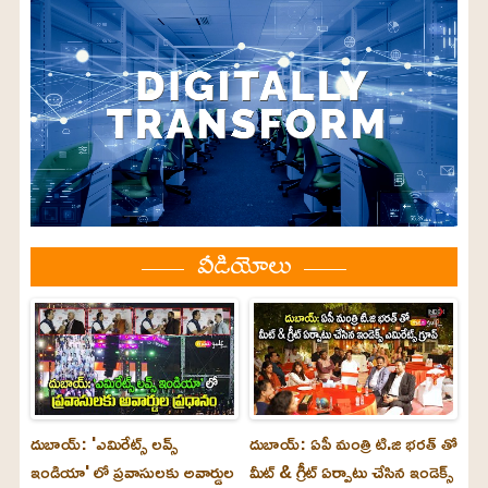
వీడియోలు
దుబాయ్: 'ఎమిరేట్స్ లవ్స్
దుబాయ్: ఏపీ మంత్రి టి.జి భరత్ తో
ఇండియా' లో ప్రవాసులకు అవార్డుల
మీట్ & గ్రీట్ ఏర్పాటు చేసిన ఇండెక్స్