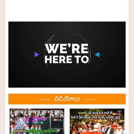
వీడియోలు