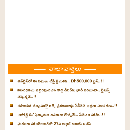
తాజా వార్తలు
ఆన్‌లైన్‌లో ఈ పనులు చేస్తే జైలుశిక్ష.. Dh500,000 ఫైన్..!!
నిబంధనలు ఉల్లంఘించిన కార్ల డీలర్‌కు భారీ జరిమానా.. లైసెన్స్
సస్పెన్షన్..!!
రసాయన పరిశ్రమల్లో అగ్ని ప్రమాదాలపై సీడీఏఏ భద్రతా సూచనలు..!!
‘రిపోర్ట్ మీ’ ఫిర్యాదుల వివరాలు గోప్యమే.. పీఏఎం హామీ..!!
ఘనంగా హాంగ్‌కాంగ్‌లో 27వ కార్గిల్ విజయ్ దివస్