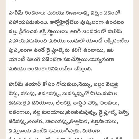
హలీమ్ కండరాలు మరియు కణజాలాన్ని నిర్మించడంలో
సహాయపడుతుంది. కార్బోహైడ్రేట్‌లు పుష్కలంగా ఉండటం
వల్ల, క్షీణించిన శక్తి స్థాయిలను తిరిగి నింపడంలో హలీమ్
సహాయపడుతుంది మరియు ఇందులో యాంటీ ఆక్సిడెంట్‌లు
పుష్కలంగా ఉండే డ్రై ఫ్రూట్స్‌ను కలిగి ఉంటాయి, ఇవి
యాంటీ ఏజింగ్ ఏజెంట్‌గా పనిచేస్తాయి.యవ్వనంగా
మరియు అందంగా కనిపించేలా చేస్తుంది.
హలీమ్ తయారీ కోసం గోధుమలు,నెయ్యి, అల్లం వెల్లుల్లి
పేస్టు, పసుపు, శనగపప్పు, మినప్పప్పుతోపాటు,మసాల
దినుసులైన ధనియాలు, జీలకర్ర, దాల్చిన చెక్క, ఏలకులు,
లవంగాలు, నల్ల మిరియాలు,కుంకుమపువ్వు, డ్రై ఫ్రూట్స్ పిస్తా,
జీడిపప్పు,అంజీర, బాదంపప్పు,కొత్తిమీర, ఉల్లిపాయలు,
నిమ్మకాయ వంటివి ఉపయోగిస్తారు. మితంగా