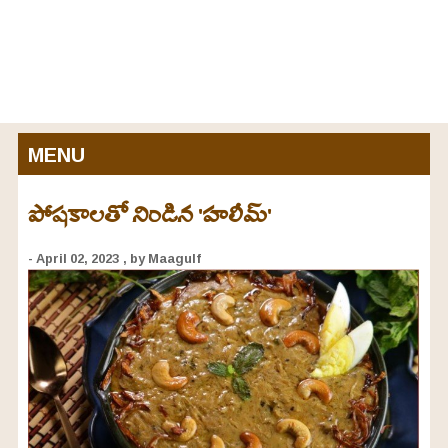
MENU
పోషకాలతో నిండిన 'హలీమ్'
- April 02, 2023
, by Maagulf