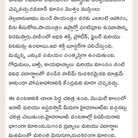
n
d
m
e
చెప్పవచ్చు.రమదాన్ మాసం మొత్తం ముస్లింలు
u
d
t
:
తెల్లవారుజాము నుండి సాయంత్రం వరకు ఎలాంటి ఆహారం,
e
2
4
నీరు తీసుకోరు.సాయంత్రం ఇఫ్తార్తో పగటిపూట ఉపవాసాన్ని
.
6
విరమిస్తారు.హలీంలో అధిక శక్తి, ప్రోటీన్, ఫైబర్ మరియు
3
%
విటమిన్లు ఉంటాయి.ఇది శక్తి బూస్టర్‌గా పనిచేస్తుంది.
మిమ్మల్ని ఎక్కువ సమయం సంతృప్తిగా ఉంచుతుంది.
గోధుమలు, బార్లీ, కాయధాన్యాలు మరియు మాంసం వంటి
వివిధ పదార్ధాలతో వండిన హలీమ్ రుచికరమైనది మాత్రమే
కాకుండా పోషకాహారానికి కేంద్రమని కూడా చెప్పవచ్చు.
ఈ వంటకానికి చాలా పెద్ద చరిత్ర ఉంది. మొఘల్ కాలంలో
ఇరాన్ మరియు ఆఫ్ఘనిస్తాన్ మీదుగా హైదరాబాద్‌కు వచ్చినట్లు
చరిత్ర చెబుతుంది.హైదరాబాదీ వంటకాల్లో విడదీయరాని
భాగంగా మారింది.సుగంధ ద్రవ్యాలు మరియు పదార్ధాల
మిశ్రమంతో మరింత మెరుగుగా,రుచికరంగా మారింది.