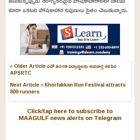
తీసుకున్నప్పుడు ఆరోగ్యకరమైన పోషకాహారాలలో హలీమ్
కూడా ఒకటని పోషకాహార నిపుణులు సైతం చెబుతున్నారు.
« Older Article
పదో తరగతి విద్యార్థులకు శుభవార్త తెలిపిన
APSRTC
Next Article »
Khorfakkan Run Festival attracts
800 runners
Click/tap here to subscribe to
MAAGULF news alerts on Telegram