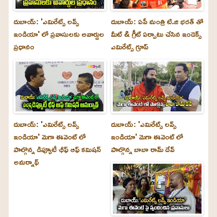
దుబాయ్: 'ఎమిరేట్స్ లవ్స్
దుబాయ్: ఏపీ మంత్రి టి.జి భరత్ తో
ఇండియా' లో ప్రవాసులకు అవార్డుల
మీట్ & గ్రీట్ ఏర్పాటు చేసిన ఇండెక్స్
ప్రధానం
ఎమిరేట్స్ గ్రూప్
దుబాయ్‌: 'ఎమిరేట్స్ లవ్స్
దుబాయ్‌: 'ఎమిరేట్స్ లవ్స్
ఇండియా' మెగా ఈవెంట్ లో
ఇండియా' మెగా ఈవెంట్ లో
పాల్గొన్న డిప్యూటీ ఛీఫ్ ఆఫ్ కమిషన్
పాల్గొన్న బాబా రామ్ దేవ్
అమర్నాథ్