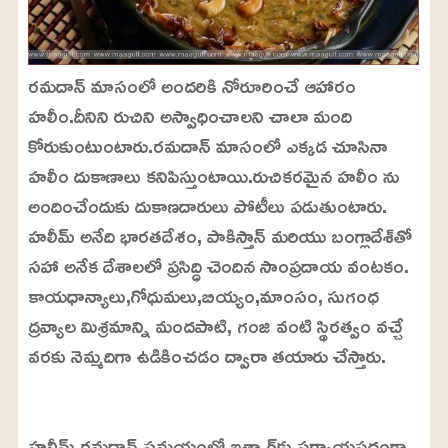
రమదాన్ మాసంలో అందరికి నోరూరించే ఆహారం
హలీం.దీనిని రుచిని అస్వాధించాలని చాలా మంది
కోరుకుంటుంటారు.రమదాన్ మాసంలో ఎక్కడ చూసినా
హలీం దుకాణాలు కనిపిస్తుంటాయి.రుచికరమైన హలీం ను
అందించేందుకు దుకాణదారులు పోటీలు పడుతుంటారు.
హలీమ్ అనేది భారతదేశం, పాకిస్తాన్ మరియు బంగ్లాదేశ్‌తో
సహా అనేక దేశాలలో ప్రసిద్ధి చెందిన సాంప్రదాయ వంటకం.
కాయధాన్యాలు,గోధుమలు,బియ్యం,మాంసం, సుగంధ
ద్రవ్యాల మిశ్రమాన్ని మందపాటి, గంజి వంటి స్థిరత్వం వచ్చే
వరకు నెమ్మదిగా ఉడికించడం ద్వారా తయారు చేస్తారు.
L
o
/
U
a
హలీమ్ రమదాన్ సమయంలో ఇత్ఫ్తార్‌కు పర్యాయపదంగా