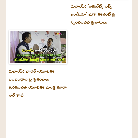
దుబాయ్‌: 'ఎమిరేట్స్ లవ్స్
ఇండియా' మెగా ఈవెంట్ పై
స్పందించిన ప్రవాసులు
దుబాయ్‌: భారత్-యూఏఈ
సంబంధాల పై ప్రశంసలు
కురిపించిన యూఏఈ మంత్రి నూరా
అల్‌ కాబీ