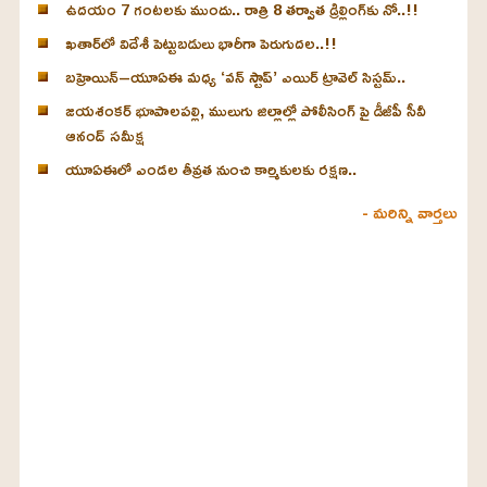
ఉదయం 7 గంటలకు ముందు.. రాత్రి 8 తర్వాత డ్రిల్లింగ్‌కు నో..!!
ఖతార్‌లో విదేశీ పెట్టుబడులు భారీగా పెరుగుదల..!!
బహ్రెయిన్–యూఏఈ మధ్య ‘వన్ స్టాప్’ ఎయిర్ ట్రావెల్ సిస్టమ్..
జయశంకర్ భూపాలపల్లి, ములుగు జిల్లాల్లో పోలీసింగ్‌ పై డీజీపీ సీవీ
ఆనంద్ సమీక్ష
యూఏఈలో ఎండల తీవ్రత నుంచి కార్మికులకు రక్షణ..
- మరిన్ని వార్తలు