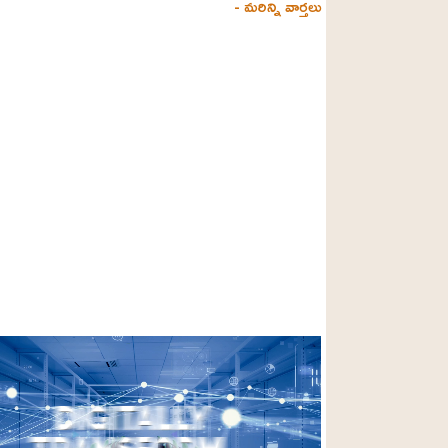
- మరిన్ని వార్తలు