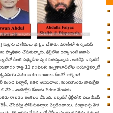
ీ ఉగ్ర కుట్రను పోలీసులు భగ్నం చేశారు. పరారీలో ఉన్నఐసిస్‌
 స్వాధీనం చేసుకున్నారు. ఢిల్లీలోని దర్యాగంజ్‌ నివాసి
్యూల్‌లో కీలక సభ్యుడిగా వ్యవహరిస్తున్నాడు. అతడిపై ఇప్పటికే
 గురువారం రాత్రి 11 గంటలకు తుగ్లకాబాద్‌లోని బయోడైవర్సిటీ
ులకు విశ్వసనీయ సమాచారం అందింది. దీంతో అత్యంత
. అలీ నుంచి పిస్టోల్‌, ఇతర ఆయుధాలు, మందుగుండు సామగ్రిని
జ్‌ చేసి.. వాటిల్లోని డేటాను సేకరించేందుకు
లీకి అతడు రావడం కలకలం రేపింది. ఇప్పటికే ఢిల్లీలోని పలు వీఐపీ
ెక్కీ చేసినట్లు పోలీసువర్గాలు వెల్లడించాయి. పంద్రాగస్టు వేళ
న్నారు. ఈ అరెస్టు నేపథ్యంలో ఢిల్లీవ్యాప్తంగా భద్రతను మరింత