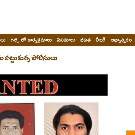
ోలు
గల్ఫ్ లో కార్యక్రమాలు
సినిమాలు
వనిత
లీజర్
ఆధ్యాత్మికం
్ట్​ను పట్టుకున్న పోలీసులు