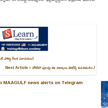
యిర్ పోర్టు కీలక సూచనలు!
Next Article »
నోటిలొ పుండ్లు-ఈ చిట్కాలు పాటిస్తే ఉపశమనం.!
 to MAAGULF news alerts on Telegram