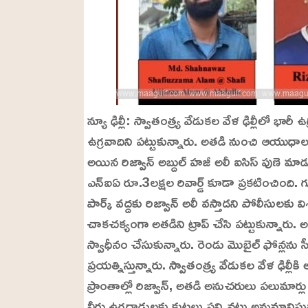
న్యూ ఢిల్లీ: స్వాతంత్ర్య వేడుకల వేళ ఢిల్లీలో భార
ఉగ్రవాదిని పట్టుకున్నారు. అతడి నుంచి ఆయుధాలను
అయిన రిజ్వాన్‌ అబ్దుల్‌ హజీ అలీ ఐసిస్‌ పుణె మాడ
ఎన్ఐఏ రూ.3లక్షల రివార్డ్‌ కూడా ప్రకటించింది.
పార్క్‌ వద్దకు రిజ్వాన్‌ అలీ వస్తాడని పోలీస
చాకచక్యంగా అతడిని ట్రాప్‌ చేసి పట్టుకున్నారు
స్వాధీనం చేసుకున్నారు. రెండు మొబైల్‌ ఫోన్లను సీ
ప్రయత్నిస్తున్నారు. స్వాతంత్ర్య వేడుకల వేళ ఢిల్
ప్రాంతాల్లో రిజ్వాన్‌, అతడి అనుచరులు పలుమార్లు ర
వీరు ఉగ్రదాడులకు కుట్రలు పన్నినట్లు అనుమానిస్తు