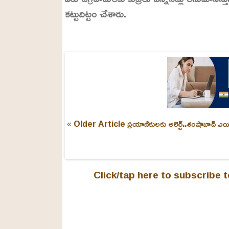
కట్టుదిట్టం చేశారు.
L
o
/
U
a
n
d
m
e
u
d
t
:
e
2
4
.
6
3
« Older Article
ప్రయాణికులకు అలెర్ట్..శంషాబాద్ ఎ
%
Click/tap here to subscribe