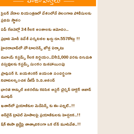
తాజా వార్తలు
సైబర్ నేరాల నియంత్రణలో దేశంలోనే తెలంగాణ పోలీసులకు
ప్రథమ స్థానం
ఏపీ కేబినెట్లో 34 కీలక అంశాలకు ఆమోదం..
ప్రధాని మోదీ విదేశీ పర్యటనల ఖర్చు రూ.557కోట్లు !!
హైదరాబాద్‌లో నో టాలరెన్స్ జోన్ల ఏర్పాటు
దుబాయ్ కస్టమ్స్ కీలక నిర్ణయం..Dh1,000 వరకు దిగుమతి
వస్తువులకు కస్టమ్స్ సుంకం మినహాయింపు
ప్రొఫెసర్ కె. జయశంకర్ జయంతి సందర్భంగా
నివాళులర్పించిన డీజీపీ సి.వి.ఆనంద్
భారత కాన్సుల్ జనరల్‌ను కలిసిన ఆస్టర్ చైర్మన్ డాక్టర్ ఆజాద్
మూఫెన్
ఖతార్‌లో ప్రయాణికుల మెడిసిన్స్ కు ఈ-పర్మిట్..!!
ఆన్‌లైన్ ట్రావెల్ మోసాలపై ప్రయాణికులకు హెచ్చరిక..!!
షేక్ ఈసా బ్రిడ్జిపై తాత్కాలికంగా ఒక లేన్ మూసివేత..!!