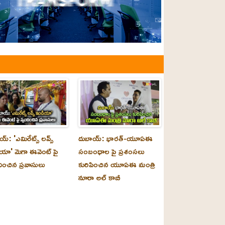
్‌: 'ఎమిరేట్స్ లవ్స్
దుబాయ్‌: భారత్-యూఏఈ
యా' మెగా ఈవెంట్ పై
సంబంధాల పై ప్రశంసలు
దించిన ప్రవాసులు
కురిపించిన యూఏఈ మంత్రి
నూరా అల్‌ కాబీ