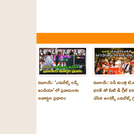
దుబాయ్: 'ఎమిరేట్స్ లవ్స్
దుబాయ్: ఏపీ మంత్రి టి.జ
ఇండియా' లో ప్రవాసులకు
భరత్ తో మీట్ & గ్రీట్ ఏర
అవార్డుల ప్రధానం
చేసిన ఇండెక్స్ ఎమిరేట్స్ గ్