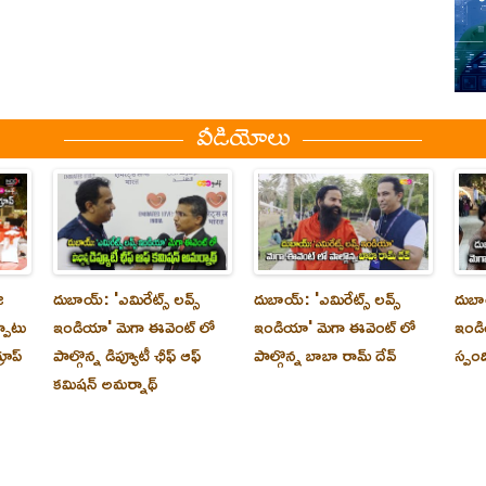
వీడియోలు
ి
దుబాయ్‌: 'ఎమిరేట్స్ లవ్స్
దుబాయ్‌: 'ఎమిరేట్స్ లవ్స్
దుబాయ
్పాటు
ఇండియా' మెగా ఈవెంట్ లో
ఇండియా' మెగా ఈవెంట్ లో
ఇండి
రూప్
పాల్గొన్న డిప్యూటీ ఛీఫ్ ఆఫ్
పాల్గొన్న బాబా రామ్ దేవ్
స్పం
కమిషన్ అమర్నాథ్