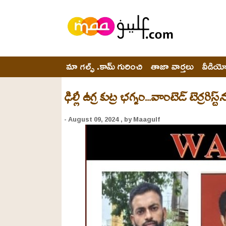
మా గల్ఫ్ .కామ్ గురించి
తాజా వార్తలు
వీడియ
ఢిల్లీ ఉగ్ర కుట్ర భగ్నం...వాంటెడ్ టెర్రరిస
- August 09, 2024
, by Maagulf