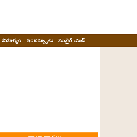
సాహిత్యం
ఇంటర్వ్యూలు
మొబైల్ యాప్