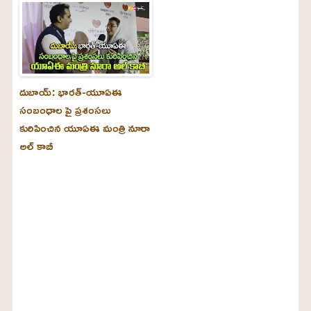
దుబాయ్‌: భారత్-యూఏఈ
సంబంధాల పై ప్రశంసలు
కురిపించిన యూఏఈ మంత్రి నూరా
అల్‌ కాబీ