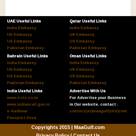
UAE Useful Links
Qatar Useful Links
India Embassy
India Embassy
UK Embassy
UK Embassy
US Embassy
US Embassy
Pakistan Embassy
Pakistan Embassy
Bahrain Useful Links
Oman Useful Links
India Embassy
India Embassy
UK Embassy
UK Embassy
US Embassy
US Embassy
Pakistan Embassy
Pakistan Embassy
India Useful Links
Advertise With Us
www.irctc.co.in
For Advertise your Business
www.indianrail.gov.in
in Our website. contact :
e-Aadhaar
contact(at)maagulf(dot)com
Passport Seva
Copyrights 2015 | MaaGulf.com
Privacy Policy
|
Contact Us