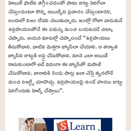
హెయిర్ ఫాల్‌ని తగ్గించడంతో పాటు జుట్టు పెరిగేలా
చేస్తుందంటూ కొన్ని ఆయిల్స్‌ని ప్రచారం చేస్తుంటారని,
అందులో నిజం లేదని చెబుతున్నారు. ఇంట్లో రోజూ వాడుకునే
ఉల్లిపాయలతోనే ఈ సమస్య నుంచి బయటపడే చిట్కా
చెప్పారు. ఆయన మాటల్లో చెప్పాలంటే "ఉల్లిపాయలు
తీసుకోవాలి. వాటిని మెత్తగా జ్యూస్‌లా చేయాలి. ఆ తర్వాత
జ్యూస్‌ని జుట్టుకి అప్లై చేసుకోవాలి. నూనె ఎలా అయితే
రాసుకుంటారో అదే విధంగా ఈ జ్యూస్‌తో మసాజ్
చేసుకోవాలి. వారానికి రెండు సార్లు ఇలా చేస్తే త్వరలోనే
మంచి రిజల్ట్స్ చూడొచ్చు. ఉల్లిపాయలపై ఉండే పొరలు జుట్టు
పెరిగేందుకు హెల్ప్ చేస్తాయి".