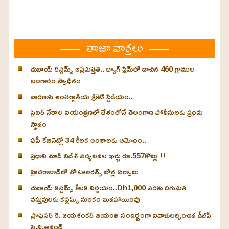
తాజా వార్తలు
దుబాయ్ కస్టమ్స్ అప్రమత్తత.. బ్యాగ్ ఫ్రేమ్‌లో దాచిన 460 గ్రాముల
బంగారం స్వాధీనం
వారణాసి అంతర్జాతీయ క్రికెట్ స్టేడియం..
సైబర్ నేరాల నియంత్రణలో దేశంలోనే తెలంగాణ పోలీసులకు ప్రథమ
స్థానం
ఏపీ కేబినెట్లో 34 కీలక అంశాలకు ఆమోదం..
ప్రధాని మోదీ విదేశీ పర్యటనల ఖర్చు రూ.557కోట్లు !!
హైదరాబాద్‌లో నో టాలరెన్స్ జోన్ల ఏర్పాటు
దుబాయ్ కస్టమ్స్ కీలక నిర్ణయం..Dh1,000 వరకు దిగుమతి
వస్తువులకు కస్టమ్స్ సుంకం మినహాయింపు
ప్రొఫెసర్ కె. జయశంకర్ జయంతి సందర్భంగా నివాళులర్పించిన డీజీపీ
సి.వి.ఆనంద్