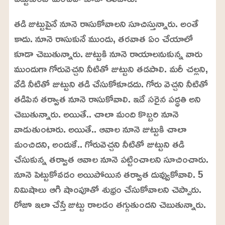
తడి జుట్టుపైనే నూనె రాసుకోవాలని సూచిస్తున్నారు. అంతే
కాదు. నూనె రాసుకునే ముందు, తరవాత ఏం చేయాలో
కూడా చెబుతున్నారు. జుట్టుకి నూనె రాయాలనుకున్న వారు
ముందుగా గోరువెచ్చని నీటితో జుట్టుని తడపాలి. మరీ చల్లని,
వేడి నీటితో జుట్టుని తడి చేసుకోకూడదు. గోరు వెచ్చని నీటితో
తడిపిన తర్వాత నూనె రాసుకోవాలి. ఇదే సరైన పద్ధతి అని
చెబుతున్నారు. అయితే.. చాలా మంది కొబ్బరి నూనె
వాడుతుంటారు. అయితే.. ఆవాల నూనె జుట్టుకి చాలా
మంచిదని, అందుకే.. గోరువెచ్చని నీటితో జుట్టుని తడి
చేసుకున్న తర్వాత ఆవాల నూనె పట్టించాలని సూచించారు.
నూనె పెట్టుకోవడం అయిపోయిన తర్వాత దువ్వుకోవాలి. 5
నిమిషాలు ఆగి షాంపూతో శుభ్రం చేసుకోవాలని చెప్పారు.
రోజూ ఇలా చేస్తే జుట్టు రాలడం తగ్గుతుందని చెబుతున్నారు.