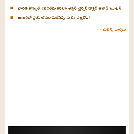
భారత కాన్సుల్ జనరల్‌ను కలిసిన ఆస్టర్ చైర్మన్ డాక్టర్ ఆజాద్ మూఫెన్
ఖతార్‌లో ప్రయాణికుల మెడిసిన్స్ కు ఈ-పర్మిట్..!!
- మరిన్ని వార్తలు