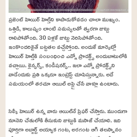
ప్రజెంట్ హెయిర్ హెల్త్‌ని కాపాడుకోవడం చాలా ముఖ్యం.
ఒత్తిడి, కాలుష్యం లాంటి సమస్యలతో త్వరగా జుట్టు
రాలిపోతోంది. 30 ఏళ్లకే జుట్టు నెరిసిపోతోంది.
ఇంకొందరికైతే బట్టతల వచ్చేస్తోంది. అందుకే మార్కెట్లో
హెయిర్ హెల్త్‌కి సంబంధించి ఎన్నో ప్రొడక్ట్స్ అందుబాటులోకి
వచ్చాయి. క్లెన్సర్స్, కండీషనర్స్.. ఇలా ఎన్నో ప్రోడక్ట్స్‌ని
వాడేందుకు ప్రతి ఒక్కరూ ఇంట్రెస్ట్ చూపిస్తున్నారు. అదే
సమయంలో తరచూ ఆయిల్ అప్లై చేసే వాళ్లూ ఉంటారు.
L
o
/
U
a
సిల్కీ హెయిర్ ఉన్న వారు ఆయిల్‌నే ప్రిఫర్ చేస్తారు. ముందుగా
n
d
m
e
నూనెని చేతులోకి తీసుకుని జుట్టుకి మసాజ్ చేయాలి. ఇది
u
d
t
:
పూర్తిగా అబ్జార్బ్ అయ్యాక గంట, అరగంట ఆగి తలస్నానం
e
2
4