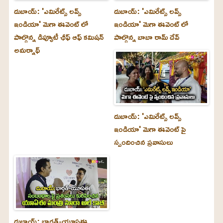
దుబాయ్‌: 'ఎమిరేట్స్ లవ్స్
దుబాయ్‌: 'ఎమిరేట్స్ లవ్స్
ఇండియా' మెగా ఈవెంట్ లో
ఇండియా' మెగా ఈవెంట్ లో
పాల్గొన్న డిప్యూటీ ఛీఫ్ ఆఫ్ కమిషన్
పాల్గొన్న బాబా రామ్ దేవ్
అమర్నాథ్
దుబాయ్‌: 'ఎమిరేట్స్ లవ్స్
ఇండియా' మెగా ఈవెంట్ పై
స్పందించిన ప్రవాసులు
దుబాయ్‌: భారత్-యూఏఈ