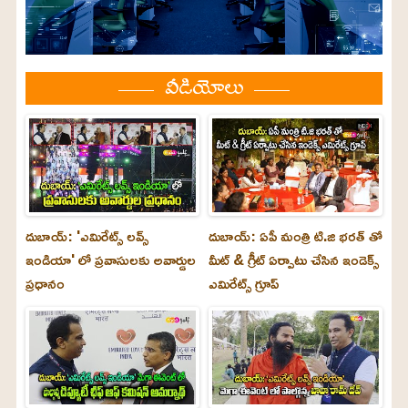
వీడియోలు
దుబాయ్: 'ఎమిరేట్స్ లవ్స్
దుబాయ్: ఏపీ మంత్రి టి.జి భరత్ తో
ఇండియా' లో ప్రవాసులకు అవార్డుల
మీట్ & గ్రీట్ ఏర్పాటు చేసిన ఇండెక్స్
ప్రధానం
ఎమిరేట్స్ గ్రూప్