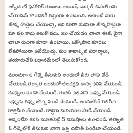
2
ఆక్సిడెంట్ ఫినోలిక్ గుణాలు. అయితే, నార్మల్ చపాతీలను
.
9
చేయడమే కొందరికీ కష్టంగా ఉంటుంది. అలాంటి వారు
9
%
జొన్న రొట్టెలు చేయొచ్చా, అది కూడా మసాలా జొన్నరొట్టెలా
మా వల్ల కాదు అనుకోవదు. ఇవి చేయడం చాలా ఈజీ. పైగా
చాలా రుచిగా కూడా ఉంటాయి. ఒక్కోసారి కూరలు
లేకపోయినా తినేయొచ్చు. మరి కావాల్సిన పదార్థాలు,
తయారుచేసే విధానమేంటో తెలుసుకోండి.
ముందుగా ఓ గిన్నె తీసుకుని అందులో నీరు పోసి వేడి
చేయండి.తర్వాత అందులో జీలకర్రని కాస్తా నలిపి వేయండి.
నువ్వులు కూడా వేయండి. రుచికి సరిపడా ఉప్పు వేయండి.
ఇప్పుడు కప్పు జొన్న పిండి వేయండి. అందులోనే తరిగిన
కొత్తిమీర వేయండి. కొద్దిగా మిరియాల పొడి వేయండి.
అన్నింటిని కలిపి మూతపెట్టి 5 నిమిషాలు ఉంచండి. తర్వాత
ఓ గిన్నెలోకి తీసుకుని బాగా ఒత్తి చపాతీ పిండిలా చేయండి.