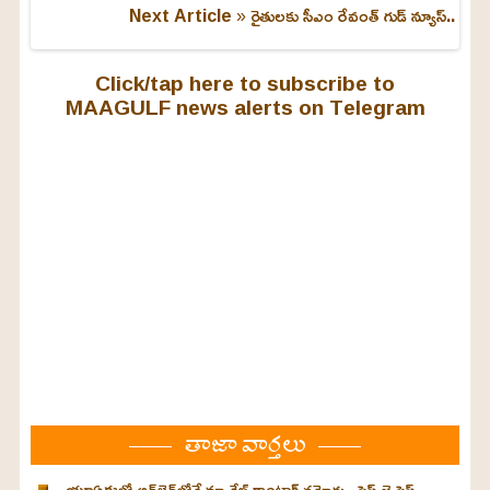
Next Article »
రైతులకు సీఎం రేవంత్ గుడ్ న్యూస్..
Click/tap here to subscribe to
MAAGULF news alerts on Telegram
తాజా వార్తలు
యూఏఈలో ఆన్‌లైన్‌లోనే మ్యారేజ్ కాంట్రాక్ట్ నమోదు.. స్టెప్ బై స్టెప్