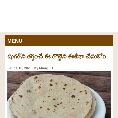
MENU
షుగర్‌ని తగ్గించే ఈ రొట్టెని ఈజీగా చేసుకోం
- June 16, 2025
, by Maagulf