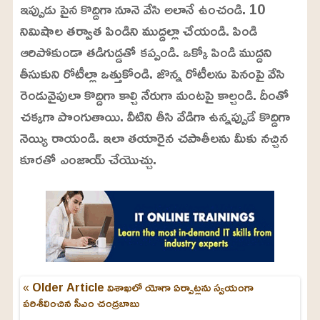
ఇప్పుడు పైన కొద్దిగా నూనె వేసి అలానే ఉంచండి. 10
నిమిషాల తర్వాత పిండిని ముద్దల్లా చేయండి. పిండి
ఆరిపోకుండా తడిగుడ్డతో కప్పండి. ఒక్కో పిండి ముద్దని
తీసుకుని రోటీల్లా ఒత్తుకోండి. జొన్న రోటీలను పెనంపై వేసి
రెండువైపులా కొద్దిగా కాల్చి నేరుగా మంటపై కాల్చండి. దీంతో
చక్కగా పొంగుతాయి. వీటిని తీసి వేడిగా ఉన్నప్పుడే కొద్దిగా
నెయ్యి రాయండి. ఇలా తయారైన చపాతీలను మీకు నచ్చిన
కూరతో ఎంజాయ్ చేయొచ్చు.
« Older Article
విశాఖలో యోగా ఏర్పాట్లను స్వయంగా
పరిశీలించిన సీఎం చంద్రబాబు