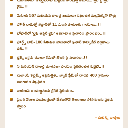
గైడ్..!!
మెటాకు 567 మిలియన్ డాలర్ల జరిమానా విధించిన న్యూమెక్సికో కోర్టు
హౌతీ దాడుల్లో నజ్రాన్‌లో 11 మంది పౌరులకు గాయాలు..!!
ధోఫార్‌లో ‘లైఫ్ ఆఫ్టర్ లైఫ్’ అవగాహన ప్రచారం ప్రారంభం..!!
ఫోర్బ్స్ టాప్-100 సీఈఓల జాబితాలో ఖతార్‌ కార్పొరేట్ దిగ్గజాలు
వీరే..!!
డ్రగ్స్ అక్రమ రవాణా కేసులో టేలర్ పై విచారణ..!!
5 మిలియన్ డాలర్ల మానవతా సాయం ప్రకటించిన కువైట్..!!
దుబాయ్ కస్టమ్స్ అప్రమత్తత.. బ్యాగ్ ఫ్రేమ్‌లో దాచిన 460 గ్రాముల
బంగారం స్వాధీనం
వారణాసి అంతర్జాతీయ క్రికెట్ స్టేడియం..
సైబర్ నేరాల నియంత్రణలో దేశంలోనే తెలంగాణ పోలీసులకు ప్రథమ
స్థానం
- మరిన్ని వార్తలు