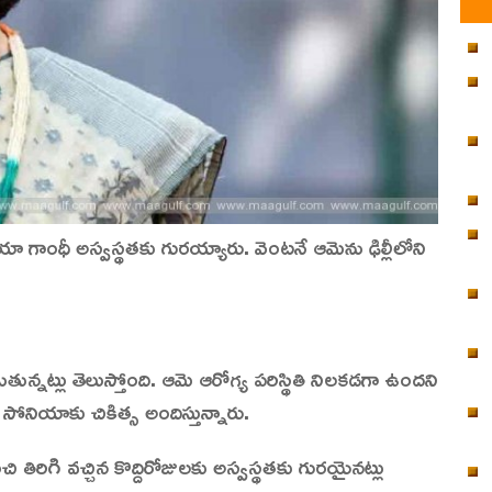
 సోనియా గాంధీ అస్వస్థతకు గురయ్యారు. వెంటనే ఆమెను ఢిల్లీలోని
్నట్లు తెలుస్తోంది. ఆమె ఆరోగ్య పరిస్థితి నిలకడగా ఉందని
ణలో సోనియాకు చికిత్స అందిస్తున్నారు.
చి తిరిగి వచ్చిన కొద్దిరోజులకు అస్వస్థతకు గురయైనట్లు