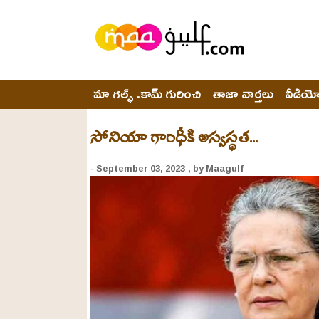
మా గల్ఫ్ .కామ్ గురించి
తాజా వార్తలు
వీడియ
సోనియా గాంధీకి అస్వస్థత...
- September 03, 2023
, by Maagulf