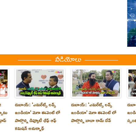
వీడియోలు
ి
దుబాయ్‌: 'ఎమిరేట్స్ లవ్స్
దుబాయ్‌: 'ఎమిరేట్స్ లవ్స్
దుబాయ
్పాటు
ఇండియా' మెగా ఈవెంట్ లో
ఇండియా' మెగా ఈవెంట్ లో
ఇండి
రూప్
పాల్గొన్న డిప్యూటీ ఛీఫ్ ఆఫ్
పాల్గొన్న బాబా రామ్ దేవ్
స్పం
కమిషన్ అమర్నాథ్