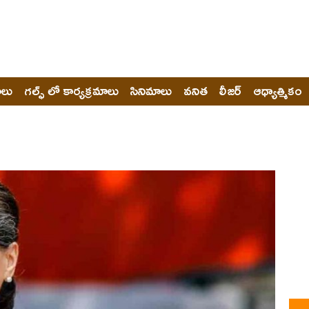
ోలు
గల్ఫ్ లో కార్యక్రమాలు
సినిమాలు
వనిత
లీజర్
ఆధ్యాత్మికం