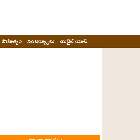
సాహిత్యం
ఇంటర్వ్యూలు
మొబైల్ యాప్