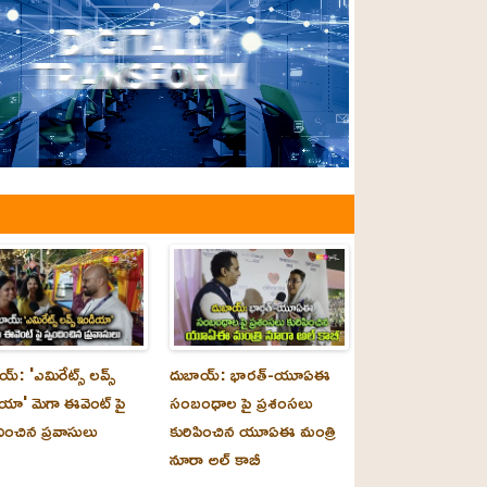
్‌: 'ఎమిరేట్స్ లవ్స్
దుబాయ్‌: భారత్-యూఏఈ
యా' మెగా ఈవెంట్ పై
సంబంధాల పై ప్రశంసలు
దించిన ప్రవాసులు
కురిపించిన యూఏఈ మంత్రి
నూరా అల్‌ కాబీ