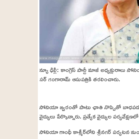
న్యూ ఢిల్లీ: కాంగ్రెస్ పార్టీ మాజీ అధ్యక్షురాలు
సర్ గంగారామ్ ఆసుపత్రికి తరలించారు.
L
o
/
U
a
సోనియా జ్వరంతో పాటు ఛాతి నొప్పితో బాధపడుతున
n
d
m
e
వైద్యులు పేర్కొన్నారు. ప్రత్యేక వైద్యుల పర్యవేక్ష
u
d
t
:
e
2
సోనియా గాంధీ కాశ్మీర్‌లోని శ్రీనగర్ పర్యటన నుం
4
.