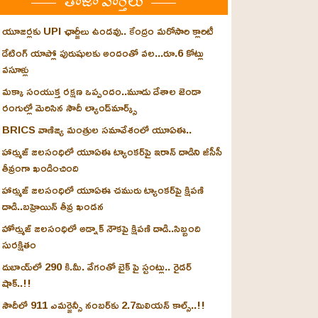
తాజా వార్తలు
యూజర్లకు UPI ఛార్జీలు ఉండవు.. కేంద్రం మరోసారి క్లారిటీ
డేటింగ్ యాప్లో పురుషులకు అందంతో వల...రూ.6 కోట్లు
వసూళ్లు
మక్కా సంయుక్త రక్షణ ఒప్పందం..మూడు దేశాల జెండా
రంగుల్లో మెరిసిన సౌదీ ల్యాండ్‌మార్క్స్
BRICS వాణిజ్య మంత్రుల సమావేశంలో యూఏఈ..
హార్ముజ్ జలసంధిలో యూఏఈ ట్యాంకర్‌పై ఇరాన్ దాడిని జీసీసీ
తీవ్రంగా ఖండించింది
హార్ముజ్ జలసంధిలో యూఏఈ చమురు ట్యాంకర్‌పై క్షిపణి
దాడి..బహ్రెయిన్ తీవ్ర ఖండన
హోర్ముజ్ జలసంధిలో అడ్నాక్ నౌకపై క్షిపణి దాడి..సిబ్బంది
సురక్షితం
దుబాయ్‌లో 290 కి.మీ. వేగంతో బైక్‌ పై స్టంట్లు.. రైడర్
షాక్..!!
సౌదీలో 911 ఎమర్జెన్సీ నంబర్‌కు 2.7మిలియన్ కాల్స్..!!