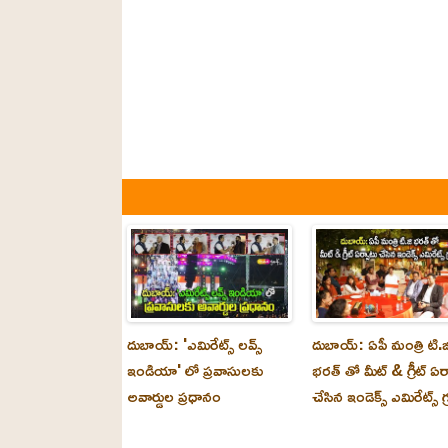
దుబాయ్: 'ఎమిరేట్స్ లవ్స్
దుబాయ్: ఏపీ మంత్రి టి.జ
ఇండియా' లో ప్రవాసులకు
భరత్ తో మీట్ & గ్రీట్ ఏర
అవార్డుల ప్రధానం
చేసిన ఇండెక్స్ ఎమిరేట్స్ గ్