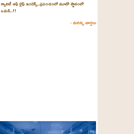
క్వాలిటీ ఆఫ్ లైఫ్ ఇండెక్స్‌..ప్రపంచంలో మూడో స్థానంలో
ఒమన్..!!
- మరిన్ని వార్తలు