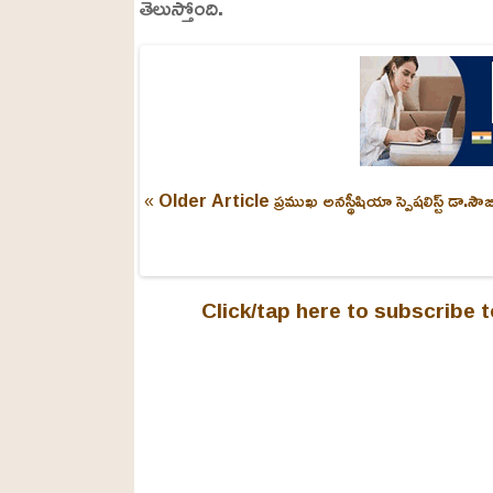
తెలుస్తోంది.
6
3
%
« Older Article
ప్రముఖ అనస్థీషియా స్పెషలిస్ట్ డా.
Click/tap here to subscribe