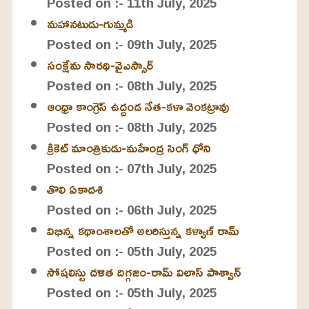
Posted on :- 11th July, 2025
మహానటుడు-గుమ్మడి
Posted on :- 09th July, 2025
సంక్షేమ సారథి-వైఎస్సార్
Posted on :- 08th July, 2025
ఆంధ్రా కాంగ్రెస్ ఉద్దండ నేత-కళా వెంకట్రావు
Posted on :- 08th July, 2025
క్రికెట్ మాంత్రికుడు-మహేంద్ర సింగ్ ధోని
Posted on :- 07th July, 2025
తొలి ఏకాదశి
Posted on :- 06th July, 2025
విభిన్న కథాంశాలతో అలరిస్తున్న కళ్యాణ్ రామ్
Posted on :- 05th July, 2025
సోషలిస్టు దళిత దిగ్గజం-రామ్ విలాస్ పాశ్వాన్
Posted on :- 05th July, 2025