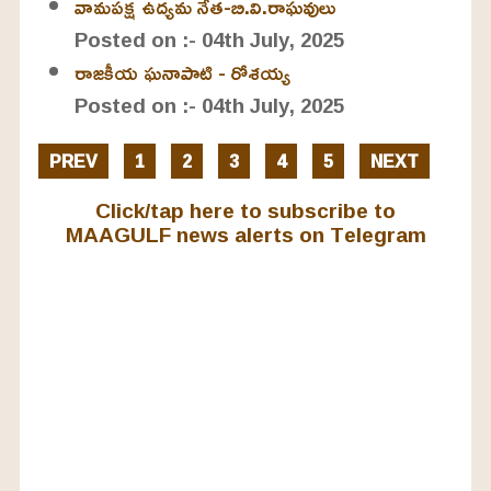
వామపక్ష ఉద్యమ నేత-బి.వి.రాఘవులు
Posted on :- 04th July, 2025
రాజకీయ ఘనాపాటి - రోశయ్య
Posted on :- 04th July, 2025
PREV
1
2
3
4
5
NEXT
Click/tap here to subscribe to
MAAGULF news alerts on Telegram