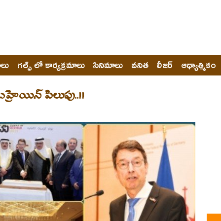
ోలు
గల్ఫ్ లో కార్యక్రమాలు
సినిమాలు
వనిత
లీజర్
ఆధ్యాత్మికం
హ్రెయిన్ పిలుపు..!!