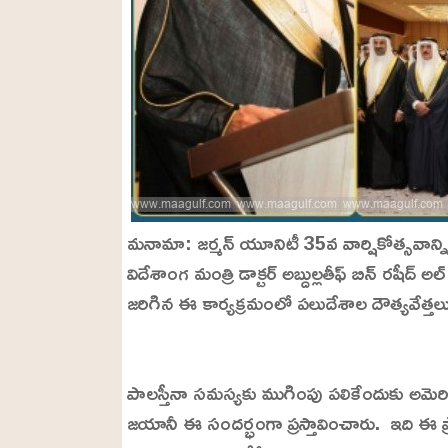
మనామా: జర్మన్ యూనిటీ 35వ వార్షికోత్సవాన్ని
విదేశాంగ మంత్రి డాక్టర్ అబ్దుల్లతీఫ్ బిన్ రషీద్
జరిగిన ఈ కార్యక్రమంలో పలుదేశాల దౌత్యవేత్తలు,
L
o
/
U
a
పాలస్తీనా సమస్యకు ముగింపు పలికేందుకు అమెరికా అ
n
d
m
e
జయానీ ఈ సందర్భంగా ప్రస్తావించారు. ఇది ఈ 
u
d
t
: