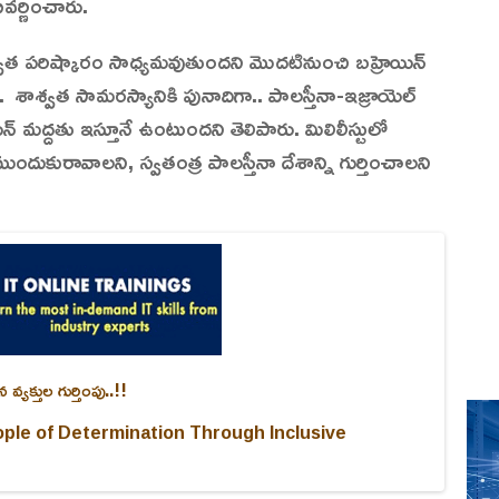
ర్ణించారు.
ాత పరిష్కారం సాధ్యమవుతుందని మొదటినుంచి బహ్రెయిన్
ాశ్వత సామరస్యానికి పునాదిగా.. పాలస్తీనా-ఇజ్రాయెల్
 మద్దతు ఇస్తూనే ఉంటుందని తెలిపారు. మిలిలీస్టులో
ందుకురావాలని, స్వతంత్ర పాలస్తీనా దేశాన్ని గుర్తించాలని
్యక్తుల గుర్తింపు..!!
ple of Determination Through Inclusive