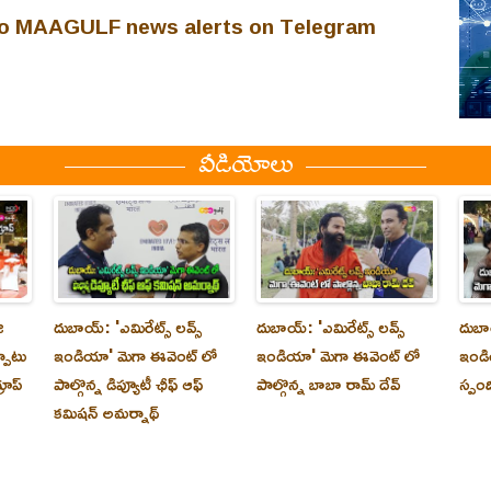
 to MAAGULF news alerts on Telegram
వీడియోలు
ి
దుబాయ్‌: 'ఎమిరేట్స్ లవ్స్
దుబాయ్‌: 'ఎమిరేట్స్ లవ్స్
దుబాయ
్పాటు
ఇండియా' మెగా ఈవెంట్ లో
ఇండియా' మెగా ఈవెంట్ లో
ఇండి
రూప్
పాల్గొన్న డిప్యూటీ ఛీఫ్ ఆఫ్
పాల్గొన్న బాబా రామ్ దేవ్
స్పం
కమిషన్ అమర్నాథ్