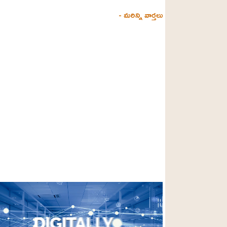
- మరిన్ని వార్తలు