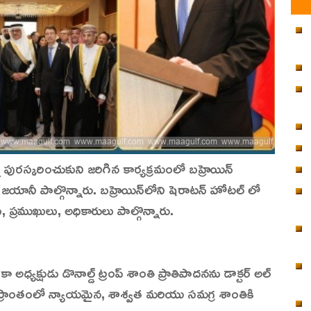
 పురస్కరించుకుని జరిగిన కార్యక్రమంలో బహ్రెయిన్
 అల్ జయానీ పాల్గొన్నారు. బహ్రెయిన్‌లోని షెరాటన్ హోటల్ లో
 ప్రముఖులు, అధికారులు పాల్గొన్నారు.
ధ్యక్షుడు డొనాల్డ్ ట్రంప్ శాంతి ప్రాతిపాదనను డాక్టర్ అల్
ప్రాంతంలో న్యాయమైన, శాశ్వత మరియు సమగ్ర శాంతికి