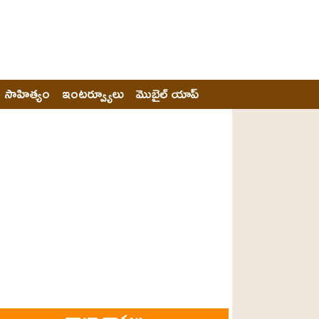
సాహిత్యం
ఇంటర్వ్యూలు
మొబైల్ యాప్