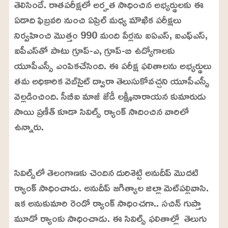
తెలిసిందే. రాతపరీక్షలో అర్హత సాధించిన అభ్యర్థులకు ఈ
ఏడాది ఫిబ్రవరి నుంచి ఏప్రిల్‌ మధ్య మౌఖిక పరీక్షలు
నిర్వహించి మొత్తం 990 మంది పేర్లను ఐఏఎస్‌, ఐఎఫ్‌ఎస్‌,
ఐపీఎస్‌తో పాటు గ్రూప్‌-ఎ, గ్రూప్‌-బి ఉద్యోగాలకు
యూపీఎస్సీ ఎంపికచేసింది. ఈ పరీక్ష ఫలితాలను అభ్యర్థులు
తమ అధికారిక వెబ్‌సైట్‌ ద్వారా తెలుసుకోవచ్చని యూపీఎస్సీ
వెల్లడించింది. సీబీఐ మాజీ జేడీ లక్ష్మీనారాయన కుమారుడు
సాయి ప్రణీత్ కూడా సివిల్స్ ర్యాంక్ సాదించిన వారిలో
ఉన్నారు.
L
o
/
U
a
సివిల్స్‌లో తెలంగాణకు చెందిన దురిశెట్టి అనుదీప్‌ మొదటి
n
d
m
e
ర్యాంక్‌ సాధించాడు. అనుదీప్‌ జగిత్యాల జిల్లా మెట్‌పల్లివాసి.
u
d
t
:
ఇక అనుకుమారి రెండో ర్యాంక్ సాధించగా.. సచిన్ గుప్తా
e
3
4
మూడో ర్యాంకు సాధించాడు. ఈ సివిల్స్ ఫలితాల్లో తెలుగు
.
4