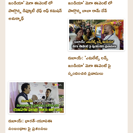
ఇండియా' మెగా ఈవెంట్ లో
ఇండియా' మెగా ఈవెంట్ లో
పాల్గొన్న డిప్యూటీ ఛీఫ్ ఆఫ్ కమిషన్
పాల్గొన్న బాబా రామ్ దేవ్
అమర్నాథ్
దుబాయ్‌: 'ఎమిరేట్స్ లవ్స్
ఇండియా' మెగా ఈవెంట్ పై
స్పందించిన ప్రవాసులు
దుబాయ్‌: భారత్-యూఏఈ
సంబంధాల పై ప్రశంసలు