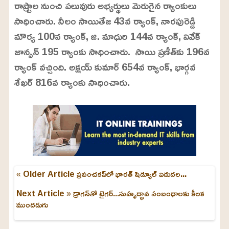
రాష్ర్టాల నుంచి పలువురు అభ్యర్థులు మెరుగైన ర్యాంకులు
8
%
సాధించారు. నీలం సాయితేజ 43వ ర్యాంక్, నారపురెడ్డి
మౌర్య 100వ ర్యాంక్, జి. మాధురి 144వ ర్యాంక్, వివేక్
జాన్సన్ 195 ర్యాంకు సాధించారు. సాయి ప్రణీత్‌కు 196వ
ర్యాంక్‌ వచ్చింది. అక్షయ్ కుమార్ 654వ ర్యాంక్, భార్గవ
శేఖర్ 816వ ర్యాంకు సాధించారు.
« Older Article
ప్రపంచకప్‌లో భారత్‌ షెడ్యూల్‌ విడుదల...
Next Article »
డ్రాగన్‌తో టైగర్‌...సుహృద్భావ సంబంధాలకు కీలక
ముందడుగు