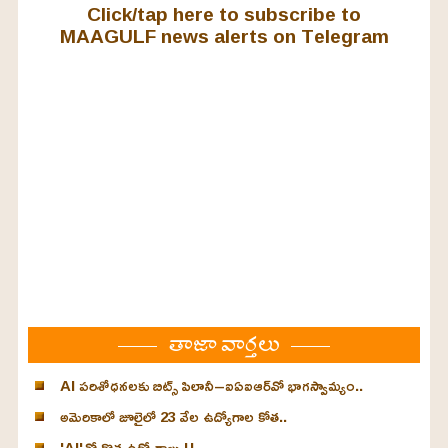
Click/tap here to subscribe to
MAAGULF news alerts on Telegram
తాజా వార్తలు
AI పరిశోధనలకు బిట్స్ పిలానీ–ఐఏఐఆర్‌వో భాగస్వామ్యం..
అమెరికాలో జూలైలో 23 వేల ఉద్యోగాల కోత..
'AI'తో కొత్త ఉద్యోగాలు !!