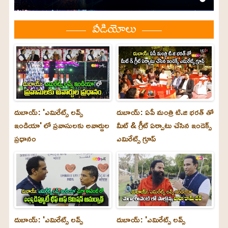
వీడియోలు
దుబాయ్: 'ఎమిరేట్స్ లవ్స్
దుబాయ్: ఏపీ మంత్రి టి.జి భరత్ తో
ఇండియా' లో ప్రవాసులకు అవార్డుల
మీట్ & గ్రీట్ ఏర్పాటు చేసిన ఇండెక్స్
ప్రధానం
ఎమిరేట్స్ గ్రూప్
దుబాయ్‌: 'ఎమిరేట్స్ లవ్స్
దుబాయ్‌: 'ఎమిరేట్స్ లవ్స్