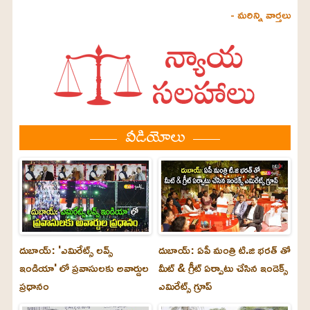
- మరిన్ని వార్తలు
వీడియోలు
దుబాయ్: 'ఎమిరేట్స్ లవ్స్
దుబాయ్: ఏపీ మంత్రి టి.జి భరత్ తో
ఇండియా' లో ప్రవాసులకు అవార్డుల
మీట్ & గ్రీట్ ఏర్పాటు చేసిన ఇండెక్స్
ప్రధానం
ఎమిరేట్స్ గ్రూప్