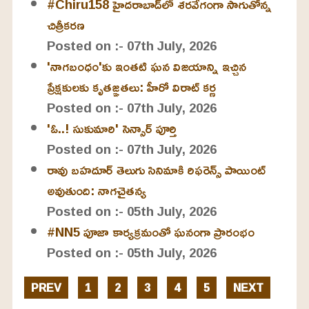
#Chiru158 హైదరాబాద్‌లో శరవేగంగా సాగుతోన్న
చిత్రీకరణ
Posted on :- 07th July, 2026
'నాగబంధం'కు ఇంతటి ఘన విజయాన్ని ఇచ్చిన
ప్రేక్షకులకు కృతజ్ఞతలు: హీరో విరాట్ కర్ణ
Posted on :- 07th July, 2026
'ఓ..! సుకుమారి' సెన్సార్ పూర్తి
Posted on :- 07th July, 2026
రావు బహదూర్ తెలుగు సినిమాకి రిఫరెన్స్ పాయింట్
అవుతుంది: నాగచైతన్య
Posted on :- 05th July, 2026
#NN5 పూజా కార్యక్రమంతో ఘనంగా ప్రారంభం
Posted on :- 05th July, 2026
PREV
1
2
3
4
5
NEXT